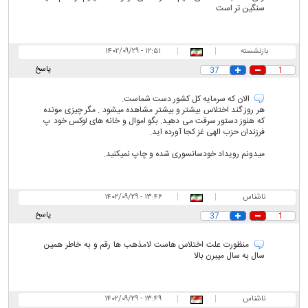
سنگین تر است
بازنشسته
|
|
۱۲:۵۱ - ۱۴۰۲/۰۹/۲۹
پاسخ
37
1
الان که سرمایه کل کشور دست شماست.
هر روز گند اختلاس بیشتر و بیشتر مشاهده میشود . مگر چیزی مونده
که هنوز دستور سرقت می دهید. بگو اموال و خانه های لوکس خود پ
فرزندان حزب الهی غز کجا آورده اید.
میدونم رویداد خودسانسوری شده و چاپ نمیکنید.
ناشناس
|
|
۱۳:۴۶ - ۱۴۰۲/۰۹/۲۹
پاسخ
37
1
منظورت علت اختلاس هاست لامذهب ها رقم و به خاطر همین
سال به سال میبرن بالا
ناشناس
|
|
۱۳:۴۹ - ۱۴۰۲/۰۹/۲۹