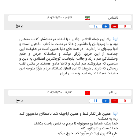
ناشناس
|
|
۱۰:۳۴ - ۱۴۰۲/۰۹/۳۰
پاسخ
12
0
یاد این جمله افتادم : وقتی انها امدند در دستشان کتاب مذهبی
بود و ما زمینهامان را داشتیم و حالا در دست ما کتاب مذهبی است و
انها زمینهای ما را دارند . در همه جای دنیا همین است در حقیقت این
جماعت از این طریق ارتزاق میکند و متاسفانه حرص و طمع
وحشتناکی هم دارند و جالب اینجاست کوچکترین اعتقادی به دین و
مذهبی که میفروشند هم ندارند و کاملا مادی هستند بر عکس لقب
روحانی که دارند . هرچند تا این اتفاق نمیافتاد مردم هرگز متوجه این
حقیقت نمیشدند .به امید رنسانس ایران
بی نام
|
|
۱۱:۵۳ - ۱۴۰۲/۰۹/۳۰
پاسخ
11
0
همین طرز تفکر غلط و همین اراجیف شما باصطلاح مذهبیون گند
زده به مملکت
خدا ریشه شماها رو بسوزونه تا مردم یه نفس راحت بکشند
خدا نیست و نابودتون کنه
علی اگه پول زیاد در میآورد کجا خرج میکرد