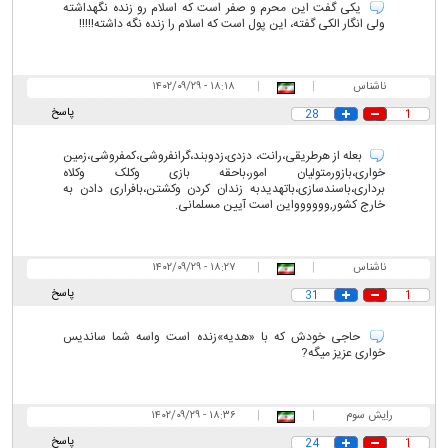
یکی گفت این محرم و صفر است که اسلام رو زنده نگهداشته
ولی انگار الکی گفته، این پول است که اسلام را زنده نگه داشته!!!!!
ناشناس
|
|
۱۸:۱۸ - ۱۴۰۲/۰۹/۲۹
پاسخ
28
1
بعله از هرطریقی،رانت، دزدی،زدوبند،گرانفروشی،کمفروشی،زمین
خواری،بازورمتولیان امور،باحقه بازی وکلک وکلاه
برداری،باسندسازی،باتهدیدبه زندان کردن وکشتن،بافراری دادن به
خارج کشور,وووووواین است آیین مسلمانی.
ناشناس
|
|
۱۸:۲۷ - ۱۴۰۲/۰۹/۲۹
پاسخ
31
1
حاجی خودش که با «هدیه»زنده است واسه شما ساندیس
خواری عزیز میگه?
راِیش سوم
|
|
۱۸:۳۶ - ۱۴۰۲/۰۹/۲۹
پاسخ
24
1