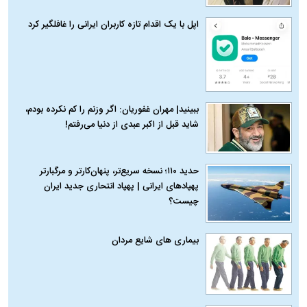
اپل با یک اقدام تازه کاربران ایرانی را غافلگیر کرد
ببینید| مهران غفوریان: اگر وزنم را کم نکرده بودم،
شاید قبل از اکبر عبدی از دنیا می‌رفتم!
حدید ۱۱۰؛ نسخه سریع‌تر، پنهان‌کارتر و مرگبارتر
پهپادهای ایرانی | پهپاد انتحاری جدید ایران
چیست؟
بیماری‌ های شایع مردان