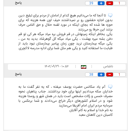
پاسخ
39
1
تا آنجا که ما می‌دانیم هیچ کدام از امامان از مردم برای تبلیغ دین
بدون اجازه حقشون رو بر نمیداشتند حیف اون همه هزینه که برای
حوزه ها شده که بجای اینکه در مورد لقمه حلال و حق الناس حرف
بزنند این حرفا رو می‌زنند
یکی بخاطر اینکه زمینهاش در قم فروش بره میاد میگه هر کی تو قم
دفن بشه میره بهشت ، یکی میاد میگه کل گوهرشاد بدید به من ،
یکی میگه بیمارستان نرید چون زمان پیامبر بیمارستان نبود باید از
طبابت ما استفاده کنید و یکی هم مثل شما برای اداره مدرسه لاکچری
ناشناس
|
|
۱۰:۵۶ - ۱۴۰۲/۰۹/۲۹
پاسخ
38
1
آم یاد سکانس حضرت یوسف میفته ، که یه نفر گفت ما به
خدایان سکه میدادیم اینها برای خود برداشتند. جناب پناهیان نحوه
مصرف خمس و زکات مشخص است باید در همان شهر و روستا هزینه
شود و در اسلام کشورهای دیگر خراج می‌دادند و شما برعکس با
سرمایه مردم ایران امام آفریقا می‌سازید
به نام خدا و اسلام به کام آقایان
کاسبان دین کاهنان معبد