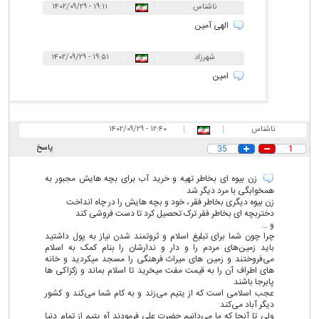
ناشناس
|
|
۱۹:۱۱ - ۱۴۰۲/۰۹/۲۹
الهی آمین
شهرزاد
|
|
۱۹:۵۱ - ۱۴۰۲/۰۹/۲۹
امین
ناشناس
|
|
۱۲:۴۰ - ۱۴۰۲/۰۹/۲۹
پاسخ
35
1
زن بیوه ای بخاطر تهیه و خرید آب برای بچه هایش مجبور به
همخوابگی با مرد دیگر شد
زن بیوه دیگری بخاطر فقر ، خود و بچه هایش را در چاه انداخت
دختربچه ای بخاطر فقر ترک تحصیل کرد تا دست فروشی کند
و ...
چرا چون شما برای تبلیغ اسلام و ثروتمند شدن نیاز به پول داشتید
باید زمین‌های مردم را و دار و ندارشان را بنام کمک به اسلام
می‌فروختند و زمین های میراث فرهنگی را مسجد میکردید و خانه
های اطراف آن را به قیمت مفت میخرید تا اسلام بماند و زکزاکی ها
پابرجا باشند
عجب اسلامی است که از یتیم می‌زند و به کام شما می‌کند و کشور
دیگر آباد می‌کند
ولی تا آنجا که ما می‌دانیم حضرت علی فرمودند آه یتیم از تمام دنیا