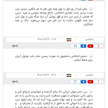
بنای شما از روز اول با پول بوده اون هم به هر شکلی، دزدی، زدن
جیب مردم، رانت خواری، اختلاس، تاراج بودجه عمومی و غیره. دینی
که همش از بدی این دنیا و افق روشن آن دنیا میگه ولی با پول این
دنیا باید نگهش داشت به درد لای جرز دیوار می‌خوره. ننگ بر شما
غارتگران.
ناشناس
|
|
۱۱:۱۲ - ۱۴۰۲/۰۹/۲۹
پاسخ
44
2
دستور اختلاس مذهبیون به صورت رسمی صادر شد، چپاول ایران
برای حفظ اسلام
ناشناس
|
|
۱۲:۲۰ - ۱۴۰۲/۰۹/۲۹
پاسخ
37
1
من دختر جوان ایرانی ۴۰ سالم گذشته و نتوانستم ازدواج کنم و
بدلیل مالی نمیتوانم از شهرم مسافرت کنم و ارث پدر و مادرم را به نام
دین بالا کشیدید و خود بهانه خوبی پیدا کرده اید که بنام تبلیغ دین
تمام دنیا را با اموالی که به ناحق از ما گرفتید بگردید از استرالیا و ..‌ و
به آفریقایی ها کارت عابر داده اید که از حق شرعی من ارتزاق کنند و