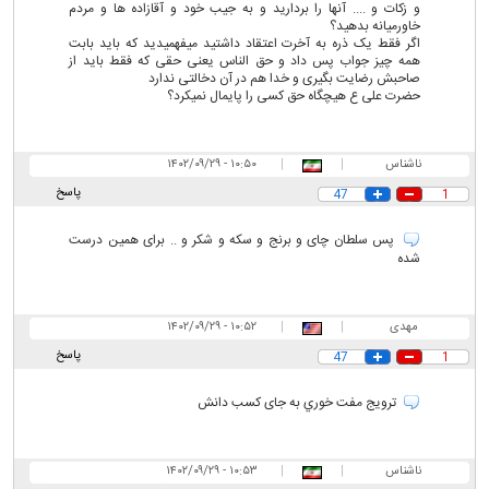
و زکات و .... آنها را بردارید و به جیب خود و آقازاده ها و مردم
خاورمیانه بدهید؟
اگر فقط یک ذره به آخرت اعتقاد داشتید میفهمیدید که باید بابت
همه چیز جواب پس داد و حق الناس یعنی حقی که فقط باید از
صاحبش رضایت بگیری و خدا هم در آن دخالتی ندارد
حضرت علی ع هیچگاه حق کسی را پایمال نمیکرد؟
ناشناس
|
|
۱۰:۵۰ - ۱۴۰۲/۰۹/۲۹
پاسخ
47
1
پس سلطان چای و برنج و سکه و شکر و .. برای همین درست
شده
مهدی
|
|
۱۰:۵۲ - ۱۴۰۲/۰۹/۲۹
پاسخ
47
1
ترویج مفت خوري به جای کسب دانش
ناشناس
|
|
۱۰:۵۳ - ۱۴۰۲/۰۹/۲۹