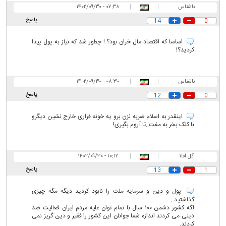
ناشناس
|
|
۰۷:۳۸ - ۱۴۰۲/۰۹/۳۰
پاسخ
14
0
اساسا که اقتصاد مال خران بود؟ ! چطور شد که نیاز به پول پیدا
کردید؟!
ناشناس
|
|
۰۸:۳۰ - ۱۴۰۲/۰۹/۳۰
پاسخ
12
0
اینقدر به اسلام ضربه نزن برو یه خونه فراری خارج نشین دیگرو
با کلک بخر به مفت..تا آروم بگیری!
گل اقا۱
|
|
۱۰:۱۲ - ۱۴۰۲/۰۹/۳۰
پاسخ
13
1
پول و دین و سرمایه ملت را نابود کردید دیگه مگه چیزی
گذاشتید .
اگه کشور دشمن ۱۰۰ سال با تمام توان علیه مردم ایران فعالیت ضد
دینی می کردند اندازه شما جوانان این کشور را فقیر و دین گریز نمی
کردند.