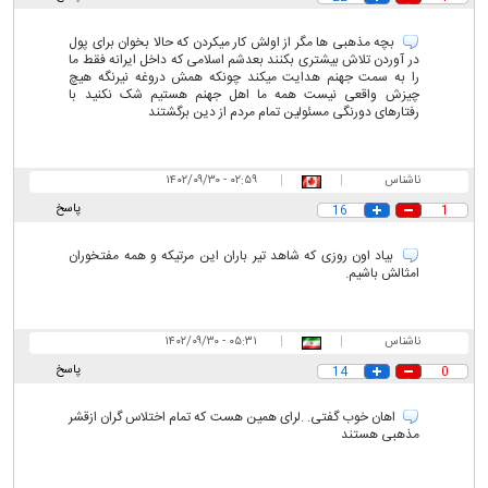
بچه‌ مذهبی ها مگر از اولش کار میکردن که حالا بخوان برای پول
در آوردن تلاش بیشتری بکنند بعدشم اسلامی که داخل ایرانه فقط ما
را به سمت جهنم هدایت میکند چونکه همش دروغه نیرنگه هیچ
چیزش واقعی نیست همه ما اهل جهنم هستیم شک نکنید با
رفتارهای دورنگی مسئولین تمام مردم از دین برگشتند
ناشناس
|
|
۰۲:۵۹ - ۱۴۰۲/۰۹/۳۰
پاسخ
16
1
بیاد اون روزی که شاهد تیر باران این مرتیکه و همه مفتخوران
امثالش باشیم.
ناشناس
|
|
۰۵:۳۱ - ۱۴۰۲/۰۹/۳۰
پاسخ
14
0
اهان خوب گفتی. .لرای همین هست که تمام اختلاس گران ازقشر
مذهبی هستند