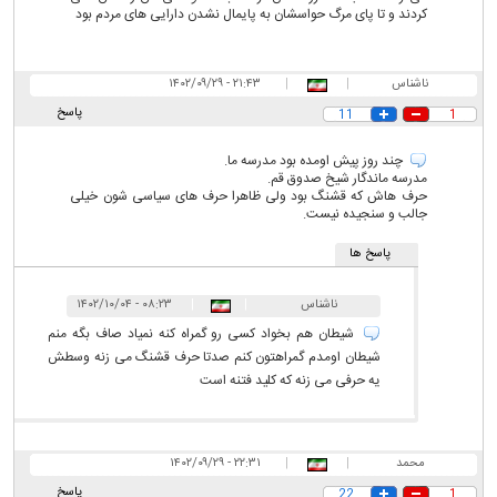
کردند و تا پای مرگ حواسشان به پایمال نشدن دارایی های مردم بود
ناشناس
|
|
۲۱:۴۳ - ۱۴۰۲/۰۹/۲۹
پاسخ
11
1
چند روز پیش اومده بود مدرسه ما.
مدرسه ماندگار شیخ صدوق قم.
حرف هاش که قشنگ بود ولی ظاهرا حرف های سیاسی شون خیلی
جالب و سنجیده نیست.
پاسخ ها
ناشناس
|
|
۰۸:۲۳ - ۱۴۰۲/۱۰/۰۴
شیطان هم بخواد کسی رو گمراه کنه نمیاد صاف بگه منم
شیطان اومدم گمراهتون کنم صدتا حرف قشنگ می زنه وسطش
یه حرفی می زنه که کلید فتنه است
محمد
|
|
۲۲:۳۱ - ۱۴۰۲/۰۹/۲۹
پاسخ
22
1