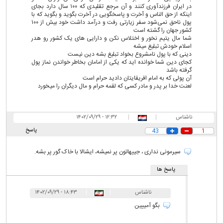
در ایران فرزندآوری کنند و آن مرجع تقلیدی که ۱۰۰ سال دارد بجای
اینکه از حق الناس و آخرت و پاسخگویی در آخرت بگوید و بگوید که با
پول ناحق نمی‌شود سفر زیارتی رفت و درآمد داشت خود بیش از ۱۰۰
کشور جهان را گشته است
شما مال یتیم نخور و اختلاس نکن و دارایی های یک کشور رو هدر
اسلام خودش تبلیغ میشه
دینی که با پول نامشروع بخواد تبلیغ بشه دین نیست
کجای دین شما خوانده اید که یکی از امامان بخاطر خواندن نماز پول
گرفته باشد
آن پولی که به امام افریقایتان دادید حرام است
لعنت خدا بر پدر و مادر کسی که لقمه حرام و مال دیگران را میخورد
ناشناس
|
|
۱۲:۳۲ - ۱۴۰۲/۰۹/۲۹
پاسخ
43
1
سیرمونی نداری ، جییهاتون پر نمیشه، ایشالا با خاک گور پر بشه.
پاسخ ها
ناشناس
|
|
۱۸:۴۳ - ۱۴۰۲/۰۹/۲۹
بگو آمییین