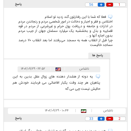
پاسخ
56
1
فعلا که شما با این رفتارتون گند زدید تو اسلام
اختلاس و فقر و اجبار و دخالت در امور شخصی مردم و رنجاندن مردم
در ادارات و جامعه و دریافت پول حرام و غیرشرعی از مردم در قوه
قضاییه و بذل و بخششبه یک میلیارد مسلمان جهان از جیب مردم
بدون اجازه آنها و ...
چرا قبل از انقلاب همه به مسجد می‌رفتند اما بعد انقلاب ۷۰ درصد
مساجد خالیست
پاسخ ها
ناشناس
|
|
۲۲:۵۲ - ۱۴۰۲/۰۹/۲۹
يه دونه از هشدار دهنده هاى زوال عقل بدين به اين
پناهيان هر چند وقت يکبار افاضاتى مى فرمايند خودش هم
حاليش نيست چى مى گه
ناشناس
|
|
۱۰:۴۴ - ۱۴۰۲/۰۹/۲۹
پاسخ
33
2