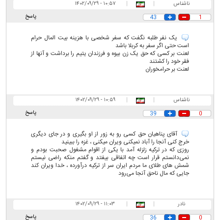
ناشناس
|
|
۱۰:۵۷ - ۱۴۰۲/۰۹/۲۹
پاسخ
43
1
یک نفر طلبه نگفت که سفر شخصی با هزینه بیت المال حرام
است حتی اگر سفر به کربلا باشد
لعنت بر کسی که حق یک زن بیوه و فرزندان یتیم را برداشت و آنها از
فقر خود را کشتند
لعنت بر حرامخوران
ناشناس
|
|
۱۰:۵۹ - ۱۴۰۲/۰۹/۲۹
پاسخ
39
0
آقای پناهیان حق کسی رو به زور از او بگیری و در جای دیگری
خرج کنی آنجا را آباد نمیکنی ویران میکنی ، غزه را ببینید
روزی که در ترکیه زلزله آمد با یکی از اقوام مشغول صحبت بودم و
نمی‌دانستم قرار است چه اتفاقی بیفتد و گفتم منکه راضی نیستم
شمش های طلای ما مردم ایران سر از ترکیه درآورده ، خدا ویران کند
جایی که مال ناحق آنجا می‌رود
نادر
|
|
۱۱:۰۳ - ۱۴۰۲/۰۹/۲۹
پاسخ
36
0