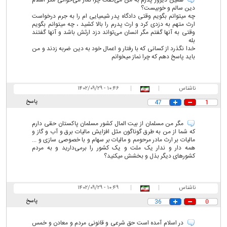
همین دیروز پدرم به من می‌گفت چرا نماز می‌خوانی مگر اسلام
دین سالم و خوبیست؟
چه میتوانم بگویم وقتی دادگاه پدر شیمیایی ام را به جرم درخواست
ارث متهم به دزدی کرد و ارث پدرم را بالا کشید ، چه میتوانم بگویم
وقتی به آنها گفتم مگر انسان می‌تواند دزد ارثش باشد و آنها گفتند
بله
خدا نگذرد از کسانی که با رفتار و اعمال خود به دین ضربه زدند و من
باید پاسخ دهم که چرا نماز میخوانم
ناشناس
|
|
۱۰:۴۶ - ۱۴۰۲/۰۹/۲۹
پاسخ
47
1
مگر من مسلمان از بیت المال کشور مسلمان پاکستان حقی دارم
که شما از من به طرق گوناگون مثل افزایش مالیات برق و آب و گاز و
مالیات بر ارث مادر مرحومم و مالیات بر سهام و با خصوصی سازی و ...
همه دار و ندار یک ملت و یک کشور را برمی‌دارید و به مردم
کشورهای دیگر بذل و بخشش میکنید؟
ناشناس
|
|
۱۰:۴۹ - ۱۴۰۲/۰۹/۲۹
پاسخ
36
0
در اسلام آمده است حق شرعی و قانونی مردم و معادن و خمس