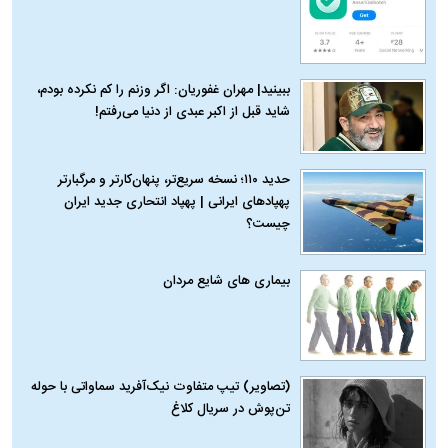
ببینید| مهران غفوریان: اگر وزنم را کم نکرده بودم،
شاید قبل از اکبر عبدی از دنیا می‌رفتم!
حدید ۱۱۰؛ نسخه سریع‌تر، پنهان‌کارتر و مرگبارتر
پهپادهای ایرانی | پهپاد انتحاری جدید ایران
چیست؟
بیماری‌ های شایع مردان
(تصاویر) تیپ متفاوت نیک‌آفرید سماواتی با حوله
تن‌پوش در سریال کلاغ