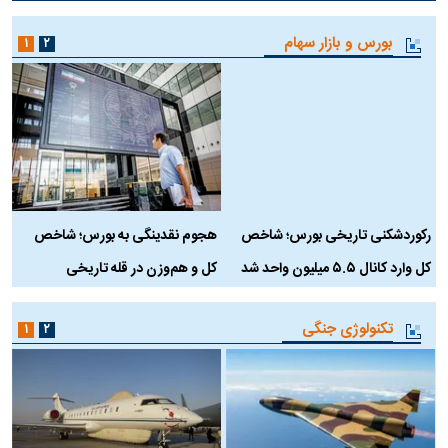
بورس و بازار سهام
۱
۲
رکوردشکنی تاریخی بورس؛ شاخص
هجوم نقدینگی به بورس؛ شاخص
ب
کل وارد کانال ۵.۵ میلیون واحد شد
کل و هم‌وزن در قله تاریخی
تکنولوژی جنگی
۱
۲