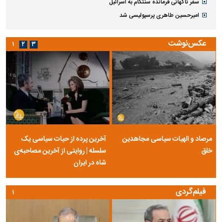
تنگه هرمز نیست
توضیح آبفا درباره افزایش قبوض آب برخی مشترکان
ستاره آلومینیوم اراک به پرسپولیس پیوست
ببینید| پزشکیان: مهمترین نگرانی من، معیشت و وضعیت اقتصادی مردم است
قوانین جدید اسقاط خودرو در ۱۴۰۵
ببینید| تصاویر هولناک از آتش‌سوزی جنگل ها در غرب کانادا
طعنه همتی به وزارت خزانه‌داری آمریکا: پول‌هایمان دست خودمان است
بسته اینترنت رایگان برای خبرنگاران فعال شد
شانس مجدد پرسپولیس برای جذب ایری
سفر ناگهانی فرمانده سنتکام به اسرائیل
امیرحسین طاهری پرسپولیسی شد
عکس‌نوشت
۱
۲
۳