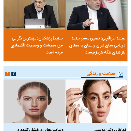
مرصاد و الهیات سیاسی مجاهدین
آخرین پرده از حیات سیاسی یک
خلق
سلسله | روایتی از آخرین مصاحبه‌ی
شاه در ایران
فیلم‌گردی
۱
ببینید| عراقچی: تعیین مسیر جدید
ببینید| پزشکیان: مهمترین نگرانی
دریایی میان ایران و عمان به معنای
من، معیشت و وضعیت اقتصادی
باز شدن تنگه هرمز نیست
مردم است