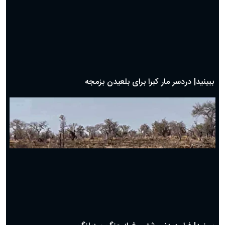
حضرت زینب(س) چگونه از دنیا رفت؟
بهترین پیامک تبریک روز پدر ۱۴۰۴؛ جملات زیبا و صمیمانه
روز پدر ۱۴۰۴ چه روزی است؟
ببینید| جدال دیدنی و نفس گیر مرغ دبیر با شغال
ببینید| شگرد گراز وحشی برای نجات از چنگال پلنگ!