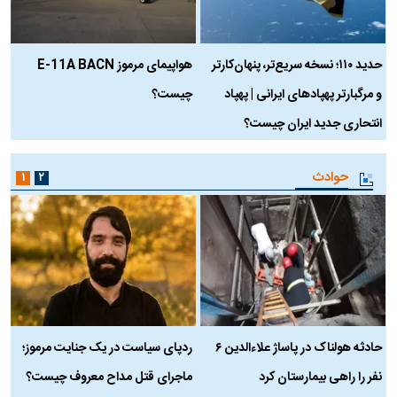
حدید ۱۱۰؛ نسخه سریع‌تر، پنهان‌کارتر
هواپیمای مرموز E-11A BACN
ف
و مرگبارتر پهپادهای ایرانی | پهپاد
چیست؟
م
انتحاری جدید ایران چیست؟
حوادث
۱
۲
حادثه هولناک در پاساژ علاءالدین ۶
ردپای سیاست در یک جنایت مرموز؛
ج
نفر را راهی بیمارستان کرد
ماجرای قتل مداح معروف چیست؟
ب