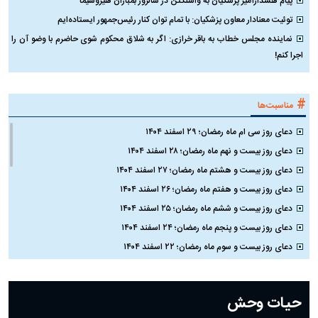
قیمت روز ارز‌های دیجیتال ۱۶ تیر
هوش مصنوعی «هم‌نوع‌کُش»
چ
۱۴۰۵
نیست؛ جمینای حاضر به حذف مدل
ک
کوچک‌تر نشد
#
شبکه های اجتماعی
پیام هشدارآمیز پزشکیان به واشنگتن در سالروز بمباران هیروشیما
توئیت معنادار معاون پزشکیان: با تمام توان کنار رئیس‌جمهور ایستاده‌ایم
نماینده مجلس خطاب به باقر خرازی: اگر به شلاق محکوم شوی حاضرم با وضو آن را
اجرا کنم!
#
مناسبت‌ها
دعای روز سی ام ماه رمضان؛ ۲۹ اسفند ۱۴۰۴