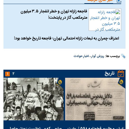
فاجعه زلزله تهران و خطر انفجار ۳.۵ میلیون
مترمکعب گاز در پایتخت!
اعتراف چمران به تبعات زلزله احتمالی تهران؛ فاجعه تاریخ خواهد بود!
برچسب ها:
ریزش آوار
،
اخبار حوادث
تاریخ
۱
۲
ایران و طلسم قطعنامه ۵۹۸ | روایت
صلحی که می‌توانست زودتر حاصل