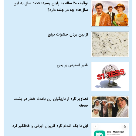
توقیف ۲۰ ساله به پایان رسید؛ «صد سال به این
سال‌ها» چه در چنته دارد؟
از بین بردن حشرات برنج
تاثیر استرس بر بدن
تصاویر تازه از بازیگران زن بامداد خمار در پشت
صحنه
اپل با یک اقدام تازه کاربران ایرانی را غافلگیر کرد