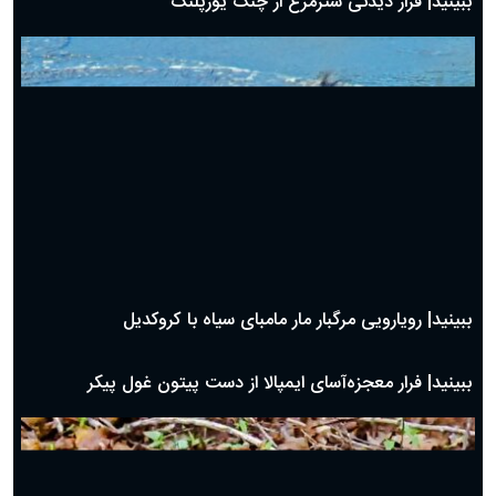
ببینید| دردسر مار کبرا برای بلعیدن بزمجه