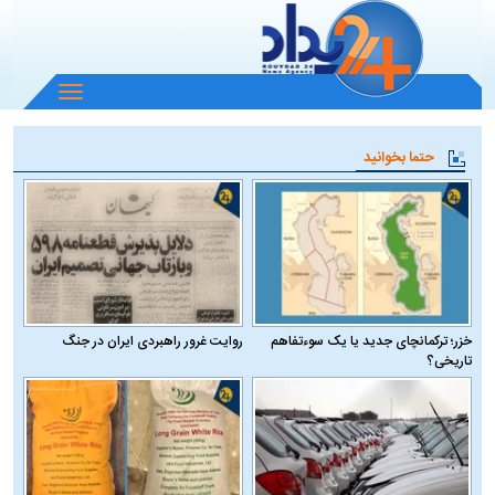
باز
و
بسته
حتما بخوانید
کردن
منو
خزر؛ ترکمانچای جدید یا یک سوءتفاهم
روایت غرور راهبردی ایران در جنگ
تاریخی؟