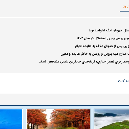
تبط
واژگونی مرگبار سمند در اصفهان | ۴ نفر
عکس| ماجرای کشف جسد ناشناس که
توسط حیوانات خورده شد
زنگ خطر دوباره به
ال؛ قهرمان لیگ نخواهد بود!
ن پرسپولیس و استقلال در سال ۱۴۰۲
ین پس از جنجال علاقه به هایده+فیلم
مداح علیه پروین و روشن به خاطر هایده و معین
مار برای تغییر اجباری؛ گزینه‌های جایگزین رفیعی مشخص شدند
س تهران
وان پرسپولیس
پیشنهاد ۱۳۲میلیاردی رامین رضاییان به
بازگشت اندونگ به
استقلال
هافبک گابنی در آس