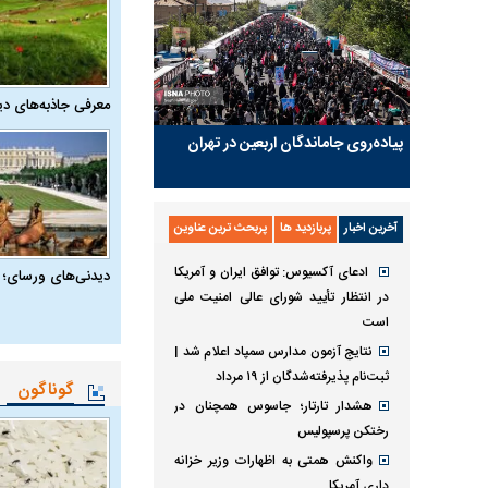
معرفی جاذبه‌های دی
پیاده‌روی جاماندگان اربعین در تهران
آخرین اخبار
پربازدید ها
پربحث ترین عناوین
ادعای آکسیوس: توافق ایران و آمریکا
دیدنی‌های ورسای؛ 
در انتظار تأیید شورای عالی امنیت ملی
است
نتایج آزمون مدارس سمپاد اعلام شد |
ثبت‌نام پذیرفته‌شدگان از ۱۹ مرداد
گوناگون
هشدار تارتار؛ جاسوس همچنان در
رختکن پرسپولیس
واکنش همتی به اظهارات وزیر خزانه
داری آمریکا