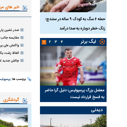
خبر های مر
ناس که
حمله ۶ سگ به کودک ۹ ساله در سنندج؛
زنگ خطر دوباره به صدا درآمد
کشته شدند
صدر نشین پارس
مقایسه جالب بی
لیگ برتر
۱
۲
۳
۴
واکنش علی پرو
الفاظ زشت یک 
چالش جدید اوس
برچسب ها:
پرسپولی
نتفی شد؛
معضل بزرگ پرسپولیس؛ دنیل گرا حاضر
مقصد احتمالی مدافع ج
ب تیم جدید
به فسخ قرارداد نیست
مشخص شد
گردشگری
دیدنی