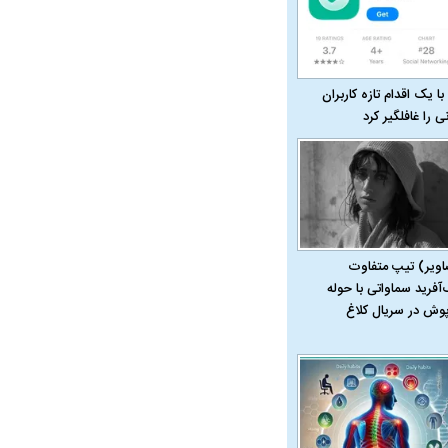
با یک اقدام تازه کاربران
نی را غافلگیر کرد
اویر) تیپ متفاوت
‌آفرید سماواتی با حوله
پوش در سریال کلاغ