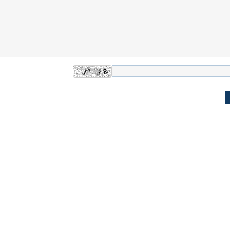
له به کویت با
سخنرانی دیده نشده آیت‌الله هاشمی
ببینید| انیمیشن لگ
رفسنجانی درباره پذیرش قطع نامه۵۹۸
جنگنده اف-۵
علت تنگی نفس و راه های درمان آن
دلیل علاقه برخی اف