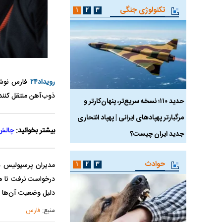
تکنولوژی جنگی
۱
۲
۳
رویداد۲۴
فارس نوشت
ذوب‌آهن منتقل کنند
 ماسک
حدید ۱۱۰؛ نسخه سریع‌تر، پنهان‌کارتر و
هواپیمای مرموز E-11A BACN چیست؟
مرگبارتر پهپادهای ایرانی | پهپاد انتحاری
بیشتر بخوانید:
چالش 
جدید ایران چیست؟
حوادث
۱
۲
۳
درخواست نرفت تا هر 
دلیل وضعیت آن‌ها 
منبع:
فارس