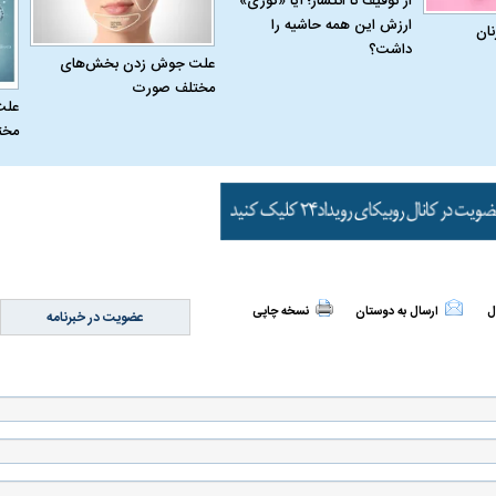
از توقیف تا انتشار؛ آیا «کوری»
ارزش این همه حاشیه را
نان
داشت؟
علت جوش زدن بخش‌های
مختلف صورت
علت
مخت
ل
ارسال به دوستان
نسخه چاپی
عضویت در خبرنامه
اسی یک سلسله |
ریشه‌های عزاداری ماه محرم در فرهنگ
عزاداری ماه محرم 
ی شاه در ایران
و تاریخ ایران
انجام می‌شد؟