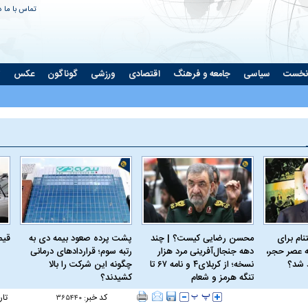
تماس با ما
د
نخست
سیاسی
جامعه و فرهنگ
اقتصادی
ورزشی
گوناگون
عکس
ت
ام برای
محسن رضایی کیست؟ | چند
پشت پرده صعود بیمه دی به
قیمت 
 عصر حجر،
دهه جنجال‌آفرینی مرد هزار
رتبه سوم؛ قراردادهای درمانی
د شد؟
نسخه؛ از کربلای۴ و نامه ۶۷ تا
چگونه این شرکت را بالا
تنگه هرمز و شعام
کشیدند؟
کد خبر:
تار
۳۶۵۴۴۰