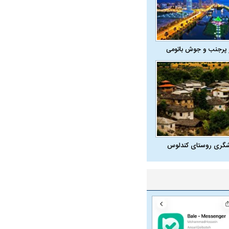
 پرجنب و جوش باتومی
شگری روستای کندلوس