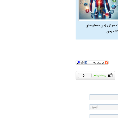
 جوش زدن بخش‌های
لف بدن
0
در دوران قاجار چگونه
مردی که سر خم نکرد؟ | غلامرضا تختی و
مرصاد و ال
حکومت پهلوی