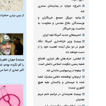
«ایرج» دوباره در بیمارستان بستری
شد
از بین بردن حشرات
بیانیه دبیرکل مجمع خبرنگاران و
نویسندگان دفاع مقدس و مقاومت به
مناسبت روز خبرنگار
تحریم‌های جدید آمریکا علیه ایران
ببینید| وزیر خزانه‌داری آمریکا: تنگه
هرمز در دو سال آینده اهمیت خود را از
دست خواهد داد
ابطحی: حرف‌های باقر خرازی، افتتاح
ببینید| مهران غفوریا
شعبه رسمی حکومت اسلامی داعش است
را کم نکرده بودم، شا
اکبر عبدی از دنیا می‌
بیفوما در پرسپولیس ماندنی شد
اردوغان: توافقنامه دفاعی مشترک امضا
شده با عربستان و پاکستان علیه هیچ
کشوری نیست
ببینید| هنرمندان در مراسم ختم مریم
همتیان