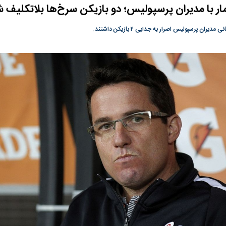
ر با مدیران پرسپولیس؛ دو بازیکن سرخ‌ها بلاتکلیف 
گونی رژیم و
مطالعه رفتار هیستریک صدا و سیما علیه
در وزارت نفت «ر
بیر نشد؟ | پشت
کمپین نه به اعدام
پاسخگویی احساس 
یران پرسپولیس اصرار به جدایی ۲ بازیکن داشتند.
ه تجارت پهپاد‌ ۱۵۰۰ دلاری که
نفت وزیر است و ت
حساب آنها می‌رود
رصد شوند
ت
سیگنال مثبت دیپلماسی به بورس
هجوم نقدینگی به
هم‌وزن در قله تار