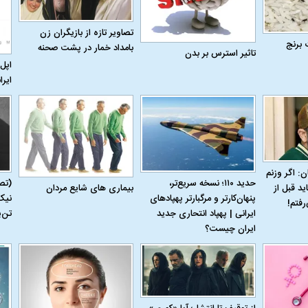
تصاویر تازه از بازیگران زن
 برنج
بامداد خمار در پشت صحنه
تاثیر استرس بر بدن
اپل 
ایرا
ن: اگر وزنم
حدید ۱۱۰؛ نسخه سریع‌تر،
(تص
بیماری‌ های شایع مردان
ید قبل از
پنهان‌کارتر و مرگبارتر پهپادهای
نیک
رفتم!
ایرانی | پهپاد انتحاری جدید
تن‌
ایران چیست؟