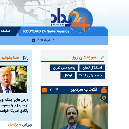
صفحه 
۱۶ مرداد ۱۴۰۵
سوژه‌های روز
حتما بخوانید
استقلال تهران
پرسپولیس تهران
جام جهانی ۲۰۲۶
فوتبال
انتخاب سردبیر
۱
۲
۳
درس‌های جنگ ویتن
ترامپ | چرا وسوسه
باتلاق امریکا خواه
»
ورزشی
برگزیده