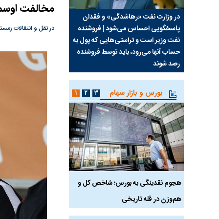
مخالفت اوسما
سیما علیه
در وزارت نفت «رهاشدگی» و فقدان
چرا رویای آمریکایی سرن
پاسخگویی احساس می‌شود | فروشنده
نابودی محور مقاومت تع
در نقل و انتقالات زمستانی مد
نفت وزیر است و تراستی‌هایی که پول به
پرد
حساب آنها می‌رود، باید توسط فروشنده
واشنگتن را زمین زد
رصد شوند
بورس و بازار سهام
۱
۲
۳
رس
هجوم نقدینگی به بورس؛ شاخص کل و
بورس تهران رکورد شکس
هم‌وزن در قله تاریخی