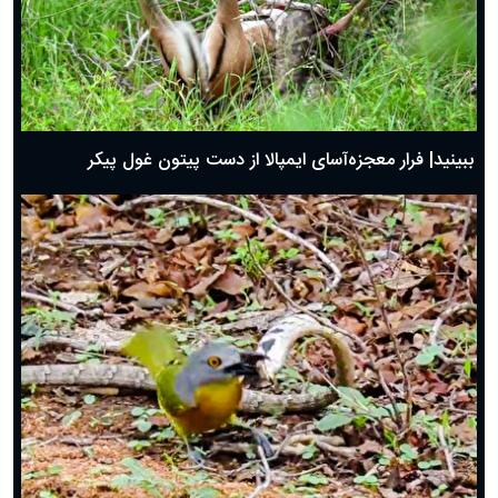
ببینید| فرار معجزه‌آسای ایمپالا از دست پیتون غول پیکر