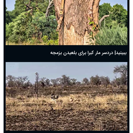
ببینید| دردسر مار کبرا برای بلعیدن بزمجه