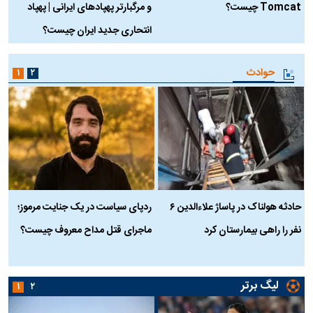
Tomcat چیست؟
و مرگبارتر پهپادهای ایرانی | پهپاد
چ
انتحاری جدید ایران چیست؟
حوادث
۱
۲
حادثه هولناک در پاساژ علاءالدین ۶
ردپای سیاست در یک جنایت مرموز؛
ج
نفر را راهی بیمارستان کرد
ماجرای قتل مداح معروف چیست؟
ب
ج
لیگ برتر
۱
۲