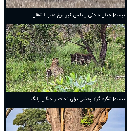
بهترین پیامک تبریک روز پدر ۱۴۰۴؛ جملات زیبا و صمیمانه
روز پدر ۱۴۰۴ چه روزی است؟
ببینید| جدال دیدنی و نفس گیر مرغ دبیر با شغال
ببینید| شگرد گراز وحشی برای نجات از چنگال پلنگ!