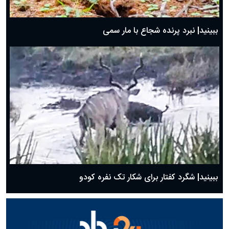
ببینید| نبرد پرنده شجاع با مار سمی
ببینید| شگرد کفتار برای شکار تک نفره کودو