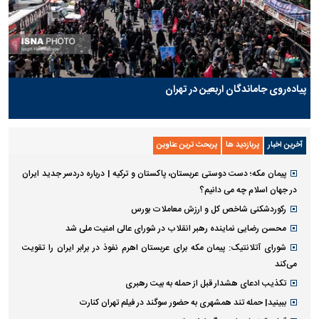
پیاده‌روی جاماندگان اربعین در تهران
آخرین اخبار
پربازدید ها
پربحث ترین عناوین
پیمان مکه؛ دست دوستی عربستان، پاکستان و ترکیه | درباره دردسر جدید ایران
در جهان اسلام چه می دانیم؟
رکوردشکنی شاخص کل و ارزش معاملات بورس
محسن رضایی نماینده رهبر انقلاب در شورای عالی امنیت ملی شد
شورای آتلانتیک: پیمان مکه برای عربستان اهرم نفوذ در برابر ایران را تقویت
می‌کند
تکذیب ادعای هشدار قبل از حمله به بیت رهبری
ببینید| حمله تند همشهری به حضور سوگند در فیلم تهران کنارت