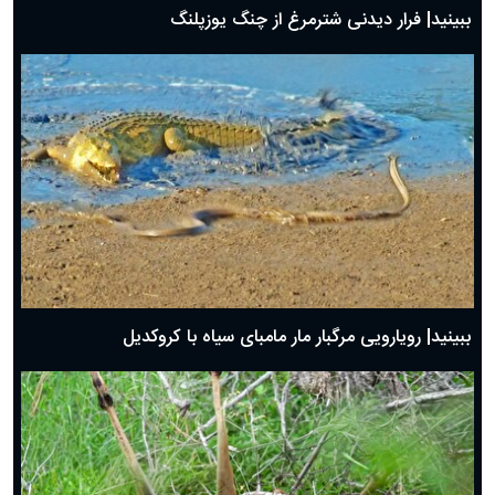
ببینید| فرار دیدنی شترمرغ از چنگ یوزپلنگ
ببینید| رویارویی مرگبار مار مامبای سیاه با کروکدیل