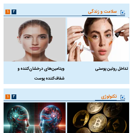
سلامت و زندگی
۱
۲
تداخل روتین پوستی
ویتامین‌های درخشان‌کننده و
د
شفاف‌کننده پوست
ط
تکنولوژی
۱
۲