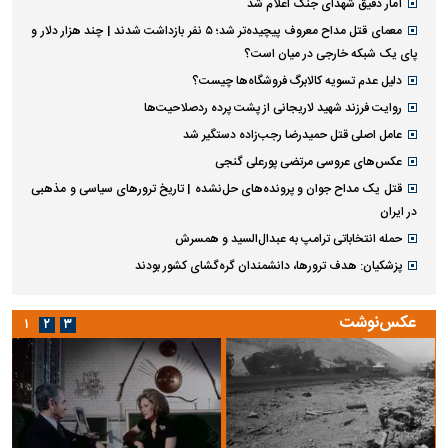
آمار دقیق شهدای جنگ اعلام شد
معمای قتل مداح معروف پیچیده‌تر شد؛ ۵ نفر بازداشت شدند | چند هزار دلار و
پای یک شبکه خارجی در میان است؟
دلیل عدم تسویه کالابرگ فروشگاه‌ها چیست؟
روایت فرزند شهید لاریجانی از پشت پرده ردصلاحیت‌ها
عامل اصلی قتل حمیدرضا رجب‌زاده دستگیر شد
عکس‌های عروسی مرتضی پورعلی گنجی
قتل یک مداح جوان و پرونده‌های حل‌نشده | تاریخ ترورهای سیاسی و مذهبی
در ایران
حمله انتخاباتی ترامپ به عبدال‌السید و همسرش
پزشکیان: هدف ترورها، دانشمندان گره‌گشای کشور بودند
عکس‌نوشت
۱
۲
۳