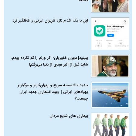
صحنه
اپل با یک اقدام تازه کاربران ایرانی را غافلگیر کرد
ببینید| مهران غفوریان: اگر وزنم را کم نکرده بودم،
شاید قبل از اکبر عبدی از دنیا می‌رفتم!
حدید ۱۱۰؛ نسخه سریع‌تر، پنهان‌کارتر و مرگبارتر
پهپادهای ایرانی | پهپاد انتحاری جدید ایران
چیست؟
بیماری‌ های شایع مردان