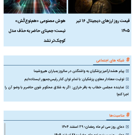
قیمت روز ارز‌های دیجیتال ۱۶ تیر
هوش مصنوعی «هم‌نوع‌کُش»
چ
۱۴۰۵
نیست؛ جمینای حاضر به حذف مدل
ک
کوچک‌تر نشد
#
شبکه های اجتماعی
پیام هشدارآمیز پزشکیان به واشنگتن در سالروز بمباران هیروشیما
توئیت معنادار معاون پزشکیان: با تمام توان کنار رئیس‌جمهور ایستاده‌ایم
نماینده مجلس خطاب به باقر خرازی: اگر به شلاق محکوم شوی حاضرم با وضو آن را
اجرا کنم!
#
مناسبت‌ها
دعای روز سی ام ماه رمضان؛ ۲۹ اسفند ۱۴۰۴