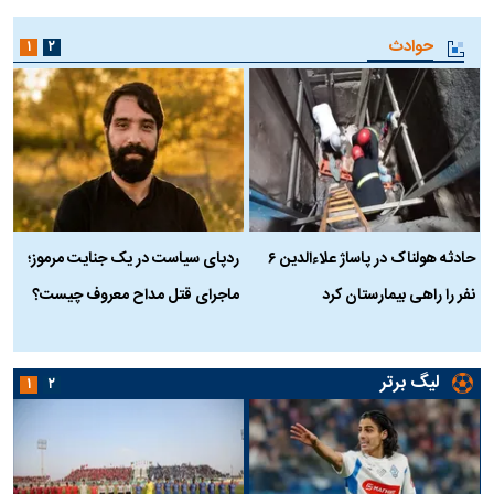
حوادث
۱
۲
حادثه هولناک در پاساژ علاءالدین ۶
ردپای سیاست در یک جنایت مرموز؛
ج
نفر را راهی بیمارستان کرد
ماجرای قتل مداح معروف چیست؟
ب
ج
لیگ برتر
۱
۲