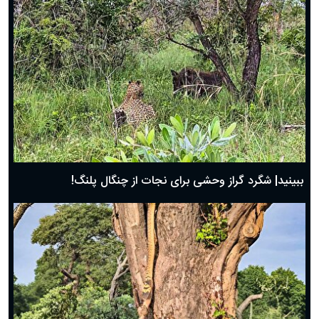
ببینید| شگرد گراز وحشی برای نجات از چنگال پلنگ!