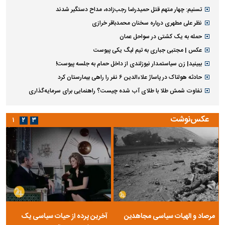
تسنیم: چهار متهم قتل حمیدرضا رجب‌زاده، مداح دستگیر شدند
نظر علی مطهری درباره سخنان محمدباقر خرازی
حمله به یک کشتی در سواحل عمان
عکس | مجتبی جباری به تیم لیگ یکی پیوست
ببینید| زن سیاستمدار نیوزلندی از داخل حمام به جلسه پیوست!
حادثه هولناک در پاساژ علاءالدین ۶ نفر را راهی بیمارستان کرد
تفاوت شمش طلا با طلای آب شده چیست؟ راهنمایی برای سرمایه‌گذاری
عکس‌نوشت
۱
۲
۳
مرصاد و الهیات سیاسی مجاهدین
آخرین پرده از حیات سیاسی یک