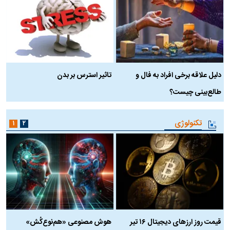
دلیل علاقه برخی افراد به فال و
تاثیر استرس بر بدن
ع
طالع‌بینی چیست؟
آ
تکنولوژی
۱
۲
قیمت روز ارز‌های دیجیتال ۱۶ تیر
هوش مصنوعی «هم‌نوع‌کُش»
چ