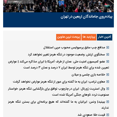
پیاده‌روی جاماندگان اربعین در تهران
آخرین اخبار
پربازدید ها
پربحث ترین عناوین
مدافع چپ سابق پرسپولیس محبوب مربی استقلال
سخنگوی ارتش: وضعیت موجود در تنگه هرمز تغییر نخواهد کرد
عضو کمیسیون امنیت ملی: عمان از طرف آمریکا با ایران مذاکره می‌کند‌ | عوارض
تعیین شده برای تنگه هرمز توسط ایران ۷ درصد و عمان ۳ درصد است
خلاصه بازی چلسی و میلان
معاون ترامپ: ایران به ما گفته برای عبور از تنگه هرمز عوارض نخواهد گرفت
وال استریت ژورنال: ایران در چارچوب توافق برای بازگشایی تنگه هرمز، خواستار
ممنوعیت تردد ناو‌های جنگی آمریکا شده است
ببینید| ونس: ایرانیان به ما گفته‌اند که هیچ برنامه‌ای برای بستن تنگه هرمز
ندارند
قیمت طلا صعودی شد