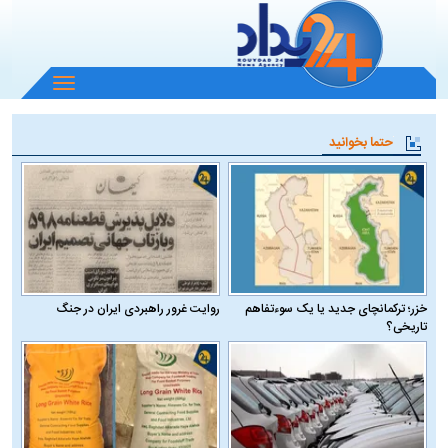
باز
و
بسته
حتما بخوانید
کردن
منو
خزر؛ ترکمانچای جدید یا یک سوءتفاهم
روایت غرور راهبردی ایران در جنگ
تاریخی؟