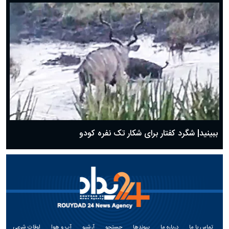
ببینید| شگرد کفتار برای شکار تک نفره کودو
تماس با ما
درباره ما
پیوندها
جستجو
آرشیو
آب و هوا
اوقات شرعی