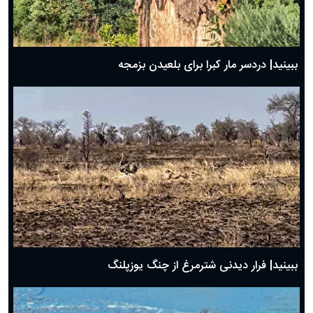
ببینید| دردسر مار کبرا برای بلعیدن بزمجه
ببینید| فرار دیدنی شترمرغ از چنگ یوزپلنگ