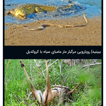
ببینید| رویارویی مرگبار مار مامبای سیاه با کروکدیل