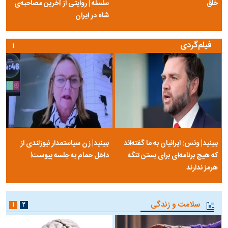
خلق
سلسله | روایتی از آخرین مصاحبه‌ی
شاه در ایران
فیلم‌گردی
۱
ببینید| ونس: ایرانیان به ما گفته‌اند
ببینید| زن سیاستمدار نیوزلندی از
که هیچ برنامه‌ای برای بستن تنگه
داخل حمام به جلسه پیوست!
هرمز ندارند
سلامت و زندگی
۱
۲