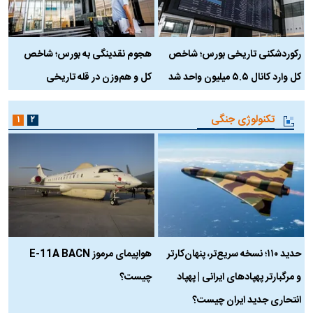
رکوردشکنی تاریخی بورس؛ شاخص
هجوم نقدینگی به بورس؛ شاخص
ب
کل وارد کانال ۵.۵ میلیون واحد شد
کل و هم‌وزن در قله تاریخی
تکنولوژی جنگی
۱
۲
حدید ۱۱۰؛ نسخه سریع‌تر، پنهان‌کارتر
هواپیمای مرموز E-11A BACN
ف
و مرگبارتر پهپادهای ایرانی | پهپاد
چیست؟
م
انتحاری جدید ایران چیست؟