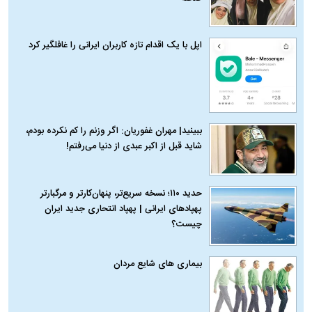
اپل با یک اقدام تازه کاربران ایرانی را غافلگیر کرد
ببینید| مهران غفوریان: اگر وزنم را کم نکرده بودم،
شاید قبل از اکبر عبدی از دنیا می‌رفتم!
حدید ۱۱۰؛ نسخه سریع‌تر، پنهان‌کارتر و مرگبارتر
پهپادهای ایرانی | پهپاد انتحاری جدید ایران
چیست؟
بیماری‌ های شایع مردان