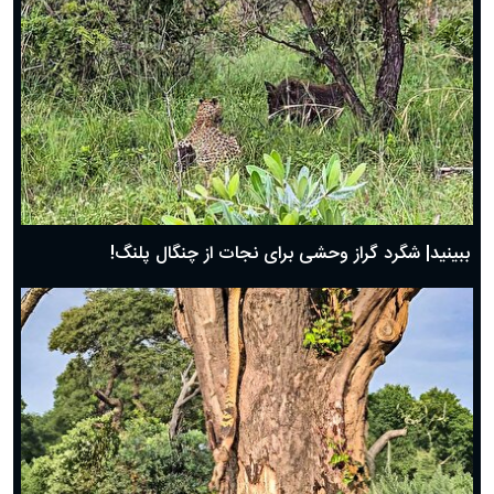
ببینید| شگرد گراز وحشی برای نجات از چنگال پلنگ!