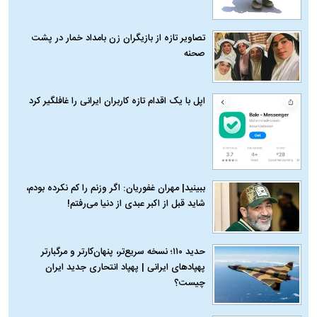
تصاویر تازه از بازیگران زن بامداد خمار در پشت
صحنه
اپل با یک اقدام تازه کاربران ایرانی را غافلگیر کرد
ببینید| مهران غفوریان: اگر وزنم را کم نکرده بودم،
شاید قبل از اکبر عبدی از دنیا می‌رفتم!
حدید ۱۱۰؛ نسخه سریع‌تر، پنهان‌کارتر و مرگبارتر
پهپادهای ایرانی | پهپاد انتحاری جدید ایران
چیست؟