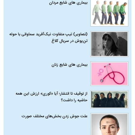
بیماری‌ های شایع مردان
(تصاویر) تیپ متفاوت نیک‌آفرید سماواتی با حوله
تن‌پوش در سریال کلاغ
بیماری‌ های شایع زنان
از توقیف تا انتشار؛ آیا «کوری» ارزش این همه
حاشیه را داشت؟
علت جوش زدن بخش‌های مختلف صورت