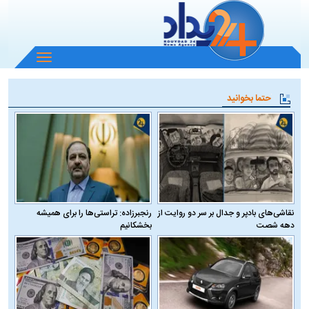
باز
و
بسته
حتما بخوانید
کردن
منو
نقاشی‌های بادپر و جدال بر سر دو روایت از
رنجبرزاده: تراستی‌ها را برای همیشه
دهه شصت
بخشکانیم