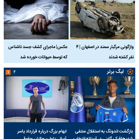
واژگونی مرگبار سمند در اصفهان | ۴
عکس| ماجرای کشف جسد ناشناس
نفر کشته شدند
که توسط حیوانات خورده شد
گ
لیگ برتر
۱
۲
بازگشت اندونگ به استقلال منتفی
ابهام بزرگ درباره قرارداد یاسر