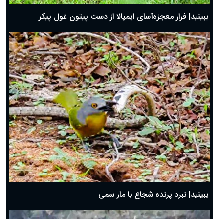
ببینید| فرار معجزه‌آسای ایمپالا از دست پیتون غول پیکر
ببینید| نبرد پرنده شجاع با مار سمی