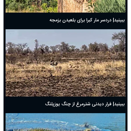
ببینید| دردسر مار کبرا برای بلعیدن بزمجه
ببینید| فرار دیدنی شترمرغ از چنگ یوزپلنگ