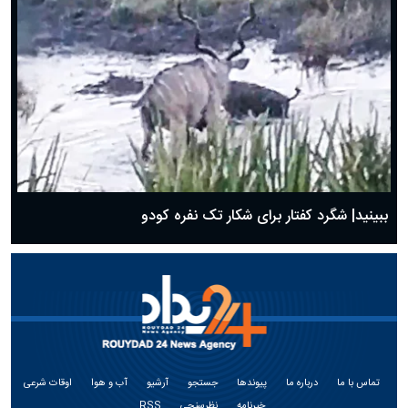
ببینید| شگرد کفتار برای شکار تک نفره کودو
تماس با ما
درباره ما
پیوندها
جستجو
آرشیو
آب و هوا
اوقات شرعی
خبرنامه
نظرسنجی
RSS