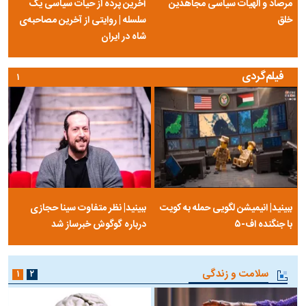
مرصاد و الهیات سیاسی مجاهدین
آخرین پرده از حیات سیاسی یک
خلق
سلسله | روایتی از آخرین مصاحبه‌ی
شاه در ایران
فیلم‌گردی
۱
ببینید| انیمیشن لگویی حمله به کویت
ببینید| نظر متفاوت سینا حجازی
با جنگنده اف-۵
درباره گوگوش خبرساز شد
سلامت و زندگی
۱
۲