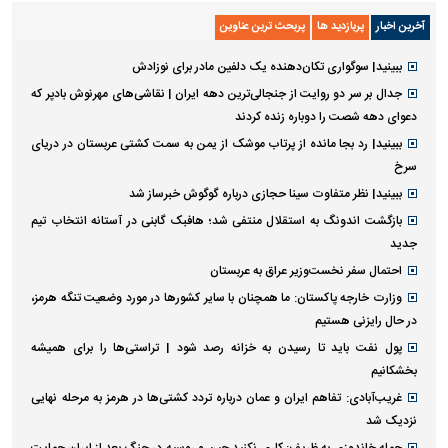
آخرین اخبار
پربازدید ها
پربحث ترین عناوین
ببینید| سوگواری تکان‌دهنده یک دلفین مادر برای نوزادش
جدال بر سر دو روایت از جنجالی‌ترین دهه ایران | نقاشی‌های مهرنوش بادپر که
دعوای دهه شصت را دوباره زنده کردند
ببینید| رد بجا مانده از پرتاب موشک از یمن به سمت کشتی عربستان در دریای
سرخ
ببینید| نظر متفاوت سینا حجازی درباره گوگوش خبرساز شد
بازگشت اندونگ به استقلال منتفی شد؛ هافبک گابنی در آستانه انتخاب تیم
جدید
احتمال سفر نخست‌وزیر عراق به عربستان
وزارت خارجه پاکستان: ما همچنان با سایر کشور‌ها در مورد وضعیت تنگه هرمز،
در حال رایزنی هستیم
پول نفت باید تا رسیدن به خزانه رصد شود | تراستی‌ها را برای همیشه
بخشکانیم
غریب‌آبادی: تفاهم ایران و عمان درباره تردد کشتی‌ها در هرمز به مرحله نهایی
نزدیک شد
حمله خاندوزی به ظریف: کاری نکنید چین و روسیه در جنگ بعد از ایران حمایت