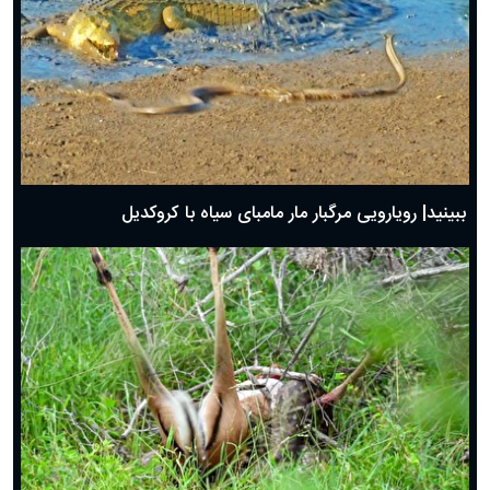
ببینید| رویارویی مرگبار مار مامبای سیاه با کروکدیل