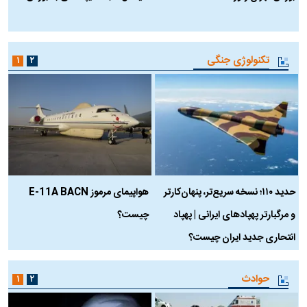
ب
تکنولوژی جنگی
۱
۲
حدید ۱۱۰؛ نسخه سریع‌تر، پنهان‌کارتر
هواپیمای مرموز E-11A BACN
ف
و مرگبارتر پهپادهای ایرانی | پهپاد
چیست؟
م
انتحاری جدید ایران چیست؟
حوادث
۱
۲