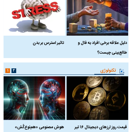
دلیل علاقه برخی افراد به فال و
تاثیر استرس بر بدن
ع
طالع‌بینی چیست؟
آ
تکنولوژی
۱
۲
قیمت روز ارز‌های دیجیتال ۱۶ تیر
هوش مصنوعی «هم‌نوع‌کُش»
چ