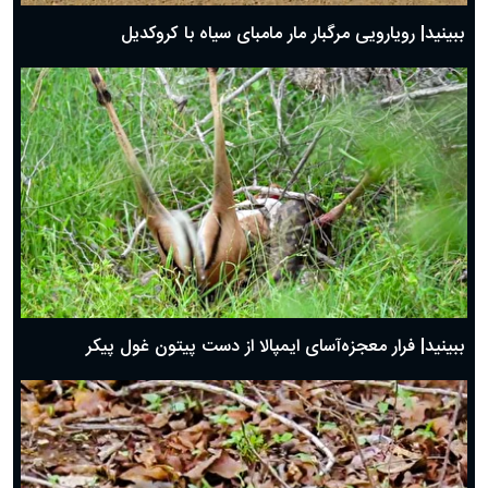
ببینید| رویارویی مرگبار مار مامبای سیاه با کروکدیل
ببینید| فرار معجزه‌آسای ایمپالا از دست پیتون غول پیکر