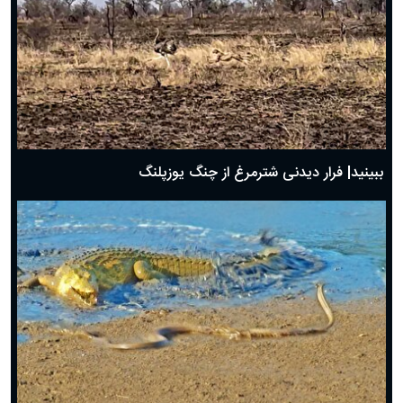
ببینید| فرار دیدنی شترمرغ از چنگ یوزپلنگ