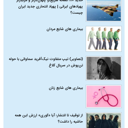
حدید ۱۱۰؛ نسخه سریع‌تر، پنهان‌کارتر و مرگبارتر
پهپادهای ایرانی | پهپاد انتحاری جدید ایران
چیست؟
بیماری‌ های شایع مردان
(تصاویر) تیپ متفاوت نیک‌آفرید سماواتی با حوله
تن‌پوش در سریال کلاغ
بیماری‌ های شایع زنان
از توقیف تا انتشار؛ آیا «کوری» ارزش این همه
حاشیه را داشت؟