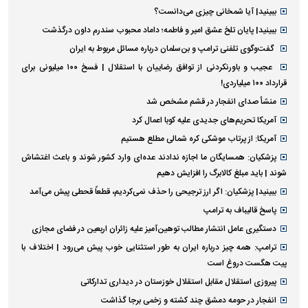
ببینید| آیا شمخانی چیزی می‌دانست؟
ببینید| پایان تلخ عشق امیر و فاطمه؛ داماد محبوب سندرم داون درگذشت
گفت‌وگوی تلفنی ترامپ و بن‌سلمان درباره مسائل مربوط به ایران
عجیب و باورنکردنی از توافق رضاییان با استقلال | فسخ ۱۰۰ میلیونی برای
قرارداد ۱۰۰ میلیاردی!
منشأ صدای انفجار در قشم مشخص شد
آمریکا تحریم‌های جدیدی علیه کوبا اعمال کرد
آمریکا: از پرتاب موشکی کره شمالی مطلع هستیم
پزشکیان: همسایگان ما اجازه ندادند عده‌ای وارد کشور شوند و باعث اغتشاش
شوند | باید مبلغ کالابرگ را افزایش دهیم
ببینید| پزشکیان: اگر ارز ترجیحی را حذف نمی‌کردیم، قطعاً قحطی پیش می‌آمد
پاسخ قالیباف به ترامپ
دستگیری عامل انتشار مطالب توهین‌آمیز علیه زائران اربعین در فضای مجازی
ترامپ: همه چیز درباره ایران به طور استثنایی خوب پیش می‌رود | اختلاف با
پیت هگست دروغ است
پیروزی استقلال مقابل استقلال خوزستان در دیداری تدارکاتی
انفجار در حومه دمشق چند کشته و زخمی برجا گذاشت