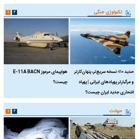
تکنولوژی جنگی
۱
۲
حدید ۱۱۰؛ نسخه سریع‌تر، پنهان‌کارتر
هواپیمای مرموز E-11A BACN
ف
و مرگبارتر پهپادهای ایرانی | پهپاد
چیست؟
م
انتحاری جدید ایران چیست؟
حوادث
۱
۲