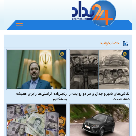
باز
و
بسته
حتما بخوانید
کردن
منو
نقاشی‌های بادپر و جدال بر سر دو روایت از
رنجبرزاده: تراستی‌ها را برای همیشه
دهه شصت
بخشکانیم