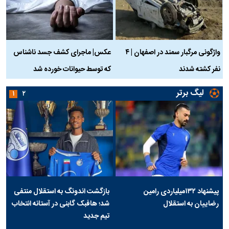
واژگونی مرگبار سمند در اصفهان | ۴
عکس| ماجرای کشف جسد ناشناس
نفر کشته شدند
که توسط حیوانات خورده شد
گ
لیگ برتر
۱
۲
پیشنهاد ۱۳۲میلیاردی رامین
بازگشت اندونگ به استقلال منتفی
رضاییان به استقلال
شد؛ هافبک گابنی در آستانه انتخاب
تیم جدید