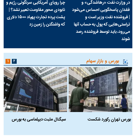
در وزارت نفت «رهاشدگی» و
چرا رویای آمریکایی سرنگونی رژیم و
فقدان پاسخگویی احساس می‌شود
نابودی محور مقاومت تعبیر نشد؟ |
| فروشنده نفت وزیر است و
پشت پرده تجارت پهپاد‌ ۱۵۰۰ دلاری
تراستی‌هایی که پول به حساب آنها
که واشنگتن را زمین زد
می‌رود، باید توسط فروشنده رصد
شوند
بورس و بازار سهام
۱
۲
بورس تهران رکورد شکست
سیگنال مثبت دیپلماسی به بورس
ب