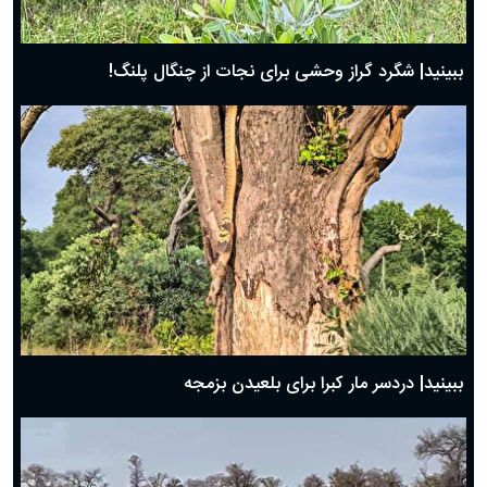
ببینید| شگرد گراز وحشی برای نجات از چنگال پلنگ!
ببینید| دردسر مار کبرا برای بلعیدن بزمجه