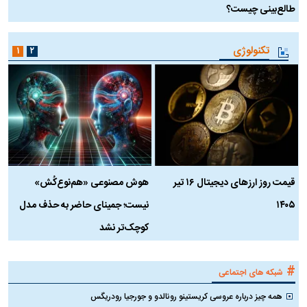
طالع‌بینی چیست؟
آ
تکنولوژی
۱
۲
قیمت روز ارز‌های دیجیتال ۱۶ تیر
هوش مصنوعی «هم‌نوع‌کُش»
چ
۱۴۰۵
نیست؛ جمینای حاضر به حذف مدل
ک
کوچک‌تر نشد
#
شبکه های اجتماعی
همه چیز درباره عروسی کریستینو رونالدو و جورجیا رودریگس