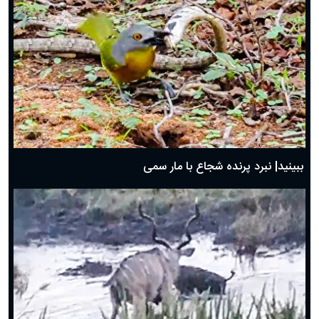
ببینید| نبرد پرنده شجاع با مار سمی