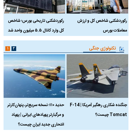
رکوردشکنی شاخص کل و ارزش
رکوردشکنی تاریخی بورس؛ شاخص
ه
معاملات بورس
کل وارد کانال ۵.۵ میلیون واحد شد
ک
تکنولوژی جنگی
۱
۲
جنگنده شکاری رهگیر آمریکا | F-14
حدید ۱۱۰؛ نسخه سریع‌تر، پنهان‌کارتر
Tomcat چیست؟
و مرگبارتر پهپادهای ایرانی | پهپاد
چ
انتحاری جدید ایران چیست؟