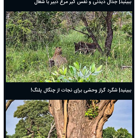
ببینید| جدال دیدنی و نفس گیر مرغ دبیر با شغال
ببینید| شگرد گراز وحشی برای نجات از چنگال پلنگ!