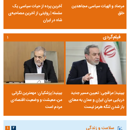
مرصاد و الهیات سیاسی مجاهدین
آخرین پرده از حیات سیاسی یک
خلق
سلسله | روایتی از آخرین مصاحبه‌ی
شاه در ایران
فیلم‌گردی
۱
ببینید| عراقچی: تعیین مسیر جدید
ببینید| پزشکیان: مهمترین نگرانی
دریایی میان ایران و عمان به معنای
من، معیشت و وضعیت اقتصادی
باز شدن تنگه هرمز نیست
مردم است
سلامت و زندگی
۱
۲