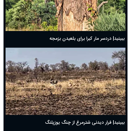
ببینید| دردسر مار کبرا برای بلعیدن بزمجه
ببینید| فرار دیدنی شترمرغ از چنگ یوزپلنگ