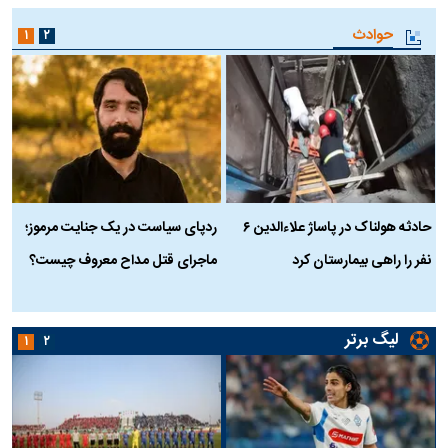
حوادث
۱
۲
حادثه هولناک در پاساژ علاءالدین ۶
ردپای سیاست در یک جنایت مرموز؛
ج
نفر را راهی بیمارستان کرد
ماجرای قتل مداح معروف چیست؟
ب
ج
لیگ برتر
۱
۲