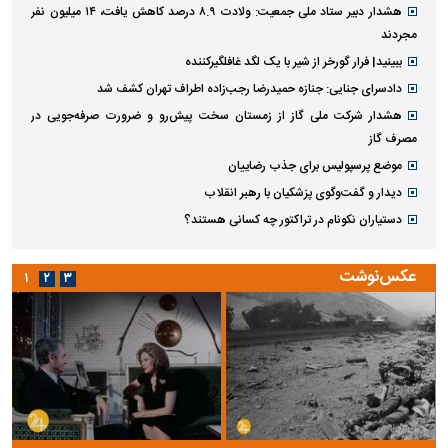
هشدار دبیر ستاد ملی جمعیت: ولادت ۸.۹ درصد کاهش یافت، ۱۴ میلیون نفر
مجردند
ببینید| فرار گورخر از شیر با یک لگد غافلگیرکننده
دادسرای جنایی: جنازه حمیدرضا رجب‌زاده اطراف تهران کشف شد
هشدار شرکت ملی گاز از زمستان سخت پیش‌رو و ضرورت صرفه‌جویی در
مصرف گاز
موضع پرسپولیس برای جذب رضاییان
دیدار و گفت‌وگوی پزشکیان با رهبر انقلاب
دستیاران نکونام در تراکتور چه کسانی هستند؟
عکس‌نوشت
۱
۲
۳