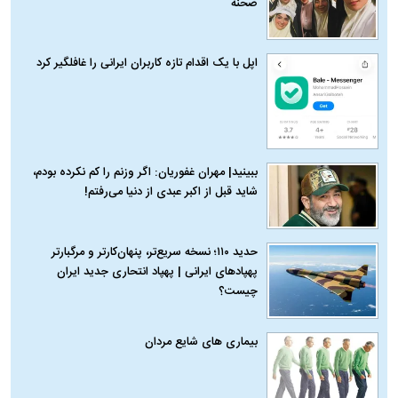
صحنه
اپل با یک اقدام تازه کاربران ایرانی را غافلگیر کرد
ببینید| مهران غفوریان: اگر وزنم را کم نکرده بودم،
شاید قبل از اکبر عبدی از دنیا می‌رفتم!
حدید ۱۱۰؛ نسخه سریع‌تر، پنهان‌کارتر و مرگبارتر
پهپادهای ایرانی | پهپاد انتحاری جدید ایران
چیست؟
بیماری‌ های شایع مردان