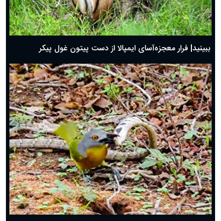
ببینید| فرار معجزه‌آسای ایمپالا از دست پیتون غول پیکر