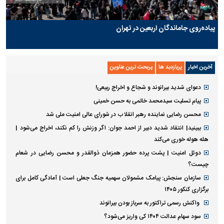
پیاده‌روی جاماندگان اربعین در تهران
آخرین اخبار
پربازدید ها
پربحث ترین عناوین
دعوای شدید بیرانوند و شجاع و اخراج ربیعی!
پیام تسلیت سیدمحمد خاتمی به حسن خمینی
محسن رضایی نماینده رهبر انقلاب در شورای عالی امنیت ملی شد
ببینید| انتقاد شدید دبیر از احمد جوان: اگر وزنش را کم نکند، اخراج می‌شود |
هله هوله خوری می‌کند
دوئل امنیت | پشت پرده حضور همزمان ذوالقدر و محسن رضایی در شعام
چیست؟
سازمان سنجش: پیامک مشمولان سهمیه جنگ جعلی است | آمادگی کامل برای
برگزاری کنکور ۱۴۰۵
واکنش رسمی تراکتور به سرباز بودن بیرانوند
سود سهام عدالت ۱۴۰۴ کی واریز می‌شود؟