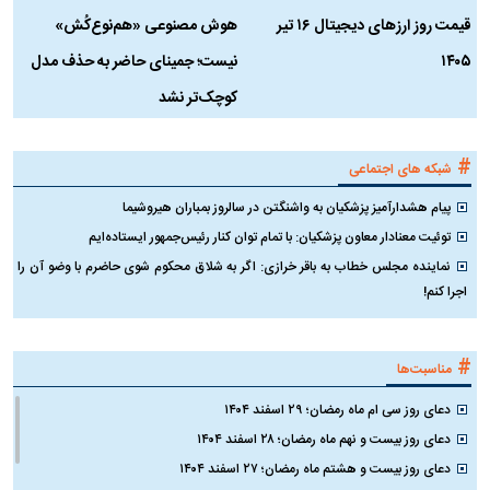
قیمت روز ارز‌های دیجیتال ۱۶ تیر
هوش مصنوعی «هم‌نوع‌کُش»
چ
۱۴۰۵
نیست؛ جمینای حاضر به حذف مدل
ک
کوچک‌تر نشد
#
شبکه های اجتماعی
پیام هشدارآمیز پزشکیان به واشنگتن در سالروز بمباران هیروشیما
توئیت معنادار معاون پزشکیان: با تمام توان کنار رئیس‌جمهور ایستاده‌ایم
نماینده مجلس خطاب به باقر خرازی: اگر به شلاق محکوم شوی حاضرم با وضو آن را
اجرا کنم!
#
مناسبت‌ها
دعای روز سی ام ماه رمضان؛ ۲۹ اسفند ۱۴۰۴
دعای روز بیست و نهم ماه رمضان؛ ۲۸ اسفند ۱۴۰۴
دعای روز بیست و هشتم ماه رمضان؛ ۲۷ اسفند ۱۴۰۴