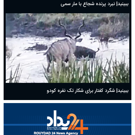
ببینید| نبرد پرنده شجاع با مار سمی
ببینید| شگرد کفتار برای شکار تک نفره کودو