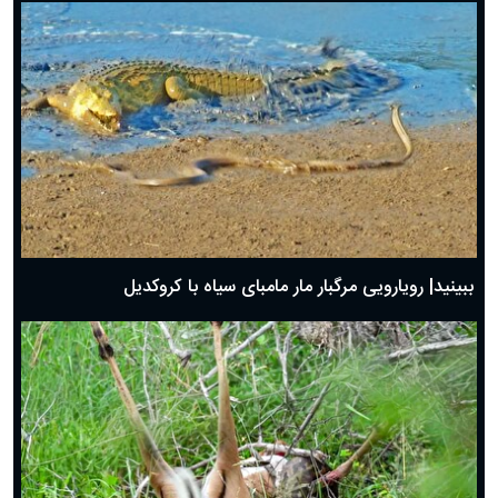
ببینید| رویارویی مرگبار مار مامبای سیاه با کروکدیل