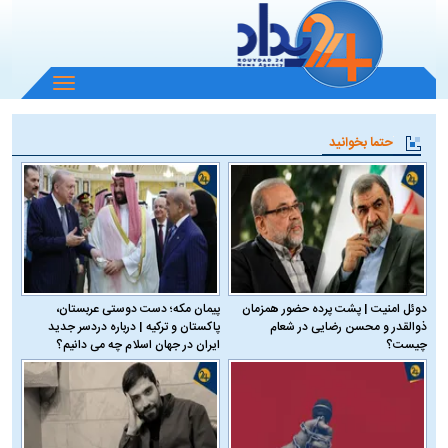
باز
و
بسته
حتما بخوانید
کردن
منو
دوئل امنیت | پشت پرده حضور همزمان
پیمان مکه؛ دست دوستی عربستان،
ذوالقدر و محسن رضایی در شعام
پاکستان و ترکیه | درباره دردسر جدید
چیست؟
ایران در جهان اسلام چه می دانیم؟