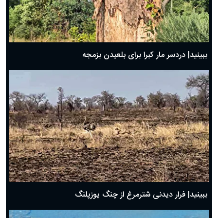
ببینید| دردسر مار کبرا برای بلعیدن بزمجه
ببینید| فرار دیدنی شترمرغ از چنگ یوزپلنگ