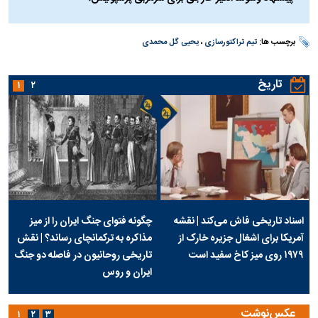
برچسب ها:
تیم تراکتورسازی
،
یحیی گل محمدی
تاریخ
۱
۲
اسناد تاریخی فاش می‌کند | نقشه
چگونه فتوای جنگ ایران را از میز
آمریکا برای اشغال جزیره خارک از
مذاکره به ترکمانچای رساند؟ | نقش
۱۹۷۹ روی میز کاخ سفید است
تاریخی روحانیون در فاصله دو جنگ
ایران و روس
عکس‌نوشت
۱
۲
۳