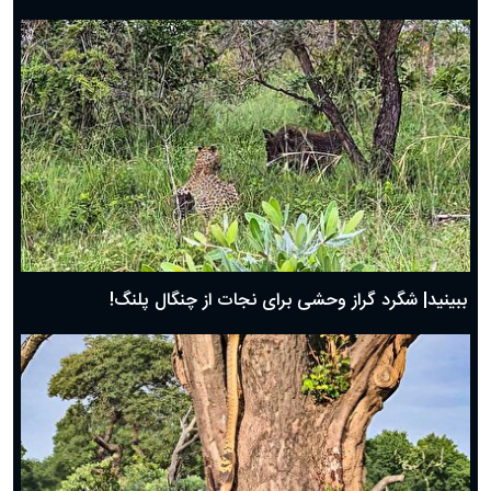
ببینید| شگرد گراز وحشی برای نجات از چنگال پلنگ!