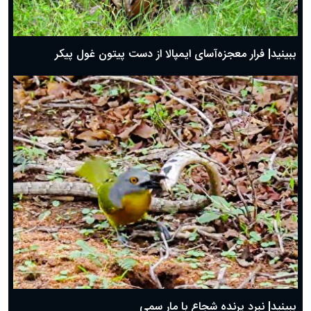
ببینید| فرار معجزه‌آسای ایمپالا از دست پیتون غول پیکر
ببینید| نبرد پرنده شجاع با مار سمی