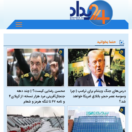
باز
و
بسته
حتما بخوانید
کردن
منو
درس‌های جنگ ویتنام برای ترامپ | چرا
محسن رضایی کیست؟ | چند دهه
وسوسه عصر حجر، باتلاق امریکا خواهد
جنجال‌آفرینی مرد هزار نسخه؛ از کربلای۴
شد؟
و نامه ۶۷ تا تنگه هرمز و شعام