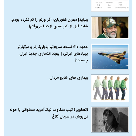
ببینید| مهران غفوریان: اگر وزنم را کم نکرده بودم،
شاید قبل از اکبر عبدی از دنیا می‌رفتم!
حدید ۱۱۰؛ نسخه سریع‌تر، پنهان‌کارتر و مرگبارتر
پهپادهای ایرانی | پهپاد انتحاری جدید ایران
چیست؟
بیماری‌ های شایع مردان
(تصاویر) تیپ متفاوت نیک‌آفرید سماواتی با حوله
تن‌پوش در سریال کلاغ