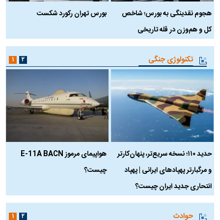
هجوم نقدینگی به بورس؛ شاخص
بورس تهران رکورد شکست
س
کل و هم‌وزن در قله تاریخی
تکنولوژی جنگی
۱
۲
حدید ۱۱۰؛ نسخه سریع‌تر، پنهان‌کارتر
هواپیمای مرموز E-11A BACN
ف
و مرگبارتر پهپادهای ایرانی | پهپاد
چیست؟
م
انتحاری جدید ایران چیست؟
حوادث
۱
۲