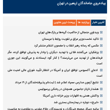
پیاده‌روی جاماندگان اربعین در تهران
آخرین اخبار
پربازدید ها
پربحث ترین عناوین
ویدئوی جنجالی از حاکمیت گربه‌ها بر پارک‌های تهران
تاکید نخست‌وزیر عراق بر تقویت روابط با عربستان
عکسی که رسانه رهبر انقلاب با مضمون انتقام منتشر کرد
پزشکیان: می‌گفتند فلانی با تهدید دیگران را وادار به پذیرش توافق کرده، مگر
فرماندهان از تهدید من می‌ترسند؟ | کنار گود ایستادند و می‌گویند این جوری
است
ادعای آکسیوس: توافق ایران و آمریکا در انتظار تأیید شورای عالی امنیت ملی
است
نتایج آزمون مدارس سمپاد اعلام شد | ثبت‌نام پذیرفته‌شدگان از ۱۹ مرداد
هشدار تارتار؛ جاسوس همچنان در رختکن پرسپولیس
واکنش همتی به اظهارات وزیر خزانه داری آمریکا
«ایرج» دوباره در بیمارستان بستری شد
بیانیه دبیرکل مجمع خبرنگاران و نویسندگان دفاع مقدس و مقاومت به مناسبت