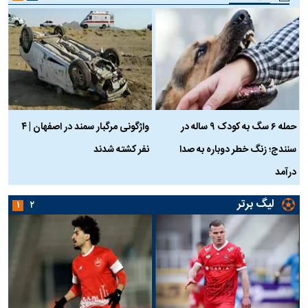
حمله ۶ سگ به کودک ۹ ساله در
واژگونی مرگبار سمند در اصفهان | ۴
ع
سنندج؛ زنگ خطر دوباره به صدا
نفر کشته شدند
ک
درآمد
لیگ برتر
۱
۲