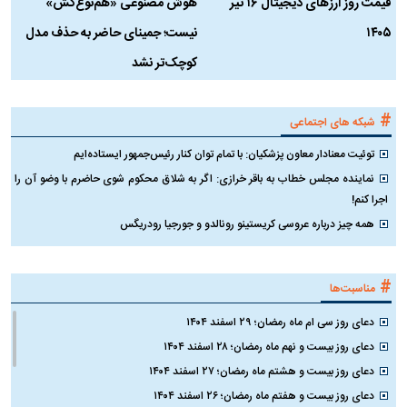
قیمت روز ارز‌های دیجیتال ۱۶ تیر
هوش مصنوعی «هم‌نوع‌کُش»
چ
۱۴۰۵
نیست؛ جمینای حاضر به حذف مدل
ک
کوچک‌تر نشد
#
شبکه های اجتماعی
توئیت معنادار معاون پزشکیان: با تمام توان کنار رئیس‌جمهور ایستاده‌ایم
نماینده مجلس خطاب به باقر خرازی: اگر به شلاق محکوم شوی حاضرم با وضو آن را
اجرا کنم!
همه چیز درباره عروسی کریستینو رونالدو و جورجیا رودریگس
#
مناسبت‌ها
دعای روز سی ام ماه رمضان؛ ۲۹ اسفند ۱۴۰۴
دعای روز بیست و نهم ماه رمضان؛ ۲۸ اسفند ۱۴۰۴
دعای روز بیست و هشتم ماه رمضان؛ ۲۷ اسفند ۱۴۰۴
دعای روز بیست و هفتم ماه رمضان؛ ۲۶ اسفند ۱۴۰۴