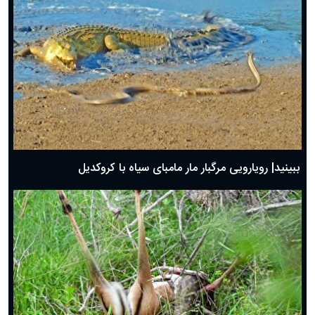
ببینید| رویارویی مرگبار مار مامبای سیاه با کروکدیل