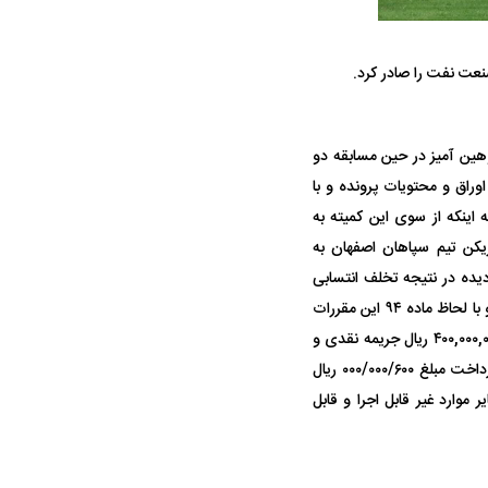
نعت نفت را صادر کرد.
وهین آمیز در حین مسابقه دو
ه سریع‌تر، پنهان‌کارتر و
 تختی با توجه به مجموع اوراق و محتویات پرونده و با
هواپیمای مرموز E-11A BACN چیست؟
 اینکه از سوی این کمیته به
یرانی | پهپاد انتحاری
د نورافکن بازیکن تیم سپاهان اصفهان به
؟
ده در نتیجه تخلف انتسابی
به دانیال اسماعیلی فر نیز محرز و مسلم تشخیص و مستند به مواد ۷۱ و ۱۱۲ (بند ۵) مقررات انضباطی و با لحاظ ماده ۹۴ این مقررات
به یک جلسه محرومیت از همراهی تیم خود در مسابقات لیگ برتر فوتبال کشور و نیز پرداخت مبلغ ۴۰۰,۰۰۰,۰۰۰ ریال جریمه نقدی و
باشگاه پرسپولیس تهران نیز بلحاظ تحقق مسئولیت تضامنی مستند به ماده ۵۰ مقررات موصوف به پرداخت مبلغ ۰۰۰/۰۰۰/۶۰۰ ریال
وارد غیر قابل اجرا و قابل