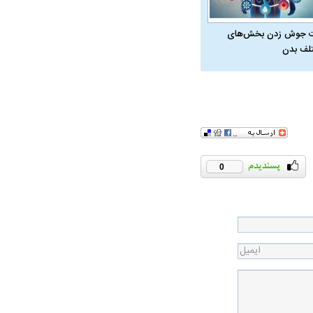
 جوش زدن بخش‌های
لف بدن
0
در دوران قاجار چگونه
مردی که سر خم نکرد؟ | غلامرضا تختی و
مرصاد و ال
حکومت پهلوی