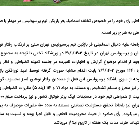
اطی رای خود را در خصوص تخلف اسماعیلی‌فر بازیکن تیم پرسپولیس در دیدار با ص
اطی به شرح زیر است:
 علیه دانیال اسماعیلی فر بازکین تیم پرسپولیس تهران مبنی بر ارتکاب رفتار ت
فضاپیمای «استارشیپ» ایلان ماسک
حدید ۱۱۰؛ نسخ
تیم صنعت نفت آبادان و پرسپولیس تهران در تاریخ ۳۰/۱/۱۴۰۳ در ورزشگاه
ود از اقدام موضوع گزارش و اظهارات نامبرده در جلسه کمیته انضباطی و نظر به
چیست؟
مرگبارتر پهپادهای ا
موجب دادنامه شماره ۱۴۴۱ مورخ ۷/۹/۱۴۰۲ بابت اقدام مشابه صورت گرفته توسط امی
جدید ایران چیست
 از سوی باشگاه پرسپولیس این فعل از مصادیق رفتار توهین آمیز محسوب گردی
ی‌گردد. رأی صادره از حیث محرومیت قطعی و قابل اجرا بوده و نسبت به سایر م
تیناف ظرف مدت یک هفته از تاریخ ابلاغ می‌باشد.