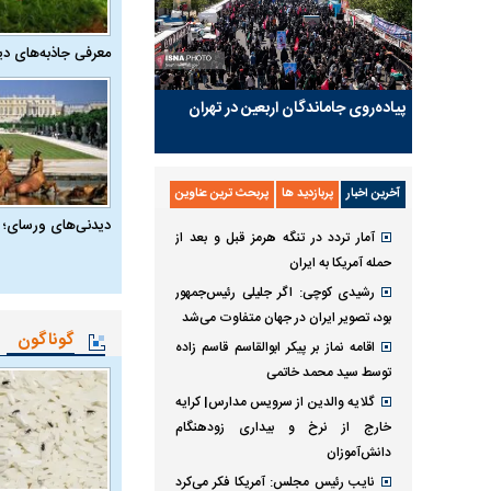
معرفی جاذبه‌های دی
پیاده‌روی جاماندگان اربعین در تهران
آخرین اخبار
پربازدید ها
پربحث ترین عناوین
دیدنی‌های ورسای؛ 
آمار تردد در تنگه هرمز قبل و بعد از
حمله آمریکا به ایران
رشیدی کوچی: اگر جلیلی رئیس‌جمهور
بود، تصویر ایران در جهان متفاوت می‌شد
گوناگون
اقامه نماز بر پیکر ابوالقاسم قاسم زاده
توسط سید محمد خاتمی
گلایه والدین از سرویس مدارس| کرایه
خارج از نرخ و بیداری زودهنگام
دانش‌آموزان
نایب رئیس مجلس: آمریکا فکر می‌کرد