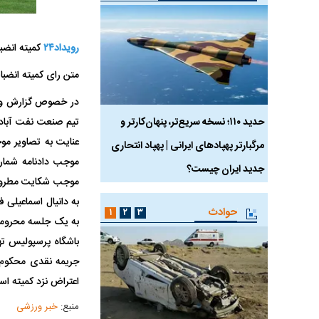
رویداد۲۴
کمیته انضب
متن رای کمیته انضب
در خصوص گزارش واصله
 ماسک
حدید ۱۱۰؛ نسخه سریع‌تر، پنهان‌کارتر و
هواپیمای مرموز E-11A BACN چیست؟
عنایت به تصاویر موج
مرگبارتر پهپادهای ایرانی | پهپاد انتحاری
جدید ایران چیست؟
موجب شکایت مطروحه
حوادث
۱
۲
۳
جریمه نقدی محکوم م
اعتراض نزد کمیته اس
منبع:
خبر ورزشی