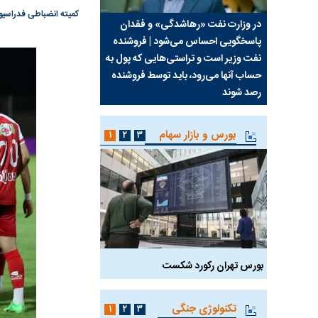
کمیته انضباطی فدراسیون
سیما علیه
در وزارت نفت «رهاشدگی» و فقدان
چرا رویای آمریکایی سرن
پاسخگویی احساس می‌شود | فروشنده
نابودی محور مقاومت تع
نفت وزیر است و تراستی‌هایی که پول به
پرد
حساب آنها می‌رود، باید توسط فروشنده
واشنگتن را زمین زد
رصد شوند
بورس و بازار سهام
۱
۲
۳
بورس تهران رکورد شکست
سیگنال مثبت دیپلماسی 
تکنولوژی جنگی
۱
۲
۳