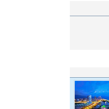
واژگونی مرگبار سمند در اصفهان | ۴ نفر
عکس| ماجرای کشف جسد ناشناس که
توسط حیوانات خورده شد
ار سه خرید کلیدی
پیشنهاد ۱۳۲میلیاردی رامین رضاییان به
بازگشت اندو
استقلال
هافبک گابنی