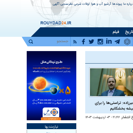
رباره ما
پیوندها
آرشیو
آب و هوا
اوقات شرعی
نظرسنجی
آگهی
اریخ
فیلم
برزاده: تراستی‌ها را برای
شه بخشکانیم
خ انتشار:
۲۱:۴۶ - ۰۳ ارديبهشت ۱۴۰۳
نیازمندیها