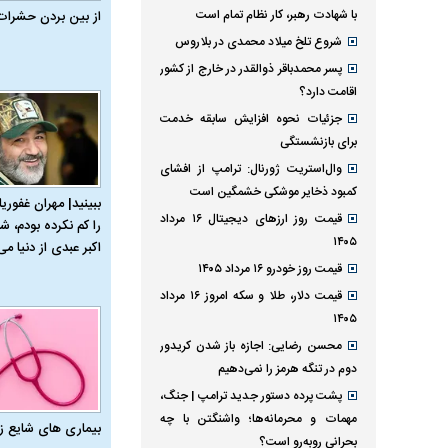
با شهادت رهبر، کار نظام تمام است
از بین بردن حشرات
شروع تلخ میلاد محمدی در بلاروس
پسر محمدباقر ذوالقدر در خارج از کشور
اقامت دارد؟
جزئیات نحوه افزایش سابقه خدمت
برای بازنشستگی
وال‌استریت ژورنال: ترامپ از افشای
کمبود ذخایر موشکی خشمگین است
ببینید| مهران غفوریا
قیمت روز ارز‌های دیجیتال ۱۶ مرداد
را کم نکرده بودم، شا
۱۴۰۵
اکبر عبدی از دنیا می‌
قیمت روز خودرو ۱۶ مرداد ۱۴۰۵
قیمت دلار، طلا و سکه امروز ۱۶ مرداد
۱۴۰۵
محسن رضایی: اجازه باز شدن کریدور
دوم در تنگه هرمز را نمی‌دهیم
پشت پرده دستور جدید ترامپ | جنگ،
مهمات و محرمانه‌ها؛ واشنگتن با چه
بیماری‌ های شایع ز
بحرانی روبه‌رو است؟