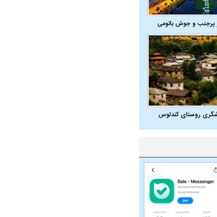
 پرجنب و جوش باتومی
شگری روستای کندلوس