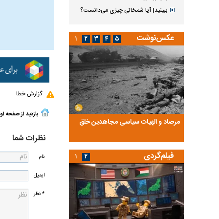
ببینید| آیا شمخانی چیزی می‌دانست؟
عکس‌نوشت
۱
۲
۳
۴
۵
گزارش خطا
بازدید از صفحه او
ضا تختی و
مرصاد و الهیات سیاسی مجاهدین خلق
آخرین پرده از حیات سی
روایتی از آخرین مصاحبه‌
نظرات شما
فیلم‌گردی
۱
۲
نام
ایمیل
* نظر