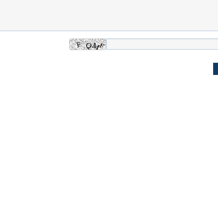
 حجازی درباره
ببینید| انیمیشن لگویی حمله به کویت با
ببینید| نظر متفاو
جنگنده اف-۵
گوگوش خبرساز ش
علت تنگی نفس و راه های درمان آن
دلیل علاقه برخی اف
چیست؟