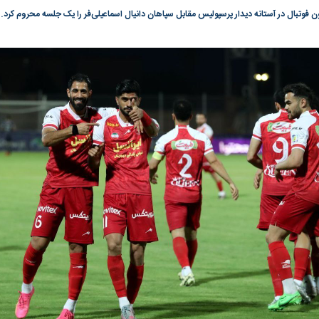
 فوتبال در آستانه دیدار پرسپولیس مقابل سپاهان دانیال اسماعیلی‌فر را یک جلسه محروم کرد.
گونی رژیم و
مطالعه رفتار هیستریک صدا و سیما علیه
در وزارت نفت «ر
بیر نشد؟ | پشت
کمپین نه به اعدام
پاسخگویی احساس 
ه تجارت پهپاد‌ ۱۵۰۰ دلاری که
نفت وزیر است و ت
حساب آنها می‌رود
رصد شوند
به بورس
پرواز ۱۰۰ هزار واحدی شاخص کل بورس
بورس تهران رکور