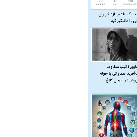
با یک اقدام تازه کاربران
نی را غافلگیر کرد
اویر) تیپ متفاوت
‌آفرید سماواتی با حوله
پوش در سریال کلاغ