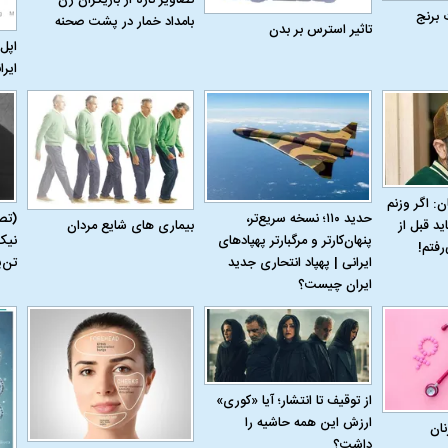
تصاویر تازه از بازیگران زن
 برنج
بامداد خمار در پشت صحنه
تاثیر استرس بر بدن
اپل 
ایرا
ن: اگر وزنم
حدید ۱۱۰؛ نسخه سریع‌تر،
(تص
بیماری‌ های شایع مردان
ید قبل از
پنهان‌کارتر و مرگبارتر پهپادهای
نیک
رفتم!
ایرانی | پهپاد انتحاری جدید
تن‌
ایران چیست؟
از توقیف تا انتشار؛ آیا «کوری»
ارزش این همه حاشیه را
نان
داشت؟