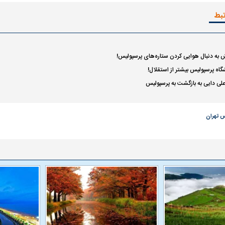
تبط
 ناشناس که
مرگ دلخراش دختر ۱۸ ساله بر اثر برق
گرفتگی
کشته شدند
ش به دنبال هوایی کردن ستاره‌های پرسپولیس!
اه پرسپولیس بیشتر از استقلال!
لی دایی به بازگشت به پرسپولیس
س تهران
لال منتفی شد؛
ابهام بزرگ درباره قرارداد یاسر آسانی؛
پرسپولیس در انتظ
انتخاب تیم جدید
اولین چالش حقوقی استقلال
پیش از شروع لیگ