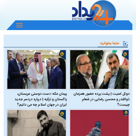
باز
و
بسته
حتما بخوانید
کردن
منو
دوئل امنیت | پشت پرده حضور همزمان
پیمان مکه؛ دست دوستی عربستان،
ذوالقدر و محسن رضایی در شعام
پاکستان و ترکیه | درباره دردسر جدید
چیست؟
ایران در جهان اسلام چه می دانیم؟