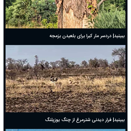
ببینید| دردسر مار کبرا برای بلعیدن بزمجه
ببینید| فرار دیدنی شترمرغ از چنگ یوزپلنگ