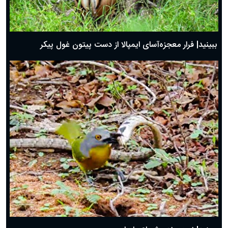
ببینید| فرار معجزه‌آسای ایمپالا از دست پیتون غول پیکر