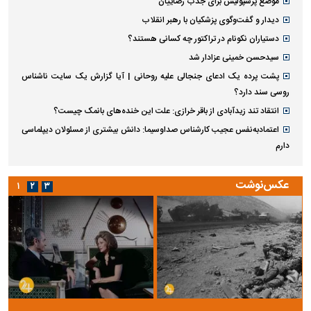
موضع پرسپولیس برای جذب رضاییان
دیدار و گفت‌وگوی پزشکیان با رهبر انقلاب
دستیاران نکونام در تراکتور چه کسانی هستند؟
سیدحسن خمینی عزادار شد
پشت پرده یک ادعای جنجالی علیه روحانی | آیا گزارش یک سایت ناشناس
روسی سند دارد؟
انتقاد تند زیدآبادی از باقر خرازی: علت این خنده‌های بانمک چیست؟
اعتمادبه‌نفس عجیب کارشناس صداوسیما: دانش بیشتری از مسئولان دیپلماسی
دارم
عکس‌نوشت
۱
۲
۳