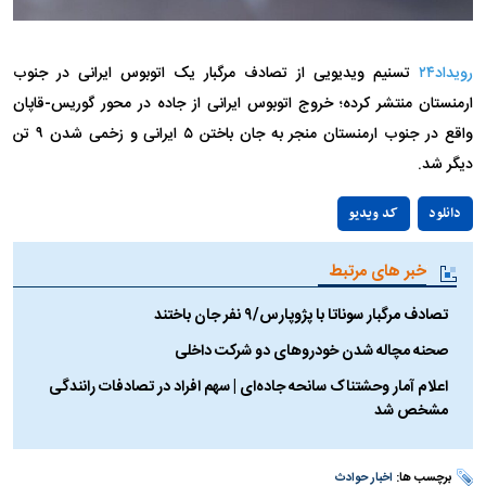
رویداد۲۴
تسنیم ویدیویی از تصادف مرگبار یک اتوبوس ایرانی در جنوب
ارمنستان منتشر کرده؛ خروج اتوبوس ایرانی از جاده در محور گوریس-قاپان
واقع در جنوب ارمنستان منجر به جان باختن ۵ ایرانی و زخمی شدن ۹ تن
دیگر شد.
Play
دانلود
کد ویدیو
Video
خبر های مرتبط
تصادف مرگبار سوناتا با پژوپارس/۹ نفر جان باختند
صحنه مچاله شدن خودروهای دو شرکت داخلی
اعلام آمار وحشتناک سانحه جاده‌ای | سهم افراد در تصادفات رانندگی
مشخص شد
برچسب ها:
اخبار حوادث