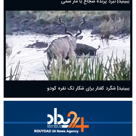
ببینید| نبرد پرنده شجاع با مار سمی
ببینید| شگرد کفتار برای شکار تک نفره کودو