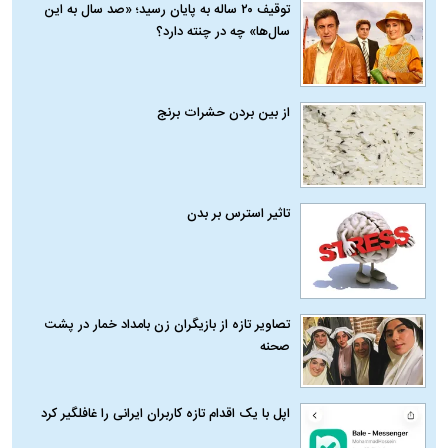
توقیف ۲۰ ساله به پایان رسید؛ «صد سال به این
سال‌ها» چه در چنته دارد؟
از بین بردن حشرات برنج
تاثیر استرس بر بدن
تصاویر تازه از بازیگران زن بامداد خمار در پشت
صحنه
اپل با یک اقدام تازه کاربران ایرانی را غافلگیر کرد