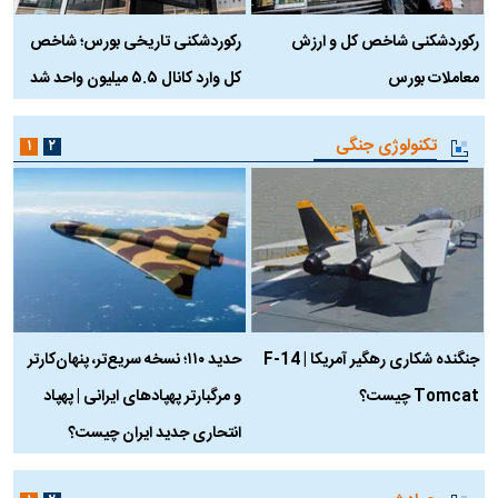
رکوردشکنی شاخص کل و ارزش
رکوردشکنی تاریخی بورس؛ شاخص
ه
معاملات بورس
کل وارد کانال ۵.۵ میلیون واحد شد
ک
تکنولوژی جنگی
۱
۲
جنگنده شکاری رهگیر آمریکا | F-14
حدید ۱۱۰؛ نسخه سریع‌تر، پنهان‌کارتر
Tomcat چیست؟
و مرگبارتر پهپادهای ایرانی | پهپاد
چ
انتحاری جدید ایران چیست؟