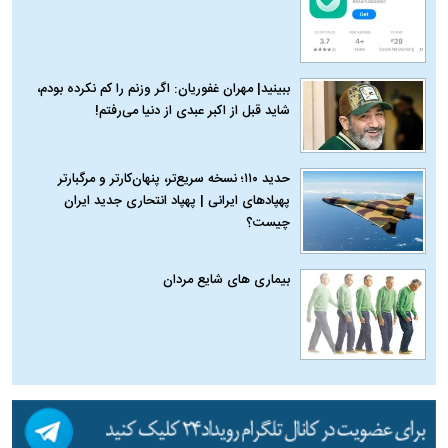
ببینید| مهران غفوریان: اگر وزنم را کم نکرده بودم،
شاید قبل از اکبر عبدی از دنیا می‌رفتم!
حدید ۱۱۰؛ نسخه سریع‌تر، پنهان‌کارتر و مرگبارتر
پهپادهای ایرانی | پهپاد انتحاری جدید ایران
چیست؟
بیماری‌ های شایع مردان