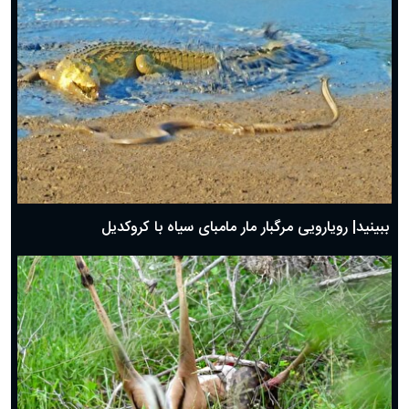
ببینید| رویارویی مرگبار مار مامبای سیاه با کروکدیل