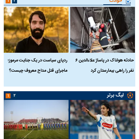
حوادث
۱
۲
حادثه هولناک در پاساژ علاءالدین ۶
ردپای سیاست در یک جنایت مرموز؛
ج
نفر را راهی بیمارستان کرد
ماجرای قتل مداح معروف چیست؟
ب
ج
لیگ برتر
۱
۲