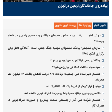
پیاده‌روی جاماندگان اربعین در تهران
آخرین اخبار
پربازدید ها
پربحث ترین عناوین
دوئل امنیت | پشت پرده حضور همزمان ذوالقدر و محسن رضایی در شعام
چیست؟
سازمان سنجش: پیامک مشمولان سهمیه جنگ جعلی است | آمادگی کامل برای
برگزاری کنکور ۱۴۰۵
واکنش رسمی تراکتور به سرباز بودن بیرانوند
سود سهام عدالت ۱۴۰۴ کی واریز می‌شود؟
هشدار دبیر ستاد ملی جمعیت: ولادت ۸.۹ درصد کاهش یافت، ۱۴ میلیون نفر
مجردند
ببینید| فرار گورخر از شیر با یک لگد غافلگیرکننده
دادسرای جنایی: جنازه حمیدرضا رجب‌زاده اطراف تهران کشف شد
هشدار شرکت ملی گاز از زمستان سخت پیش‌رو و ضرورت صرفه‌جویی در
مصرف گاز