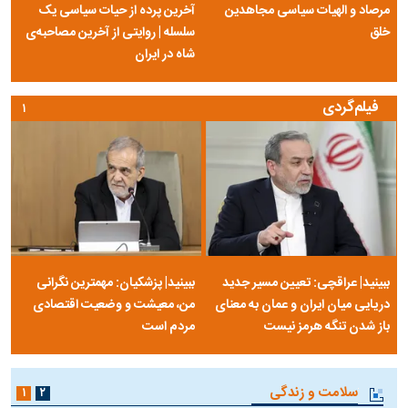
مرصاد و الهیات سیاسی مجاهدین
آخرین پرده از حیات سیاسی یک
خلق
سلسله | روایتی از آخرین مصاحبه‌ی
شاه در ایران
فیلم‌گردی
۱
ببینید| عراقچی: تعیین مسیر جدید
ببینید| پزشکیان: مهمترین نگرانی
دریایی میان ایران و عمان به معنای
من، معیشت و وضعیت اقتصادی
باز شدن تنگه هرمز نیست
مردم است
سلامت و زندگی
۱
۲