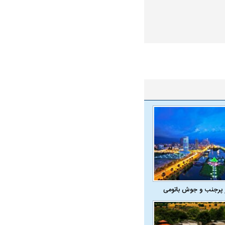
در دوران قاجار چگونه
مردی که سر خم نکرد؟ | غلامرضا تختی و
مرصاد و ال
حکومت پهلوی
 پرجنب و جوش باتومی