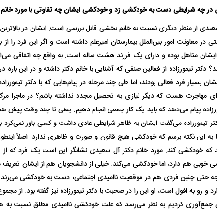
 ناشناس که
مرگ دلخراش دختر ۱۸ ساله بر اثر برق
 در چه شرایطی دست به خودکشی زد و خودکشی ایشان چه تفاوتی با مورد خانم
گرفتگی
کشته شدند
سعیدی از منظر دیگری نسبت به خانم بخشی قابل بررسی است. ایشان در بالاترین
ر معاونت امور بین‌الملل بیمارستان امیرعلم داشته است و اگر این فرد را از بی
یشان متاهل بوده و دارای یک فرزند هشت ساله است. به واقع چه اتفاقی می‌ا
؟ دکتر تیمورزاده از فعالین صنفی که آشنایی با خانم دکتر داشته و در این باره در
ان بسیار فرد فعالی بودند، اما طی چند مرحله در پیام‌هایی که با دکتر تیمورزاد
برای مهاجرت هست که دیگر نیازی به تحصیل مجدد نداشته باشم؟ در ماجرا مرگ
زاده پیام می‌دهد که باید یک کار جمعی انجام دهیم. یعنی تا چند وقت پیش هم 
تر تیمورزاده می‌گفت ایشان به ظاهر شرایطی عادی داشت و کسی باور نمی‌کرد ب
لال منتفی شد؛
ابهام بزرگ درباره قرارداد یاسر آسانی؛
پرسپولیس در انتظ
انتخاب تیم جدید
اولین چالش حقوقی استقلال
پیش از شروع لیگ
ا به این نکته برسم که خودکشی هیچ قانون و صورت و ظاهری ندارد. اصلاً اینطو
د که خودکشی کند. مورد خانم دکتر آل سعیدی نشانگر این است یک فرد که از 
خوبی هم دارد، اما خودکشی می‌کند. خیلی از دانشجویان هم از ایشان تعریف 
جه حتی چنین فردی هم در موقعیت ناامیدی اجتماعی، دست به خودکشی می‌زند. 
د و رو به افول است، او این را در صحبت با دکتر تیمورزاده نیز گفته بود. از مجموع
ن جمع‌آوری کردیم به نظر می‌رسد که علت خودکشی ناامیدی مطلق نسبت به هرگو