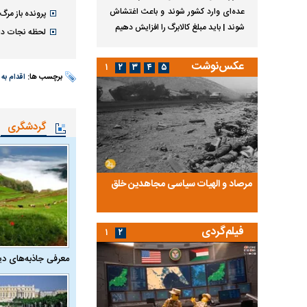
عده‌ای وارد کشور شوند و باعث اغتشاش
پرونده باز مر
شوند | باید مبلغ کالابرگ را افزایش دهیم
لحظه نجات دا
عکس‌نوشت
۱
۲
۳
۴
۵
برچسب ها:
اقدام به
گردشگری
ضا تختی و
مرصاد و الهیات سیاسی مجاهدین خلق
آخرین پرده از حیات سی
روایتی از آخرین مصاحبه‌
فیلم‌گردی
۱
۲
معرفی جاذبه‌های دی