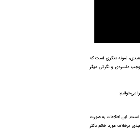
ه سریع‌تر، پنهان‌کارتر و
هواپیمای مرموز E-11A BACN چیست؟
یرانی | پهپاد انتحاری
یدی، نمونه دیگری است که
؟
موجب دلسردی و نگرانی دیگر
می‌خوانیم:
ه است. این اطلاعات به صورت
یدی برخلاف مورد خانم دکتر