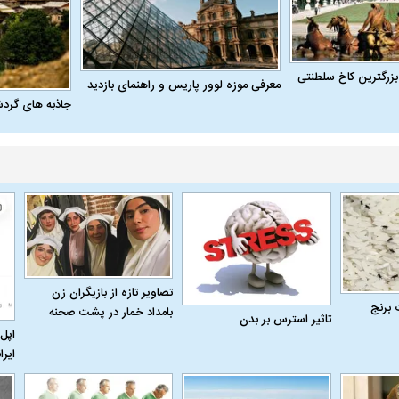
 حجازی درباره
ببینید| انیمیشن لگویی حمله به کویت با
ببینید| نظر متفاو
جنگنده اف-۵
گوگوش خبرساز ش
بزرگترین کاخ سلطنتی
معرفی موزه لوور پاریس و راهنمای بازدید
جاذبه های گرد
علت تنگی نفس و راه های درمان آن
دلیل علاقه برخی اف
تصاویر تازه از بازیگران زن
 برنج
بامداد خمار در پشت صحنه
تاثیر استرس بر بدن
چیست؟
اپل 
ایرا