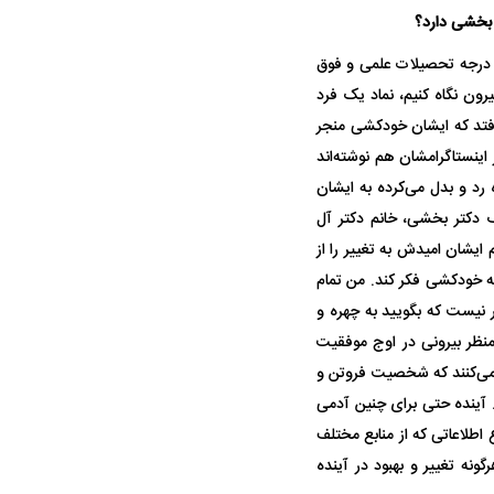
واژگونی مرگبار سمند در اصفهان | ۴ نفر
عکس| ماجرای کشف جسد ناشناس که
 بخشی دارد؟
توسط حیوانات خورده شد
 درجه‌ تحصیلات علمی و فوق
رون نگاه کنیم، نماد یک فرد
فتد که ایشان خودکشی منجر
 اینستاگرامشان هم نوشته‌اند
ه رد و بدل می‌کرده به ایشان
 دکتر بخشی، خانم دکتر آل
ایشان امیدش به تغییر را از
ه خودکشی فکر کند. من تمام
ار سه خرید کلیدی
پیشنهاد ۱۳۲میلیاردی رامین رضاییان به
بازگشت اندو
ر نیست که بگویید به چهره و
استقلال
هافبک گابنی
منظر بیرونی در اوج موفقیت
می‌کنند که شخصیت فروتن و
آینده حتی برای چنین آدمی
 اطلاعاتی که از منابع مختلف
نه تغییر و بهبود در آینده