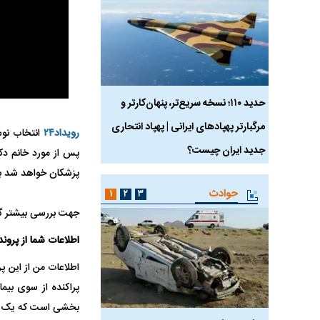
 ماسک
حدید ۱۱۰؛ نسخه سریع‌تر، پنهان‌کارتر و
هواپیمای مرموز E-11A BACN چیست؟
مرگبارتر پهپادهای ایرانی | پهپاد انتحاری
رویداد۲۴
انتخاب نو
جدید ایران چیست؟
پس از مورد خانم دک
پزشکان خواهد شد بل
حوادث
۱
۲
۳
جهت بررسی بیشتر گف
اطلاعات شما از پرو
اطلاعات من از این پ
پراکنده از سوی بیم
بخشی است که یک مور