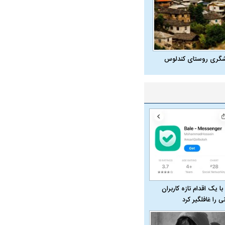
ت سینا حجازی درباره
د
شگری روستای کندلوس
راد به فال و طالع‌بینی
تاثیر استرس بر بدن
با یک اقدام تازه کاربران
نی را غافلگیر کرد