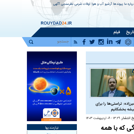
رباره ما
پیوندها
آرشیو
آب و هوا
اوقات شرعی
نظرسنجی
آگهی
اریخ
فیلم
برزاده: تراستی‌ها را برای
شه بخشکانیم
خ انتشار:
۱۳:۲۹ - ۰۹ ارديبهشت ۱۴۰۳
 که با همه
نیازمندیها