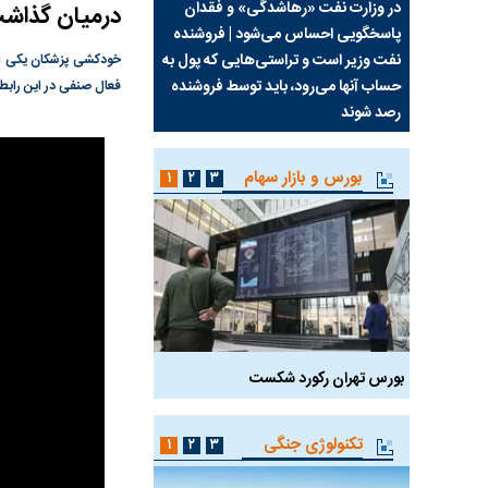
سیما علیه
در وزارت نفت «رهاشدگی» و فقدان
چرا رویای آمریکایی سرن
درمیان گذاش
پاسخگویی احساس می‌شود | فروشنده
نابودی محور مقاومت تع
نفت وزیر است و تراستی‌هایی که پول به
پرد
خودکشی پزشکان یکی از 
حساب آنها می‌رود، باید توسط فروشنده
واشنگتن را زمین زد
فعال صنفی در این رابطه
رصد شوند
بورس و بازار سهام
۱
۲
۳
بورس تهران رکورد شکست
سیگنال مثبت دیپلماسی 
تکنولوژی جنگی
۱
۲
۳