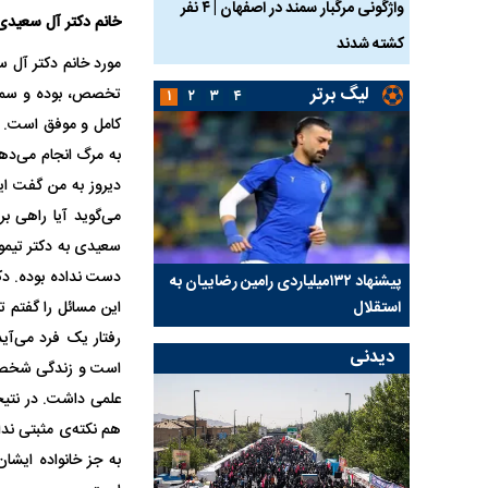
ساله بر اثر برق
واژگونی مرگبار سمند در اصفهان | ۴ نفر
عکس| ماجرای کشف جسد
خانم دکتر آل سعیدی
کشته شدند
توسط حیوانات خورده شد
مورد خانم دکتر آل 
لیگ برتر
تخصص، بوده و سمتی د
۱
۲
۳
۴
کامل و موفق است. ا
به مرگ انجام می‌دهد
دیروز به من گفت ایش
می‌گوید آیا راهی 
سعیدی به دکتر تیمور
دست نداده بوده. دک
کلیدی
پیشنهاد ۱۳۲میلیاردی رامین رضاییان به
بازگشت اندونگ به استق
استقلال
هافبک گابنی در آستانه 
این مسائل را گفتم ت
رفتار یک فرد می‌آی
دیدنی
است و زندگی شخصی 
علمی داشت. در نتی
هم نکته‌ی مثبتی ندار
به جز خانواده ایشا