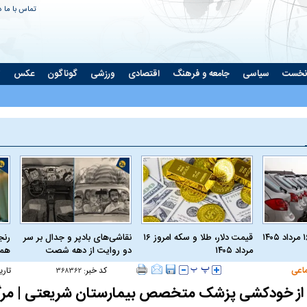
تماس با ما
د
نخست
سیاسی
جامعه و فرهنگ
اقتصادی
ورزشی
گوناگون
عکس
ت
قیمت دلار، طلا و سکه امروز ۱۶
نقاشی‌های بادپر و جدال بر سر
رنج
مرداد ۱۴۰۵
دو روایت از دهه شصت
همی
اعی
کد خبر:
تاری
۳۶۸۳۶۲
 از خودکشی پزشک متخصص بیمارستان شریعتی | مرگی