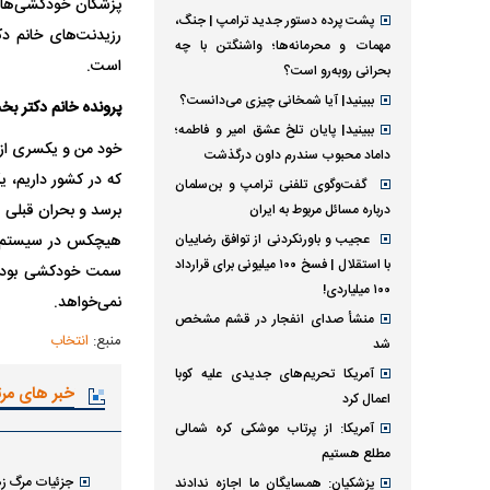
پزشکان خودکشی‌های م
پشت پرده دستور جدید ترامپ | جنگ،
رزیدنت‌های خانم دک
مهمات و محرمانه‌ها؛ واشنگتن با چه
است.
بحرانی روبه‌رو است؟
ببینید| آیا شمخانی چیزی می‌دانست؟
پرونده خانم دکتر ب
ببینید| پایان تلخ عشق امیر و فاطمه؛
خود من و یکسری از 
داماد محبوب سندرم داون درگذشت
که در کشور داریم، 
گفت‌وگوی تلفنی ترامپ و بن‌سلمان
برسد و بحران قبلی ف
درباره مسائل مربوط به ایران
عجیب و باورنکردنی از توافق رضاییان
هیچکس در سیستم اد
با استقلال | فسخ ۱۰۰ میلیونی برای قرارداد
سمت خودکشی بودند،
۱۰۰ میلیاردی!
نمی‌خواهد.
منشأ صدای انفجار در قشم مشخص
منبع:
انتخاب
شد
آمریکا تحریم‌های جدیدی علیه کوبا
خبر های مر
اعمال کرد
آمریکا: از پرتاب موشکی کره شمالی
مطلع هستیم
جزئیات مرگ زه
پزشکیان: همسایگان ما اجازه ندادند