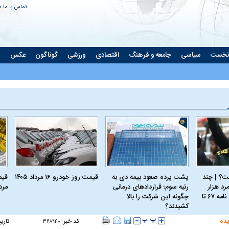
تماس با ما
د
نخست
سیاسی
جامعه و فرهنگ
اقتصادی
ورزشی
گوناگون
عکس
ت
؟ | چند
پشت پرده صعود بیمه دی به
قیمت روز خودرو ۱۶ مرداد ۱۴۰۵
رد هزار
رتبه سوم؛ قراردادهای درمانی
مرداد
نسخه؛ از کربلای۴ و نامه ۶۷ تا
چگونه این شرکت را بالا
کشیدند؟
یده
کد خبر:
تاری
۳۶۸۹۴۰