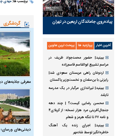
برچسب ها:
مهدی چم
پیاده‌روی جاماندگان اربعین در تهران
گردشگری
آخرین اخبار
پربازدید ها
پربحث ترین عناوین
ببینید| حضور محمدجواد ظریف در
مراسم تشییع ابوالقاسم قاسم‌زاده
اردوغان راهی عربستان سعودی شد|
رایزنی با بن‌سلمان و نخست‌وزیر پاکستان
معرفی جاذبه‌های دی
ببینید| تیراندازی مرگبار در یک مدرسه
تایلند
محسن رضایی کیست؟ | چند دهه
جنجال‌آفرینی مرد هزار نسخه؛ از کربلای۴
و نامه ۶۷ تا تنگه هرمز و شعام
ببینید| اجرای زنده یک آهنگ
دیدنی‌های ورسای؛ 
خاطره‌انگیز توسط شادمهر