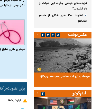
قراردادهای درمانی چگونه این شرکت را
اکبر عبدی از دنیا می‌
بالا کشیدند؟
شکایت ۳۰۰ هزار شکلی از همسر
نتانیاهو
عکس‌نوشت
۱
۲
۳
۴
۵
بیماری‌ های شایع ز
ضا تختی و
مرصاد و الهیات سیاسی مجاهدین خلق
آخرین پرده از حیات سی
روایتی از آخرین مصاحبه‌
فیلم‌گردی
۱
۲
گزارش خطا