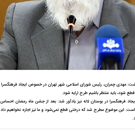
فضاپیمای «استارشیپ» ایلان ماسک
حدید ۱۱۰؛ نسخ
چیست؟
مرگبارتر پهپادهای ا
جدید ایران چیست
شت: مهدی چمران، رئیس شورای اسلامی شهر تهران در خصوص ایجاد فرهنگسرا در 
طع شود، باید منتظر باشیم طرح ارایه شود.
اد فرهنگسرا در بوستان لاله نیز یادآور شد: بعد از جشن ماه رمضان احساس 
 است. این موضوع مطرح شد که درختی قطع نمی‌شود و ما نیز اجازه نخواهیم داد 
.