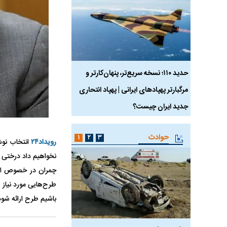
 ماسک
حدید ۱۱۰؛ نسخه سریع‌تر، پنهان‌کارتر و
هواپیمای مرموز E-11A BACN چیست؟
مرگبارتر پهپادهای ایرانی | پهپاد انتحاری
جدید ایران چیست؟
حوادث
۱
۲
۳
رویداد۲۴
انتخاب نو
نخواهیم داد درختی ق
چمران در خصوص ایج
طرح‌هایی مورد نیاز
باشیم طرح ارائه شود