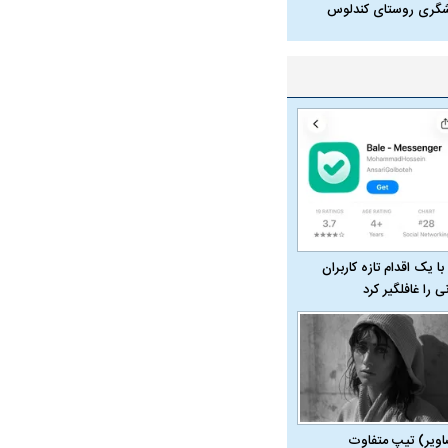
شگری روستای کندلوس
با یک اقدام تازه کاربران
نی را غافلگیر کرد
اویر) تیپ متفاوت