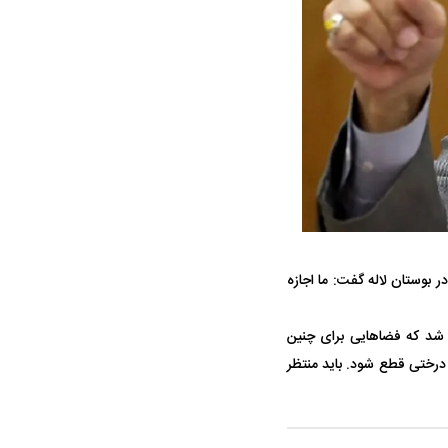
ه سریع‌تر، پنهان‌کارتر و
هواپیمای مرموز E-11A BACN چیست؟
یرانی | پهپاد انتحاری
؟
بوستان لاله گفت: ما اجازه
شد که فضا‌هایی برای چنین
درختی قطع شود. باید منتظر