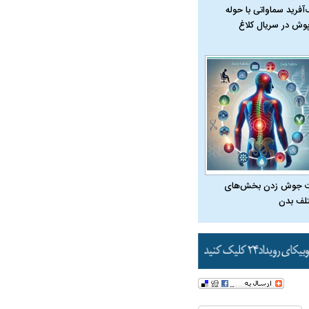
‌آفرید سماواتی با حوله
پوش در سریال کلاغ
 جوش زدن بخش‌های
لف بدن
در دوران قاجار چگونه
مردی که سر خم نکرد؟ | غلامرضا تختی و
مرصاد و ال
حکومت پهلوی