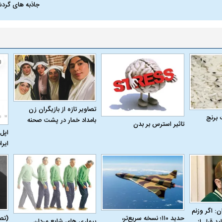
جاذبه های گرد
تصاویر تازه از بازیگران زن
 برنج
بامداد خمار در پشت صحنه
تاثیر استرس بر بدن
اپل 
ایرا
ن: اگر وزنم
حدید ۱۱۰؛ نسخه سریع‌تر،
(تص
بیماری‌ های شایع مردان
ید قبل از