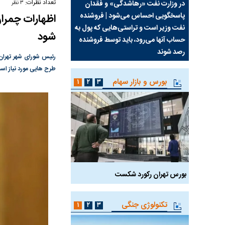
تعداد نظرات:
سیما علیه
در وزارت نفت «رهاشدگی» و فقدان
چرا رویای آمریکایی سرن
۳ نظر
پاسخگویی احساس می‌شود | فروشنده
نابودی محور مقاومت تع
اظهارات چمران
نفت وزیر است و تراستی‌هایی که پول به
پرد
شود
حساب آنها می‌رود، باید توسط فروشنده
واشنگتن را زمین زد
رصد شوند
رئیس شورای شهر تهران
طرح هایی مورد نیاز اس
بورس و بازار سهام
۱
۲
۳
بورس تهران رکورد شکست
سیگنال مثبت دیپلماسی 
تکنولوژی جنگی
۱
۲
۳