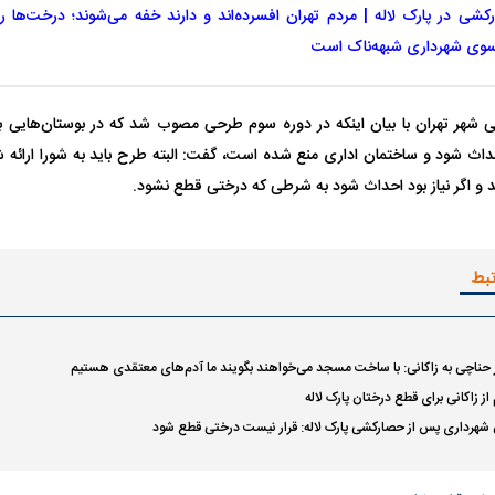
 ناشناس که
مرگ دلخراش دختر ۱۸ ساله بر اثر برق
کشی در پارک لاله | مردم تهران افسرده‌اند و دارند خفه می‌شوند؛ درخت‌ها ر
گرفتگی
کشته شدند
 شهر تهران با بیان اینکه در دوره سوم طرحی مصوب شد که در بوستان‌هایی 
داث شود و ساختمان اداری منع شده است، گفت: البته طرح باید به شورا ارائه 
د و اگر نیاز بود احداث شود به شرطی که درختی قطع نشود.
تبط
لال منتفی شد؛
ابهام بزرگ درباره قرارداد یاسر آسانی؛
پرسپولیس در انتظ
انتخاب تیم جدید
اولین چالش حقوقی استقلال
پیش از شروع لیگ
ز حناچی به زاکانی: با ساخت مسجد می‌خواهند بگویند ما آدم‌های معتقدی هستیم
ز زاکانی برای قطع درختان پارک لاله
شهرداری پس از حصارکشی پارک لاله: قرار نیست درختی قطع شود