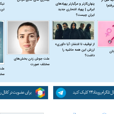
پنهان‌کارتر و مرگبارتر پهپادهای
نیک
رفتم!
ایرانی | پهپاد انتحاری جدید
تن‌
ایران چیست؟
از توقیف تا انتشار؛ آیا «کوری»
ارزش این همه حاشیه را
نان
داشت؟
علت جوش زدن بخش‌های
مختلف صورت
علت
مخت
اسی یک سلسله |
ریشه‌های عزاداری ماه محرم در فرهنگ
عزاداری ماه محرم 
ی شاه در ایران
و تاریخ ایران
انجام می‌شد؟