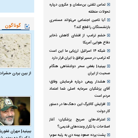
تماس تلفنی بن‌سلمان و مکرون درباره
تحولات منطقه
آیا تامین اجتماعی می‌تواند مستمری
گوناگون
بازنشستگان را قطع کند؟
خشم ترامپ از افشای کاهش ذخایر
دفاع هوایی آمریکا
شبکه ۱۴ اسرائیل: ارزیابی ما این است
که ترامپ در مسیر توافق با ایران قرار دارد
ببینید| بغض سحر دولتشاهی هنگام
از بین بردن حشرات
صحبت از ایران
هشدار ربیعی درباره فرسایش وفاق؛
آقای پزشکیان سرمایه اصلی شما اعتماد
مردم است
افزایش کالابرگ این دهک‌ها در دستور
کار دولت
اعتراف‌های صریح پزشکیان؛ آغاز
اصلاحات یا تکرار وعده‌های قدیمی؟
ببینید| مهران غفوریا
پشت پرده صعود بیمه دی به رتبه سوم؛
را کم نکرده بودم، شا