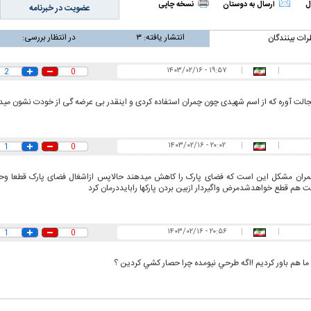
ل
ارسال به دوستان
نسخه چاپی
عضویت در خبرنامه
انتشار یافته:
۳
در انتظار بررسی:
رات بینندگان
۱۹:۵۷ - ۱۴۰۳/۰۲/۱۶
|
|
2
0
 حجازی درباره
ببینید| انیمیشن لگویی حمله به کویت با
ببینید| نظر متفاو
جنگنده اف-۵
گوگوش خبرساز ش
لت آوره که از اسم شهیدی چون چمران استفاده کردی و اینقدر بی عرضه گی از خودت نشون می
۲۰:۰۲ - ۱۴۰۳/۰۲/۱۶
|
|
1
0
ران مشکل این است که فضای پارک را کاهش میدهند حالاپس ازاشغال فضای پارک قطعا وح
ت هم قطع خواهدشدمرض واگیردار ازبین بردن پارکها رابایددرمان کرد
۲۰:۵۶ - ۱۴۰۳/۰۲/۱۶
|
|
1
0
علت تنگی نفس و راه های درمان آن
دلیل علاقه برخی اف
ما هم باور كرديم !اگه طرحي نيومده چرا حصار كشي كردين ؟
چیست؟