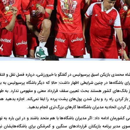
 ناشناس که
مرگ دلخراش دختر ۱۸ ساله بر اثر برق
گرفتگی
کشته شدند
ه محمدی بازیکن اسبق پرسپولیس در گفتگو با خبرورزشی، درباره فصل نقل و انتق
لال منتفی شد؛
ابهام بزرگ درباره قرارداد یاسر آسانی؛
پرسپولیس در انتظ
رای باشگاه‌ها در چنین شرایطی اظهار داشت: حالا که دیگر باشگاه پرسپولیس 
انتخاب تیم جدید
اولین چالش حقوقی استقلال
پیش از شروع لیگ
ز بانک‌های کشور هستند بحث تعیین سقف قرارداد معنی و مفهومی ندارد. به طور ک
از کردن راه رد و بدل شدن پول‌های پشت پرده را ایفا نمی‌کند. اجازه بدهید هم
عال کردن اتحادیه مدیران باشگاه‌ها کار‌های بزرگ‌تری انجام بدهید.
 کشورمان ادامه داد: اگر مدیران باشگاه‌ها با هم متحد باشند و در این باره به ت
 سوی مدیر برنامه بازیکنان قرارداد‌های سنگین و کمرشکن برای باشگاه‌هایشان 