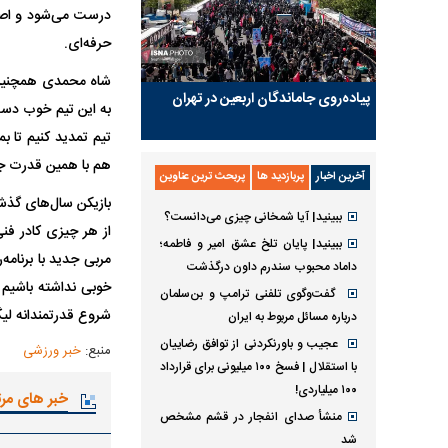
درست می‌شود و اصلا
حرفه‌ای.
شاه محمدی همچنین در
پیاده‌روی جاماندگان اربعین در تهران
به این تیم خوب دست 
تیم تمدید کنیم تا بم
هم با همین قدرت جلو
آخرین اخبار
پربازدید ها
پربحث ترین عناوین
بازیکن سال‌های گذشت
ببینید| آیا شمخانی چیزی می‌دانست؟
از هر چیزی کادر فنی
ببینید| پایان تلخ عشق امیر و فاطمه؛
مربی جدید با برنام
داماد محبوب سندرم داون درگذشت
خوبی نداشته باشیم 
گفت‌وگوی تلفنی ترامپ و بن‌سلمان
شروع قدرتمندانه لیگ
درباره مسائل مربوط به ایران
عجیب و باورنکردنی از توافق رضاییان
منبع:
خبر ورزشی
با استقلال | فسخ ۱۰۰ میلیونی برای قرارداد
۱۰۰ میلیاردی!
خبر های مر
منشأ صدای انفجار در قشم مشخص
شد