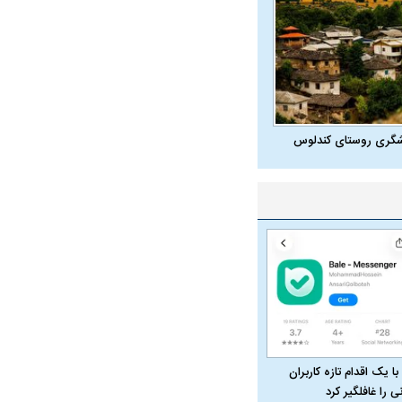
شگری روستای کندلوس
در دوران قاجار چگونه
مردی که سر خم نکرد؟ | غلامرضا تختی و
مرصاد و ال
حکومت پهلوی
با یک اقدام تازه کاربران
نی را غافلگیر کرد