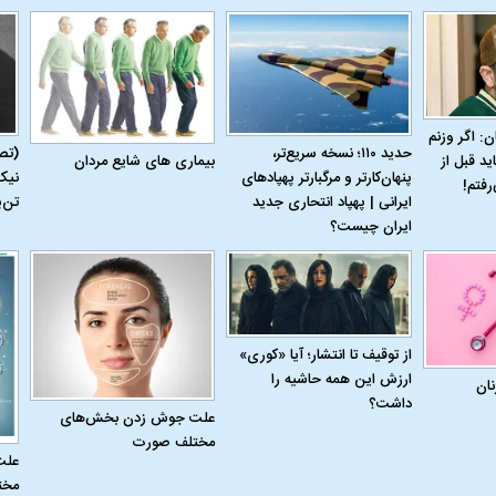
ن: اگر وزنم
حدید ۱۱۰؛ نسخه سریع‌تر،
(تص
بیماری‌ های شایع مردان
ید قبل از
 حجازی درباره
ببینید| انیمیشن لگویی حمله به کویت با
ببینید| نظر متفاو
پنهان‌کارتر و مرگبارتر پهپادهای
نیک
رفتم!
جنگنده اف-۵
گوگوش خبرساز ش
ایرانی | پهپاد انتحاری جدید
تن‌
ایران چیست؟
از توقیف تا انتشار؛ آیا «کوری»
ارزش این همه حاشیه را
نان
داشت؟
علت جوش زدن بخش‌های
مختلف صورت
علت
علت تنگی نفس و راه های درمان آن
دلیل علاقه برخی اف
مخت