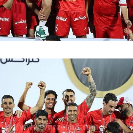
فضاپیمای «استارشیپ» ایلان ماسک
حدید ۱۱۰؛ نسخ
چیست؟
مرگبارتر پهپادهای ا
جدید ایران چیست