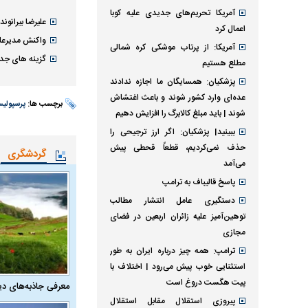
آمریکا تحریم‌های جدیدی علیه کوبا
علیرضا بیرانون
اعمال کرد
واکنش مدیرعامل
آمریکا: از پرتاب موشکی کره شمالی
گزینه های جدی
مطلع هستیم
پزشکیان: همسایگان ما اجازه ندادند
عده‌ای وارد کشور شوند و باعث اغتشاش
برچسب ها:
پرسپولی
شوند | باید مبلغ کالابرگ را افزایش دهیم
ببینید| پزشکیان: اگر ارز ترجیحی را
حذف نمی‌کردیم، قطعاً قحطی پیش
گردشگری
می‌آمد
پاسخ قالیباف به ترامپ
دستگیری عامل انتشار مطالب
توهین‌آمیز علیه زائران اربعین در فضای
مجازی
ترامپ: همه چیز درباره ایران به طور
استثنایی خوب پیش می‌رود | اختلاف با
پیت هگست دروغ است
معرفی جاذبه‌های دی
پیروزی استقلال مقابل استقلال