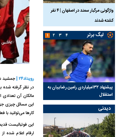
ساله بر اثر برق
واژگونی مرگبار سمند در اصفهان | ۴ نفر
عکس| ماجرای کشف جسد
کشته شدند
توسط حیوانات خورده شد
لیگ برتر
۱
۲
۳
۴
رویداد۲۴ |
جمشید شا
کلیدی
پیشنهاد ۱۳۲میلیاردی رامین رضاییان به
بازگشت اندونگ به استق
در نظر گرفته شده ب
استقلال
هافبک گابنی در آستانه 
مالکان آن تعدادی ا
این مسائل چیزی جز ب
دیدنی
کار‌ها می‌توانید با ف
این فوتبالیست قدیمی
ارقام اعلام شده از