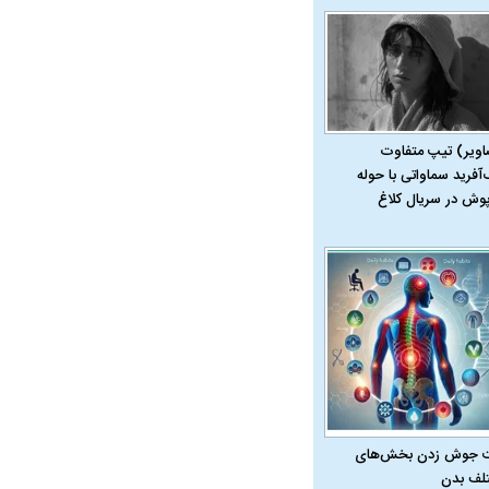
اویر) تیپ متفاوت
ت سینا حجازی درباره
‌آفرید سماواتی با حوله
د
پوش در سریال کلاغ
 جوش زدن بخش‌های
راد به فال و طالع‌بینی
تاثیر استرس بر بدن
لف بدن