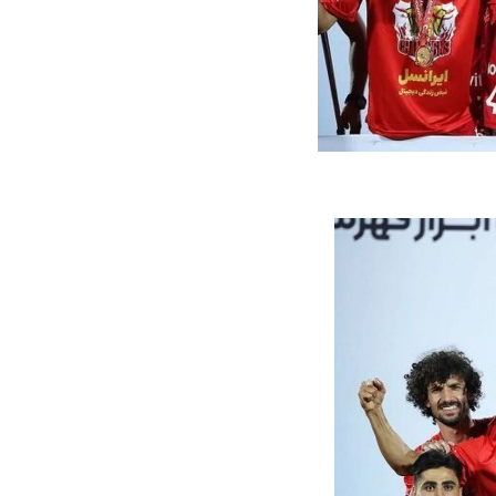
ه سریع‌تر، پنهان‌کارتر و
هواپیمای مرموز E-11A BACN چیست؟
یرانی | پهپاد انتحاری
؟