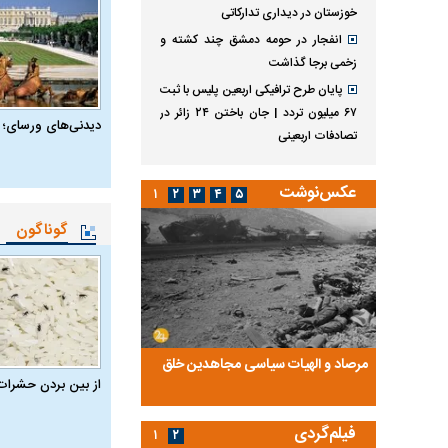
خوزستان در دیداری تدارکاتی
انفجار در حومه دمشق چند کشته و
زخمی برجا گذاشت
پایان طرح ترافیکی اربعین پلیس با ثبت
۶۷ میلیون تردد | جان باختن ۲۴ زائر در
دیدنی‌های ورسای؛ 
تصادفات اربعینی
عکس‌نوشت
۱
۲
۳
۴
۵
گوناگون
ضا تختی و
مرصاد و الهیات سیاسی مجاهدین خلق
آخرین پرده از حیات سی
از بین بردن حشرات
روایتی از آخرین مصاحبه‌
فیلم‌گردی
۱
۲