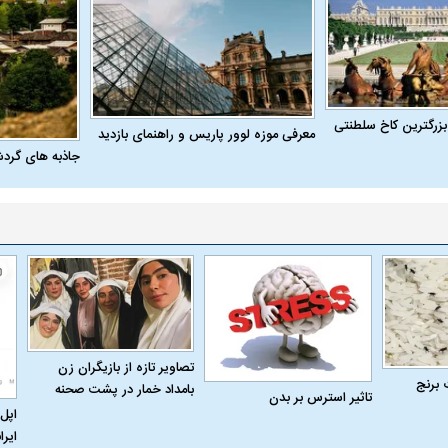
بزرگترین کاخ سلطنتی
معرفی موزه لوور پاریس و راهنمای بازدید
جاذبه های گرد
اسی یک سلسله |
ریشه‌های عزاداری ماه محرم در فرهنگ
عزاداری ماه محرم 
تصاویر تازه از بازیگران زن
 برنج
ی شاه در ایران
و تاریخ ایران
انجام می‌شد؟
بامداد خمار در پشت صحنه
تاثیر استرس بر بدن
اپل 
ایرا