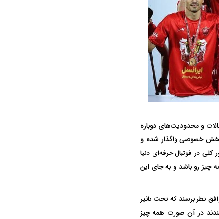
واژگونی مرگبار سمند در اصفهان | ۴ نفر
عکس| ماجرای کشف جسد ناشناس که
توسط حیوانات خورده شد
الات و محدودیت‌های دوباره
ار سه خرید کلیدی
به بخش خصوصی واگذار شده و
پیشنهاد ۱۳۲میلیاردی رامین رضاییان به
بازگشت اندو
استقلال
هافبک گابنی
لی در فوتبال حرفه‌ای دنیا
ه چیز رو باشد و به جای این
وافق نظر برسند که تحت تاثیر
نبندند در آن صورت همه چیز