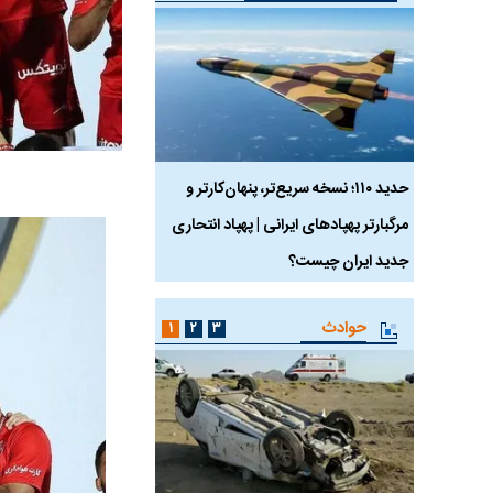
 ماسک
حدید ۱۱۰؛ نسخه سریع‌تر، پنهان‌کارتر و
هواپیمای مرموز E-11A BACN چیست؟
مرگبارتر پهپادهای ایرانی | پهپاد انتحاری
جدید ایران چیست؟
حوادث
۱
۲
۳