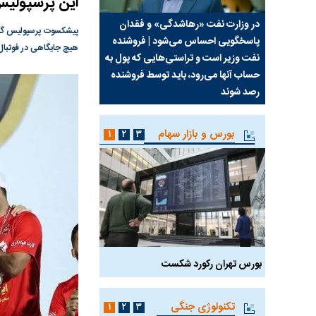
این پرسپولیس 
سیما علیه
در وزارت نفت «رهاشدگی» و فقدان
چرا رویای آمریکایی سرن
پیشکسوت پرسپولیس گفت:
پاسخگویی احساس می‌شود | فروشنده
نابودی محور مقاومت تع
هیچ جایگاهی در فوتبال ا
نفت وزیر است و تراستی‌هایی که پول به
پرد
حساب آنها می‌رود، باید توسط فروشنده
واشنگتن را زمین زد
رصد شوند
بورس و بازار سهام
۱
۲
۳
بورس تهران رکورد شکست
سیگنال مثبت دیپلماسی 
تکنولوژی جنگی
۱
۲
۳