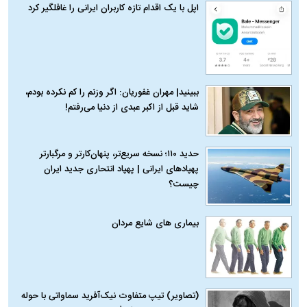
اپل با یک اقدام تازه کاربران ایرانی را غافلگیر کرد
ببینید| مهران غفوریان: اگر وزنم را کم نکرده بودم،
شاید قبل از اکبر عبدی از دنیا می‌رفتم!
حدید ۱۱۰؛ نسخه سریع‌تر، پنهان‌کارتر و مرگبارتر
پهپادهای ایرانی | پهپاد انتحاری جدید ایران
چیست؟
بیماری‌ های شایع مردان
(تصاویر) تیپ متفاوت نیک‌آفرید سماواتی با حوله