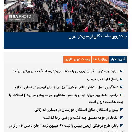
پیاده‌روی جاماندگان اربعین در تهران
آخرین اخبار
پربازدید ها
پربحث ترین عناوین
ببینید| پزشکیان: اگر ارز ترجیحی را حذف نمی‌کردیم، قطعاً قحطی پیش می‌آمد
پاسخ قالیباف به ترامپ
دستگیری عامل انتشار مطالب توهین‌آمیز علیه زائران اربعین در فضای مجازی
ترامپ: همه چیز درباره ایران به طور استثنایی خوب پیش می‌رود | اختلاف با
پیت هگست دروغ است
پیروزی استقلال مقابل استقلال خوزستان در دیداری تدارکاتی
انفجار در حومه دمشق چند کشته و زخمی برجا گذاشت
پایان طرح ترافیکی اربعین پلیس با ثبت ۶۷ میلیون تردد | جان باختن ۲۴ زائر در