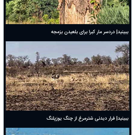
ببینید| دردسر مار کبرا برای بلعیدن بزمجه
ببینید| فرار دیدنی شترمرغ از چنگ یوزپلنگ