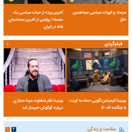
مرصاد و الهیات سیاسی مجاهدین
آخرین پرده از حیات سیاسی یک
خلق
سلسله | روایتی از آخرین مصاحبه‌ی
شاه در ایران
فیلم‌گردی
۱
ببینید| انیمیشن لگویی حمله به کویت
ببینید| نظر متفاوت سینا حجازی
با جنگنده اف-۵
درباره گوگوش خبرساز شد
سلامت و زندگی
۱
۲