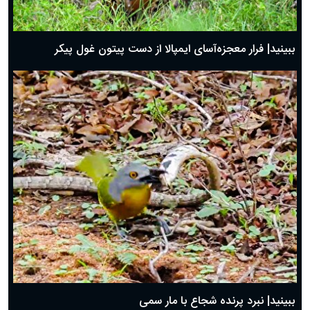
ببینید| فرار معجزه‌آسای ایمپالا از دست پیتون غول پیکر
ببینید| نبرد پرنده شجاع با مار سمی