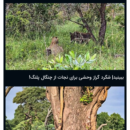
ببینید| شگرد گراز وحشی برای نجات از چنگال پلنگ!