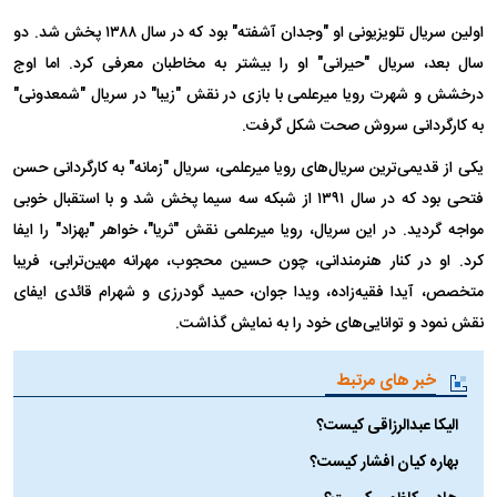
اولین سریال تلویزیونی او "وجدان آشفته" بود که در سال ۱۳۸۸ پخش شد. دو
سال بعد، سریال "حیرانی" او را بیشتر به مخاطبان معرفی کرد. اما اوج
درخشش و شهرت رویا میرعلمی با بازی در نقش "زیبا" در سریال "شمعدونی"
به کارگردانی سروش صحت شکل گرفت.
یکی از قدیمی‌ترین سریال‌های رویا میرعلمی، سریال "زمانه" به کارگردانی حسن
فتحی بود که در سال ۱۳۹۱ از شبکه سه سیما پخش شد و با استقبال خوبی
مواجه گردید. در این سریال، رویا میرعلمی نقش "ثریا"، خواهر "بهزاد" را ایفا
کرد. او در کنار هنرمندانی، چون حسین محجوب، مهرانه مهین‌ترابی، فریبا
متخصص، آیدا فقیه‌زاده، ویدا جوان، حمید گودرزی و شهرام قائدی ایفای
نقش نمود و توانایی‌های خود را به نمایش گذاشت.
خبر های مرتبط
الیکا عبدالرزاقی کیست؟
بهاره کیان افشار کیست؟