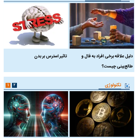
دلیل علاقه برخی افراد به فال و
تاثیر استرس بر بدن
ع
طالع‌بینی چیست؟
آ
تکنولوژی
۱
۲