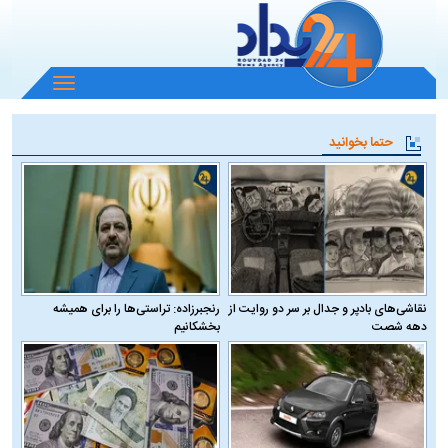
باز
و
بسته
حتما بخوانید
کردن
منو
نقاشی‌های بادپر و جدال بر سر دو روایت از
رنجبرزاده: تراستی‌ها را برای همیشه
دهه شصت
بخشکانیم