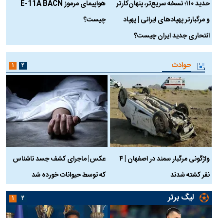
حدید ۱۱۰؛ نسخه سریع‌تر، پنهان‌کارتر
هواپیمای مرموز E-11A BACN
ف
و مرگبارتر پهپادهای ایرانی | پهپاد
چیست؟
م
انتحاری جدید ایران چیست؟
حوادث
۱
۲
واژگونی مرگبار سمند در اصفهان | ۴
عکس| ماجرای کشف جسد ناشناس
نفر کشته شدند
که توسط حیوانات خورده شد
گ
لیگ برتر
۱
۲