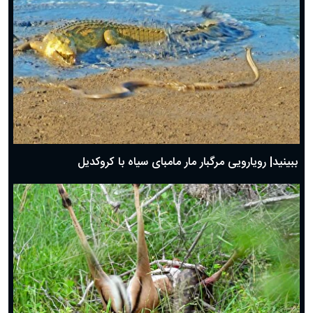
ببینید| رویارویی مرگبار مار مامبای سیاه با کروکدیل