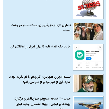
تصاویر تازه از بازیگران زن بامداد خمار در پشت
صحنه
اپل با یک اقدام تازه کاربران ایرانی را غافلگیر کرد
ببینید| مهران غفوریان: اگر وزنم را کم نکرده بودم،
شاید قبل از اکبر عبدی از دنیا می‌رفتم!
حدید ۱۱۰؛ نسخه سریع‌تر، پنهان‌کارتر و مرگبارتر
پهپادهای ایرانی | پهپاد انتحاری جدید ایران