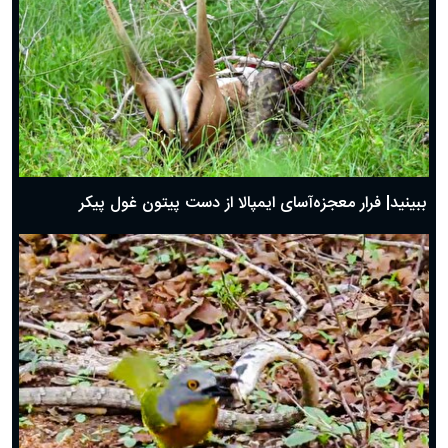
ببینید| فرار معجزه‌آسای ایمپالا از دست پیتون غول پیکر