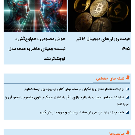
قیمت روز ارز‌های دیجیتال ۱۶ تیر
هوش مصنوعی «هم‌نوع‌کُش»
چ
۱۴۰۵
نیست؛ جمینای حاضر به حذف مدل
ک
کوچک‌تر نشد
#
شبکه های اجتماعی
توئیت معنادار معاون پزشکیان: با تمام توان کنار رئیس‌جمهور ایستاده‌ایم
نماینده مجلس خطاب به باقر خرازی: اگر به شلاق محکوم شوی حاضرم با وضو آن را
اجرا کنم!
همه چیز درباره عروسی کریستینو رونالدو و جورجیا رودریگس
#
مناسبت‌ها