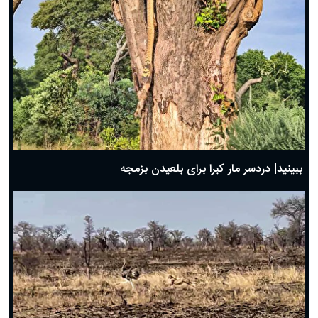
ببینید| دردسر مار کبرا برای بلعیدن بزمجه