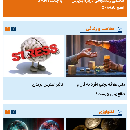
هاشمی رفسنجانی درباره پذیرش
با جنگنده اف-۵
قطع نامه۵۹۸
سلامت و زندگی
۱
۲
دلیل علاقه برخی افراد به فال و
تاثیر استرس بر بدن
ع
طالع‌بینی چیست؟
آ
تکنولوژی
۱
۲