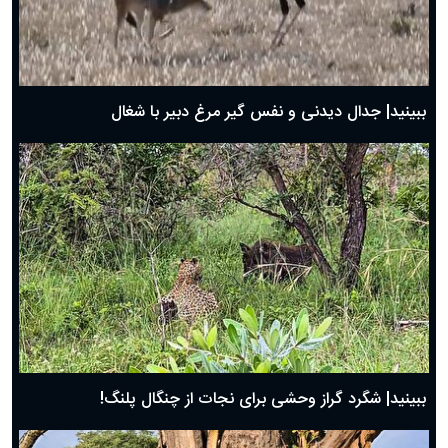
دعای روز اول ماه مبارک رمضان، ۳۰ بهمن ۱۴۰۴
حضرت زینب(س) چگونه از دنیا رفت؟
بهترین پیامک تبریک روز پدر ۱۴۰۴؛ جملات زیبا و صمیمانه
روز پدر ۱۴۰۴ چه روزی است؟
ببینید| جدال دیدنی و نفس گیر مرغ دبیر با شغال
ببینید| شگرد گراز وحشی برای نجات از چنگال پلنگ!