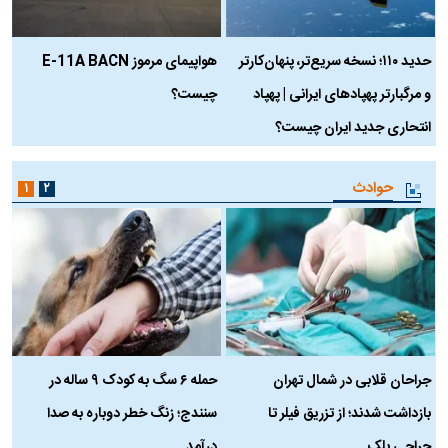
حدید ۱۱۰؛ نسخه سریع‌تر، پنهان‌کارتر
هواپیمای مرموز E-11A BACN
ف
و مرگبارتر پهپادهای ایرانی | پهپاد
چیست؟
م
انتحاری جدید ایران چیست؟
حوادث
۱
۲
جراحان قلابی در شمال تهران
حمله ۶ سگ به کودک ۹ ساله در
بازداشت شدند؛ از تزریق فیلر تا
سنندج؛ زنگ خطر دوباره به صدا
ن
جراحی پلک
درآمد