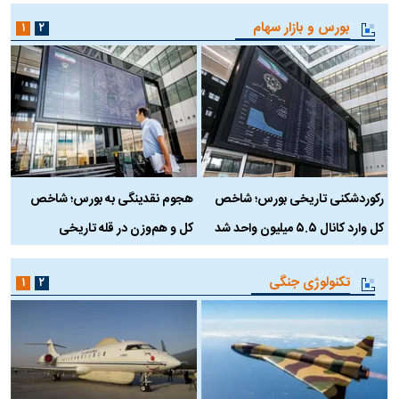
بورس و بازار سهام
۱
۲
رکوردشکنی تاریخی بورس؛ شاخص
هجوم نقدینگی به بورس؛ شاخص
ب
کل وارد کانال ۵.۵ میلیون واحد شد
کل و هم‌وزن در قله تاریخی
تکنولوژی جنگی
۱
۲