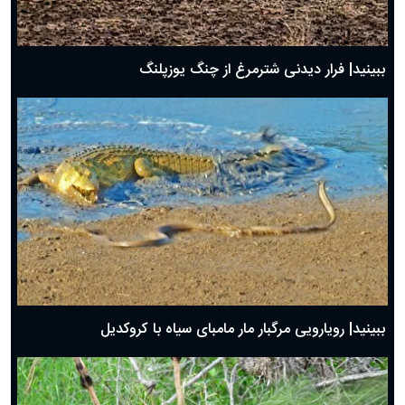
ببینید| فرار دیدنی شترمرغ از چنگ یوزپلنگ
ببینید| رویارویی مرگبار مار مامبای سیاه با کروکدیل