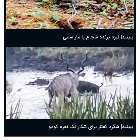
ببینید| نبرد پرنده شجاع با مار سمی
ببینید| شگرد کفتار برای شکار تک نفره کودو