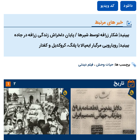
Play
دانلود
کد ویدیو
Video
خبر های مرتبط
ببینید| شکار زرافه توسط شیر‌ها / پایان دلخراش زندگی زرافه در جاده
ببینید| رویارویی مرگبار ایمپالا با پلنگ، کروکدیل و کفتار
برچسب ها:
حیات وحش
،
فیلم دیدنی
تاریخ
۱
۲