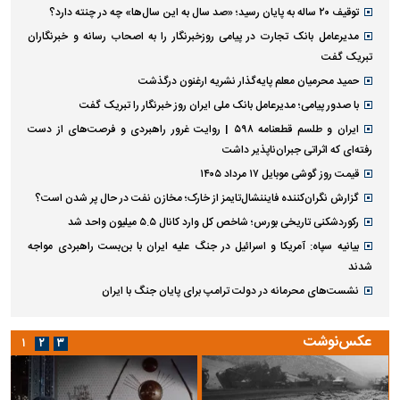
توقیف ۲۰ ساله به پایان رسید؛ «صد سال به این سال‌ها» چه در چنته دارد؟
مدیرعامل بانک تجارت در پیامی روزخبرنگار را به اصحاب رسانه و خبرنگاران
تبریک گفت
حمید محرمیان معلم پایه‌گذار نشریه ارغنون درگذشت
با صدور پیامی؛ مدیرعامل بانک ملی ایران روز خبرنگار را تبریک گفت
ایران و طلسم قطعنامه ۵۹۸ | روایت غرور راهبردی و فرصت‌های از دست
رفته‌ای که اثراتی جبران‌ناپذیر داشت
قیمت روز گوشی موبایل ۱۷ مرداد ۱۴۰۵
گزارش نگران‌کننده فایننشال‌تایمز از خارک؛ مخازن نفت در حال پر شدن است؟
رکوردشکنی تاریخی بورس؛ شاخص کل وارد کانال ۵.۵ میلیون واحد شد
بیانیه سپاه: آمریکا و اسرائیل در جنگ علیه ایران با بن‌بست راهبردی مواجه
شدند
نشست‌های محرمانه در دولت ترامپ برای پایان جنگ با ایران
عکس‌نوشت
۱
۲
۳