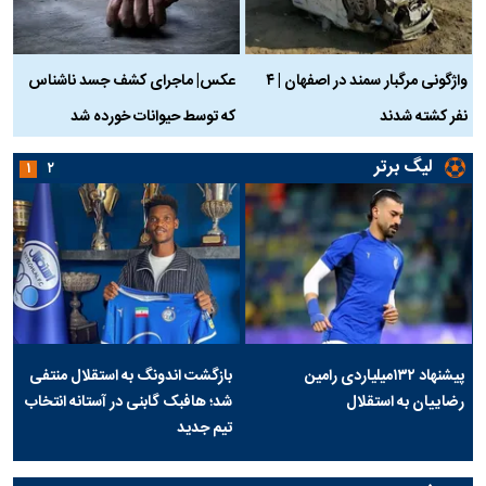
واژگونی مرگبار سمند در اصفهان | ۴
عکس| ماجرای کشف جسد ناشناس
نفر کشته شدند
که توسط حیوانات خورده شد
گ
لیگ برتر
۱
۲
پیشنهاد ۱۳۲میلیاردی رامین
بازگشت اندونگ به استقلال منتفی
رضاییان به استقلال
شد؛ هافبک گابنی در آستانه انتخاب
تیم جدید