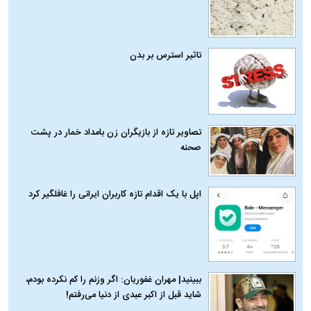
تاثیر استرس بر بدن
تصاویر تازه از بازیگران زن بامداد خمار در پشت
صحنه
اپل با یک اقدام تازه کاربران ایرانی را غافلگیر کرد
ببینید| مهران غفوریان: اگر وزنم را کم نکرده بودم،
شاید قبل از اکبر عبدی از دنیا می‌رفتم!