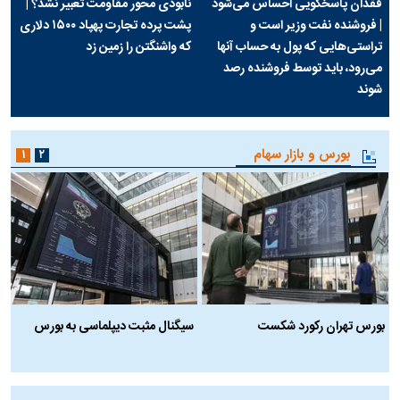
فقدان پاسخگویی احساس می‌شود
نابودی محور مقاومت تعبیر نشد؟ |
| فروشنده نفت وزیر است و
پشت پرده تجارت پهپاد‌ ۱۵۰۰ دلاری
تراستی‌هایی که پول به حساب آنها
که واشنگتن را زمین زد
می‌رود، باید توسط فروشنده رصد
شوند
بورس و بازار سهام
۱
۲
بورس تهران رکورد شکست
سیگنال مثبت دیپلماسی به بورس
ب