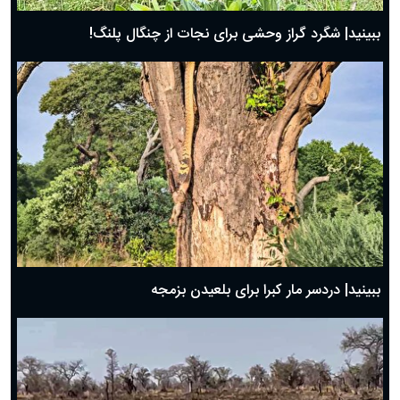
ببینید| شگرد گراز وحشی برای نجات از چنگال پلنگ!
ببینید| دردسر مار کبرا برای بلعیدن بزمجه