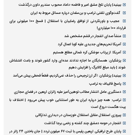
ببینید| پایان تلخ عشق امیر و فاطمه؛ داماد محبوب سندرم داون درگذشت
گفت‌وگوی تلفنی ترامپ و بن‌سلمان درباره مسائل مربوط به ایران
عجیب و باورنکردنی از توافق رضاییان با استقلال | فسخ ۱۰۰ میلیونی برای
قرارداد ۱۰۰ میلیاردی!
منشأ صدای انفجار در قشم مشخص شد
آمریکا تحریم‌های جدیدی علیه کوبا اعمال کرد
آمریکا: از پرتاب موشکی کره شمالی مطلع هستیم
پزشکیان: همسایگان ما اجازه ندادند عده‌ای وارد کشور شوند و باعث اغتشاش
شوند | باید مبلغ کالابرگ را افزایش دهیم
ببینید| پزشکیان: اگر ارز ترجیحی را حذف نمی‌کردیم، قطعاً قحطی پیش می‌آمد
پاسخ قالیباف به ترامپ
دستگیری عامل انتشار مطالب توهین‌آمیز علیه زائران اربعین در فضای مجازی
ترامپ: همه چیز درباره ایران به طور استثنایی خوب پیش می‌رود | اختلاف با
پیت هگست دروغ است
پیروزی استقلال مقابل استقلال خوزستان در دیداری تدارکاتی
انفجار در حومه دمشق چند کشته و زخمی برجا گذاشت
پایان طرح ترافیکی اربعین پلیس با ثبت ۶۷ میلیون تردد | جان باختن ۲۴ زائر در