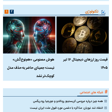
تکنولوژی
۱
۲
قیمت روز ارز‌های دیجیتال ۱۶ تیر
هوش مصنوعی «هم‌نوع‌کُش»
چ
۱۴۰۵
نیست؛ جمینای حاضر به حذف مدل
ک
کوچک‌تر نشد
#
شبکه های اجتماعی
همه چیز درباره عروسی کریستینو رونالدو و جورجیا رودریگس
انتقاد تند نبویان: مذاکره با دشمن مورد قبول ملت ایران نیست