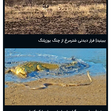
ببینید| فرار دیدنی شترمرغ از چنگ یوزپلنگ