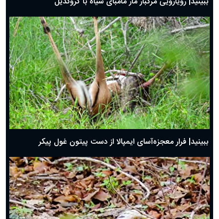
ببینید| رویارویی مرگبار مار مامبای سیاه با کروکدیل
ببینید| فرار معجزه‌آسای ایمپالا از دست پیتون غول پیکر