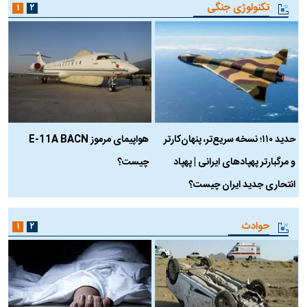
تکنولوژی جنگی
۱
۲
حدید ۱۱۰؛ نسخه سریع‌تر، پنهان‌کارتر
هواپیمای مرموز E-11A BACN
ف
و مرگبارتر پهپادهای ایرانی | پهپاد
چیست؟
م
انتحاری جدید ایران چیست؟
حوادث
۱
۲