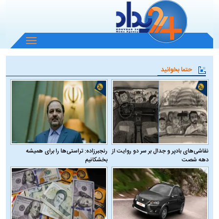
باز
و
بسته
حتما بخوانید
کردن
منو
نقاشی‌های بادپر و جدال بر سر دو روایت از
رنجبرزاده: تراستی‌ها را برای همیشه
دهه شصت
بخشکانیم