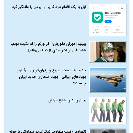
اپل با یک اقدام تازه کاربران ایرانی را غافلگیر کرد
ببینید| مهران غفوریان: اگر وزنم را کم نکرده بودم،
شاید قبل از اکبر عبدی از دنیا می‌رفتم!
حدید ۱۱۰؛ نسخه سریع‌تر، پنهان‌کارتر و مرگبارتر
پهپادهای ایرانی | پهپاد انتحاری جدید ایران
چیست؟
بیماری‌ های شایع مردان
(تصاویر) تیپ متفاوت نیک‌آفرید سماواتی با حوله