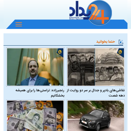
باز
و
بسته
حتما بخوانید
کردن
منو
نقاشی‌های بادپر و جدال بر سر دو روایت از
رنجبرزاده: تراستی‌ها را برای همیشه
دهه شصت
بخشکانیم