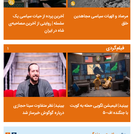
مرصاد و الهیات سیاسی مجاهدین
آخرین پرده از حیات سیاسی یک
خلق
سلسله | روایتی از آخرین مصاحبه‌ی
شاه در ایران
فیلم‌گردی
۱
ببینید| انیمیشن لگویی حمله به کویت
ببینید| نظر متفاوت سینا حجازی
با جنگنده اف-۵
درباره گوگوش خبرساز شد