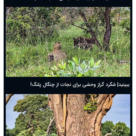
ببینید| شگرد گراز وحشی برای نجات از چنگال پلنگ!