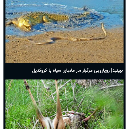
ببینید| رویارویی مرگبار مار مامبای سیاه با کروکدیل