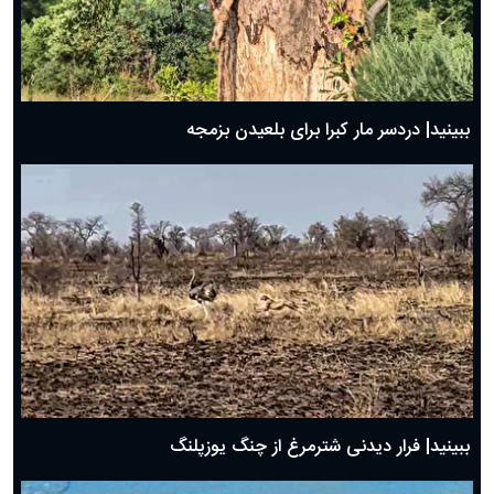
ببینید| دردسر مار کبرا برای بلعیدن بزمجه
ببینید| فرار دیدنی شترمرغ از چنگ یوزپلنگ