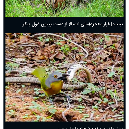
ببینید| فرار معجزه‌آسای ایمپالا از دست پیتون غول پیکر