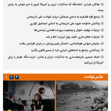
هاکان فیدان: انشاءالله که مذاکرات ایران و آمریکا امروز با خبر خوش به پایان
برسد
پاسخ قوه قضاییه به ادعای جنجالی درباره شهادت علی لاریجانی
واکنش خانواده شهید علی لاریجانی به ادعای اسماعیل کوثری
جزئیات توقیف اموال و وضعیت پرونده قضایی تراستی‌ها
جزئیات فعال‌سازی «کیف پول ایران» اعلام شد
سازمان جهانی هواشناسی: احتمال پاییز پربارش در ایران افزایش یافت
زیدآبادی: پاسخ به ادعا‌های خرازی باید از مسیر قانون بگذرد
حمله حسین شریعتمداری به مذاکرات ایران و عمان: دارید تنگه هرمز را برای
آمریکا باز می‌کنید
عکس‌نوشت
۱
۲
۳