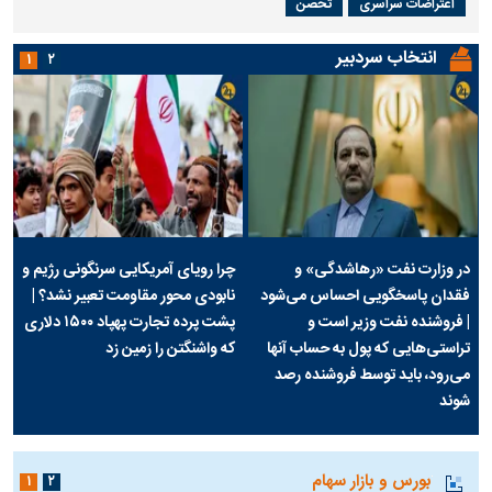
اعتراضات سراسری
تحصن
انتخاب سردبیر
۱
۲
در وزارت نفت «رهاشدگی» و
چرا رویای آمریکایی سرنگونی رژیم و
فقدان پاسخگویی احساس می‌شود
نابودی محور مقاومت تعبیر نشد؟ |
| فروشنده نفت وزیر است و
پشت پرده تجارت پهپاد‌ ۱۵۰۰ دلاری
تراستی‌هایی که پول به حساب آنها
که واشنگتن را زمین زد
می‌رود، باید توسط فروشنده رصد
شوند
بورس و بازار سهام
۱
۲