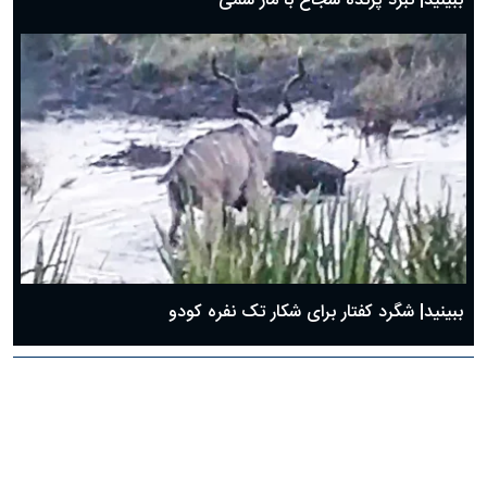
ببینید| نبرد پرنده شجاع با مار سمی
ببینید| شگرد کفتار برای شکار تک نفره کودو