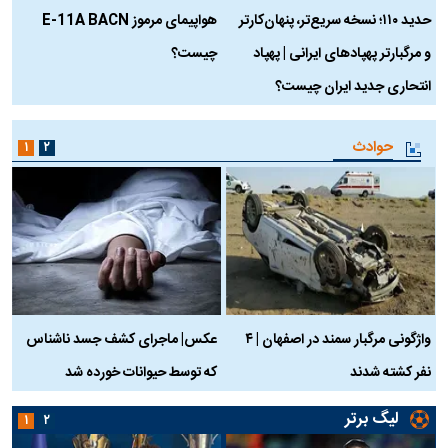
حدید ۱۱۰؛ نسخه سریع‌تر، پنهان‌کارتر
هواپیمای مرموز E-11A BACN
ف
و مرگبارتر پهپادهای ایرانی | پهپاد
چیست؟
م
انتحاری جدید ایران چیست؟
حوادث
۱
۲
واژگونی مرگبار سمند در اصفهان | ۴
عکس| ماجرای کشف جسد ناشناس
نفر کشته شدند
که توسط حیوانات خورده شد
گ
لیگ برتر
۱
۲