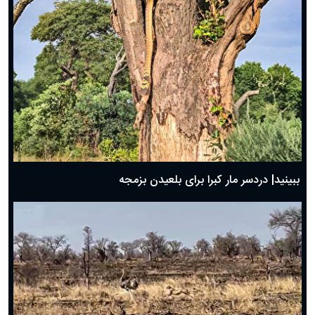
ببینید| دردسر مار کبرا برای بلعیدن بزمجه