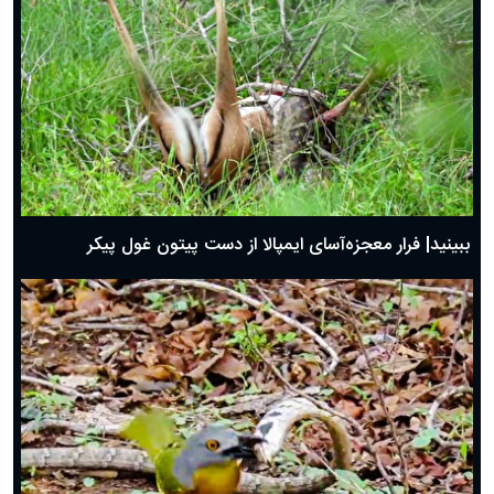
ببینید| فرار معجزه‌آسای ایمپالا از دست پیتون غول پیکر