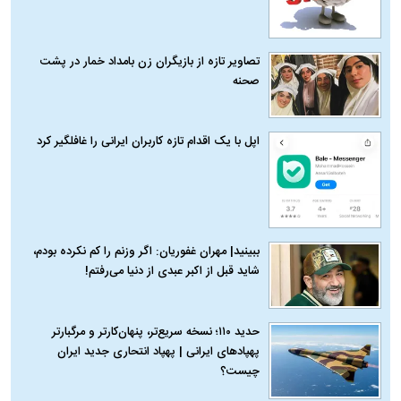
تصاویر تازه از بازیگران زن بامداد خمار در پشت
صحنه
اپل با یک اقدام تازه کاربران ایرانی را غافلگیر کرد
ببینید| مهران غفوریان: اگر وزنم را کم نکرده بودم،
شاید قبل از اکبر عبدی از دنیا می‌رفتم!
حدید ۱۱۰؛ نسخه سریع‌تر، پنهان‌کارتر و مرگبارتر
پهپادهای ایرانی | پهپاد انتحاری جدید ایران
چیست؟