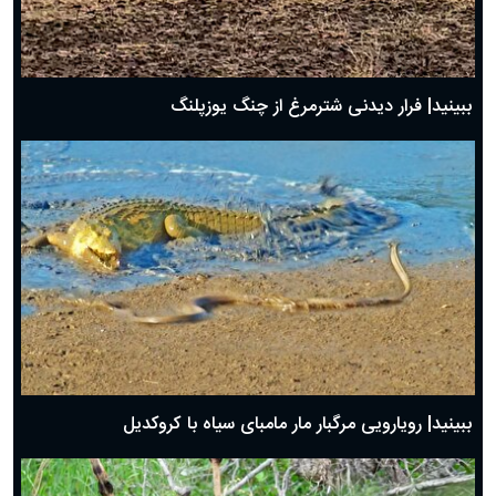
ببینید| فرار دیدنی شترمرغ از چنگ یوزپلنگ
ببینید| رویارویی مرگبار مار مامبای سیاه با کروکدیل