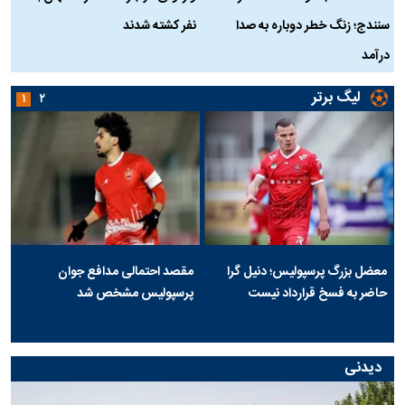
سنندج؛ زنگ خطر دوباره به صدا
نفر کشته شدند
ک
درآمد
لیگ برتر
۱
۲
معضل بزرگ پرسپولیس؛ دنیل گرا
مقصد احتمالی مدافع جوان
حاضر به فسخ قرارداد نیست
پرسپولیس مشخص شد
دیدنی