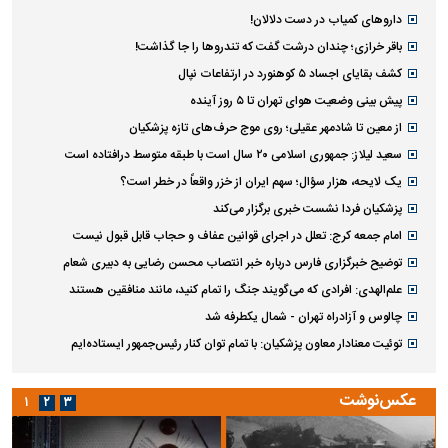
داروهای کمیاب در دست دلالان!
باقر خرازی؛ چندان درشت گفت که تندروها را جا گذاشت!
کشف بقایای اجساد ۵ کوهنورد در ارتفاعات نپال
پیش بینی وضعیت هوای تهران تا ۵ روز آینده
از معین تا شادمهر عقیلی؛ روی موج حرف‌های تازه پزشکیان
سعید لیلاز: جمهوری اسلامی ۲۰ سال است با طبقه متوسط درافتاده است
یک لایحه، هزار سؤال؛ سهم ایران از خزر واقعاً در خطر است؟
پزشکیان فردا نشست خبری برگزار می‌کند
امام جمعه کرج: تعلل در اجرای قوانین عفاف و حجاب قابل قبول نیست
توضیح خبرگزاری فارس درباره خبر انتصاب محسن رضایی به دبیری شعام
علم‌الهدی: افرادی که می‌گویند جنگ را تمام کنید، مانند منافقین هستند
چالوس و آزادراه تهران - شمال یکطرفه شد
توئیت معنادار معاون پزشکیان: با تمام توان کنار رئیس‌جمهور ایستاده‌ایم
عکس‌نوشت
۱
۲
۳