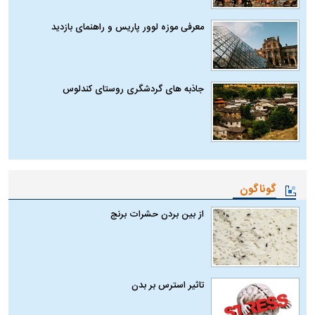
معرفی موزه لوور پاریس و راهنمای بازدید
جاذبه های گردشگری روستای کندلوس
گوناگون
از بین بردن حشرات برنج
تاثیر استرس بر بدن