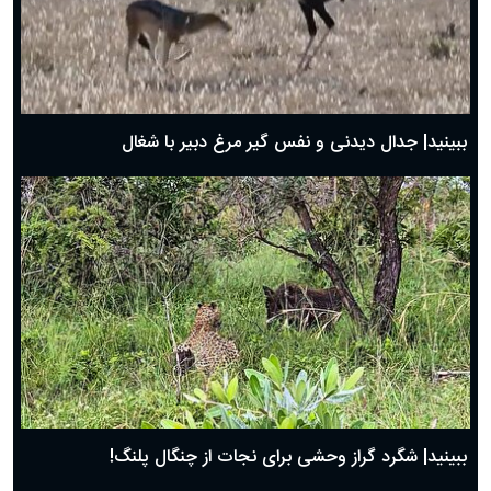
دعای روز دوم ماه مبارک رمضان ۱ اسفند ماه ۱۴۰۴
دعای روز اول ماه مبارک رمضان، ۳۰ بهمن ۱۴۰۴
حضرت زینب(س) چگونه از دنیا رفت؟
بهترین پیامک تبریک روز پدر ۱۴۰۴؛ جملات زیبا و صمیمانه
روز پدر ۱۴۰۴ چه روزی است؟
ببینید| جدال دیدنی و نفس گیر مرغ دبیر با شغال
ببینید| شگرد گراز وحشی برای نجات از چنگال پلنگ!