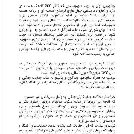
چطورمی توان به رژیم صهیونیستی که لااقل 200 کلاهک هسته ای
دارد و اجازه داد مدعی جهان عاری از سلاح هسته ای و برنامه هسته
ای ایران باشد؟ علاوه بر آنکه سلاحهای کشتار جمعی رژیم
صهیونیستی باید تحت نظارت جامعه بینالمللی نابود شود و منطقه
خاورمیانه اسلامی عاری از سلاحهای کشتار جمعی اداره شود کلیه
قطعنامههای شورای امنیت علیه اسرائیل غاصب باید مو به مو اجرایی
شود. در ضمن برای تحقق این امر خطیر پیشنهاد میشود در جهت
سلامت نفوس انسانی در جامعه بشری امتیاز حق وتوی جمهوری
اسلامی ایران که قطعاً به ندرت از آن استفاده خواهد شد توسط
سازمان ملل متحد و افکار عمومی جامعه بشری طی یک همهپرسی
جهانی به رسمیت شناخته شود.
دونالد ترامپ بی ادب رئیس جمهور سابق آمریکا جنایتکار به
درخواست بنیامین نتانیاهو، سردار سلیمانی را در تاریخ 13 دی ماه
سال 1398درفرودگاه بین المللی بغداد ترور کرده است.
ترامپ به همراه نتانیاهو، پنتاگون و پامپئو به علت جنایت جنگی و
جنایت علیه بشریت در فرودگاه بین المللی بغداد باید در دادگاه کیقری
بین المللی مخاکمه شوند..
خواستار محاکمه جنایتکاران جنگی و عوامل نسل‌کشی غزه هستیم
که آنچه این روزها در سایه سکوت مدعیان دروغین حقوق بشر بر
مردم مظلوم غزه به ویژه زنان و کودکان بی دفاع فلسطین، حتی
بیماران و مجروحان بستری در بیمارستانها، کادر درمان و خبرنگاران
فلسطینی و غیر فلسطینی بر خلاف قواعد حقوقی می‌گذرد دل هر
دردمندی را به درد می‌آورد.
تردیدی نیست که این جنایت ضد بشری بدون حمایت‌های آشکار و
پنهان کشورهای غربی و سکوت برخی کشورهای سازشکار اسلامی، رقم