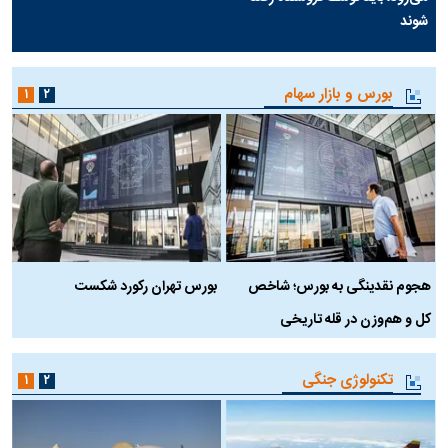
شوند
بورس و بازار سهام
۱
۲
هجوم نقدینگی به بورس؛ شاخص
بورس تهران رکورد شکست
س
کل و هم‌وزن در قله تاریخی
تکنولوژی جنگی
۱
۲