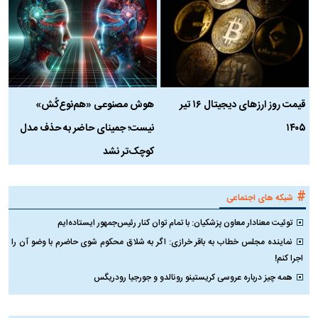
قیمت روز ارز‌های دیجیتال ۱۶ تیر
هوش مصنوعی «هم‌نوع‌کُش»
چ
۱۴۰۵
نیست؛ جمینای حاضر به حذف مدل
ک
کوچک‌تر نشد
#
شبکه های اجتماعی
توئیت معنادار معاون پزشکیان: با تمام توان کنار رئیس‌جمهور ایستاده‌ایم
نماینده مجلس خطاب به باقر خرازی: اگر به شلاق محکوم شوی حاضرم با وضو آن را
اجرا کنم!
همه چیز درباره عروسی کریستینو رونالدو و جورجیا رودریگس