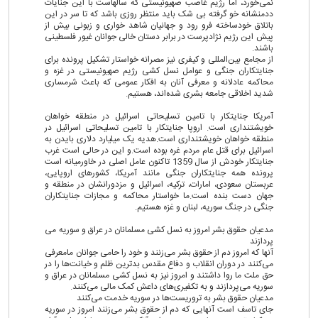
نمی‌خورد، اما رژیم غاصب صهیونیستی که سالهاست با این جنایات
ددمنشانه خو گرفته بی شک باید منتظر روزی باشد که تا سر در این
باتلاق خودساخته فرو رود و جهانیان شاهد خواری و زبونی بیش از
پیش این رژیم نژادپرست در برابر دستان خالی جوانان غیور فلسطینی
باشند.
از مجامع بین‌المللی و کیفری نیز مصرانه خواستار تشکیل پرونده برای
جنایتکاران جنگی و عوامل نسل کشی رژیم صهیونیستی در غزه و
محاکمه عادلانه و معرفی آنان به افکار عمومی که باعث شرمساری
شدید اخلاقی جامعه بشری شده‌اند، هستیم.
آمریکا جنایتکار با تامین تسلیحاتی اسرائیل در منطقه خواهان
خویشتنداری است. اروپا جنایتکار با تامین تسلیحاتی اسرائیل در
منطقه خواهان خویشتنداری است.هدیه یک میلیارد دلاری بایدن به
اسرائیل برای قتل عام مردم غره بوده است.و این در حالی است غرب
جنایتکار خودش از سال 1359 تاکنون عامل اصلی در خاورمیانه است
پرونده همه جنایتکاران جنگی مانند آمریکا، کشورهای اروپایی،
عربستان سعودی، امارات، ترکیه، اسرائیل و مزدورانشان در منطقه و
جهان دست بنده است.ما خواستار محاکمه و مجازات جنایتکاران
جنگی در جنگ سوریه، لبنان و غزه هستیم.
مدعیان حقوق بشر امروز به نسل کشی مسلمانان در عراق و سوریه می
پردازند
آنها که امروز دم از حقوق بشر می‌زنند و خود را حامی جوانان مامعرفی
می‌کنند در دوران انقلاب و دفاع مقدس بدترین ظلم و خیانت‌ها را در
حق ملت ما روا داشتند و امروز نیز به نسل کشی مسلمانان در عراق و
سوریه می‌پردازند و به تکفیری‌های داعش کمک مالی می‌کنند.
مدعیان حقوق بشر به تروریست‌ها در سوریه خدمت می‌کنند
جای تاسف است آنهایی که دم از حقوق بشر می‌زنند امروز در سوریه