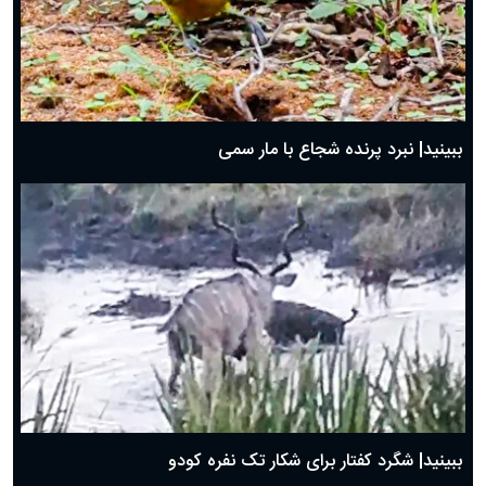
ببینید| نبرد پرنده شجاع با مار سمی
ببینید| شگرد کفتار برای شکار تک نفره کودو