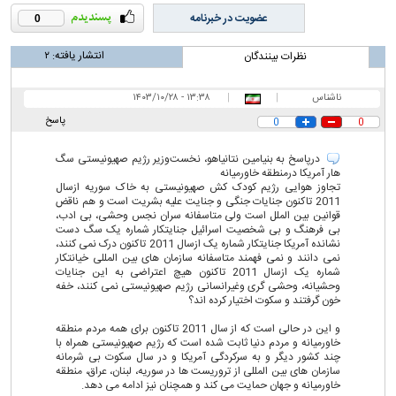
عضویت در خبرنامه
0
انتشار یافته:
۲
نظرات بینندگان
ناشناس
|
|
۱۳:۳۸ - ۱۴۰۳/۱۰/۲۸
پاسخ
0
0
درپاسخ به بنیامین نتانیاهو، نخست‌وزیر رژیم صهیونیستی سگ
هار آمریکا درمنطقه خاورمیانه
تجاوز هوایی رژیم کودک کش صهیونیستی به خاک سوریه ازسال
2011 تاکنون جنایات جنگی و جنایت علیه بشریت است و هم ناقض
قوانین بین الملل است ولی متاسفانه سران نجس وحشی، بی ادب،
بی فرهنگ و بی شخصیت اسرائیل جنایتکار شماره یک سگ دست
نشانده آمریکا جنایتکار شماره یک ازسال 2011 تاکنون درک نمی کنند،
نمی دانند و نمی فهمند متاسفانه سازمان های بین المللی خیانتکار
شماره یک ازسال 2011 تاکنون هیچ اعتراضی به این جنایات
وحشیانه، وحشی گری وغیرانسانی رژیم صهیونیستی نمی کنند، خفه
خون گرفتند و سکوت اختیار کرده اند؟
و این در حالی است که از سال 2011 تاکنون برای همه مردم منطقه
خاورمیانه و مردم دنیا ثابت شده است که رژیم صهیونیستی همراه با
چند کشور دیگر و به سرکردگی آمریکا و در سال سکوت بی شرمانه
سازمان های بین المللی از تروریست ها در سوریه، لبنان، عراق، منطقه
خاورمیانه و جهان حمایت می کند و همچنان نیز ادامه می دهد.