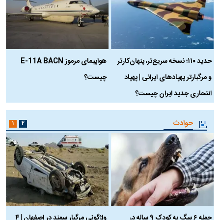
حدید ۱۱۰؛ نسخه سریع‌تر، پنهان‌کارتر
هواپیمای مرموز E-11A BACN
ف
و مرگبارتر پهپادهای ایرانی | پهپاد
چیست؟
م
انتحاری جدید ایران چیست؟
حوادث
۱
۲
حمله ۶ سگ به کودک ۹ ساله در
واژگونی مرگبار سمند در اصفهان | ۴
ع