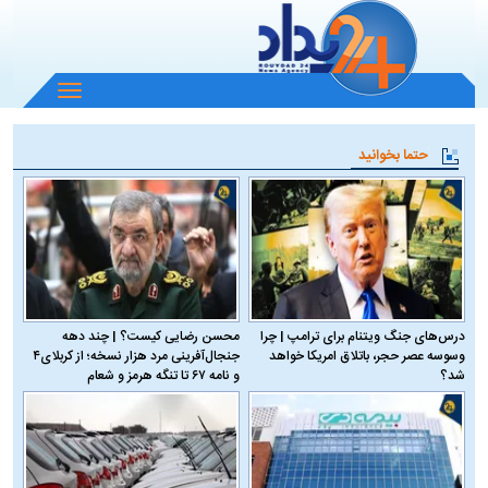
باز
و
بسته
حتما بخوانید
کردن
منو
درس‌های جنگ ویتنام برای ترامپ | چرا
محسن رضایی کیست؟ | چند دهه
وسوسه عصر حجر، باتلاق امریکا خواهد
جنجال‌آفرینی مرد هزار نسخه؛ از کربلای۴
شد؟
و نامه ۶۷ تا تنگه هرمز و شعام