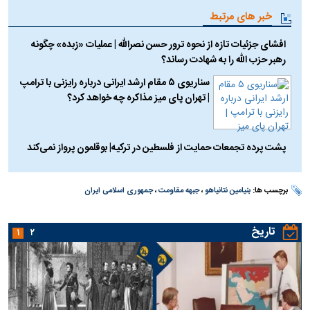
خبر های مرتبط
افشای جزئیات تازه از نحوه ترور حسن نصرالله | عملیات «زبده» چگونه
رهبر حزب الله را به شهادت رساند؟
سناریوی ۵ مقام ارشد ایرانی درباره رایزنی با ترامپ
| تهران پای میز مذاکره چه خواهد کرد؟
پشت پرده تجمعات حمایت از فلسطین در ترکیه| بوقلمون پرواز نمی‌کند
برچسب ها:
بنیامین نتانیاهو
،
جبهه مقاومت
،
جمهوری اسلامی ایران
تاریخ
۱
۲