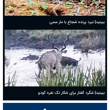
ببینید| نبرد پرنده شجاع با مار سمی
ببینید| شگرد کفتار برای شکار تک نفره کودو