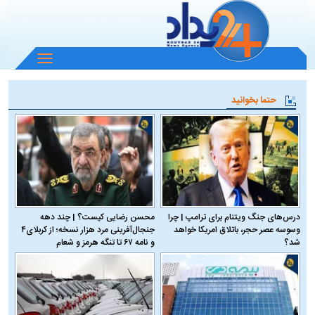
باز
و
بسته
حتما بخوانید
کردن
منو
درس‌های جنگ ویتنام برای ترامپ | چرا
محسن رضایی کیست؟ | چند دهه
وسوسه عصر حجر، باتلاق امریکا خواهد
جنجال‌آفرینی مرد هزار نسخه؛ از کربلای۴
شد؟
و نامه ۶۷ تا تنگه هرمز و شعام