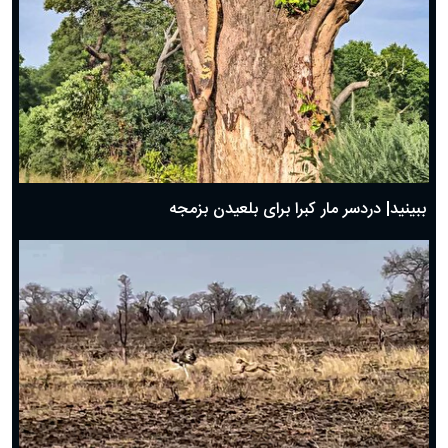
ببینید| دردسر مار کبرا برای بلعیدن بزمجه