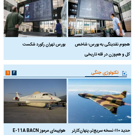
هجوم نقدینگی به بورس؛ شاخص
بورس تهران رکورد شکست
س
کل و هم‌وزن در قله تاریخی
تکنولوژی جنگی
۱
۲
حدید ۱۱۰؛ نسخه سریع‌تر، پنهان‌کارتر
هواپیمای مرموز E-11A BACN
ف