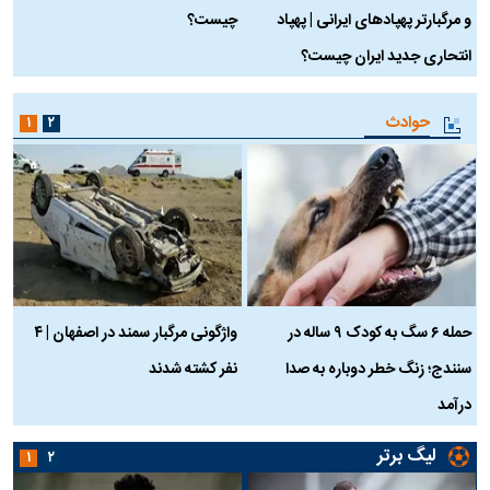
و مرگبارتر پهپادهای ایرانی | پهپاد
چیست؟
م
انتحاری جدید ایران چیست؟
حوادث
۱
۲
حمله ۶ سگ به کودک ۹ ساله در
واژگونی مرگبار سمند در اصفهان | ۴
ع
سنندج؛ زنگ خطر دوباره به صدا
نفر کشته شدند
ک
درآمد
لیگ برتر
۱
۲