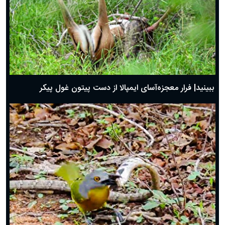
ببینید| فرار معجزه‌آسای ایمپالا از دست پیتون غول پیکر