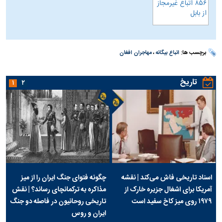
برچسب ها:
اتباع بیگانه
،
مهاجران افغان
تاریخ
۱
۲
اسناد تاریخی فاش می‌کند | نقشه
چگونه فتوای جنگ ایران را از میز
آمریکا برای اشغال جزیره خارک از
مذاکره به ترکمانچای رساند؟ | نقش
۱۹۷۹ روی میز کاخ سفید است
تاریخی روحانیون در فاصله دو جنگ
ایران و روس