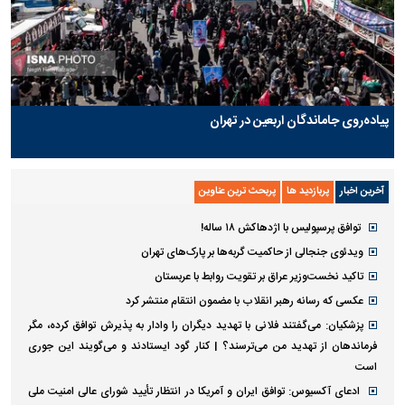
پیاده‌روی جاماندگان اربعین در تهران
آخرین اخبار
پربازدید ها
پربحث ترین عناوین
توافق پرسپولیس با اژدهاکش ۱۸ ساله!
ویدئوی جنجالی از حاکمیت گربه‌ها بر پارک‌های تهران
تاکید نخست‌وزیر عراق بر تقویت روابط با عربستان
عکسی که رسانه رهبر انقلاب با مضمون انتقام منتشر کرد
پزشکیان: می‌گفتند فلانی با تهدید دیگران را وادار به پذیرش توافق کرده، مگر
فرماندهان از تهدید من می‌ترسند؟ | کنار گود ایستادند و می‌گویند این جوری
است
ادعای آکسیوس: توافق ایران و آمریکا در انتظار تأیید شورای عالی امنیت ملی