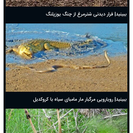
ببینید| فرار دیدنی شترمرغ از چنگ یوزپلنگ
ببینید| رویارویی مرگبار مار مامبای سیاه با کروکدیل