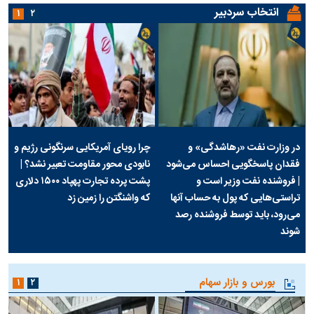
انتخاب سردبیر
۱
۲
در وزارت نفت «رهاشدگی» و
چرا رویای آمریکایی سرنگونی رژیم و
فقدان پاسخگویی احساس می‌شود
نابودی محور مقاومت تعبیر نشد؟ |
| فروشنده نفت وزیر است و
پشت پرده تجارت پهپاد‌ ۱۵۰۰ دلاری
تراستی‌هایی که پول به حساب آنها
که واشنگتن را زمین زد
می‌رود، باید توسط فروشنده رصد
شوند
بورس و بازار سهام
۱
۲