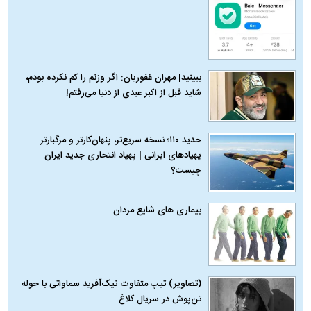
ببینید| مهران غفوریان: اگر وزنم را کم نکرده بودم،
شاید قبل از اکبر عبدی از دنیا می‌رفتم!
حدید ۱۱۰؛ نسخه سریع‌تر، پنهان‌کارتر و مرگبارتر
پهپادهای ایرانی | پهپاد انتحاری جدید ایران
چیست؟
بیماری‌ های شایع مردان
(تصاویر) تیپ متفاوت نیک‌آفرید سماواتی با حوله
تن‌پوش در سریال کلاغ