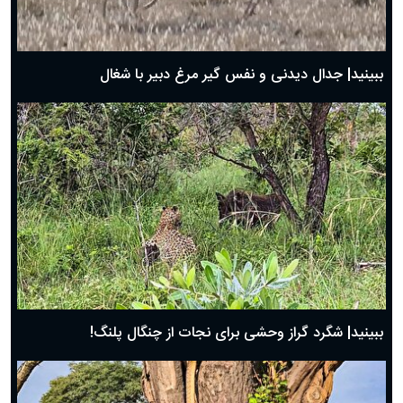
حضرت زینب(س) چگونه از دنیا رفت؟
بهترین پیامک تبریک روز پدر ۱۴۰۴؛ جملات زیبا و صمیمانه
روز پدر ۱۴۰۴ چه روزی است؟
ببینید| جدال دیدنی و نفس گیر مرغ دبیر با شغال
ببینید| شگرد گراز وحشی برای نجات از چنگال پلنگ!