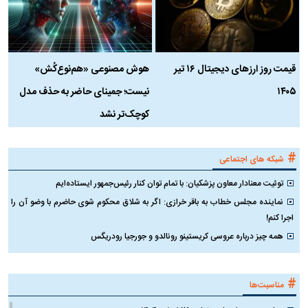
قیمت روز ارز‌های دیجیتال ۱۶ تیر
هوش مصنوعی «هم‌نوع‌کُش»
چ
۱۴۰۵
نیست؛ جمینای حاضر به حذف مدل
ک
کوچک‌تر نشد
#
شبکه های اجتماعی
توئیت معنادار معاون پزشکیان: با تمام توان کنار رئیس‌جمهور ایستاده‌ایم
نماینده مجلس خطاب به باقر خرازی: اگر به شلاق محکوم شوی حاضرم با وضو آن را
اجرا کنم!
همه چیز درباره عروسی کریستینو رونالدو و جورجیا رودریگس
#
مناسبت‌ها