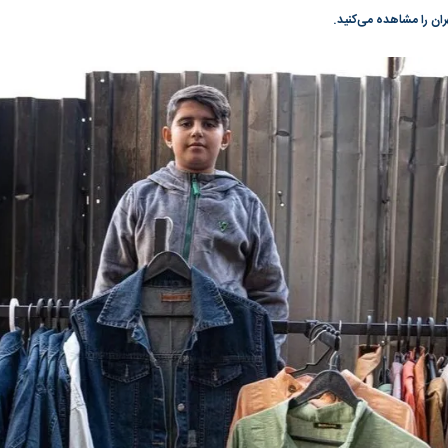
گونی رژیم و
مطالعه رفتار هیستریک صدا و سیما علیه
در وزارت نفت «ر
هران را مشاهده می‌کنید.
بیر نشد؟ | پشت
کمپین نه به اعدام
پاسخگویی احساس 
ه تجارت پهپاد‌ ۱۵۰۰ دلاری که
نفت وزیر است و ت
حساب آنها می‌رود
رصد شوند
؛ شاخص کل و
بورس تهران رکورد شکست
رکوردشکنی تاریخ
وارد کانال ۵.۵ میلیون واحد شد