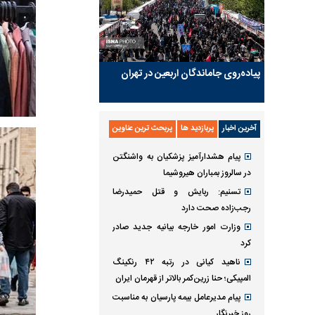
پیاده‌روی جاماندگان اربعین در تهران
آخرین اخبار
پربازدید ها
پربحث ترین عناوین
پیام هشدارآمیز پزشکیان به واشنگتن
در سالروز بمباران هیروشیما
تسنیم: ربایش و قتل حمیدرضا
رجب‌زاده صحت دارد
وزارت امور خارجه بیانیه جدید صادر
کرد
ناهید کیانی در رتبه ۴۲ رنکینگ
المپیکی؛ حنا زرین‌کمر بالاتر از قهرمان ایران
پیام مدیرعامل بیمه پارسیان به مناسبت
روز خبرنگار