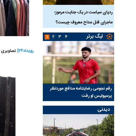
دک ۹ ساله در سنندج؛
ردپای سیاست در یک جنایت مرموز؛
جراحان قلابی در شمال ت
ماجرای قتل مداح معروف چیست؟
شدند؛ از تزریق فیلر تا ج
لیگ برتر
۱
۲
۳
۴
رویداد۲۴|
تصاویری از بازا
رسپولیس
رقم نجومی رضایتنامه مدافع موردنظر
دو خرید جدید پرسپولیس
پرسپولیس لو رفت
امضای قرارداد امروز
دیدنی