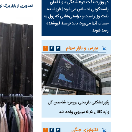
سیما علیه
در وزارت نفت «رهاشدگی» و فقدان
چرا رویای آمریکایی سرن
تصاویری از بازار بزرگ ت
پاسخگویی احساس می‌شود | فروشنده
نابودی محور مقاومت تع
نفت وزیر است و تراستی‌هایی که پول به
پرد
حساب آنها می‌رود، باید توسط فروشنده
واشنگتن را زمین زد
رصد شوند
بورس و بازار سهام
۱
۲
۳
رکوردشکنی تاریخی بورس؛ شاخص کل
هجوم نقدینگی به بورس
وارد کانال ۵.۵ میلیون واحد شد
هم‌وزن در قله تاریخی
تکنولوژی جنگی
۱
۲
۳