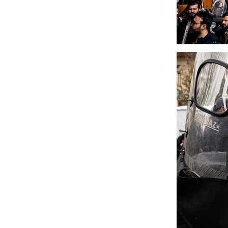
در دوران قاجار چگونه
مردی که سر خم نکرد؟ | غلامرضا تختی و
مرصاد و ال
حکومت پهلوی