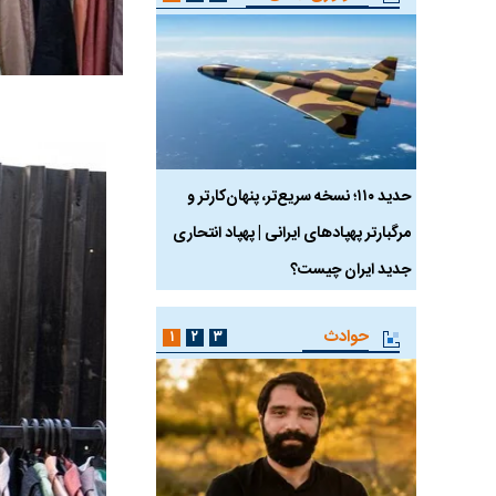
 ماسک
حدید ۱۱۰؛ نسخه سریع‌تر، پنهان‌کارتر و
هواپیمای مرموز E-11A BACN چیست؟
مرگبارتر پهپادهای ایرانی | پهپاد انتحاری
جدید ایران چیست؟
حوادث
۱
۲
۳