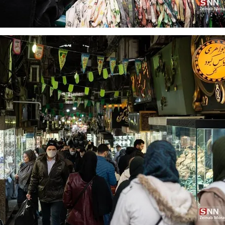
له به کویت با
سخنرانی دیده نشده آیت‌الله هاشمی
ببینید| انیمیشن لگ
رفسنجانی درباره پذیرش قطع نامه۵۹۸
جنگنده اف-۵
علت تنگی نفس و راه های درمان آن
دلیل علاقه برخی اف
چیست؟