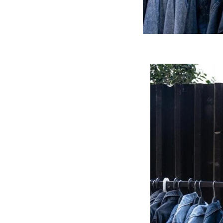
ه سریع‌تر، پنهان‌کارتر و
هواپیمای مرموز E-11A BACN چیست؟
یرانی | پهپاد انتحاری
؟