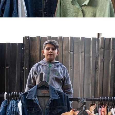
فضاپیمای «استارشیپ» ایلان ماسک
حدید ۱۱۰؛ نسخ
چیست؟
مرگبارتر پهپادهای ا
جدید ایران چیست