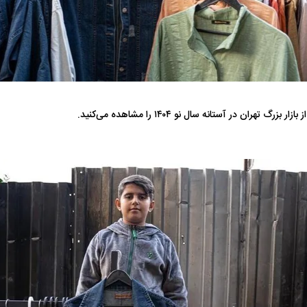
هران بازداشت
حمله ۶ سگ به کودک ۹ ساله در سنندج؛
ردپای سیاست در ی
راحی پلک
زنگ خطر دوباره به صدا درآمد
ماجرای قتل مداح
ر بزرگ تهران در آستانه سال نو ۱۴۰۴ را مشاهده می‌کنید.
 نهایی شد؛
معضل بزرگ پرسپولیس؛ دنیل گرا حاضر
مقصد احتمالی مد
به فسخ قرارداد نیست
مشخص شد