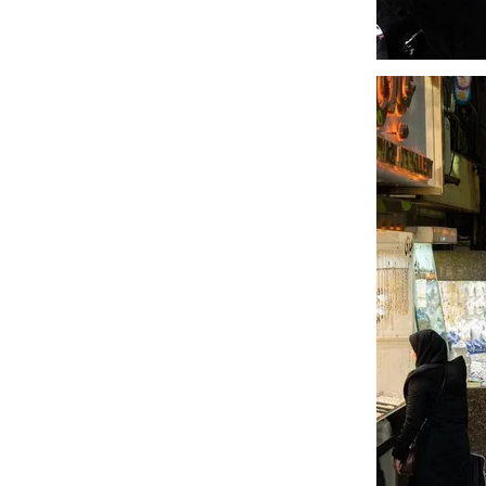
ویی حمله به کویت با
راد به فال و طالع‌بینی
تاثیر استرس بر بدن