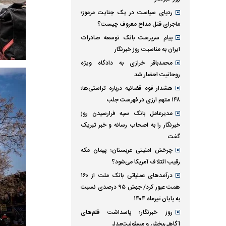
ردپای سیاست در یک جنایت مرموز؛
ماجرای قتل مداح معروف چیست؟
پیام سرپرست بانک توسعه صادرات
ایران به مناسبت روز خبرنگار
محمدباقر خرازی به دادگاه ویژه
روحانیت احضار شد
هشدار قوه قضائیه درباره تراستی‌ها؛
۱۴۸ متهم ارزی در فهرست جلب
مدیرعامل بانک سپه فرارسیدن روز
خبرنگار را به اصحاب رسانه و خبر تبریک
گفت
چرخش امنیتی عربستان؛ پیمان مکه
رقیب ائتلاف آمریکا می‌شود؟
درآمد‌های عملیاتی بانک ملت از ۱۶۰
همت عبور کرد/ جهش ۹۵ درصدی نسبت
به پایان تیرماه ۱۴۰۴
روز خبرنگار؛ پاسداشت قلم‌های
آگاهی‌بخش و مسئولیت‌مدار