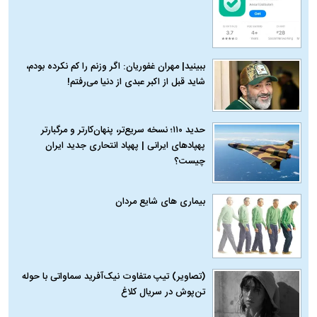
ببینید| مهران غفوریان: اگر وزنم را کم نکرده بودم،
شاید قبل از اکبر عبدی از دنیا می‌رفتم!
حدید ۱۱۰؛ نسخه سریع‌تر، پنهان‌کارتر و مرگبارتر
پهپادهای ایرانی | پهپاد انتحاری جدید ایران
چیست؟
بیماری‌ های شایع مردان
(تصاویر) تیپ متفاوت نیک‌آفرید سماواتی با حوله
تن‌پوش در سریال کلاغ