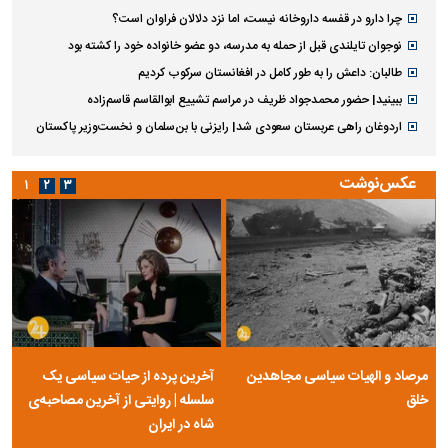
چرا دارو در قفسه داروخانه نیست، اما نزد دلالان فراوان است؟
نوجوان تایلندی قبل از حمله به مدرسه، دو عضو خانواده خود را کشته بود
طالبان: داعش را به طور کامل در افغانستان سرکوب کردیم
ببینید| حضور محمدجواد ظریف در مراسم تشییع ابوالقاسم قاسم‌زاده
اردوغان راهی عربستان سعودی شد| رایزنی با بن‌سلمان و نخست‌وزیر پاکستان
عکس‌نوشت
۱
۲
۳
مرصاد و الهیات سیاسی مجاهدین
آخرین پرده از حیات سیاسی یک
خلق
سلسله | روایتی از آخرین مصاحبه‌ی
شاه در ایران