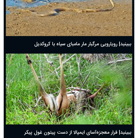
ببینید| رویارویی مرگبار مار مامبای سیاه با کروکدیل
ببینید| فرار معجزه‌آسای ایمپالا از دست پیتون غول پیکر