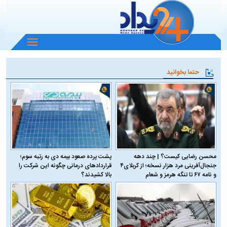
باز
و
بسته
حتما بخوانید
کردن
منو
محسن رضایی کیست؟ | چند دهه
پشت پرده صعود بیمه دی به رتبه سوم؛
جنجال‌آفرینی مرد هزار نسخه؛ از کربلای۴
قراردادهای درمانی چگونه این شرکت را
و نامه ۶۷ تا تنگه هرمز و شعام
بالا کشیدند؟