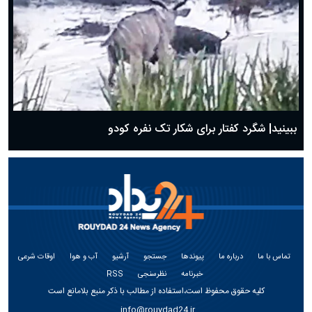
ببینید| شگرد کفتار برای شکار تک نفره کودو
تماس با ما
درباره ما
پیوندها
جستجو
آرشیو
آب و هوا
اوقات شرعی
خبرنامه
نظرسنجی
RSS
کلیه حقوق محفوظ است،استفاده از مطالب با ذکر منبع بلامانع است
info@rouydad24.ir