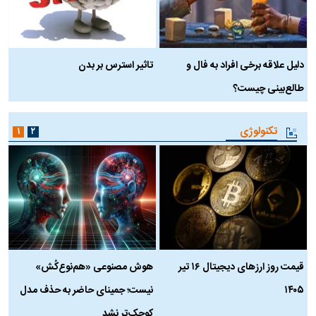
دلیل علاقه برخی افراد به فال و
تاثیر استرس بر بدن
ع
طالع‌بینی چیست؟
آ
تکنولوژی
۱
۲
قیمت روز ارز‌های دیجیتال ۱۶ تیر
هوش مصنوعی «هم‌نوع‌کُش»
چ
۱۴۰۵
نیست؛ جمینای حاضر به حذف مدل
ک
کوچک‌تر نشد