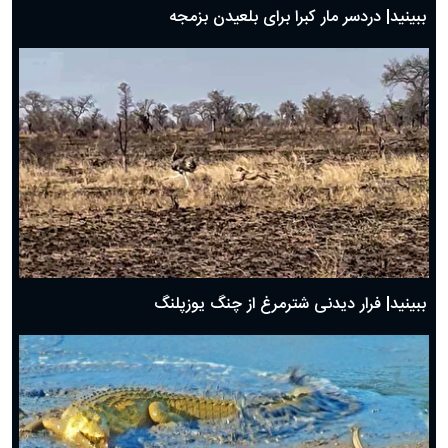
ببینید| دردسر مار کبرا برای بلعیدن بزمجه
ببینید| فرار دیدنی شترمرغ از چنگ یوزپلنگ