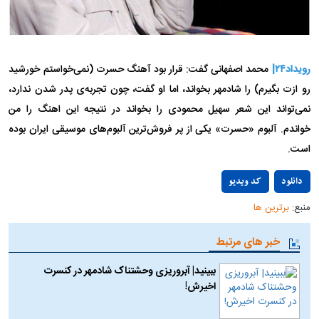
رویداد۲۴|
محمد اصفهانی گفت: قرار بود آهنگ حسرت (نمی‌خواستم خورشید
رو ازت بگیرم) را شادمهر بخواند، اما او گفت، چون تجربه‌ی پدر شدن ندارد،
نمی‌تواند این شعر سهیل محمودی را بخواند در نتیجه این اهنگ را من
خواندم. آلبوم «حسرت» یکی از پر فروش‌ترین آلبوم‌های موسیقی ایران بوده
است.
Play
دانلود
کد ویدیو
منبع:
برترین ها
Video
خبر های مرتبط
ببینید| آبروریزی وحشتناک شادمهر در کنسرت
اخیرش!