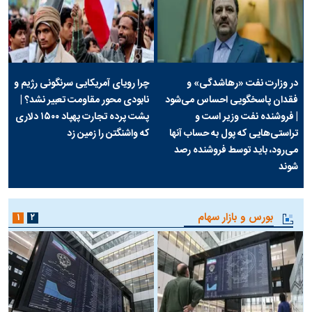
در وزارت نفت «رهاشدگی» و
چرا رویای آمریکایی سرنگونی رژیم و
فقدان پاسخگویی احساس می‌شود
نابودی محور مقاومت تعبیر نشد؟ |
| فروشنده نفت وزیر است و
پشت پرده تجارت پهپاد‌ ۱۵۰۰ دلاری
تراستی‌هایی که پول به حساب آنها
که واشنگتن را زمین زد
می‌رود، باید توسط فروشنده رصد
شوند
بورس و بازار سهام
۱
۲