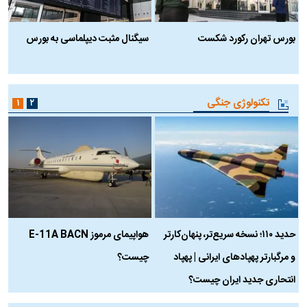
بورس تهران رکورد شکست
سیگنال مثبت دیپلماسی به بورس
ب
تکنولوژی جنگی
۱
۲
حدید ۱۱۰؛ نسخه سریع‌تر، پنهان‌کارتر
هواپیمای مرموز E-11A BACN
ف
و مرگبارتر پهپادهای ایرانی | پهپاد
چیست؟
م
انتحاری جدید ایران چیست؟