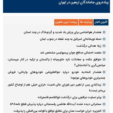
پیاده‌روی جاماندگان اربعین در تهران
آخرین اخبار
پربازدید ها
پربحث ترین عناوین
هشدار هواشناسی برای وزش باد شدید و گردوخاک در چند استان
حمله توپخانه‌ای اسرائیل به چند نقطه در جنوب لبنان
ژیلا هدائی درگذشت
مقصد احتمالی مدافع جوان پرسپولیس مشخص شد
«توافق مکه» و معادلات تازه خاورمیانه | پاکستان و ترکیه در کنار عربستان؛
میانجی‌گری یا آماده‌باش؟
هشدار اتحادیه خودرو درباره حواله‌فروشی خودروهای وارداتی‌؛ فروش
چندبرابری خودروهای موجود!
زیدآبادی پس از تغییر دبیر شورای عالی امنیت: خرازی خیلی هم از اوضاع کشور
بی‌خبر نیست!
پیام تسلیت عراقچی برای درگذشت ابوالقاسم قاسم‌زاده
سخنرانی دیده نشده آیت‌الله هاشمی رفسنجانی درباره پذیرش قطع نامه۵۹۸
الجزیره: ایران خواست عمان برای تطابق توافق با قواعد بین‌المللی را پذیرفت