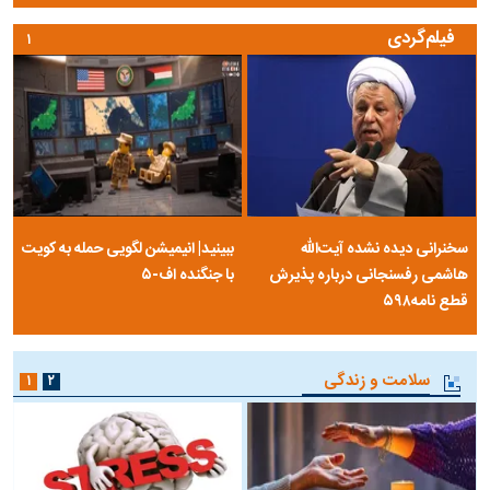
فیلم‌گردی
۱
سخنرانی دیده نشده آیت‌الله
ببینید| انیمیشن لگویی حمله به کویت
هاشمی رفسنجانی درباره پذیرش
با جنگنده اف-۵
قطع نامه۵۹۸
سلامت و زندگی
۱
۲