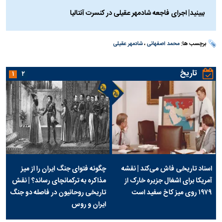
ببینید| اجراى فاجعه شادمهر عقيلى در كنسرت آنتاليا
برچسب ها:
محمد اصفهانی
،
شادمهر عقیلی
تاریخ
۱
۲
اسناد تاریخی فاش می‌کند | نقشه
چگونه فتوای جنگ ایران را از میز
آمریکا برای اشغال جزیره خارک از
مذاکره به ترکمانچای رساند؟ | نقش
۱۹۷۹ روی میز کاخ سفید است
تاریخی روحانیون در فاصله دو جنگ
ایران و روس