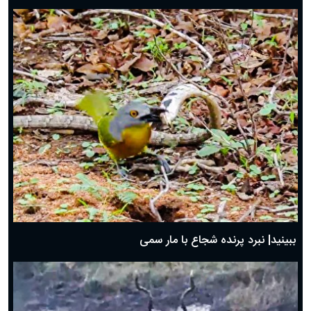
ببینید| نبرد پرنده شجاع با مار سمی