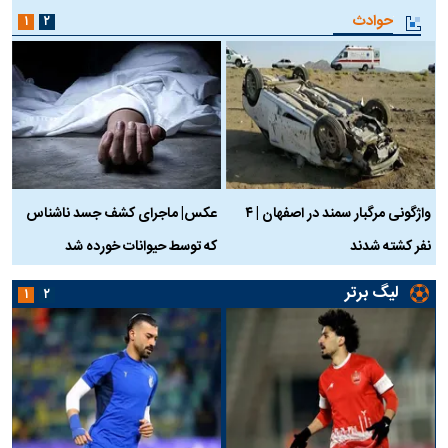
حوادث
۱
۲
واژگونی مرگبار سمند در اصفهان | ۴
عکس| ماجرای کشف جسد ناشناس
نفر کشته شدند
که توسط حیوانات خورده شد
گ
لیگ برتر
۱
۲