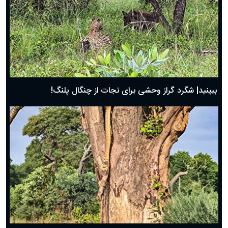
ببینید| شگرد گراز وحشی برای نجات از چنگال پلنگ!