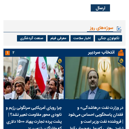
سوژه‌های روز
تکنولوژی جنگی
اخبار سلامت
معرفی فیلم
صنعت گردشگری
انتخاب سردبیر
۱
۲
در وزارت نفت «رهاشدگی» و
چرا رویای آمریکایی سرنگونی رژیم و
فقدان پاسخگویی احساس می‌شود
نابودی محور مقاومت تعبیر نشد؟ |
| فروشنده نفت وزیر است و
پشت پرده تجارت پهپاد‌ ۱۵۰۰ دلاری
تراستی‌هایی که پول به حساب آنها
که واشنگتن را زمین زد