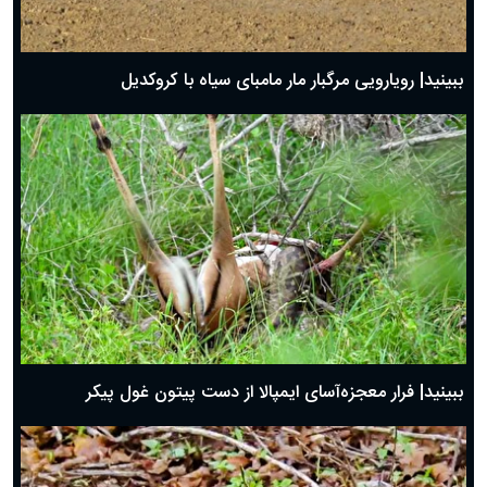
ببینید| رویارویی مرگبار مار مامبای سیاه با کروکدیل
ببینید| فرار معجزه‌آسای ایمپالا از دست پیتون غول پیکر