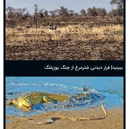
ببینید| فرار دیدنی شترمرغ از چنگ یوزپلنگ