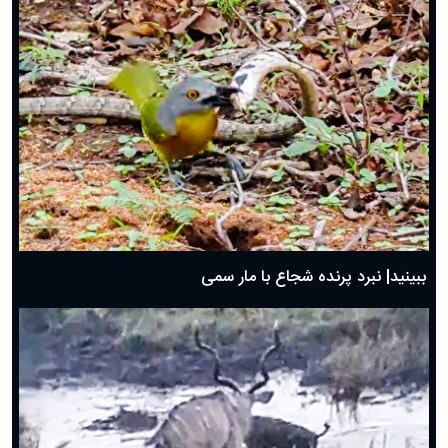
ببینید| نبرد پرنده شجاع با مار سمی