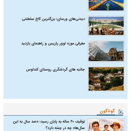
دیدنی‌های ورسای؛ بزرگترین کاخ سلطنتی
معرفی موزه لوور پاریس و راهنمای بازدید
جاذبه های گردشگری روستای کندلوس
گوناگون
توقیف ۲۰ ساله به پایان رسید؛ «صد سال به این
سال‌ها» چه در چنته دارد؟