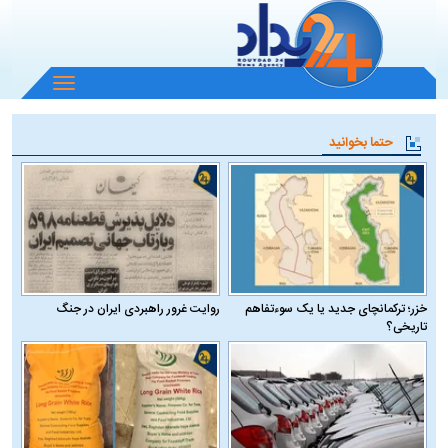
باز
و
بسته
حتما بخوانید
کردن
منو
خزر؛ ترکمانچای جدید یا یک سوءتفاهم
روایت غرور راهبردی ایران در جنگ
تاریخی؟