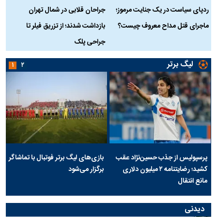
ردپای سیاست در یک جنایت مرموز؛
جراحان قلابی در شمال تهران
ماجرای قتل مداح معروف چیست؟
بازداشت شدند؛ از تزریق فیلر تا
س
جراحی پلک
د
لیگ برتر
۱
۲
پرسپولیس از جذب حسین‌نژاد عقب
بازی‌های لیگ برتر فوتبال با تماشاگر
کشید؛ رضایتنامه ۲ میلیون دلاری
برگزار می‌شود
مانع انتقال
دیدنی