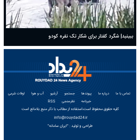
ببینید| شگرد کفتار برای شکار تک نفره کودو
تماس با ما
درباره ما
پیوندها
جستجو
آرشیو
آب و هوا
اوقات شرعی
خبرنامه
نظرسنجی
RSS
کلیه حقوق محفوظ است،استفاده از مطالب با ذکر منبع بلامانع است
info@rouydad24.ir
طراحی و تولید :
"ایران سامانه"