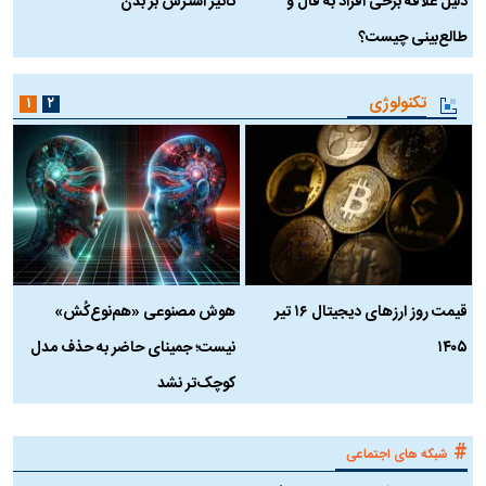
دلیل علاقه برخی افراد به فال و
تاثیر استرس بر بدن
ع
طالع‌بینی چیست؟
آ
تکنولوژی
۱
۲
قیمت روز ارز‌های دیجیتال ۱۶ تیر
هوش مصنوعی «هم‌نوع‌کُش»
چ
۱۴۰۵
نیست؛ جمینای حاضر به حذف مدل
ک
کوچک‌تر نشد
#
شبکه های اجتماعی