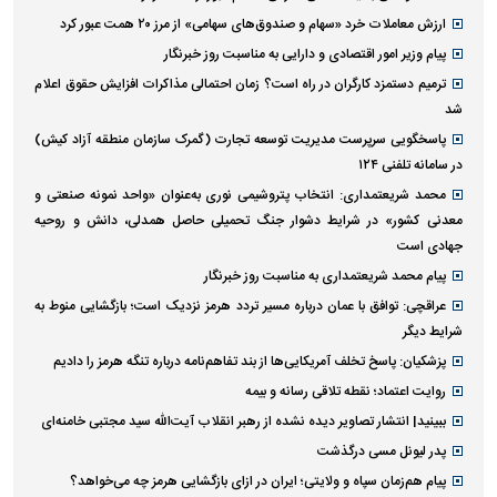
ارزش معاملات خرد «سهام و صندوق‌های سهامی» از مرز ۲۰ همت عبور کرد
پیام وزیر امور اقتصادی و دارایی به مناسبت روز خبرنگار
ترمیم دستمزد کارگران در راه است؟ زمان احتمالی مذاکرات افزایش حقوق اعلام
شد
پاسخگویی سرپرست مدیریت توسعه تجارت (گمرک سازمان منطقه آزاد کیش)
در سامانه تلفنی ۱۲۴
محمد شریعتمداری: انتخاب پتروشیمی نوری به‌عنوان «واحد نمونه صنعتی و
معدنی کشور» در شرایط دشوار جنگ تحمیلی حاصل همدلی، دانش و روحیه
جهادی است
پیام محمد شریعتمداری به مناسبت روز خبرنگار
عراقچی: توافق با عمان درباره مسیر تردد هرمز نزدیک است؛ بازگشایی منوط به
شرایط دیگر
پزشکیان: پاسخ تخلف آمریکایی‌ها از بند تفاهم‌نامه درباره تنگه هرمز را دادیم
روایت اعتماد؛ نقطه تلاقی رسانه و بیمه
ببینید| انتشار تصاویر دیده نشده از رهبر انقلاب آیت‌الله سید مجتبی خامنه‌ای
پدر لیونل مسی درگذشت
پیام هم‌زمان سپاه و ولایتی؛ ایران در ازای بازگشایی هرمز چه می‌خواهد؟