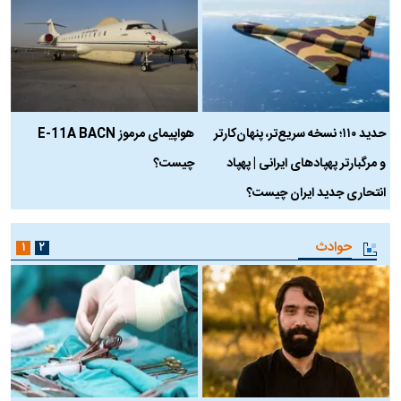
حدید ۱۱۰؛ نسخه سریع‌تر، پنهان‌کارتر
هواپیمای مرموز E-11A BACN
ف
و مرگبارتر پهپادهای ایرانی | پهپاد
چیست؟
م
انتحاری جدید ایران چیست؟
حوادث
۱
۲