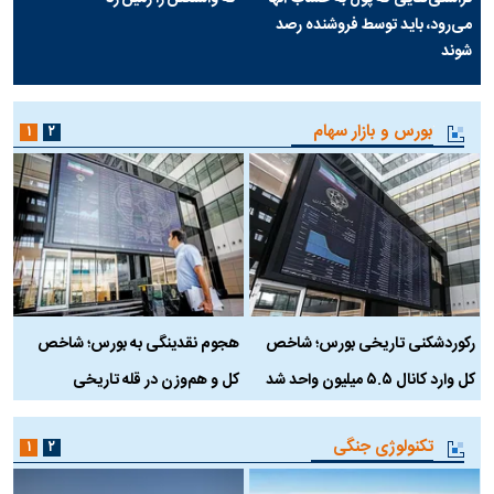
می‌رود، باید توسط فروشنده رصد
شوند
بورس و بازار سهام
۱
۲
رکوردشکنی تاریخی بورس؛ شاخص
هجوم نقدینگی به بورس؛ شاخص
ب
کل وارد کانال ۵.۵ میلیون واحد شد
کل و هم‌وزن در قله تاریخی
تکنولوژی جنگی
۱
۲