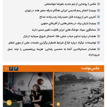
عکس | رونمایی از تیم جدید علیرضا جهانبخش
ببینید| انجام رسم قدیمی ایرانی هنگام بدرقه سفیر هند در تهران
آخرین خبر از پرونده قتل حمیدرضا رجب‌زاده، مداح
ببینید| بارش برف در بخش‌هایی از آفریقای جنوبی
سخنگوی سپاه: موشک‌های ایران قابلیت تغییر مسیر دارند
هشدار درباره تداوم حباب منفی طلا؛ احتمال خروج سرمایه از بازار
توضیحات نیکزاد درباره ابلاغ شرایط اضطرار برگزاری جلسات علنی از سوی شعام
هشدار حسام‌الدین آشنا به محسن رضایی: هزینه بی‌تصمیمی را چند نسل
می‌پردازند
عکس‌نوشت
۱
۲
۳