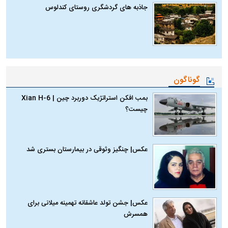
جاذبه های گردشگری روستای کندلوس
گوناگون
بمب افکن استراتژیک دوربرد چین | Xian H-6
چیست؟
عکس| چنگیز وثوقی در بیمارستان بستری شد
عکس| جشن تولد عاشقانه تهمینه میلانی برای
همسرش