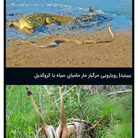
ببینید| رویارویی مرگبار مار مامبای سیاه با کروکدیل