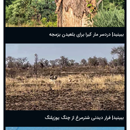
ببینید| دردسر مار کبرا برای بلعیدن بزمجه
ببینید| فرار دیدنی شترمرغ از چنگ یوزپلنگ