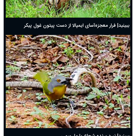
ببینید| فرار معجزه‌آسای ایمپالا از دست پیتون غول پیکر