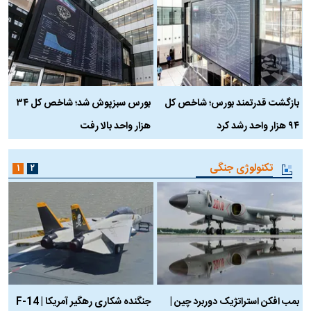
بازگشت قدرتمند بورس؛ شاخص کل
بورس سبزپوش شد؛ شاخص کل ۳۴
ر
۹۴ هزار واحد رشد کرد
هزار واحد بالا رفت
م
تکنولوژی جنگی
۱
۲
بمب افکن استراتژیک دوربرد چین |
جنگنده شکاری رهگیر آمریکا | F-14