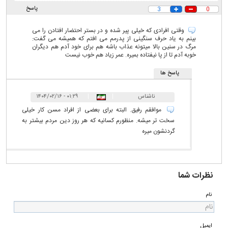
پاسخ
3
0
وقتی افرادی که خیلی پیر شده و در بستر احتضار افتادن را می
بینم به یاد حرف سنگینی از پدرمم می افتم که همیشه می گفت:
مرگ در سنین بالا میتونه عذاب باشه هم برای خود آدم هم دیگران
خوبه آدم تا از پا نیفتاده بمیره. عمر زیاد هم خوب نیست
پاسخ ها
ناشناس
|
|
۰۱:۲۹ - ۱۴۰۴/۰۲/۱۶
موافقم رفیق. البته برای بعضی از افراد مسن کار خیلی
سخت تر میشه. منظورم کسانیه که هر روز دین مردم بیشتر به
گردنشون میره
نظرات شما
نام
ایمیل