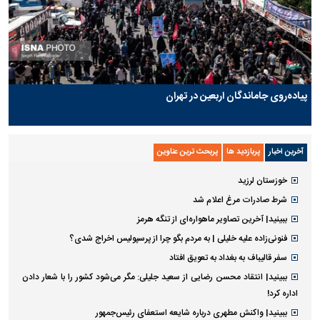
پیاده‌روی جاماندگان اربعین در تهران
آخرین اخبار
پربازدید ها
پربحث ترین عناوین
خوزستان لرزید
شرط صادرات مرغ اعلام شد
ببینید| آخرین تصاویر ماهواره‌ای از تنگه‌ هرمز
فنونی‌زاده علیه خلیلی | به مردم بگو چرا از پرسپولیس اخراج شدی؟
سفر قالیباف به بغداد به تعویق افتاد
ببینید| انتقاد محسن رضایی از سعید جلیلی: مگر می‌شود کشور را با شعار دادن
اداره کرد!
ببینید| واکنش مطهری درباره شایعه استعفای رئیس‌جمهور