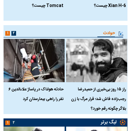
Xian H-6 چیست؟
Tomcat چیست؟
و
ا
حوادث
۱
۲
راز ۱۵ روز بی‌خبری از حمیدرضا
حادثه هولناک در پاساژ علاءالدین ۶
ر
رجب‌زاده فاش شد؛ قرار مرگ با زن
نفر را راهی بیمارستان کرد
م
بلاگر چگونه رقم خورد؟
لیگ برتر
۱
۲