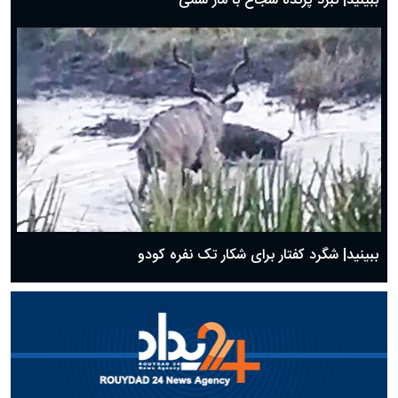
ببینید| نبرد پرنده شجاع با مار سمی
ببینید| شگرد کفتار برای شکار تک نفره کودو