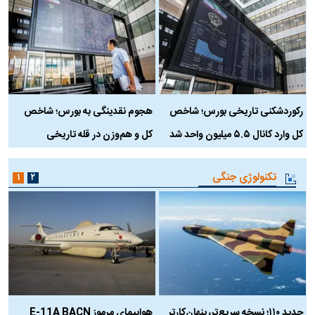
رکوردشکنی تاریخی بورس؛ شاخص
هجوم نقدینگی به بورس؛ شاخص
ب
کل وارد کانال ۵.۵ میلیون واحد شد
کل و هم‌وزن در قله تاریخی
تکنولوژی جنگی
۱
۲
حدید ۱۱۰؛ نسخه سریع‌تر، پنهان‌کارتر
هواپیمای مرموز E-11A BACN
ف