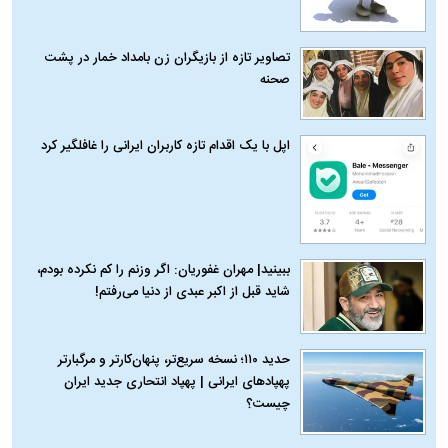
تصاویر تازه از بازیگران زن بامداد خمار در پشت
صحنه
اپل با یک اقدام تازه کاربران ایرانی را غافلگیر کرد
ببینید| مهران غفوریان: اگر وزنم را کم نکرده بودم،
شاید قبل از اکبر عبدی از دنیا می‌رفتم!
حدید ۱۱۰؛ نسخه سریع‌تر، پنهان‌کارتر و مرگبارتر
پهپادهای ایرانی | پهپاد انتحاری جدید ایران
چیست؟