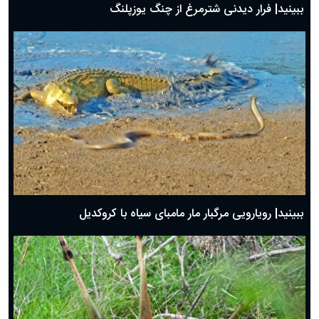
ببینید| فرار دیدنی شترمرغ از چنگ یوزپلنگ
ببینید| رویارویی مرگبار مار مامبای سیاه با کروکدیل