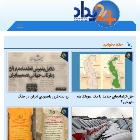
باز
و
بسته
حتما بخوانید
کردن
منو
خزر؛ ترکمانچای جدید یا یک سوءتفاهم
روایت غرور راهبردی ایران در جنگ
تاریخی؟