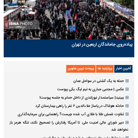
پیاده‌روی جاماندگان اربعین در تهران
آخرین اخبار
پربازدید ها
پربحث ترین عناوین
حمله به یک کشتی در سواحل عمان
عکس | مجتبی جباری به تیم لیگ یکی پیوست
ببینید| سیاستمدار نیوزلندی از داخل حمام به جلسه پیوست!
حادثه هولناک در پاساژ علاءالدین ۶ نفر را راهی بیمارستان کرد
تفاوت شمش طلا با طلای آب شده چیست؟ راهنمایی برای سرمایه‌گذاری
دبیر شورای عالی امنیت ملی: تا آمریکا رفتارش را تصحیح نکند، تنگه هرمز باز
نخواهد شد
ببینید| ظریف: روایت پهلوی درباره دریای خزر دروغ است