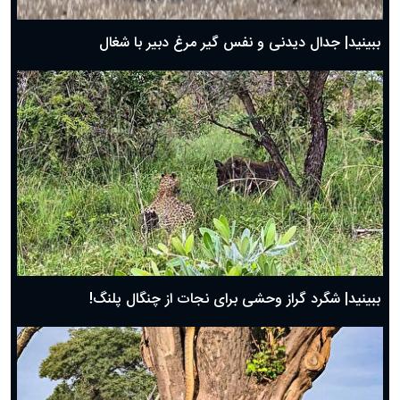
بهترین پیامک تبریک روز پدر ۱۴۰۴؛ جملات زیبا و صمیمانه
روز پدر ۱۴۰۴ چه روزی است؟
ببینید| جدال دیدنی و نفس گیر مرغ دبیر با شغال
ببینید| شگرد گراز وحشی برای نجات از چنگال پلنگ!