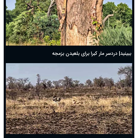
ببینید| دردسر مار کبرا برای بلعیدن بزمجه