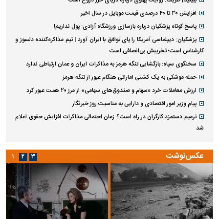
افزایش ۳۰ تا ۴۰ درصدی قیمت موبایل در سال اخیر
پاسخ کوتاه پزشکیان درباره بازسازی ورزشگاه آزادی: پول نداریم!
پزشکیان: دیپلماسی آمریکا را پای توافق با ایران آورد | تیم مذاکره‌کننده دلسوز و
کارشناس است؛ تخریبش بی‌انصافی است
سخنگوی سپاه: بازگشایی تنگه هرمز به مذاکرات ایران و عمان ارتباطی ندارد
حمله موشکی به یک کشتی اماراتی هنگام عبور از تنگه هرمز
ارزش معاملات خرد «سهام و صندوق‌های سهامی» از مرز ۲۰ همت عبور کرد
پیام وزیر امور اقتصادی و دارایی به مناسبت روز خبرنگار
ترمیم دستمزد کارگران در راه است؟ زمان احتمالی مذاکرات افزایش حقوق اعلام
شد
عکس‌نوشت
۱
۲
۳