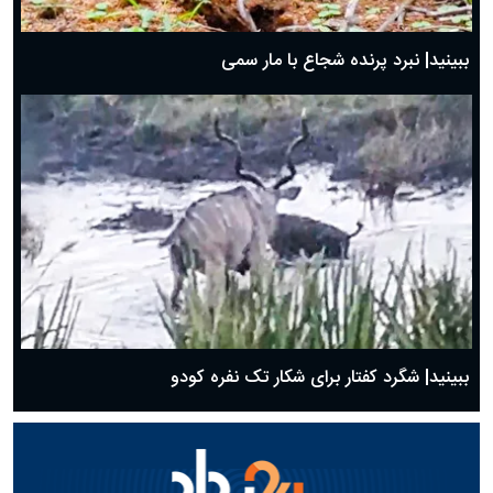
ببینید| نبرد پرنده شجاع با مار سمی
ببینید| شگرد کفتار برای شکار تک نفره کودو