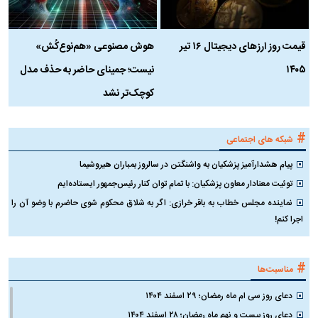
قیمت روز ارز‌های دیجیتال ۱۶ تیر
هوش مصنوعی «هم‌نوع‌کُش»
چ
۱۴۰۵
نیست؛ جمینای حاضر به حذف مدل
ک
کوچک‌تر نشد
#
شبکه های اجتماعی
پیام هشدارآمیز پزشکیان به واشنگتن در سالروز بمباران هیروشیما
توئیت معنادار معاون پزشکیان: با تمام توان کنار رئیس‌جمهور ایستاده‌ایم
نماینده مجلس خطاب به باقر خرازی: اگر به شلاق محکوم شوی حاضرم با وضو آن را
اجرا کنم!
#
مناسبت‌ها
دعای روز سی ام ماه رمضان؛ ۲۹ اسفند ۱۴۰۴
دعای روز بیست و نهم ماه رمضان؛ ۲۸ اسفند ۱۴۰۴