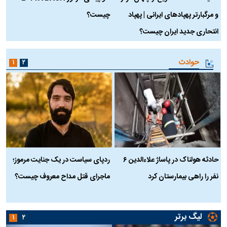
و مرگبارتر پهپادهای ایرانی | پهپاد
چیست؟
م
انتحاری جدید ایران چیست؟
حوادث
۱
۲
حادثه هولناک در پاساژ علاءالدین ۶
ردپای سیاست در یک جنایت مرموز؛
ج
نفر را راهی بیمارستان کرد
ماجرای قتل مداح معروف چیست؟
ب
ج
لیگ برتر
۱
۲