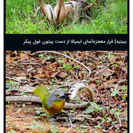
ببینید| فرار معجزه‌آسای ایمپالا از دست پیتون غول پیکر