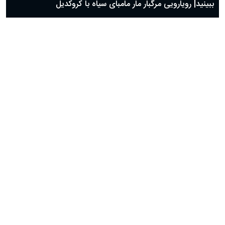
ببینید| رویارویی مرگبار مار مامبای سیاه با کروکدیل
ببینید| فرار معجزه‌آسای ایمپالا از دست پیتون غول پیکر