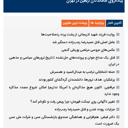
پیاده‌روی جاماندگان اربعین در تهران
آخرین اخبار
پربازدید ها
پربحث ترین عناوین
روایت فرزند شهید لاریجانی از پشت پرده ردصلاحیت‌ها
عامل اصلی قتل حمیدرضا رجب‌زاده دستگیر شد
عکس‌های عروسی مرتضی پورعلی گنجی
قتل یک مداح جوان و پرونده‌های حل‌نشده | تاریخ ترورهای سیاسی و مذهبی
در ایران
حمله انتخاباتی ترامپ به عبدال‌السید و همسرش
پزشکیان: هدف ترورها، دانشمندان گره‌گشای کشور بودند
عراقچی: اکنون هیچ مذاکره‌ای با آمریکا نداریم| امکان شروع مجدد مذاکره
وجود ندارد
تغییر ناگهانی روی نیمکت قهرمان؛ چرا ربیعی رفت و نکونام آمد؟
جزئیات ربوده شدن و قتل حمیدرضا رجب‌زاده
دکتر فیض: هم‌افزایی و هماهنگی صندوق بازنشستگی مس و شرکت ملی مس
یک ضرورت است