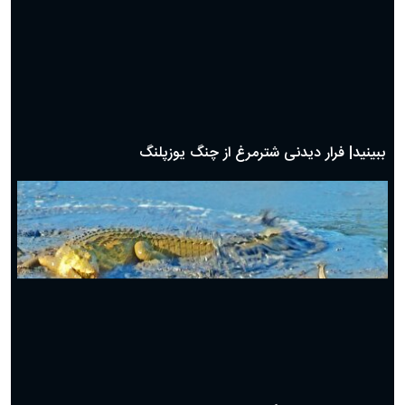
ببینید| دردسر مار کبرا برای بلعیدن بزمجه
ببینید| فرار دیدنی شترمرغ از چنگ یوزپلنگ