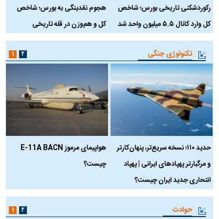
رکوردشکنی تاریخی بورس؛ شاخص
هجوم نقدینگی به بورس؛ شاخص
ب
کل وارد کانال ۵.۵ میلیون واحد شد
کل و هم‌وزن در قله تاریخی
تکنولوژی جنگی
۱
۲
حدید ۱۱۰؛ نسخه سریع‌تر، پنهان‌کارتر
هواپیمای مرموز E-11A BACN
ف
و مرگبارتر پهپادهای ایرانی | پهپاد
چیست؟
م
انتحاری جدید ایران چیست؟
حوادث
۱
۲