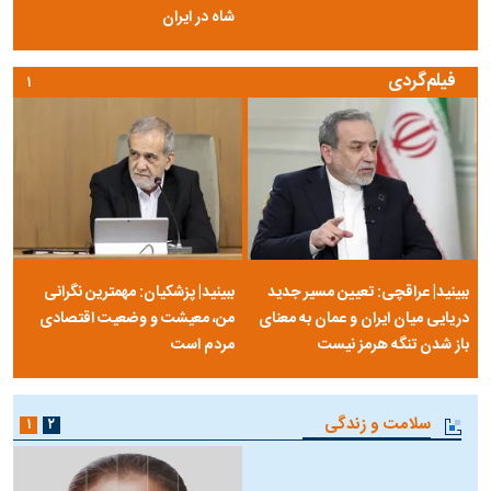
شاه در ایران
فیلم‌گردی
۱
ببینید| عراقچی: تعیین مسیر جدید
ببینید| پزشکیان: مهمترین نگرانی
دریایی میان ایران و عمان به معنای
من، معیشت و وضعیت اقتصادی
باز شدن تنگه هرمز نیست
مردم است
سلامت و زندگی
۱
۲