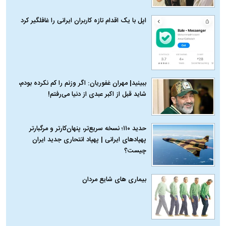
اپل با یک اقدام تازه کاربران ایرانی را غافلگیر کرد
ببینید| مهران غفوریان: اگر وزنم را کم نکرده بودم،
شاید قبل از اکبر عبدی از دنیا می‌رفتم!
حدید ۱۱۰؛ نسخه سریع‌تر، پنهان‌کارتر و مرگبارتر
پهپادهای ایرانی | پهپاد انتحاری جدید ایران
چیست؟
بیماری‌ های شایع مردان