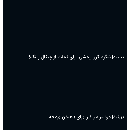
ببینید| شگرد گراز وحشی برای نجات از چنگال پلنگ!