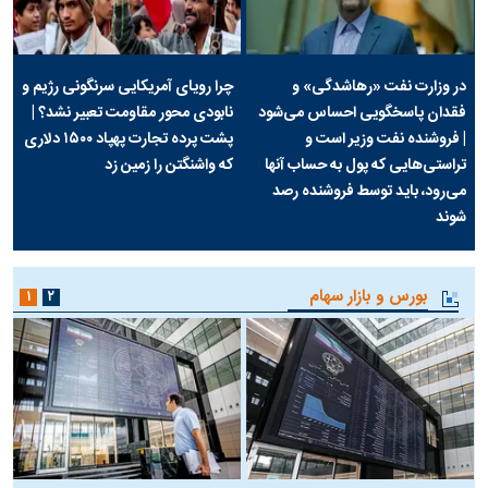
در وزارت نفت «رهاشدگی» و
چرا رویای آمریکایی سرنگونی رژیم و
فقدان پاسخگویی احساس می‌شود
نابودی محور مقاومت تعبیر نشد؟ |
| فروشنده نفت وزیر است و
پشت پرده تجارت پهپاد‌ ۱۵۰۰ دلاری
تراستی‌هایی که پول به حساب آنها
که واشنگتن را زمین زد
می‌رود، باید توسط فروشنده رصد
شوند
بورس و بازار سهام
۱
۲