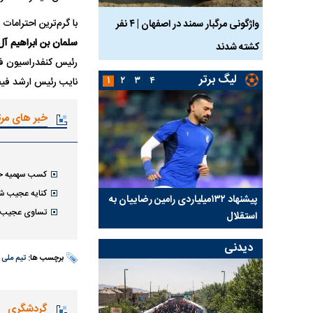
با گرم‌ترین احتراما
ساله بر اثر برق
واژگونی مرگبار سمند در اصفهان | ۴ نفر
عکس| ماجرای کشف جسد
سلمان بن ابراهیم آل
کشته شدند
توسط حیوانات خورده شد
رئیس کنفدراسیون فو
لیگ برتر
۱
۲
۳
۴
نایب رئیس ارشد فیف
خبر های مر
کسب سهمیه حضو
کنایه عجیب شا
کلیدی
پیشنهاد ۱۳۲میلیاردی رامین رضاییان به
بازگشت اندونگ به استق
تساوی عجیب تی
استقلال
هافبک گابنی در آستانه 
دیدنی
برچسب ها:
تیم ملی 
گردشگری