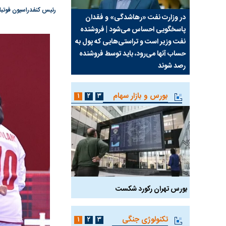
رئیس کنفدراسیون فوتبال
سیما علیه
در وزارت نفت «رهاشدگی» و فقدان
چرا رویای آمریکایی سرن
پاسخگویی احساس می‌شود | فروشنده
نابودی محور مقاومت تع
نفت وزیر است و تراستی‌هایی که پول به
پرد
حساب آنها می‌رود، باید توسط فروشنده
واشنگتن را زمین زد
رصد شوند
بورس و بازار سهام
۱
۲
۳
بورس تهران رکورد شکست
سیگنال مثبت دیپلماسی 
تکنولوژی جنگی
۱
۲
۳