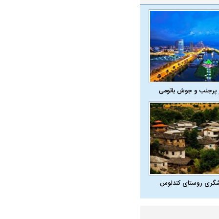
 پرجنب و جوش باتومی
شگری روستای کندلوس