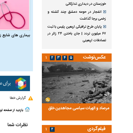
خوزستان در دیداری تدارکاتی
انفجار در حومه دمشق چند کشته و
زخمی برجا گذاشت
پایان طرح ترافیکی اربعین پلیس با ثبت
۶۷ میلیون تردد | جان باختن ۲۴ زائر در
بیماری‌ های شایع ز
تصادفات اربعینی
عکس‌نوشت
۱
۲
۳
۴
۵
گزارش خطا
ضا تختی و
مرصاد و الهیات سیاسی مجاهدین خلق
آخرین پرده از حیات سی
بازدید از صفحه او
روایتی از آخرین مصاحبه‌
نظرات شما
فیلم‌گردی
۱
۲