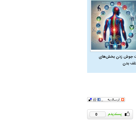
 جوش زدن بخش‌های
لف بدن
در دوران قاجار چگونه
مردی که سر خم نکرد؟ | غلامرضا تختی و
مرصاد و ال
0
حکومت پهلوی