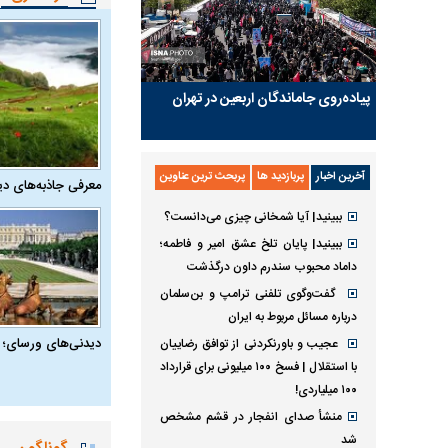
پیاده‌روی جاماندگان اربعین در تهران
آخرین اخبار
پربازدید ها
پربحث ترین عناوین
معرفی جاذبه‌های دی
ببینید| آیا شمخانی چیزی می‌دانست؟
ببینید| پایان تلخ عشق امیر و فاطمه؛
داماد محبوب سندرم داون درگذشت
گفت‌وگوی تلفنی ترامپ و بن‌سلمان
درباره مسائل مربوط به ایران
دیدنی‌های ورسای؛ 
عجیب و باورنکردنی از توافق رضاییان
با استقلال | فسخ ۱۰۰ میلیونی برای قرارداد
۱۰۰ میلیاردی!
منشأ صدای انفجار در قشم مشخص
شد