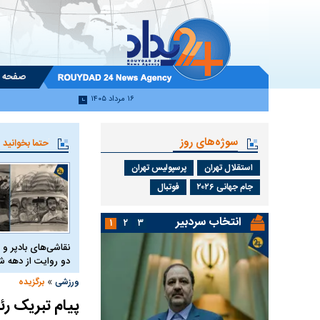
صفحه 
۱۶ مرداد ۱۴۰۵
سوژه‌های روز
حتما بخوانید
استقلال تهران
پرسپولیس تهران
جام جهانی ۲۰۲۶
فوتبال
انتخاب سردبیر
۱
۲
۳
نقاشی‌های بادپر و 
دو روایت از دهه
»
ورزشی
برگزیده
پیام تبریک رئیس AFC برای صعود تیم ملی فوتسال زنان 