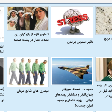
تصاویر تازه از بازیگران زن
 برنج
بامداد خمار در پشت صحنه
تاثیر استرس بر بدن
اپل 
ایرا
ن: اگر وزنم
حدید ۱۱۰؛ نسخه سریع‌تر،
(تص
بیماری‌ های شایع مردان
ید قبل از
پنهان‌کارتر و مرگبارتر پهپادهای
نیک
رفتم!
ایرانی | پهپاد انتحاری جدید
تن‌
ایران چیست؟