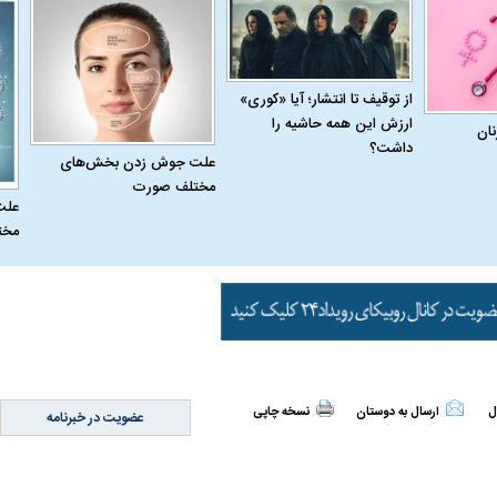
از توقیف تا انتشار؛ آیا «کوری»
ارزش این همه حاشیه را
نان
داشت؟
علت جوش زدن بخش‌های
مختلف صورت
علت
مخت
اسی یک سلسله |
ریشه‌های عزاداری ماه محرم در فرهنگ
عزاداری ماه محرم 
ل
ارسال به دوستان
نسخه چاپی
عضویت در خبرنامه
ی شاه در ایران
و تاریخ ایران
انجام می‌شد؟