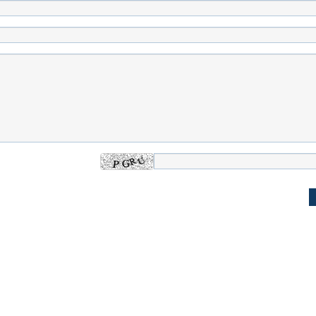
 حجازی درباره
ببینید| انیمیشن لگویی حمله به کویت با
ببینید| نظر متفاو
جنگنده اف-۵
گوگوش خبرساز ش
علت تنگی نفس و راه های درمان آن
دلیل علاقه برخی اف