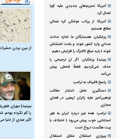
گوناگون
آمریکا تحریم‌های جدیدی علیه کوبا
اعمال کرد
آمریکا: از پرتاب موشکی کره شمالی
مطلع هستیم
پزشکیان: همسایگان ما اجازه ندادند
عده‌ای وارد کشور شوند و باعث اغتشاش
از بین بردن حشرات
شوند | باید مبلغ کالابرگ را افزایش دهیم
ببینید| پزشکیان: اگر ارز ترجیحی را
حذف نمی‌کردیم، قطعاً قحطی پیش
می‌آمد
پاسخ قالیباف به ترامپ
دستگیری عامل انتشار مطالب
توهین‌آمیز علیه زائران اربعین در فضای
مجازی
ببینید| مهران غفوریا
را کم نکرده بودم، شا
ترامپ: همه چیز درباره ایران به طور
اکبر عبدی از دنیا می‌
استثنایی خوب پیش می‌رود | اختلاف با
پیت هگست دروغ است
پیروزی استقلال مقابل استقلال