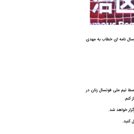
رسال نامه ای خطاب به مهدی
ه سریع‌تر، پنهان‌کارتر و
هواپیمای مرموز E-11A BACN چیست؟
یرانی | پهپاد انتحاری
؟
سط تیم ملی فوتسال زنان در
 کنید.