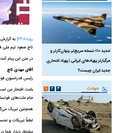
رویداد۲۴|
به گزارش 
تاج صعود تیم ملی فوتسال زن
 ماسک
حدید ۱۱۰؛ نسخه سریع‌تر، پنهان‌کارتر و
هواپیمای مرموز E-11A BACN چیست؟
در متن این پیام آمد
مرگبارتر پهپادهای ایرانی | پهپاد انتحاری
آقای مهدی تاج
جدید ایران چیست؟
رئیس فدراسیون فوتب
حوادث
۱
۲
۳
باعث افتخار من است
جام ملت‌های فوتسال زنان آسیا 2025 که امروز در هوهوت، چین برگزا
همچنین تبریک می‌گویم با
لطفاً تبریکات و تحس
مشتاق دیدار شما در