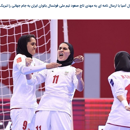
 آسیا با ارسال نامه ای به مهدی تاج صعود تیم ملی فوتسال بانوان ایران به جام جهانی را تبری
گونی رژیم و
مطالعه رفتار هیستریک صدا و سیما علیه
در وزارت نفت «ر
بیر نشد؟ | پشت
کمپین نه به اعدام
پاسخگویی احساس 
ه تجارت پهپاد‌ ۱۵۰۰ دلاری که
نفت وزیر است و ت
حساب آنها می‌رود
رصد شوند
به بورس
پرواز ۱۰۰ هزار واحدی شاخص کل بورس
بورس تهران رکور