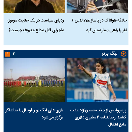
حادثه هولناک در پاساژ علاءالدین ۶
ردپای سیاست در یک جنایت مرموز؛
ج
نفر را راهی بیمارستان کرد
ماجرای قتل مداح معروف چیست؟
ب
ج
لیگ برتر
۱
۲
پرسپولیس از جذب حسین‌نژاد عقب
بازی‌های لیگ برتر فوتبال با تماشاگر
کشید؛ رضایتنامه ۲ میلیون دلاری
برگزار می‌شود
مانع انتقال