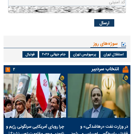
سوژه‌های روز
استقلال تهران
پرسپولیس تهران
جام جهانی ۲۰۲۶
فوتبال
انتخاب سردبیر
۱
۲
در وزارت نفت «رهاشدگی» و
چرا رویای آمریکایی سرنگونی رژیم و
فقدان پاسخگویی احساس می‌شود
نابودی محور مقاومت تعبیر نشد؟ |