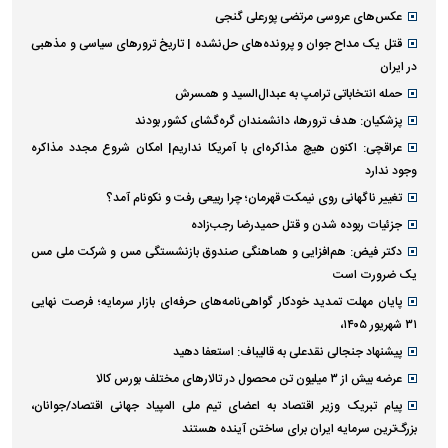
عکس‌های عروسی مرتضی پورعلی گنجی
قتل یک مداح جوان و پرونده‌های حل‌نشده | تاریخ ترورهای سیاسی و مذهبی
در ایران
حمله انتخاباتی ترامپ به عبدال‌السید و همسرش
پزشکیان: هدف ترورها، دانشمندان گره‌گشای کشور بودند
عراقچی: اکنون هیچ مذاکره‌ای با آمریکا نداریم| امکان شروع مجدد مذاکره
وجود ندارد
تغییر ناگهانی روی نیمکت قهرمان؛ چرا ربیعی رفت و نکونام آمد؟
جزئیات ربوده شدن و قتل حمیدرضا رجب‌زاده
دکتر فیض: هم‌افزایی و هماهنگی صندوق بازنشستگی مس و شرکت ملی مس
یک ضرورت است
پایان مهلت تمدید خودکار گواهی‌نامه‌های حرفه‌ای بازار سرمایه؛ فرصت نهایی
۳۱ شهریور ۱۴۰۵،
پیشنهاد جنجالی نقدعلی به قالیباف: استعفا دهید
عرضه بیش از ۳ میلیون تن محصول در تالار‌های مختلف بورس کالا
پیام تبریک وزیر اقتصاد به اعضای تیم ملی المپیاد جهانی اقتصاد/جوانان،
بزرگ‌ترین سرمایه ایران برای ساختن آینده هستند