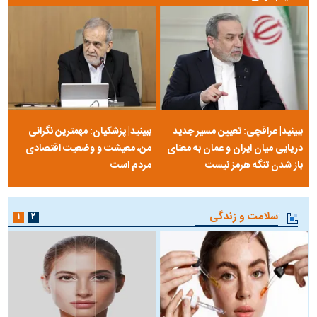
ببینید| عراقچی: تعیین مسیر جدید
ببینید| پزشکیان: مهمترین نگرانی
دریایی میان ایران و عمان به معنای
من، معیشت و وضعیت اقتصادی
باز شدن تنگه هرمز نیست
مردم است
سلامت و زندگی
۱
۲