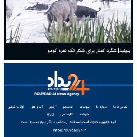
ببینید| شگرد کفتار برای شکار تک نفره کودو
تماس با ما
درباره ما
پیوندها
جستجو
آرشیو
آب و هوا
اوقات شرعی
خبرنامه
نظرسنجی
RSS
کلیه حقوق محفوظ است،استفاده از مطالب با ذکر منبع بلامانع است
info@rouydad24.ir