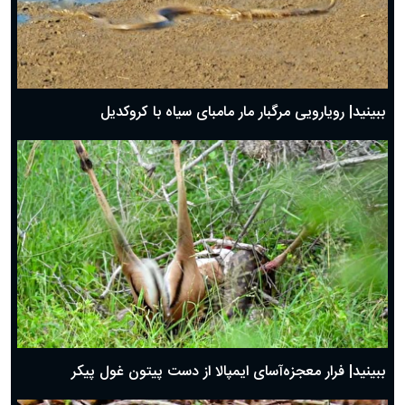
ببینید| رویارویی مرگبار مار مامبای سیاه با کروکدیل
ببینید| فرار معجزه‌آسای ایمپالا از دست پیتون غول پیکر