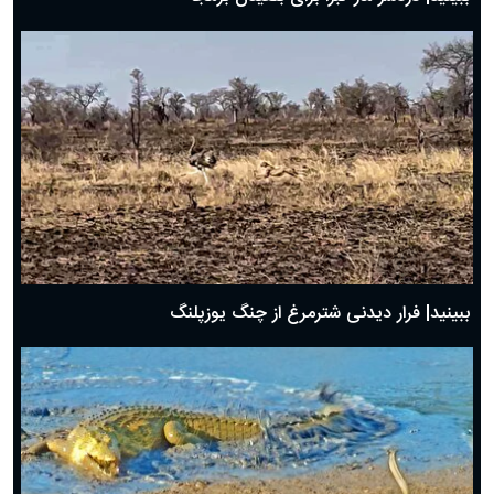
ببینید| فرار دیدنی شترمرغ از چنگ یوزپلنگ