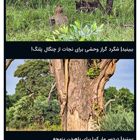
ببینید| شگرد گراز وحشی برای نجات از چنگال پلنگ!
ببینید| دردسر مار کبرا برای بلعیدن بزمجه