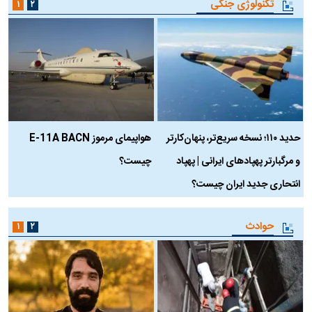
تکنولوژی جنگی
۱
۲
حدید ۱۱۰؛ نسخه سریع‌تر، پنهان‌کارتر
هواپیمای مرموز E-11A BACN
ف
و مرگبارتر پهپادهای ایرانی | پهپاد
چیست؟
م
انتحاری جدید ایران چیست؟
حوادث
۱
۲