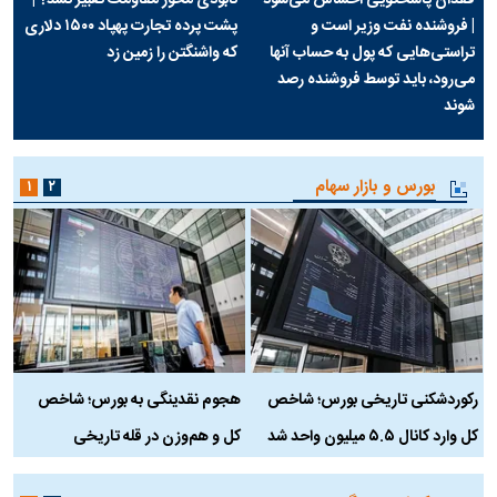
| فروشنده نفت وزیر است و
پشت پرده تجارت پهپاد‌ ۱۵۰۰ دلاری
تراستی‌هایی که پول به حساب آنها
که واشنگتن را زمین زد
می‌رود، باید توسط فروشنده رصد
شوند
بورس و بازار سهام
۱
۲
رکوردشکنی تاریخی بورس؛ شاخص
هجوم نقدینگی به بورس؛ شاخص
ب
کل وارد کانال ۵.۵ میلیون واحد شد
کل و هم‌وزن در قله تاریخی