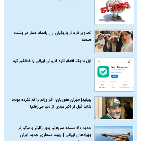
تصاویر تازه از بازیگران زن بامداد خمار در پشت
صحنه
اپل با یک اقدام تازه کاربران ایرانی را غافلگیر کرد
ببینید| مهران غفوریان: اگر وزنم را کم نکرده بودم،
شاید قبل از اکبر عبدی از دنیا می‌رفتم!
حدید ۱۱۰؛ نسخه سریع‌تر، پنهان‌کارتر و مرگبارتر
پهپادهای ایرانی | پهپاد انتحاری جدید ایران