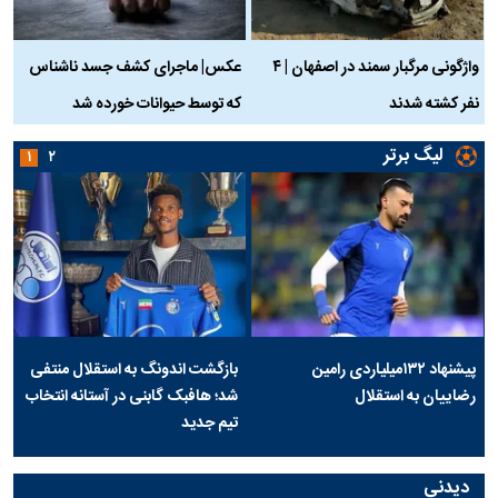
واژگونی مرگبار سمند در اصفهان | ۴
عکس| ماجرای کشف جسد ناشناس
نفر کشته شدند
که توسط حیوانات خورده شد
گ
لیگ برتر
۱
۲
پیشنهاد ۱۳۲میلیاردی رامین
بازگشت اندونگ به استقلال منتفی
رضاییان به استقلال
شد؛ هافبک گابنی در آستانه انتخاب
تیم جدید
دیدنی