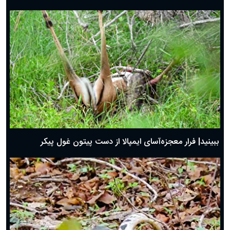
ببینید| فرار معجزه‌آسای ایمپالا از دست پیتون غول پیکر