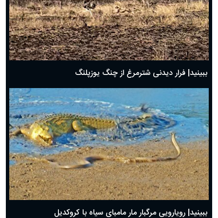
ببینید| فرار دیدنی شترمرغ از چنگ یوزپلنگ
ببینید| رویارویی مرگبار مار مامبای سیاه با کروکدیل