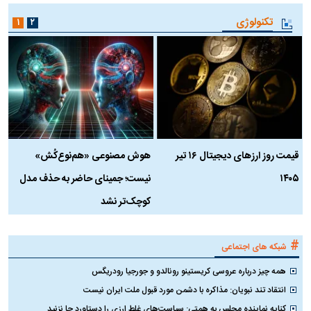
تکنولوژی
۱
۲
قیمت روز ارز‌های دیجیتال ۱۶ تیر
هوش مصنوعی «هم‌نوع‌کُش»
چ
۱۴۰۵
نیست؛ جمینای حاضر به حذف مدل
ک
کوچک‌تر نشد
#
شبکه های اجتماعی
همه چیز درباره عروسی کریستینو رونالدو و جورجیا رودریگس
انتقاد تند نبویان: مذاکره با دشمن مورد قبول ملت ایران نیست
کنایه نماینده مجلس به همتی: سیاست‌های غلط ارزی را دستاورد جا نزنید