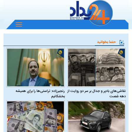
باز
و
بسته
حتما بخوانید
کردن
منو
نقاشی‌های بادپر و جدال بر سر دو روایت از
رنجبرزاده: تراستی‌ها را برای همیشه
دهه شصت
بخشکانیم