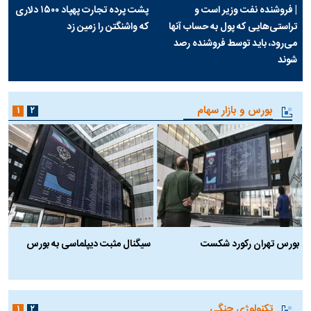
| فروشنده نفت وزیر است و
پشت پرده تجارت پهپاد‌ ۱۵۰۰ دلاری
تراستی‌هایی که پول به حساب آنها
که واشنگتن را زمین زد
می‌رود، باید توسط فروشنده رصد
شوند
بورس و بازار سهام
۱
۲
بورس تهران رکورد شکست
سیگنال مثبت دیپلماسی به بورس
ب
تکنولوژی جنگی
۱
۲