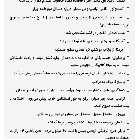
ببینید| پایان تلخ عشق امیر و فاطمه؛ داماد محبوب سندرم داون درگذشت
گفت‌وگوی تلفنی ترامپ و بن‌سلمان درباره مسائل مربوط به ایران
عجیب و باورنکردنی از توافق رضاییان با استقلال | فسخ ۱۰۰ میلیونی برای
قرارداد ۱۰۰ میلیاردی!
منشأ صدای انفجار در قشم مشخص شد
آمریکا تحریم‌های جدیدی علیه کوبا اعمال کرد
آمریکا: از پرتاب موشکی کره شمالی مطلع هستیم
پزشکیان: همسایگان ما اجازه ندادند عده‌ای وارد کشور شوند و باعث اغتشاش
شوند | باید مبلغ کالابرگ را افزایش دهیم
ببینید| پزشکیان: اگر ارز ترجیحی را حذف نمی‌کردیم، قطعاً قحطی پیش می‌آمد
پاسخ قالیباف به ترامپ
دستگیری عامل انتشار مطالب توهین‌آمیز علیه زائران اربعین در فضای مجازی
ترامپ: همه چیز درباره ایران به طور استثنایی خوب پیش می‌رود | اختلاف با
پیت هگست دروغ است
پیروزی استقلال مقابل استقلال خوزستان در دیداری تدارکاتی
انفجار در حومه دمشق چند کشته و زخمی برجا گذاشت
پایان طرح ترافیکی اربعین پلیس با ثبت ۶۷ میلیون تردد | جان باختن ۲۴ زائر در
تصادفات اربعینی