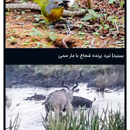
ببینید| نبرد پرنده شجاع با مار سمی