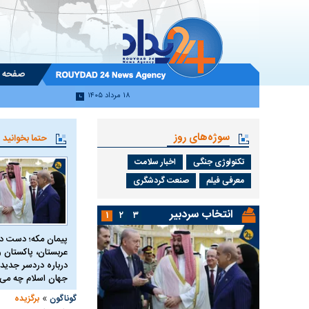
صفحه 
۱۸ مرداد ۱۴۰۵
سوژه‌های روز
حتما بخوانید
تکنولوژی جنگی
اخبار سلامت
معرفی فیلم
صنعت گردشگری
انتخاب سردبیر
۱
۲
۳
پیمان مکه؛ دست 
عربستان، پاکستان و 
درباره دردسر جدید 
جهان اسلام چه می 
»
گوناگون
برگزیده