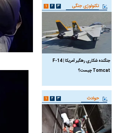
تکنولوژی جنگی
۱
۲
۳
جنگنده شکاری رهگیر آمریکا | F-14
حدید ۱۱۰؛ نسخه سریع‌
Tomcat چیست؟
مرگبارتر پهپادهای ایرانی 
جدید ایران چیست؟
حوادث
۱
۲
۳