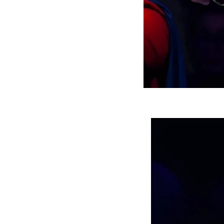
جنگنده شکاری رهگیر آمریکا | F-14
حدید ۱۱۰؛ نسخه سریع‌تر، پنهان‌کارتر و
مرگبارتر پهپادهای ایرانی | پهپاد انتحاری
جدید ایران چیست؟