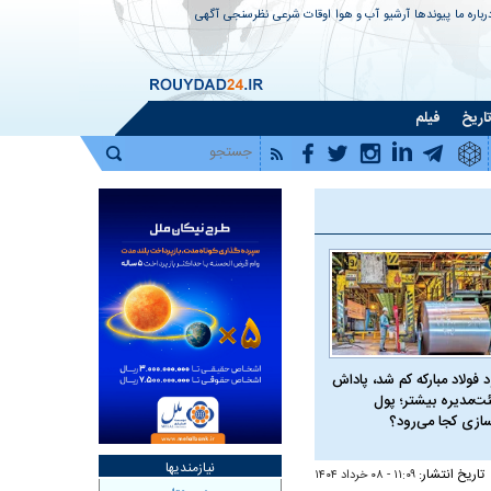
رباره ما
پیوندها
آرشیو
آب و هوا
اوقات شرعی
نظرسنجی
آگهی
اریخ
فیلم
 فولاد مبارکه کم شد، پاداش
ت‌مدیره بیشتر؛ پول
سازی کجا می‌رود؟
نیازمندیها
تاریخ انتشار:
۱۱:۰۹ - ۰۸ خرداد ۱۴۰۴