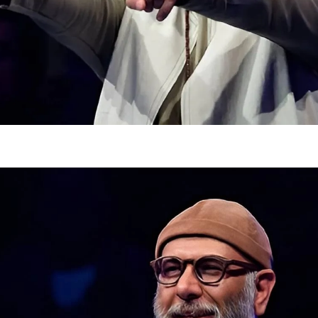
تر، پنهان‌کارتر و
هواپیمای مرموز E-11A BACN چیست؟
| پهپاد انتحاری
Tomcat چیست؟