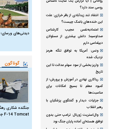
روحانی | آیا گزارش یک سایت ناشناس
روسی سند دارد؟
انتقاد تند زیدآبادی از باقر خرازی: علت
این خنده‌های بانمک چیست؟
اعتمادبه‌نفس عجیب کارشناس
دیدنی‌های ورسای؛ 
صداوسیما: دانش بیشتری از مسئولان
دیپلماسی دارم
ونس: آمریکا به توافق تنگه هرمز
نزدیک شده
گوناگون
واریز بخشی از سود سهام عدالت تا این
تاریخ
ریاکاری نهادی در آموزش و پرورش؛ از
کمبود معلم تا بسیج امکانات برای
مناسبت‌ها
جزئیات دیدار و گفتگوی پزشکیان با
رهبر انقلاب
جنگنده شکاری رهگیر
F-14 Tomcat چیست؟
وال‌استریت ژورنال: ترامپ حتی بدون
توافق هسته‌ای آماده پایان جنگ بود