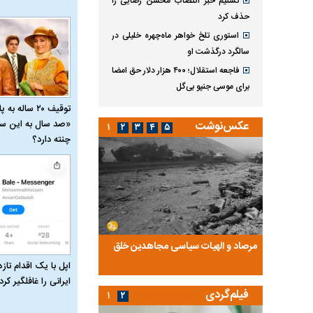
تسنیم خبر انتصاب محسن رضایی را
حذف کرد
استوری تلخ خواهر ماه‌چهره خلیلی در
سالگرد درگذشت او
فاجعه استقلال؛ ۴۰۰ هزار دلار حق امضا
برای موسی جنپو بی‌گل
توقیف ۲۰ ساله 
«صد سال به این سا
عکس‌نوشت
۱
۲
۳
۴
۵
چنته دارد؟
ضا تختی و
مرصاد و الهیات سیاسی مجاهدین خلق
آخرین پرده از حیات سی
روایتی از آخرین مصاحبه‌
اپل با یک اقدام تازه
ایرانی را غافلگیر کرد
فیلم‌گردی
۱
۲