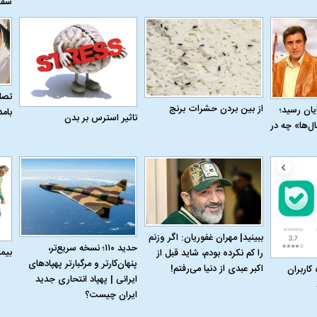
شفا
تصاو
از بین بردن حشرات برنج
به پایان رسید؛
بام
تاثیر استرس بر بدن
ل‌ها» چه در
ببینید| مهران غفوریان: اگر وزنم
حدید ۱۱۰؛ نسخه سریع‌تر،
اسی یک سلسله |
ریشه‌های عزاداری ماه محرم در فرهنگ
عزاداری ماه محرم 
بیم
را کم نکرده بودم، شاید قبل از
پنهان‌کارتر و مرگبارتر پهپادهای
ی شاه در ایران
و تاریخ ایران
انجام می‌شد؟
اکبر عبدی از دنیا می‌رفتم!
 کاربران
ایرانی | پهپاد انتحاری جدید
ایران چیست؟