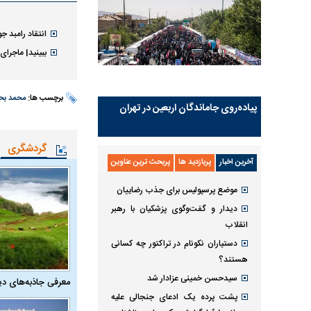
انتقاد رامبد ج
ببینید| ماجرا
برچسب ها:
محمد بحر
پیاده‌روی جاماندگان اربعین در تهران
گردشگری
آخرین اخبار
پربازدید ها
پربحث ترین عناوین
موضع پرسپولیس برای جذب رضاییان
دیدار و گفت‌وگوی پزشکیان با رهبر
انقلاب
دستیاران نکونام در تراکتور چه کسانی
هستند؟
سیدحسن خمینی عزادار شد
معرفی جاذبه‌های دی
پشت پرده یک ادعای جنجالی علیه