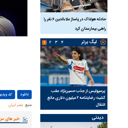
بازداشت
حادثه هولناک در پاساژ علاءالدین ۶ نفر را
ردپای سیاست در یک جنا
پلک
راهی بیمارستان کرد
ماجرای قتل مداح معر
لیگ برتر
۱
۲
۳
۴
ی شد؛
پرسپولیس از جذب حسین‌نژاد عقب
بازی‌های لیگ برتر فوتبا
دانلود
کد ویدیو
کشید؛ رضایتنامه ۲ میلیون دلاری مانع
برگزار می‌شود
انتقال
منبع:
عصر ایران
دیدنی
خبر های مر