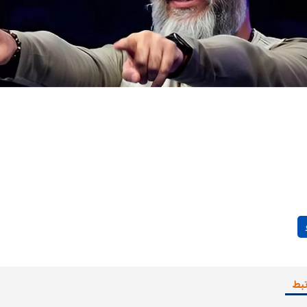
یت مرموز؛
جراحان قلابی در شمال تهران بازداشت
وف چیست؟
شدند؛ از تزریق فیلر تا جراحی پلک
راهی بیمارستان کر
ل با تماشاگر
رقم نجومی رضایتنامه مدافع موردنظر
دو خرید جدید پرس
Play
پرسپولیس لو رفت
امضای قرارداد امر
Video
تبط