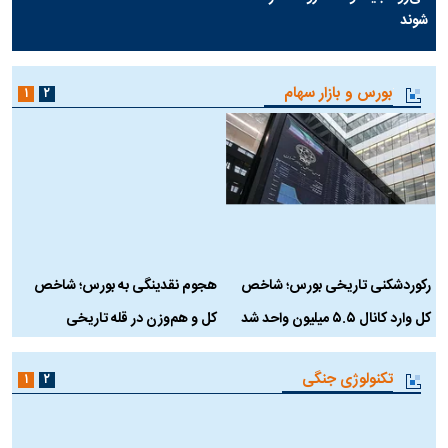
در وزارت نفت «رهاشدگی» و
چرا رویای آمریکایی سرنگونی رژیم و
فقدان پاسخگویی احساس می‌شود
نابودی محور مقاومت تعبیر نشد؟ |
| فروشنده نفت وزیر است و
پشت پرده تجارت پهپاد‌ ۱۵۰۰ دلاری
تراستی‌هایی که پول به حساب آنها
که واشنگتن را زمین زد
می‌رود، باید توسط فروشنده رصد
شوند
بورس و بازار سهام
۱
۲