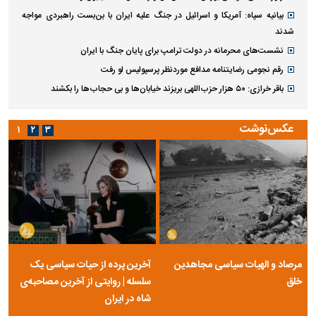
آخرین اخبار
پربازدید ها
پربحث ترین عناوین
دکتر للـه‌گانی: ابزار‌های نوین تامین مالی، منابع بانکی را هدفمندتر به سمت
بنگاه‌های اقتصادی هدایت می‌کند
پیام تبریک مدیرعامل بانک رفاه کارگران به مناسبت روز خبرنگار
ببینید | افشای محل پناهگاه رهبر شهید انقلاب روی آنتن زنده تلویزیون
توقیف ۲۰ ساله به پایان رسید؛ «صد سال به این سال‌ها» چه در چنته دارد؟
مدیرعامل بانک تجارت در پیامی روزخبرنگار را به اصحاب رسانه و خبرنگاران
تبریک گفت
حمید محرمیان معلم پایه‌گذار نشریه ارغنون درگذشت
با صدور پیامی؛ مدیرعامل بانک ملی ایران روز خبرنگار را تبریک گفت
ایران و طلسم قطعنامه ۵۹۸ | روایت غرور راهبردی و فرصت‌های از دست
رفته‌ای که اثراتی جبران‌ناپذیر داشت
قیمت روز گوشی موبایل ۱۷ مرداد ۱۴۰۵
گزارش نگران‌کننده فایننشال‌تایمز از خارک؛ مخازن نفت در حال پر شدن است؟
رکوردشکنی تاریخی بورس؛ شاخص کل وارد کانال ۵.۵ میلیون واحد شد