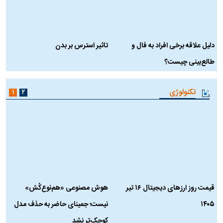
فیلم‌گردی
۱
سخنرانی دیده نشده آیت‌الله
ببینید| انیمیشن لگویی حمله به کویت
هاشمی رفسنجانی درباره پذیرش
با جنگنده اف-۵
قطع نامه۵۹۸
سلامت و زندگی
۱
۲