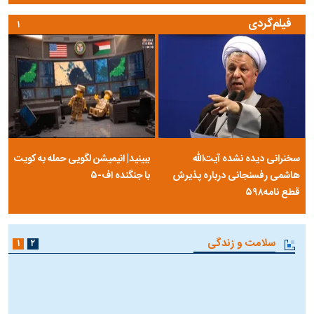
بیانیه سپاه: آمریکا و اسرائیل در جنگ علیه ایران با بن‌بست راهبردی مواجه
شدند
نشست‌های محرمانه در دولت ترامپ برای پایان جنگ با ایران
رقم نجومی رضایتنامه مدافع موردنظر پرسپولیس لو رفت
باقر خرازی: ۵۰ هزار حزب‌اللهی بریزند خیابان‌ها و بی حجاب‌ها را بکشند
عکس‌نوشت
۱
۲
۳
مرصاد و الهیات سیاسی مجاهدین
آخرین پرده از حیات سیاسی یک
خلق
سلسله | روایتی از آخرین مصاحبه‌ی
شاه در ایران