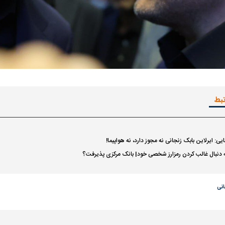
تبط
فضاپیمای «استارشیپ» ایلان ماسک
حدید ۱۱۰؛ نسخ
چیست؟
مرگبارتر پهپادهای ا
جدید ایران چیست
یی: ایرلاین بابک زنجانی نه مجوز دارد، نه هواپیما!
ه دنبال غالب کردن رمزارز شخصی خود| بانک مرکزی پذیرفت؟
انی