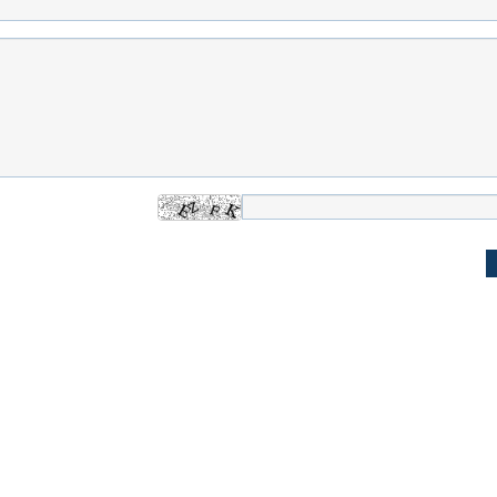
اسی یک سلسله |
ریشه‌های عزاداری ماه محرم در فرهنگ
عزاداری ماه محرم 
ی شاه در ایران
و تاریخ ایران
انجام می‌شد؟