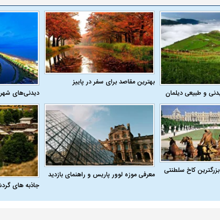
یت مرموز؛
جراحان قلابی در شمال تهران بازداشت
وف چیست؟
شدند؛ از تزریق فیلر تا جراحی پلک
راهی بیمارستان کر
بهترین مقاصد برای سفر در پاییز
دنی و طبیعی دیلمان
دیدنی‌های شهر
ل با تماشاگر
رقم نجومی رضایتنامه مدافع موردنظر
دو خرید جدید پرس
پرسپولیس لو رفت
امضای قرارداد امر
بزرگترین کاخ سلطنتی
معرفی موزه لوور پاریس و راهنمای بازدید
جاذبه های گرد