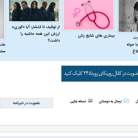
از توقیف تا انتشار؛ آیا «کوری»
ارزش این همه حاشیه را
بیماری‌ های شایع زنان
وت
داشت؟
علت
ا حوله
مخت
لاغ
ل
ارسال به دوستان
نسخه چاپی
عضویت در خبرنامه