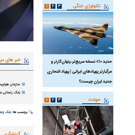
تکنولوژی جنگی
۱
۲
۳
خبر های مر
 ماسک
حدید ۱۱۰؛ نسخه سریع‌تر، پنهان‌کارتر و
هواپیمای مرموز E-11A BACN چیست؟
مرگبارتر پهپادهای ایرانی | پهپاد انتحاری
جدید ایران چیست؟
سازمان هواپیما
بابک زنجانی ب
حوادث
۱
۲
۳
برچسب ها:
بابک زنج
گردشگری