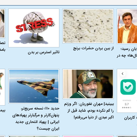
تصاو
از بین بردن حشرات برنج
به پایان رسید؛
بام
تاثیر استرس بر بدن
ل‌ها» چه در
ببینید| مهران غفوریان: اگر وزنم
حدید ۱۱۰؛ نسخه سریع‌تر،
بیم
را کم نکرده بودم، شاید قبل از
پنهان‌کارتر و مرگبارتر پهپادهای
اکبر عبدی از دنیا می‌رفتم!
 کاربران
ایرانی | پهپاد انتحاری جدید
ایران چیست؟