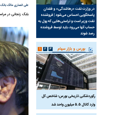
علی انصاری مالک بانک 
سیما علیه
در وزارت نفت «رهاشدگی» و فقدان
چرا رویای آمریکایی سرن
بابک زنجانی در مرا
پاسخگویی احساس می‌شود | فروشنده
نابودی محور مقاومت تع
نفت وزیر است و تراستی‌هایی که پول به
پرد
حساب آنها می‌رود، باید توسط فروشنده
واشنگتن را زمین زد
رصد شوند
بورس و بازار سهام
۱
۲
۳
رکوردشکنی تاریخی بورس؛ شاخص کل
هجوم نقدینگی به بورس
وارد کانال ۵.۵ میلیون واحد شد
هم‌وزن در قله تاریخی