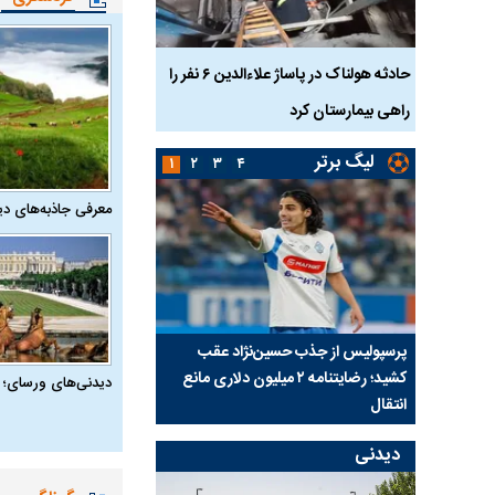
بازداشت
حادثه هولناک در پاساژ علاءالدین ۶ نفر را
ردپای سیاست در یک جنا
پلک
راهی بیمارستان کرد
ماجرای قتل مداح معر
لیگ برتر
۱
۲
۳
۴
معرفی جاذبه‌های دی
ی شد؛
پرسپولیس از جذب حسین‌نژاد عقب
بازی‌های لیگ برتر فوتبا
کشید؛ رضایتنامه ۲ میلیون دلاری مانع
برگزار می‌شود
دیدنی‌های ورسای؛ 
انتقال
دیدنی