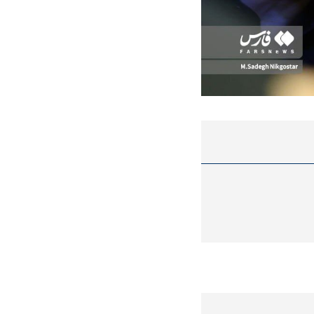
ه سریع‌تر، پنهان‌کارتر و
هواپیمای مرموز E-11A BACN چیست؟
یرانی | پهپاد انتحاری
؟