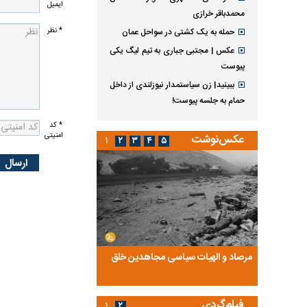
ایمیل
محمدباقر خرازی
* نظر
حمله به یک کشتی در سواحل عمان
عکس | مجتبی جباری به تیم لیگ یکی
پیوست
ببینید| زن سیاستمدار نیوزلندی از داخل
حمام به جلسه پیوست!
* کد
امنیتی
عکس‌نوشت
۱
۲
۳
۴
۵
ضا تختی و
مرصاد و الهیات سیاسی مجاهدین خلق
آخرین پرده از حیات سی
روایتی از آخرین مصاحبه‌
فیلم‌گردی
۱
۲