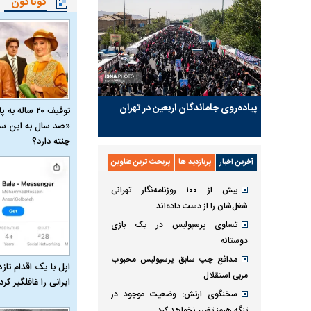
گوناگون
پیاده‌روی جاماندگان اربعین در تهران
توقیف ۲۰ ساله 
«صد سال به این سا
چنته دارد؟
آخرین اخبار
پربازدید ها
پربحث ترین عناوین
بیش از ۱۰۰ روزنامه‌نگار تهرانی
شغل‌شان را از دست داده‌اند
تساوی پرسپولیس در یک بازی
دوستانه
مدافع چپ سابق پرسپولیس محبوب
اپل با یک اقدام تازه
مربی استقلال
ایرانی را غافلگیر کرد
سخنگوی ارتش: وضعیت موجود در
تنگه هرمز تغییر نخواهد کرد