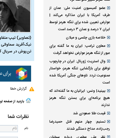
عضو کمیسیون امنیت ملی: عمان از
طرف آمریکا با ایران مذاکره می‌کند‌ |
عوارض تعیین شده برای تنگه هرمز توسط
ایران ۷ درصد و عمان ۳ درصد است
خلاصه بازی چلسی و میلان
(تصاویر) تیپ متفا
نیک‌آفرید سماواتی ب
معاون ترامپ: ایران به ما گفته برای
تن‌پوش در سریال ک
عبور از تنگه هرمز عوارض نخواهد گرفت
وال استریت ژورنال: ایران در چارچوب
توافق برای بازگشایی تنگه هرمز، خواستار
ممنوعیت تردد ناو‌های جنگی آمریکا شده
است
گزارش خطا
ببینید| ونس: ایرانیان به ما گفته‌اند که
هیچ برنامه‌ای برای بستن تنگه هرمز
بازدید از صفحه او
ندارند
قیمت طلا صعودی شد
نظرات شما
تسنیم: چهار متهم قتل حمیدرضا
نام
رجب‌زاده، مداح دستگیر شدند
نظر علی مطهری درباره سخنان