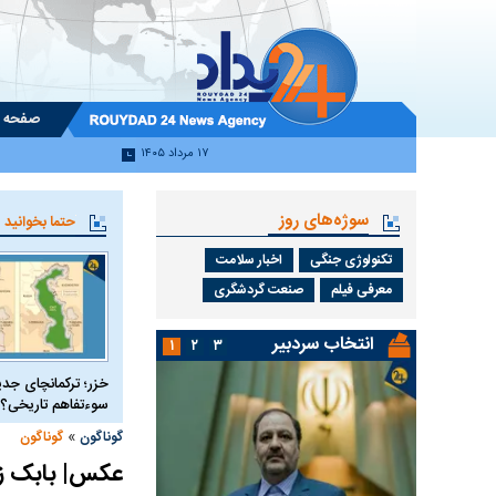
صفحه 
۱۷ مرداد ۱۴۰۵
سوژه‌های روز
حتما بخوانید
تکنولوژی جنگی
اخبار سلامت
معرفی فیلم
صنعت گردشگری
انتخاب سردبیر
۱
۲
۳
خزر؛ ترکمانچای جدی
سوءتفاهم تاریخی؟
»
گوناگون
گوناگون
عکس| بابک زن