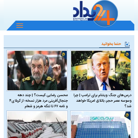
باز
و
بسته
حتما بخوانید
کردن
منو
درس‌های جنگ ویتنام برای ترامپ | چرا
محسن رضایی کیست؟ | چند دهه
وسوسه عصر حجر، باتلاق امریکا خواهد
جنجال‌آفرینی مرد هزار نسخه؛ از کربلای۴
شد؟
و نامه ۶۷ تا تنگه هرمز و شعام