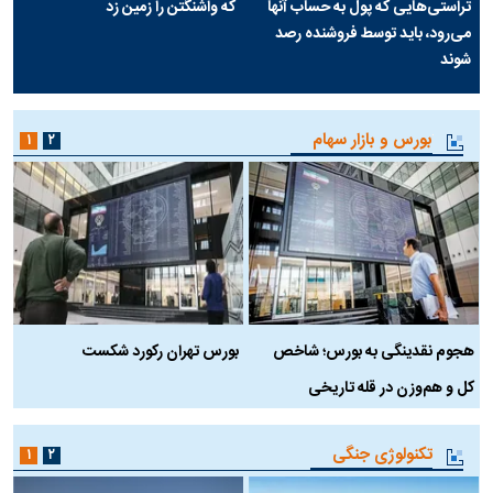
تراستی‌هایی که پول به حساب آنها
که واشنگتن را زمین زد
می‌رود، باید توسط فروشنده رصد
شوند
بورس و بازار سهام
۱
۲
هجوم نقدینگی به بورس؛ شاخص
بورس تهران رکورد شکست
س
کل و هم‌وزن در قله تاریخی
تکنولوژی جنگی
۱
۲