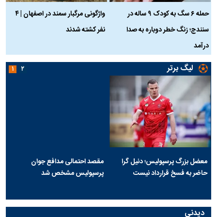
حمله ۶ سگ به کودک ۹ ساله در
واژگونی مرگبار سمند در اصفهان | ۴
ع
سنندج؛ زنگ خطر دوباره به صدا
نفر کشته شدند
ک
درآمد
لیگ برتر
۱
۲
معضل بزرگ پرسپولیس؛ دنیل گرا
مقصد احتمالی مدافع جوان
حاضر به فسخ قرارداد نیست
پرسپولیس مشخص شد
دیدنی