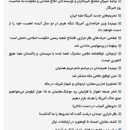
بیانیه دبیرکل مجمع خبرنگاران و نویسندگان دفاع مقدس و مقاومت به مناسبت
روز خبرنگار
تحریم‌های جدید آمریکا علیه ایران
ببینید| وزیر خزانه‌داری آمریکا: تنگه هرمز در دو سال آینده اهمیت خود را از
دست خواهد داد
ابطحی: حرف‌های باقر خرازی، افتتاح شعبه رسمی حکومت اسلامی داعش است
بیفوما در پرسپولیس ماندنی شد
اردوغان: توافقنامه دفاعی مشترک امضا شده با عربستان و پاکستان علیه هیچ
کشوری نیست
ببینید| هنرمندان در مراسم ختم مریم همتیان
متن توافق دفاعی مکه منتشر شد
تصاویر| نماز بن‌سلمان، اردوغان و شهباز شریف در مکه
امام‌ جمعه اهواز: با افزایش برد موشک‌هایمان به ۱۵ هزار کیلومتر می‌خواهیم
عمق خاک آمریکا را هدف قرار دهیم
داروهای کمیاب در دست دلالان!
باقر خرازی؛ چندان درشت گفت که تندروها را جا گذاشت!
کشف بقایای اجساد ۵ کوهنورد در ارتفاعات نپال
پیش بینی وضعیت هوای تهران تا ۵ روز آینده