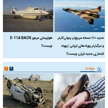
حدید ۱۱۰؛ نسخه سریع‌تر، پنهان‌کارتر
هواپیمای مرموز E-11A BACN
ف
و مرگبارتر پهپادهای ایرانی | پهپاد
چیست؟
م
انتحاری جدید ایران چیست؟
حوادث
۱
۲