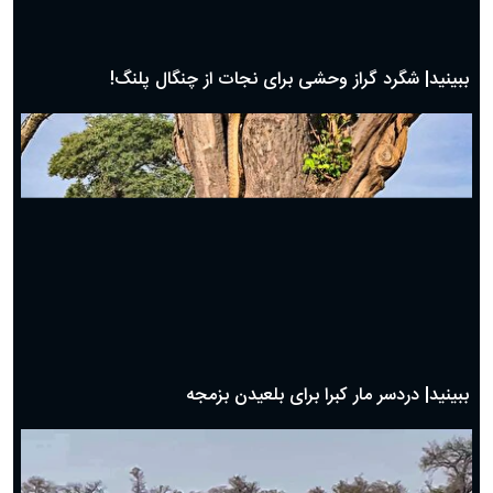
ببینید| شگرد گراز وحشی برای نجات از چنگال پلنگ!
ببینید| دردسر مار کبرا برای بلعیدن بزمجه