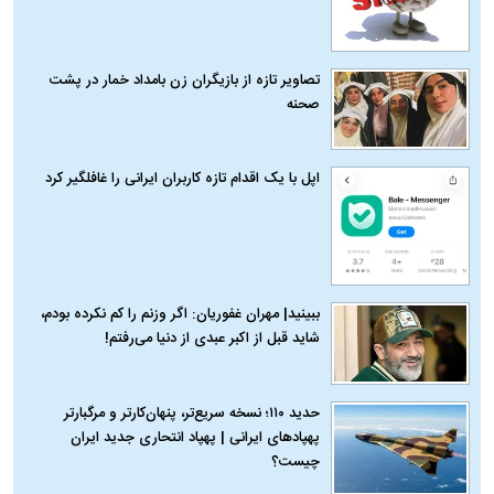
تصاویر تازه از بازیگران زن بامداد خمار در پشت
صحنه
اپل با یک اقدام تازه کاربران ایرانی را غافلگیر کرد
ببینید| مهران غفوریان: اگر وزنم را کم نکرده بودم،
شاید قبل از اکبر عبدی از دنیا می‌رفتم!
حدید ۱۱۰؛ نسخه سریع‌تر، پنهان‌کارتر و مرگبارتر
پهپادهای ایرانی | پهپاد انتحاری جدید ایران
چیست؟