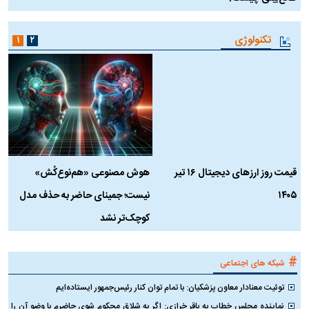
تکنولوژی
۱
۲
قیمت روز ارز‌های دیجیتال ۱۶ تیر
هوش مصنوعی «هم‌نوع‌کُش»
چ
۱۴۰۵
نیست؛ جمینای حاضر به حذف مدل
ک
کوچک‌تر نشد
#
شبکه های اجتماعی
توئیت معنادار معاون پزشکیان: با تمام توان کنار رئیس‌جمهور ایستاده‌ایم
نماینده مجلس خطاب به باقر خرازی: اگر به شلاق محکوم شوی حاضرم با وضو آن را