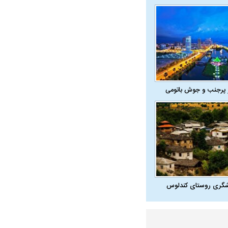
 پرجنب و جوش باتومی
در دوران قاجار چگونه
مردی که سر خم نکرد؟ | غلامرضا تختی و
مرصاد و ال
حکومت پهلوی
شگری روستای کندلوس