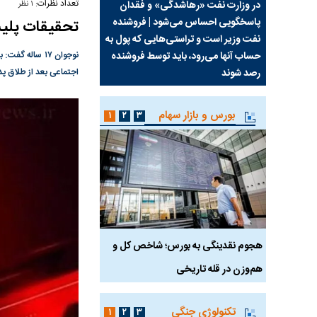
تعداد نظرات:
سیما علیه
در وزارت نفت «رهاشدگی» و فقدان
چرا رویای آمریکایی سرن
۱ نظر
پاسخگویی احساس می‌شود | فروشنده
نابودی محور مقاومت تع
تحقیقات پلیس
نفت وزیر است و تراستی‌هایی که پول به
پرد
حساب آنها می‌رود، باید توسط فروشنده
واشنگتن را زمین زد
نوجوان ۱۷ ساله
رصد شوند
اجتماعی بعد از طلاق پ
بورس و بازار سهام
۱
۲
۳
رس
هجوم نقدینگی به بورس؛ شاخص کل و
بورس تهران رکورد شکس
هم‌وزن در قله تاریخی
تکنولوژی جنگی
۱
۲
۳