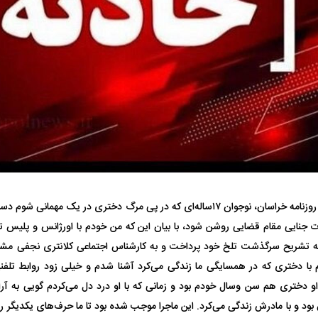
واژگونی مرگبار سمند در اصفهان | ۴ نفر
عکس| ماجرای کشف جسد ناشناس که
توسط حیوانات خورده شد
زنگ خطر دوباره به
وان پرسپولیس
پیشنهاد ۱۳۲میلیاردی رامین رضاییان به
بازگشت اندونگ به
به گزارش روزنامه خراسان، نوجوان ۱۷ساله‌ای که در پی مرگ دختری در یک مهما
استقلال
هافبک گابنی در آس
ات جنایی مقام قضایی روشن شود، با بیان این که من خودم با اورژانس و پلیس
تم با دختری که در همسایگی ما زندگی می‌کرد آشنا شدم و خیلی زود روابط تل
 دختری هم سن وسال خودم بود و زمانی که با او درد دل می‌کردم گویی به آرا
 بود و با مادرش زندگی می‌کرد. این ماجرا موجب شده بود تا ما حرف‌های یکدیگر ر