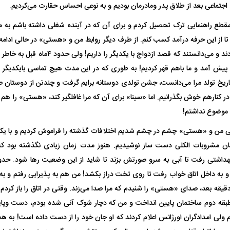
اجتماعی بعد از طلاق پدر ومادرمان بودیم و به نوعی احساس حقارت می‌کردیم.
مقطع راهنمایی ترک تحصیل کردم و برای آن که در آینده شغلی داشته باشم به م
 از این حرفه درآمد کسب کنم. از طرف دیگر روابط من و «هستی» در حالی ادامه
در جریان موضوع بودند و می‌دانستند که قصد از
ش آمد و ما باهم قهر کردیم! به طوری که در این مدت هیچ تماسی بایکدیگر ند
تاریخ تولد مرا می‌دانست، جشن تولدی دوستانه برایم گرفت و چندتن از دوستان 
در کنارهم خوش بگذرانیم. اما «سینا» برای آن که مرا غافلگیر کند، «هستی» را هم
 موضوع نداشتم!
من و «هستی» چشم در چشم شدیم اختلافات گذشته را فراموش کردیم و با یکد
مان مشروبات الکلی دست ساز نوشیدیم. هنوز مدت زمان زیادی نگذشته بود 
اشتی رفت تا آبی به سرو صورتش بزند تا شاید از این وضعیت رها شود. حدو
و به داخل اتاق خواب رفت تا روی تخت دراز بکشد! من هم به پذیرایی رفتم و به
یقه بعد، صدای «هستی» را شنیدم که مرا صدا می‌زند. وقتی در اتاق را باز کردم تا 
بقه دوم ساختمان پایین انداخت و من که دچار شوک آنی شده بودم، دست وپایم
ولی امدادگران اورژانس اعلام کردند که او جان خود را از دست داده است! به ه