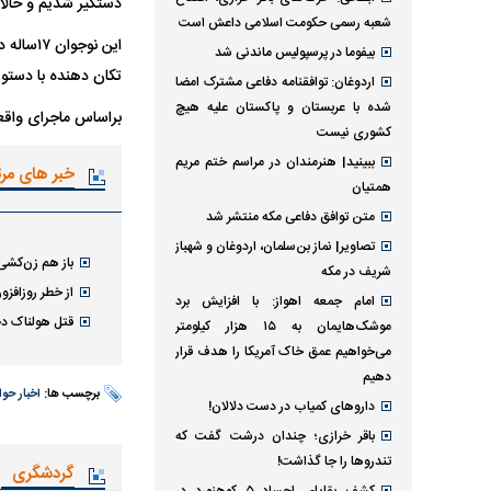
دستگیر شدیم و حالا 
شعبه رسمی حکومت اسلامی داعش است
این نوج
بیفوما در پرسپولیس ماندنی شد
تکان دهنده با دستو
اردوغان: توافقنامه دفاعی مشترک امضا
شده با عربستان و پاکستان علیه هیچ
براساس ماجرای واق
کشوری نیست
ببینید| هنرمندان در مراسم ختم مریم
خبر های مر
همتیان
متن توافق دفاعی مکه منتشر شد
تصاویر| نماز بن‌سلمان، اردوغان و شهباز
باز هم زن‌کشی،
شریف در مکه
از خطر روزافزون خشونت ع
امام‌ جمعه اهواز: با افزایش برد
قتل هولناک دخت
موشک‌هایمان به ۱۵ هزار کیلومتر
می‌خواهیم عمق خاک آمریکا را هدف قرار
دهیم
برچسب ها:
اخبار حو
داروهای کمیاب در دست دلالان!
باقر خرازی؛ چندان درشت گفت که
تندروها را جا گذاشت!
گردشگری