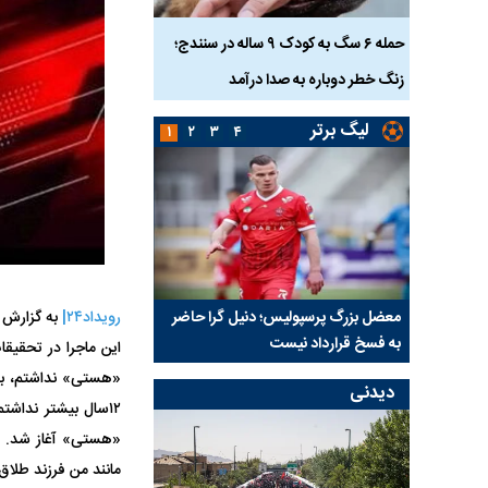
ناس که
حمله ۶ سگ به کودک ۹ ساله در سنندج؛
زنگ خطر دوباره به صدا درآمد
کشته شدند
لیگ برتر
۱
۲
۳
۴
نتفی شد؛
معضل بزرگ پرسپولیس؛ دنیل گرا حاضر
رویداد۲۴|
مقصد احتمالی مدافع ج
ب تیم جدید
به فسخ قرارداد نیست
مشخص شد
این ماجرا در تحقیق
دیدنی
۱۲سال بیشتر نداش
«هستی» آغاز شد. او
مانند من فرزند طلاق