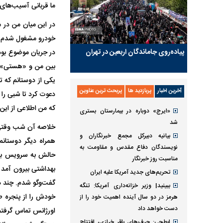
ما قربانی آسیب‌های 
در این میان من در 
خودرو مشغول شدم تا
پیاده‌روی جاماندگان اربعین در تهران
بین من و «هستی» پی
یکی از دوستانم که 
آخرین اخبار
پربازدید ها
پربحث ترین عناوین
دعوت کرد تا شبی را 
که من اطلاعی از این
«ایرج» دوباره در بیمارستان بستری
شد
خلاصه آن شب وقتی 
بیانیه دبیرکل مجمع خبرنگاران و
همراه دیگر دوستان
نویسندگان دفاع مقدس و مقاومت به
حالش به سرویس بهد
مناسبت روز خبرنگار
بهداشتی بیرون آمد 
تحریم‌های جدید آمریکا علیه ایران
گفت‌و‌گو شدم. چند دق
ببینید| وزیر خزانه‌داری آمریکا: تنگه
خودش را از پنجره ط
هرمز در دو سال آینده اهمیت خود را از
دست خواهد داد
اورژانس تماس گرفتم 
ابطحی: حرف‌های باقر خرازی، افتتاح