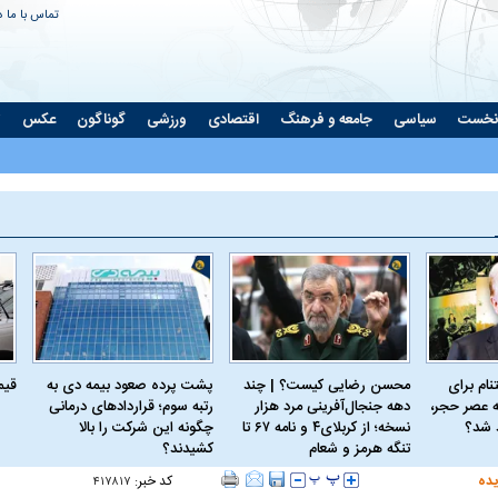
تماس با ما
د
نخست
سیاسی
جامعه و فرهنگ
اقتصادی
ورزشی
گوناگون
عکس
ت
ام برای
محسن رضایی کیست؟ | چند
پشت پرده صعود بیمه دی به
قیمت 
 عصر حجر،
دهه جنجال‌آفرینی مرد هزار
رتبه سوم؛ قراردادهای درمانی
د شد؟
نسخه؛ از کربلای۴ و نامه ۶۷ تا
چگونه این شرکت را بالا
تنگه هرمز و شعام
کشیدند؟
یده
کد خبر:
۴۱۷۸۱۷