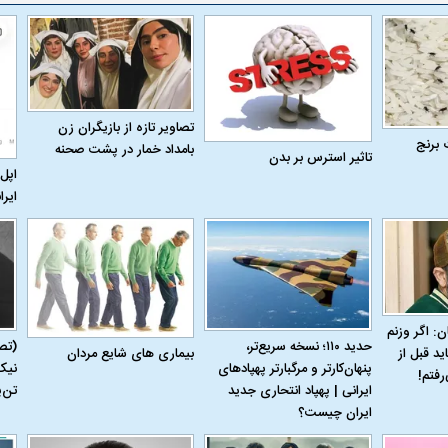
له به کویت با
سخنرانی دیده نشده آیت‌الله هاشمی
ببینید| انیمیشن لگ
رفسنجانی درباره پذیرش قطع نامه۵۹۸
جنگنده اف-۵
تصاویر تازه از بازیگران زن
 برنج
بامداد خمار در پشت صحنه
تاثیر استرس بر بدن
اپل 
ایرا
ن: اگر وزنم
حدید ۱۱۰؛ نسخه سریع‌تر،
(تص
بیماری‌ های شایع مردان
ید قبل از
علت تنگی نفس و راه های درمان آن
دلیل علاقه برخی اف
پنهان‌کارتر و مرگبارتر پهپادهای
نیک
رفتم!
ایرانی | پهپاد انتحاری جدید
تن‌
چیست؟
ایران چیست؟