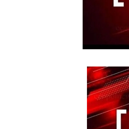
ه سریع‌تر، پنهان‌کارتر و
هواپیمای مرموز E-11A BACN چیست؟
یرانی | پهپاد انتحاری
؟