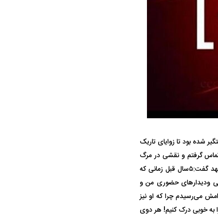
حمله ۶ سگ به کودک ۹ ساله در سنندج؛
واژگونی مرگبار سمند در اصفهان | ۴ نفر
 صدا درآمد
کشته شدند
 استقلال منتفی شد؛
نی شوم دستگیر شده بود تا زوایای تاریک
معضل بزرگ پرسپولیس؛ دنیل گرا حاضر
مقصد احتما
تانه انتخاب تیم جدید
به فسخ قرارداد نیست
مشخص شد
 تماس گرفتم و نقشی در مرگ
«هستی» نداشتم، به تشریح سرگذشت تلخ خود پرداخت و به کارشناس اجتماعی کلانتری نجفی مشهد گفت:۵سال قبل زمانی که
فنی ودیدار‌های حضوری من و
مش می‌رسیدم چرا که او نیز
ا به خوبی درک کنیم! هر دوی