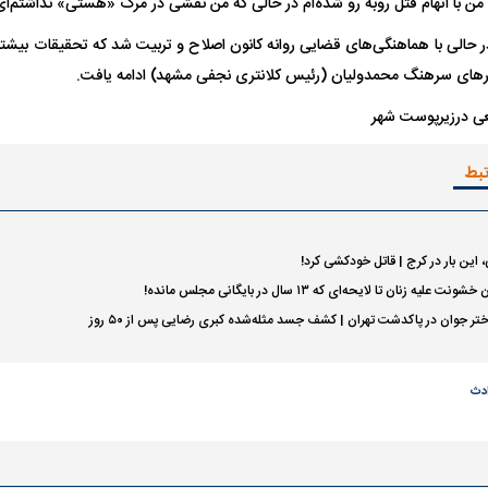
من با اتهام قتل روبه رو شده‌ام در حالی که من نقشی در مرگ «هستی» نداشتم‌ای
وان ۱۷ساله در حالی با هماهنگی‌های قضایی روانه کانون اصلاح و تربیت شد که تحقیقات بیشت
ر‌های سرهنگ محمدولیان (رئیس کلانتری نجفی مشهد) ادامه یافت.
عی درزیرپوست شهر
تبط
 این بار در کرج | قاتل خودکشی کرد!
لیه زنان تا لایحه‌ای که ۱۳ سال در بایگانی مجلس مانده!
ر جوان در پاکدشت تهران | کشف جسد مثله‌شده کبری رضایی پس از ۵۰ روز
ادث