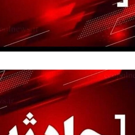
فضاپیمای «استارشیپ» ایلان ماسک
حدید ۱۱۰؛ نسخ
چیست؟
مرگبارتر پهپادهای ا
جدید ایران چیست