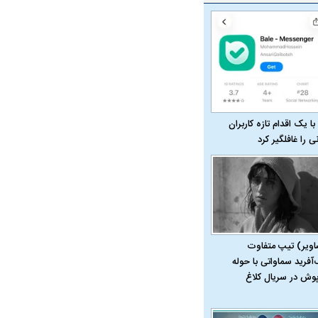
ویی حمله به کویت با
با یک اقدام تازه کاربران
نی را غافلگیر کرد
اویر) تیپ متفاوت
راد به فال و طالع‌بینی
تاثیر استرس بر بدن
‌آفرید سماواتی با حوله
پوش در سریال کلاغ