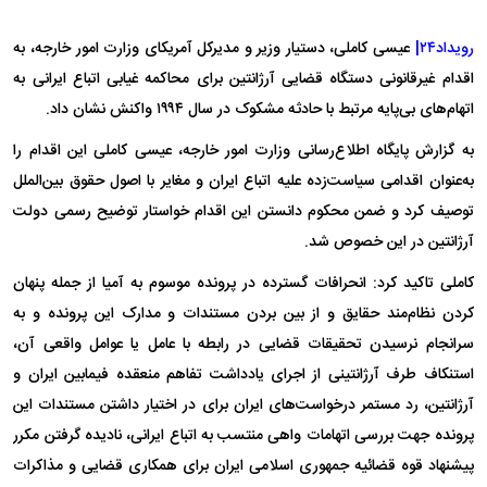
رویداد۲۴|
عیسی کاملی، دستیار وزیر و مدیرکل آمریکای وزارت امور خارجه، به
اقدام غیرقانونی دستگاه قضایی آرژانتین برای محاکمه غیابی اتباع ایرانی به
اتهام‌های بی‌پایه مرتبط با حادثه مشکوک در سال ۱۹۹۴ واکنش نشان داد.
به گزارش پایگاه اطلاع‌رسانی وزارت امور خارجه، عیسی کاملی این اقدام را
به‌عنوان اقدامی سیاست‌زده علیه اتباع ایران و مغایر با اصول حقوق بین‌الملل
توصیف کرد و ضمن محکوم دانستن این اقدام خواستار توضیح رسمی دولت
آرژانتین در این خصوص شد.
کاملی تاکید کرد: انحرافات گسترده در پرونده موسوم به آمیا از جمله پنهان
کردن نظام‌مند حقایق و از بین بردن مستندات و مدارک این پرونده و به
سرانجام نرسیدن تحقیقات قضایی در رابطه با عامل یا عوامل واقعی آن،
استنکاف طرف آرژانتینی از اجرای یادداشت تفاهم منعقده فیمابین ایران و
آرژانتین، رد مستمر درخواست‌های ایران برای در اختیار داشتن مستندات این
پرونده جهت بررسی اتهامات واهی منتسب به اتباع ایرانی، نادیده گرفتن مکرر
پیشنهاد قوه قضائیه جمهوری اسلامی ایران برای همکاری قضایی و مذاکرات