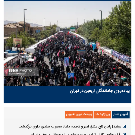
پیاده‌روی جاماندگان اربعین در تهران
آخرین اخبار
پربازدید ها
پربحث ترین عناوین
ببینید| پایان تلخ عشق امیر و فاطمه؛ داماد محبوب سندرم داون درگذشت
گفت‌وگوی تلفنی ترامپ و بن‌سلمان درباره مسائل مربوط به ایران