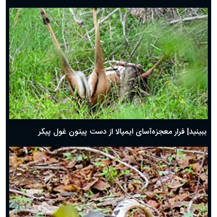
ببینید| فرار معجزه‌آسای ایمپالا از دست پیتون غول پیکر