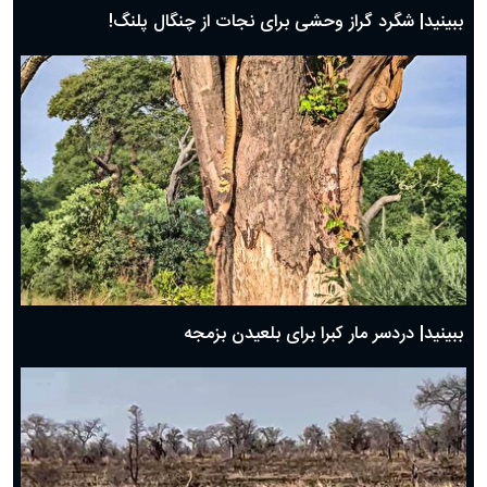
ببینید| شگرد گراز وحشی برای نجات از چنگال پلنگ!
ببینید| دردسر مار کبرا برای بلعیدن بزمجه