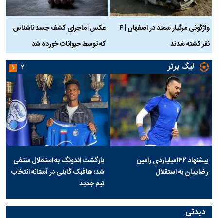
واژگونی مرگبار سمند در اصفهان | ۴
عکس| ماجرای کشف جسد ناشناس
نفر کشته شدند
که توسط حیوانات خورده شد
گ
لیگ برتر
۱
۲
پیشنهاد ۱۳۲میلیاردی رامین
بازگشت اندونگ به استقلال منتفی
رضاییان به استقلال
شد؛ هافبک گابنی در آستانه انتخاب
تیم جدید
دیدنی