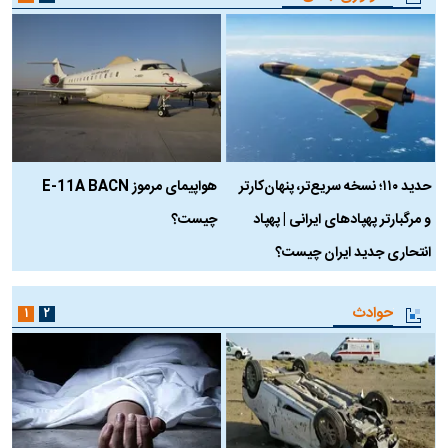
حدید ۱۱۰؛ نسخه سریع‌تر، پنهان‌کارتر
هواپیمای مرموز E-11A BACN
ف
و مرگبارتر پهپادهای ایرانی | پهپاد
چیست؟
م
انتحاری جدید ایران چیست؟
حوادث
۱
۲