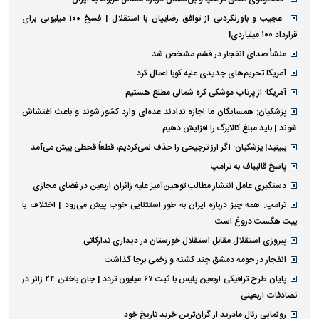
عجیب و باورنکردنی از توافق رضاییان با استقلال | فسخ ۱۰۰ میلیونی برای
قرارداد ۱۰۰ میلیاردی!
منشأ صدای انفجار در قشم مشخص شد
آمریکا تحریم‌های جدیدی علیه کوبا اعمال کرد
آمریکا: از پرتاب موشکی کره شمالی مطلع هستیم
پزشکیان: همسایگان ما اجازه ندادند عده‌ای وارد کشور شوند و باعث اغتشاش
شوند | باید مبلغ کالابرگ را افزایش دهیم
ببینید| پزشکیان: اگر ارز ترجیحی را حذف نمی‌کردیم، قطعاً قحطی پیش می‌آمد
پاسخ قالیباف به ترامپ
دستگیری عامل انتشار مطالب توهین‌آمیز علیه زائران اربعین در فضای مجازی
ترامپ: همه چیز درباره ایران به طور استثنایی خوب پیش می‌رود | اختلاف با
پیت هگست دروغ است
پیروزی استقلال مقابل استقلال خوزستان در دیداری تدارکاتی
انفجار در حومه دمشق چند کشته و زخمی برجا گذاشت
پایان طرح ترافیکی اربعین پلیس با ثبت ۶۷ میلیون تردد | جان باختن ۲۴ زائر در
تصادفات اربعینی
رونمایی رئال مادرید از گران‌ترین خرید تاریخ خود