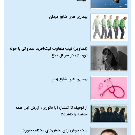
بیماری‌ های شایع مردان
(تصاویر) تیپ متفاوت نیک‌آفرید سماواتی با حوله
تن‌پوش در سریال کلاغ
بیماری‌ های شایع زنان
از توقیف تا انتشار؛ آیا «کوری» ارزش این همه
حاشیه را داشت؟
علت جوش زدن بخش‌های مختلف صورت