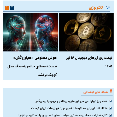
تکنولوژی
۱
۲
قیمت روز ارز‌های دیجیتال ۱۶ تیر
هوش مصنوعی «هم‌نوع‌کُش»
چ
۱۴۰۵
نیست؛ جمینای حاضر به حذف مدل
ک
کوچک‌تر نشد
#
شبکه های اجتماعی
همه چیز درباره عروسی کریستینو رونالدو و جورجیا رودریگس
انتقاد تند نبویان: مذاکره با دشمن مورد قبول ملت ایران نیست
کنایه نماینده مجلس به همتی: سیاست‌های غلط ارزی را دستاورد جا نزنید