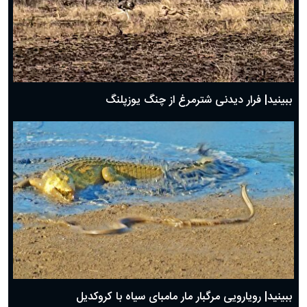
ببینید| فرار دیدنی شترمرغ از چنگ یوزپلنگ
ببینید| رویارویی مرگبار مار مامبای سیاه با کروکدیل