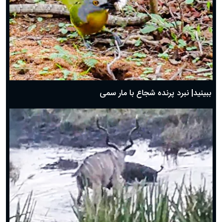
ببینید| نبرد پرنده شجاع با مار سمی