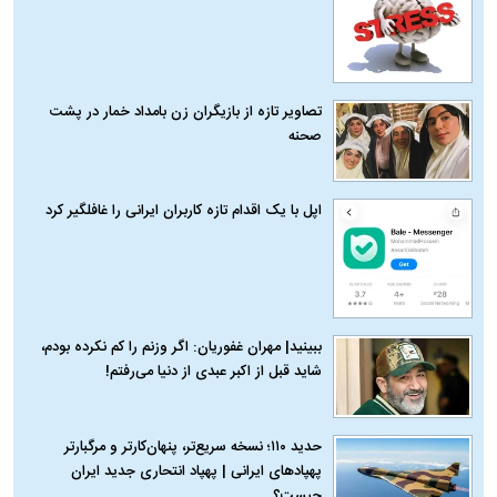
تصاویر تازه از بازیگران زن بامداد خمار در پشت
صحنه
اپل با یک اقدام تازه کاربران ایرانی را غافلگیر کرد
ببینید| مهران غفوریان: اگر وزنم را کم نکرده بودم،
شاید قبل از اکبر عبدی از دنیا می‌رفتم!
حدید ۱۱۰؛ نسخه سریع‌تر، پنهان‌کارتر و مرگبارتر
پهپادهای ایرانی | پهپاد انتحاری جدید ایران
چیست؟