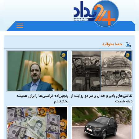
باز
و
بسته
حتما بخوانید
کردن
منو
نقاشی‌های بادپر و جدال بر سر دو روایت از
رنجبرزاده: تراستی‌ها را برای همیشه
دهه شصت
بخشکانیم