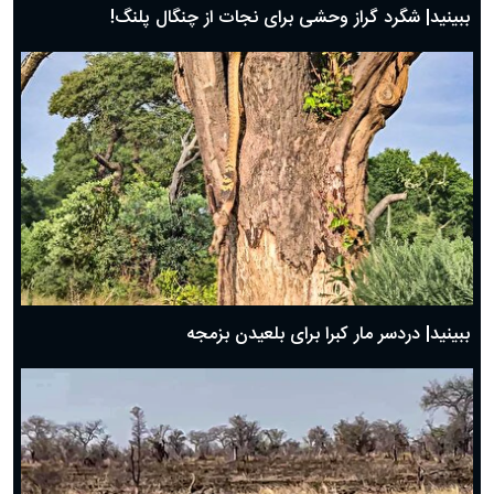
ببینید| شگرد گراز وحشی برای نجات از چنگال پلنگ!
ببینید| دردسر مار کبرا برای بلعیدن بزمجه