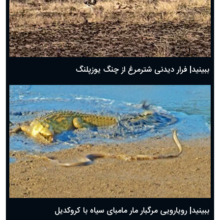
ببینید| فرار دیدنی شترمرغ از چنگ یوزپلنگ
ببینید| رویارویی مرگبار مار مامبای سیاه با کروکدیل