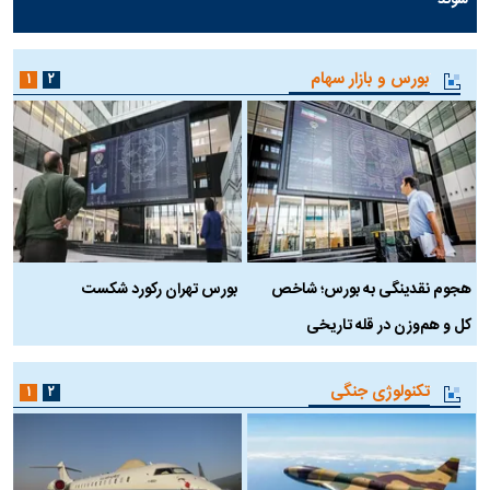
بورس و بازار سهام
۱
۲
هجوم نقدینگی به بورس؛ شاخص
بورس تهران رکورد شکست
س
کل و هم‌وزن در قله تاریخی
تکنولوژی جنگی
۱
۲