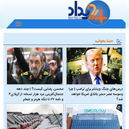
باز
و
بسته
حتما بخوانید
کردن
منو
درس‌های جنگ ویتنام برای ترامپ | چرا
محسن رضایی کیست؟ | چند دهه
وسوسه عصر حجر، باتلاق امریکا خواهد
جنجال‌آفرینی مرد هزار نسخه؛ از کربلای۴
شد؟
و نامه ۶۷ تا تنگه هرمز و شعام