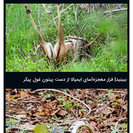
ببینید| فرار معجزه‌آسای ایمپالا از دست پیتون غول پیکر