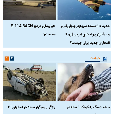
حدید ۱۱۰؛ نسخه سریع‌تر، پنهان‌کارتر
هواپیمای مرموز E-11A BACN
ف
و مرگبارتر پهپادهای ایرانی | پهپاد
چیست؟
م
انتحاری جدید ایران چیست؟
حوادث
۱
۲
حمله ۶ سگ به کودک ۹ ساله در
واژگونی مرگبار سمند در اصفهان | ۴
ع