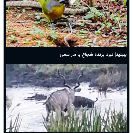
ببینید| نبرد پرنده شجاع با مار سمی