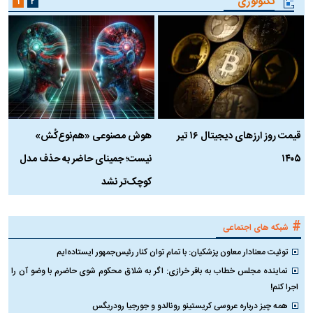
تکنولوژی
۱
۲
قیمت روز ارز‌های دیجیتال ۱۶ تیر
هوش مصنوعی «هم‌نوع‌کُش»
چ
۱۴۰۵
نیست؛ جمینای حاضر به حذف مدل
ک
کوچک‌تر نشد
#
شبکه های اجتماعی
توئیت معنادار معاون پزشکیان: با تمام توان کنار رئیس‌جمهور ایستاده‌ایم
نماینده مجلس خطاب به باقر خرازی: اگر به شلاق محکوم شوی حاضرم با وضو آن را
اجرا کنم!
همه چیز درباره عروسی کریستینو رونالدو و جورجیا رودریگس