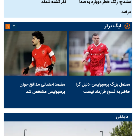
سنندج؛ زنگ خطر دوباره به صدا
نفر کشته شدند
ک
درآمد
لیگ برتر
۱
۲
معضل بزرگ پرسپولیس؛ دنیل گرا
مقصد احتمالی مدافع جوان
حاضر به فسخ قرارداد نیست
پرسپولیس مشخص شد
دیدنی