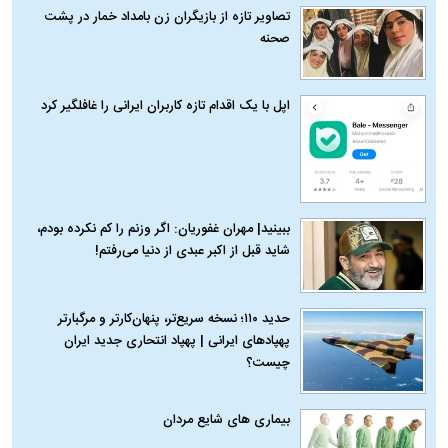
تصاویر تازه از بازیگران زن بامداد خمار در پشت
صحنه
اپل با یک اقدام تازه کاربران ایرانی را غافلگیر کرد
ببینید| مهران غفوریان: اگر وزنم را کم نکرده بودم،
شاید قبل از اکبر عبدی از دنیا می‌رفتم!
حدید ۱۱۰؛ نسخه سریع‌تر، پنهان‌کارتر و مرگبارتر
پهپادهای ایرانی | پهپاد انتحاری جدید ایران
چیست؟
بیماری‌ های شایع مردان