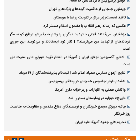
توافق پرسپولیس با اژدهاکش ۱۸ ساله!
ویدئوی جنجالی از حاکمیت گربه‌ها بر پارک‌های تهران
تاکید نخست‌وزیر عراق بر تقویت روابط با عربستان
عکسی که رسانه رهبر انقلاب با مضمون انتقام منتشر کرد
پزشکیان: می‌گفتند فلانی با تهدید دیگران را وادار به پذیرش توافق کرده، مگر
فرماندهان از تهدید من می‌ترسند؟ | کنار گود ایستادند و می‌گویند این جوری
است
ادعای آکسیوس: توافق ایران و آمریکا در انتظار تأیید شورای عالی امنیت ملی
است
نتایج آزمون مدارس سمپاد اعلام شد | ثبت‌نام پذیرفته‌شدگان از ۱۹ مرداد
هشدار تارتار؛ جاسوس همچنان در رختکن پرسپولیس
واکنش همتی به اظهارات وزیر خزانه داری آمریکا
«ایرج» دوباره در بیمارستان بستری شد
بیانیه دبیرکل مجمع خبرنگاران و نویسندگان دفاع مقدس و مقاومت به مناسبت
روز خبرنگار
تحریم‌های جدید آمریکا علیه ایران