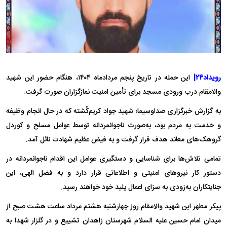
رویداد۲۴|
این حمله در تاریخ پنجم مردادماه ۱۴۰۴، هنگام حضور این شهید
والامقام درب ورودی مسجد برای تأمین امنیت نمازگزاران صورت گرفت.
به گزارش خبرگزاری صداوسیما؛ شهید جواد کریم‌کُشته که در حال انجام وظیفه
و خدمت به مردم بود، به‌صورت ناجوانمردانه توسط عوامل مسلح و کوردل
گروهک‌های معاند هدف قرار گرفت و به فیض عظیم شهادت نائل آمد.
تمامی تلاش‌ها برای شناسایی و دستگیری عوامل این اقدام ناجوانمردانه در
دستور کار نیرو‌های امنیتی و اطلاعاتی قرار دارد و به فضل الهی، این
جنایتکاران به‌زودی به سزای اعمال پلید خود خواهند رسید.
پیکر مطهر این شهید والامقام روز چهارشنبه هشتم مرداد ساعت هشت صبح از
میدان امام حسین علیه السلام شهرستان زاهدان تشییع و در گلزار شهدا به