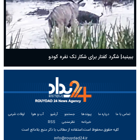
ببینید| شگرد کفتار برای شکار تک نفره کودو
تماس با ما
درباره ما
پیوندها
جستجو
آرشیو
آب و هوا
اوقات شرعی
خبرنامه
نظرسنجی
RSS
کلیه حقوق محفوظ است،استفاده از مطالب با ذکر منبع بلامانع است
info@rouydad24.ir