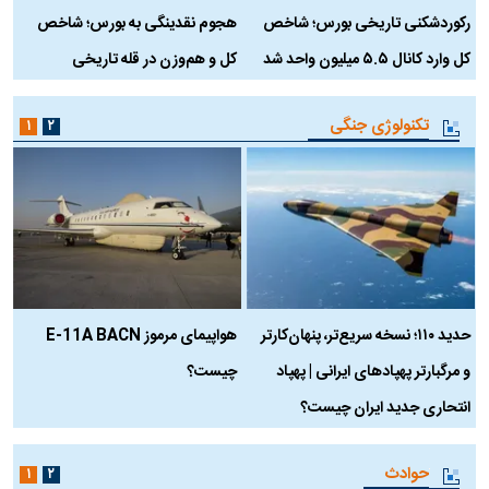
رکوردشکنی تاریخی بورس؛ شاخص
هجوم نقدینگی به بورس؛ شاخص
ب
کل وارد کانال ۵.۵ میلیون واحد شد
کل و هم‌وزن در قله تاریخی
تکنولوژی جنگی
۱
۲
حدید ۱۱۰؛ نسخه سریع‌تر، پنهان‌کارتر
هواپیمای مرموز E-11A BACN
ف
و مرگبارتر پهپادهای ایرانی | پهپاد
چیست؟
م
انتحاری جدید ایران چیست؟
حوادث
۱
۲