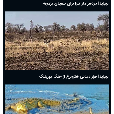
ببینید| دردسر مار کبرا برای بلعیدن بزمجه
ببینید| فرار دیدنی شترمرغ از چنگ یوزپلنگ