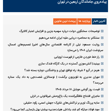
پیاده‌روی جاماندگان اربعین در تهران
آخرین اخبار
پربازدید ها
پربحث ترین عناوین
توضیحات سخنگوی دولت درباره سهمیه بنزین و افزایش اعتبار کالابرگ
سنتکام: به محاصره دریایی علیه ایران ادامه می‌دهیم
روایت مسعود نیلی از کارنامه اقتصادی سال‌های اخیر| تصمیم‌های امسال،
سرنوشت ایران ۱۴۰۸ را می‌سازد
راز خط خوردن طارمی از فهرست اروپایی
ببینید| آتش‌سوزی گسترده در یک کارگاه فندک سازی
هرمز در گرو ۶ شرط؛ راه توافق تهران و واشنگتن دوباره بسته شد؟
مهران مدیری به تلویزیون برگشت | نوستالژی شصت‌چی به داد یک ستاره
می‌رسد؟
قیمت روز گوشی موبایل ۱۸ مرداد ۱۴۰۵
ماجرای افتتاح غافلگیرکننده یک باغ‌وحش غیرقانونی در انزلی
سایه پررنگ تورم بر تراکنش‌های شاپرک؛ جهش اسمی، رکود حقیقی
سود فولاد مبارکه کم شد، پاداش هیئت‌مدیره بیشتر؛ پول بازسازی کجا می‌رود؟