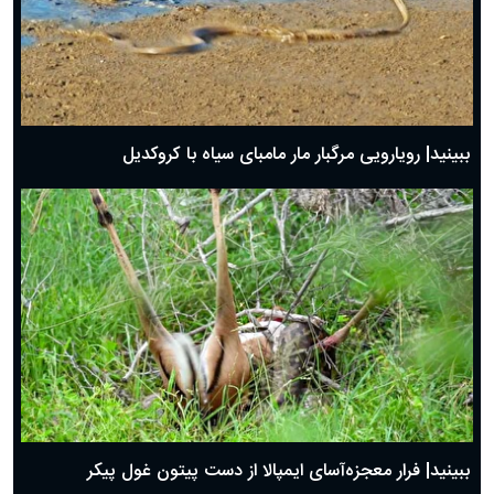
ببینید| رویارویی مرگبار مار مامبای سیاه با کروکدیل
ببینید| فرار معجزه‌آسای ایمپالا از دست پیتون غول پیکر