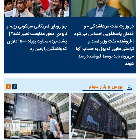
در وزارت نفت «رهاشدگی» و
چرا رویای آمریکایی سرنگونی رژیم و
فقدان پاسخگویی احساس می‌شود
نابودی محور مقاومت تعبیر نشد؟ |
| فروشنده نفت وزیر است و
پشت پرده تجارت پهپاد‌ ۱۵۰۰ دلاری
تراستی‌هایی که پول به حساب آنها
که واشنگتن را زمین زد
می‌رود، باید توسط فروشنده رصد
شوند
بورس و بازار سهام
۱
۲