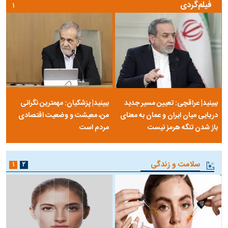
فیلم‌گردی
۱
ببینید| عراقچی: تعیین مسیر جدید
ببینید| پزشکیان: مهمترین نگرانی
دریایی میان ایران و عمان به معنای
من، معیشت و وضعیت اقتصادی
باز شدن تنگه هرمز نیست
مردم است
سلامت و زندگی
۱
۲