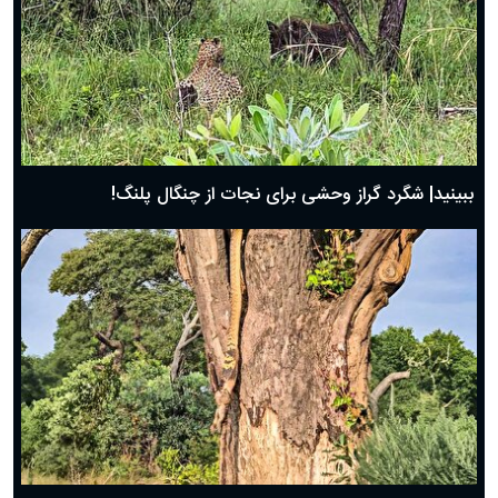
ببینید| شگرد گراز وحشی برای نجات از چنگال پلنگ!