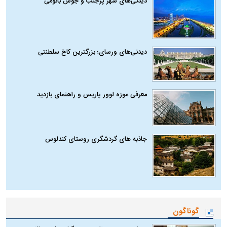
دیدنی‌های شهر پرجنب و جوش باتومی
دیدنی‌های ورسای؛ بزرگترین کاخ سلطنتی
معرفی موزه لوور پاریس و راهنمای بازدید
جاذبه های گردشگری روستای کندلوس
گوناگون