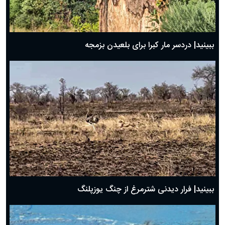
ببینید| دردسر مار کبرا برای بلعیدن بزمجه
ببینید| فرار دیدنی شترمرغ از چنگ یوزپلنگ