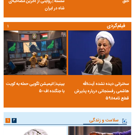
خلق
سلسله | روایتی از آخرین مصاحبه‌ی
شاه در ایران
فیلم‌گردی
۱
سخنرانی دیده نشده آیت‌الله
ببینید| انیمیشن لگویی حمله به کویت
هاشمی رفسنجانی درباره پذیرش
با جنگنده اف-۵
قطع نامه۵۹۸
سلامت و زندگی
۱
۲