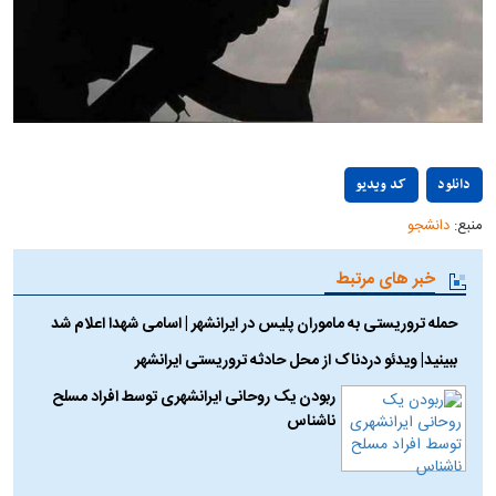
Play
دانلود
کد ویدیو
منبع:
دانشجو
Video
خبر های مرتبط
حمله تروریستی به ماموران پلیس در ایرانشهر | اسامی شهدا اعلام شد
ببینید| ویدئو دردناک از محل حادثه تروریستی ایرانشهر
ربودن یک روحانی ایرانشهری توسط افراد مسلح
ناشناس