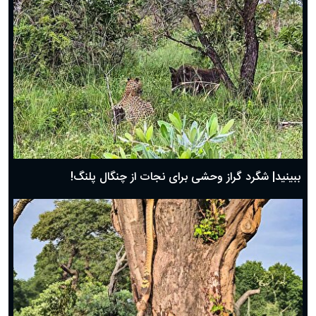
ببینید| شگرد گراز وحشی برای نجات از چنگال پلنگ!