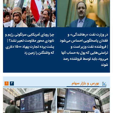
در وزارت نفت «رهاشدگی» و
چرا رویای آمریکایی سرنگونی رژیم و
فقدان پاسخگویی احساس می‌شود
نابودی محور مقاومت تعبیر نشد؟ |
| فروشنده نفت وزیر است و
پشت پرده تجارت پهپاد‌ ۱۵۰۰ دلاری
تراستی‌هایی که پول به حساب آنها
که واشنگتن را زمین زد
می‌رود، باید توسط فروشنده رصد
شوند
بورس و بازار سهام
۱
۲