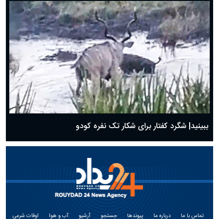
ببینید| شگرد کفتار برای شکار تک نفره کودو
تماس با ما
درباره ما
پیوندها
جستجو
آرشیو
آب و هوا
اوقات شرعی