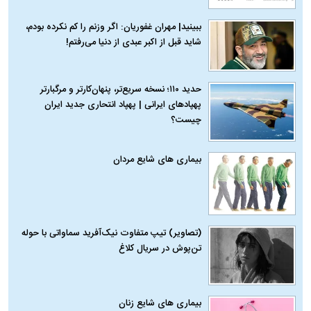
ببینید| مهران غفوریان: اگر وزنم را کم نکرده بودم،
شاید قبل از اکبر عبدی از دنیا می‌رفتم!
حدید ۱۱۰؛ نسخه سریع‌تر، پنهان‌کارتر و مرگبارتر
پهپادهای ایرانی | پهپاد انتحاری جدید ایران
چیست؟
بیماری‌ های شایع مردان
(تصاویر) تیپ متفاوت نیک‌آفرید سماواتی با حوله
تن‌پوش در سریال کلاغ
بیماری‌ های شایع زنان