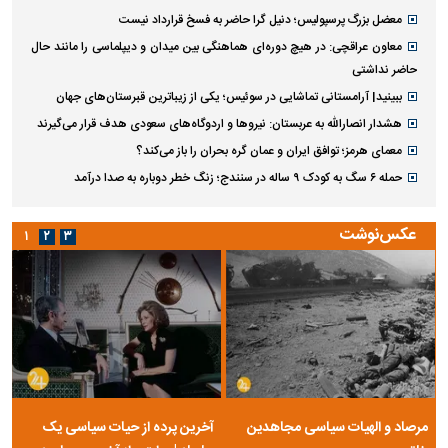
معضل بزرگ پرسپولیس؛ دنیل گرا حاضر به فسخ قرارداد نیست
معاون عراقچی: در هیچ دوره‌ای هماهنگی بین میدان و دیپلماسی را مانند حال
حاضر نداشتی
ببینید| آرامستانی تماشایی در سوئیس؛ یکی از زیباترین قبرستان‌های جهان
هشدار انصارالله به عربستان: نیروها و اردوگاه‌های سعودی هدف قرار می‌گیرند
معمای هرمز؛ توافق ایران و عمان گره بحران را باز می‌کند؟
حمله ۶ سگ به کودک ۹ ساله در سنندج؛ زنگ خطر دوباره به صدا درآمد
عکس‌نوشت
۱
۲
۳
مرصاد و الهیات سیاسی مجاهدین
آخرین پرده از حیات سیاسی یک