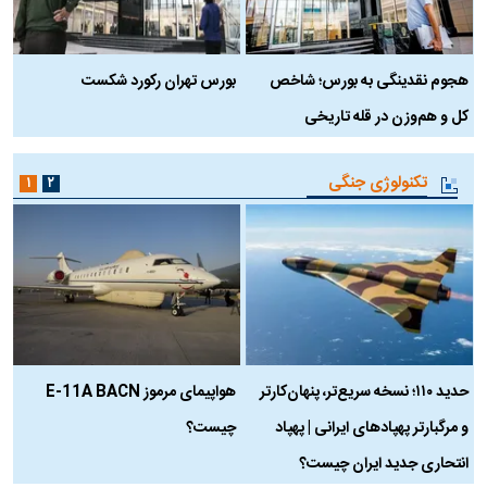
هجوم نقدینگی به بورس؛ شاخص
بورس تهران رکورد شکست
س
کل و هم‌وزن در قله تاریخی
تکنولوژی جنگی
۱
۲
حدید ۱۱۰؛ نسخه سریع‌تر، پنهان‌کارتر
هواپیمای مرموز E-11A BACN
ف
و مرگبارتر پهپادهای ایرانی | پهپاد
چیست؟
م
انتحاری جدید ایران چیست؟