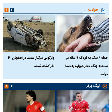
حوادث
۱
۲
حمله ۶ سگ به کودک ۹ ساله در
واژگونی مرگبار سمند در اصفهان | ۴
ع
سنندج؛ زنگ خطر دوباره به صدا
نفر کشته شدند
ک
درآمد
لیگ برتر
۱
۲