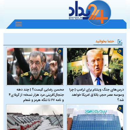
باز
و
بسته
حتما بخوانید
کردن
منو
درس‌های جنگ ویتنام برای ترامپ | چرا
محسن رضایی کیست؟ | چند دهه
وسوسه عصر حجر، باتلاق امریکا خواهد
جنجال‌آفرینی مرد هزار نسخه؛ از کربلای۴
شد؟
و نامه ۶۷ تا تنگه هرمز و شعام