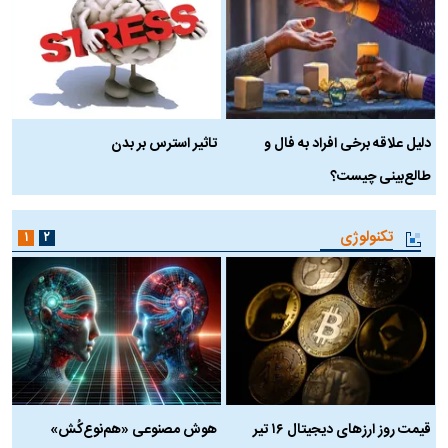
دلیل علاقه برخی افراد به فال و
تاثیر استرس بر بدن
ع
طالع‌بینی چیست؟
آ
تکنولوژی
۱
۲
قیمت روز ارز‌های دیجیتال ۱۶ تیر
هوش مصنوعی «هم‌نوع‌کُش»
چ