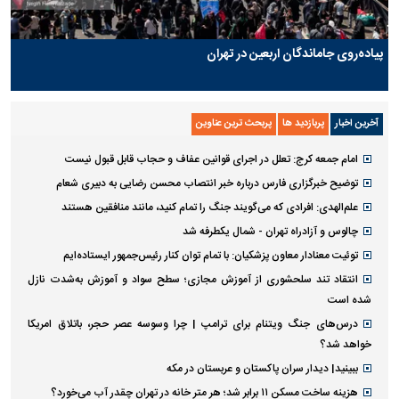
پیاده‌روی جاماندگان اربعین در تهران
آخرین اخبار
پربازدید ها
پربحث ترین عناوین
امام جمعه کرج: تعلل در اجرای قوانین عفاف و حجاب قابل قبول نیست
توضیح خبرگزاری فارس درباره خبر انتصاب محسن رضایی به دبیری شعام
علم‌الهدی: افرادی که می‌گویند جنگ را تمام کنید، مانند منافقین هستند
چالوس و آزادراه تهران - شمال یکطرفه شد
توئیت معنادار معاون پزشکیان: با تمام توان کنار رئیس‌جمهور ایستاده‌ایم
انتقاد تند سلحشوری از آموزش مجازی؛ سطح سواد و آموزش به‌شدت نازل
شده است
درس‌های جنگ ویتنام برای ترامپ | چرا وسوسه عصر حجر، باتلاق امریکا
خواهد شد؟
ببینید| دیدار سران پاکستان و عربستان در مکه
هزینه ساخت مسکن ۱۱ برابر شد؛ هر متر خانه در تهران چقدر آب می‌خورد؟