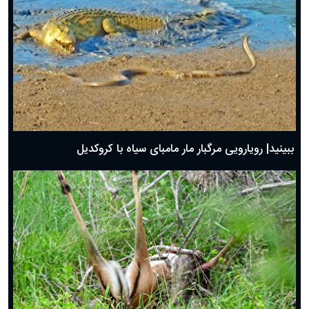
ببینید| رویارویی مرگبار مار مامبای سیاه با کروکدیل