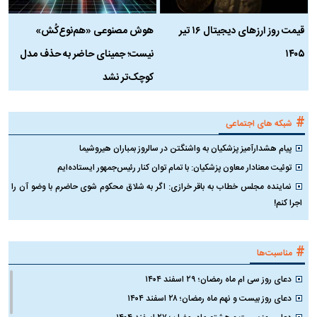
قیمت روز ارز‌های دیجیتال ۱۶ تیر
هوش مصنوعی «هم‌نوع‌کُش»
چ
۱۴۰۵
نیست؛ جمینای حاضر به حذف مدل
ک
کوچک‌تر نشد
#
شبکه های اجتماعی
پیام هشدارآمیز پزشکیان به واشنگتن در سالروز بمباران هیروشیما
توئیت معنادار معاون پزشکیان: با تمام توان کنار رئیس‌جمهور ایستاده‌ایم
نماینده مجلس خطاب به باقر خرازی: اگر به شلاق محکوم شوی حاضرم با وضو آن را
اجرا کنم!
#
مناسبت‌ها
دعای روز سی ام ماه رمضان؛ ۲۹ اسفند ۱۴۰۴
دعای روز بیست و نهم ماه رمضان؛ ۲۸ اسفند ۱۴۰۴