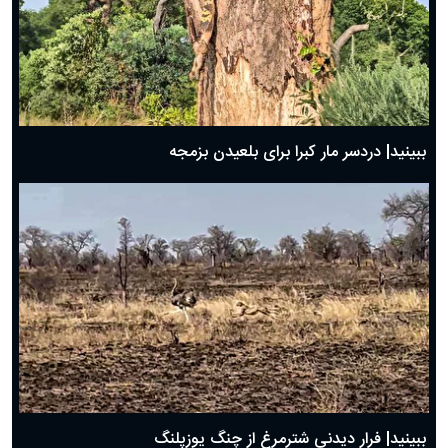
ببینید| دردسر مار کبرا برای بلعیدن بزمجه
ببینید| فرار دیدنی شترمرغ از چنگ یوزپلنگ