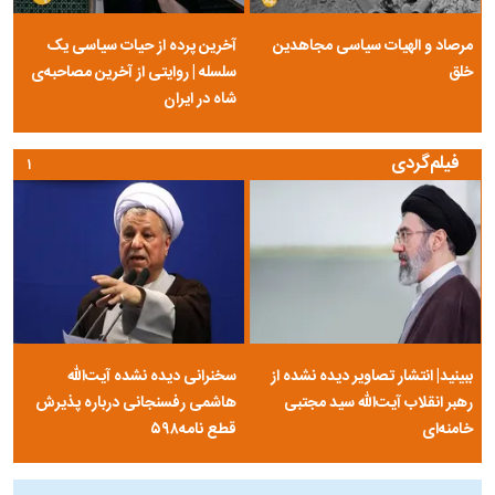
مرصاد و الهیات سیاسی مجاهدین
آخرین پرده از حیات سیاسی یک
خلق
سلسله | روایتی از آخرین مصاحبه‌ی
شاه در ایران
فیلم‌گردی
۱
ببینید| انتشار تصاویر دیده نشده از
سخنرانی دیده نشده آیت‌الله
رهبر انقلاب آیت‌الله سید مجتبی
هاشمی رفسنجانی درباره پذیرش
خامنه‌ای
قطع نامه۵۹۸