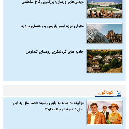
دیدنی‌های ورسای؛ بزرگترین کاخ سلطنتی
معرفی موزه لوور پاریس و راهنمای بازدید
جاذبه های گردشگری روستای کندلوس
گوناگون
توقیف ۲۰ ساله به پایان رسید؛ «صد سال به این
سال‌ها» چه در چنته دارد؟