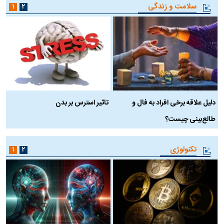
سلامت و زندگی
۱
۲
دلیل علاقه برخی افراد به فال و
تاثیر استرس بر بدن
ع
طالع‌بینی چیست؟
آ
تکنولوژی
۱
۲