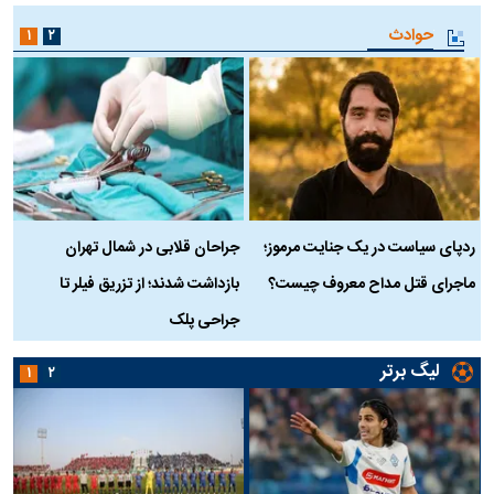
حوادث
۱
۲
ردپای سیاست در یک جنایت مرموز؛
جراحان قلابی در شمال تهران
ماجرای قتل مداح معروف چیست؟
بازداشت شدند؛ از تزریق فیلر تا
س
جراحی پلک
د
لیگ برتر
۱
۲