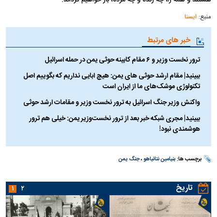
منبع:
ایسنا
خبر های مرتبط
ترور نخست وزیر و ۶ مقام کابینه حوثی یمن در حمله اسرائیل
ببینید| مقام ارشد حوثی های یمن: هیچ ابایی نداریم که بگوییم اصل
تکنولوژی موشک‌های ما از ایران است
واکنش وزیر جنگ اسرائیل به ترور نخست وزیر و مقامات ارشد حوثی
ببینید| مجری شبکه خبر بعد از ترور نخست‌وزیر یمن: خیلی هم ترور
هوشمندی نبود!
برچسب ها:
بنیامین نتانیاهو
،
جنگ یمن
تاریخ
۱
۲