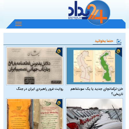
باز
و
بسته
حتما بخوانید
کردن
منو
خزر؛ ترکمانچای جدید یا یک سوءتفاهم
روایت غرور راهبردی ایران در جنگ
تاریخی؟