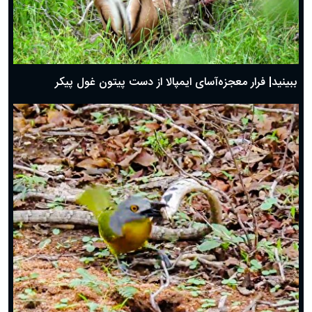
ببینید| فرار معجزه‌آسای ایمپالا از دست پیتون غول پیکر