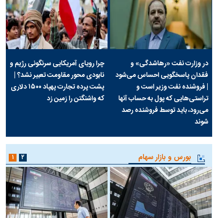
در وزارت نفت «رهاشدگی» و
چرا رویای آمریکایی سرنگونی رژیم و
فقدان پاسخگویی احساس می‌شود
نابودی محور مقاومت تعبیر نشد؟ |
| فروشنده نفت وزیر است و
پشت پرده تجارت پهپاد‌ ۱۵۰۰ دلاری
تراستی‌هایی که پول به حساب آنها
که واشنگتن را زمین زد
می‌رود، باید توسط فروشنده رصد
شوند
بورس و بازار سهام
۱
۲