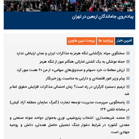
پیاده‌روی جاماندگان اربعین در تهران
آخرین اخبار
پربازدید ها
پربحث ترین عناوین
سخنگوی سپاه: بازگشایی تنگه هرمز به مذاکرات ایران و عمان ارتباطی ندارد
حمله موشکی به یک کشتی اماراتی هنگام عبور از تنگه هرمز
ارزش معاملات خرد «سهام و صندوق‌های سهامی» از مرز ۲۰ همت عبور کرد
پیام وزیر امور اقتصادی و دارایی به مناسبت روز خبرنگار
ترمیم دستمزد کارگران در راه است؟ زمان احتمالی مذاکرات افزایش حقوق اعلام
شد
پاسخگویی سرپرست مدیریت توسعه تجارت (گمرک سازمان منطقه آزاد کیش)
در سامانه تلفنی ۱۲۴
محمد شریعتمداری: انتخاب پتروشیمی نوری به‌عنوان «واحد نمونه صنعتی و
معدنی کشور» در شرایط دشوار جنگ تحمیلی حاصل همدلی، دانش و روحیه
جهادی است