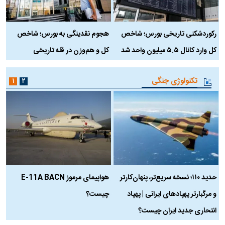
رکوردشکنی تاریخی بورس؛ شاخص
هجوم نقدینگی به بورس؛ شاخص
ب
کل وارد کانال ۵.۵ میلیون واحد شد
کل و هم‌وزن در قله تاریخی
تکنولوژی جنگی
۱
۲
حدید ۱۱۰؛ نسخه سریع‌تر، پنهان‌کارتر
هواپیمای مرموز E-11A BACN
ف
و مرگبارتر پهپادهای ایرانی | پهپاد
چیست؟
م
انتحاری جدید ایران چیست؟