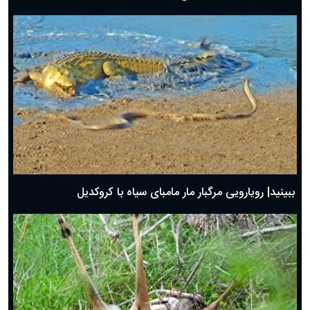
ببینید| رویارویی مرگبار مار مامبای سیاه با کروکدیل