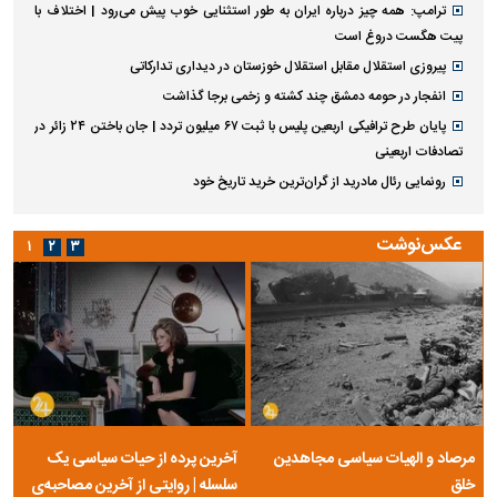
ترامپ: همه چیز درباره ایران به طور استثنایی خوب پیش می‌رود | اختلاف با
پیت هگست دروغ است
پیروزی استقلال مقابل استقلال خوزستان در دیداری تدارکاتی
انفجار در حومه دمشق چند کشته و زخمی برجا گذاشت
پایان طرح ترافیکی اربعین پلیس با ثبت ۶۷ میلیون تردد | جان باختن ۲۴ زائر در
تصادفات اربعینی
رونمایی رئال مادرید از گران‌ترین خرید تاریخ خود
عکس‌نوشت
۱
۲
۳
مرصاد و الهیات سیاسی مجاهدین
آخرین پرده از حیات سیاسی یک
خلق
سلسله | روایتی از آخرین مصاحبه‌ی