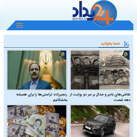
باز
و
بسته
حتما بخوانید
کردن
منو
نقاشی‌های بادپر و جدال بر سر دو روایت از
رنجبرزاده: تراستی‌ها را برای همیشه
دهه شصت
بخشکانیم