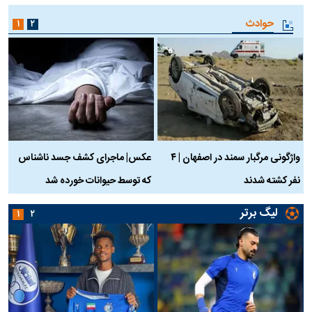
حوادث
۱
۲
واژگونی مرگبار سمند در اصفهان | ۴
عکس| ماجرای کشف جسد ناشناس
نفر کشته شدند
که توسط حیوانات خورده شد
گ
لیگ برتر
۱
۲