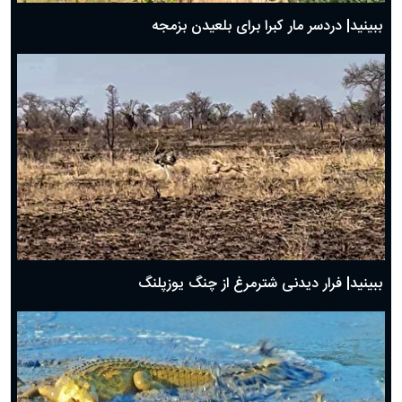
ببینید| دردسر مار کبرا برای بلعیدن بزمجه
ببینید| فرار دیدنی شترمرغ از چنگ یوزپلنگ