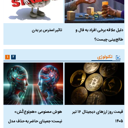
دلیل علاقه برخی افراد به فال و
تاثیر استرس بر بدن
ع
طالع‌بینی چیست؟
آ
تکنولوژی
۱
۲
قیمت روز ارز‌های دیجیتال ۱۶ تیر
هوش مصنوعی «هم‌نوع‌کُش»
چ
۱۴۰۵
نیست؛ جمینای حاضر به حذف مدل
ک