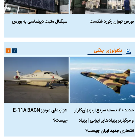
بورس تهران رکورد شکست
سیگنال مثبت دیپلماسی به بورس
ب
تکنولوژی جنگی
۱
۲
حدید ۱۱۰؛ نسخه سریع‌تر، پنهان‌کارتر
هواپیمای مرموز E-11A BACN
ف
و مرگبارتر پهپادهای ایرانی | پهپاد
چیست؟
م
انتحاری جدید ایران چیست؟