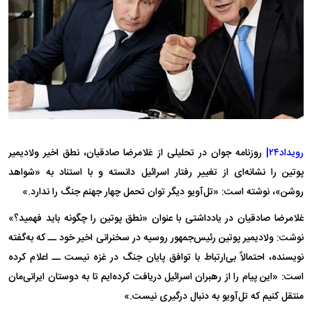
رویداد۲۴|
روزنامه جوان در تحلیلی از غلامرضا صادقیان، نطق اخیر ولادیمیر
پوتین را نشانه‌ای از تغییر رفتار اسرائیل دانسته و با استناد به «شواهد
روشن»، نوشته است: «تل‌آویو دیگر توان تحمل چهار جهنم جنگ را ندارد.»
غلامرضا صادقیان در یادداشتی با عنوان «نطق پوتین را چگونه باید فهمید؟»
نوشت: ولادیمیر پوتین رئیس‌جمهور روسیه در سخنرانی اخیر خود ــ که به‌گفته
نویسنده، احتمالاً بی‌ارتباط با توافق پایان جنگ در غزه نیست ــ اعلام کرده
است: «این پیام را از رهبران اسرائیل دریافت کرده‌ایم تا به دوستان ایرانی‌مان
منتقل کنیم که تل‌آویو به دنبال درگیری نیست.»