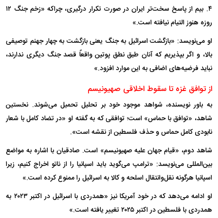
۴. بیم از پاسخ سخت‌تر ایران در صورت تکرار درگیری، چراکه «زخم جنگ ۱۲
روزه هنوز التیام نیافته است.»
او می‌نویسد: «بازگشت اسرائیل به جنگ یعنی بازگشت به چهار جهنم توصیفی
بالا، و اگر بپذیریم که آنان طبق نطق پوتین واقعاً قصد جنگ دیگری ندارند،
نباید فرضیه‌های اضافی به این موارد افزود.»
از توافق غزه تا سقوط اخلاقی صهیونیسم
به باور نویسنده، شواهد موجود خود بر تحلیل تحمیل می‌شوند. نخستین
شاهد، «توافق با حماس» است؛ توافقی که به گفته او «در تضاد کامل با شعار
نابودی کامل حماس و حذف فلسطین از نقشه است».
شاهد دوم، «قیام جهان علیه صهیونیسم» است. صادقیان با اشاره به مواضع
بین‌المللی می‌نویسد: «ترامپ می‌گوید باید اسپانیا را از ناتو اخراج کنیم، زیرا
اسپانیا هرگونه نقل‌وانتقال اسلحه و کالا به اسرائیل را ممنوع کرده است.»
او ادامه می‌دهد که در خود آمریکا نیز «همدردی با اسرائیل در اکتبر ۲۰۲۳ به
همدردی با فلسطین در اکتبر ۲۰۲۵ تغییر یافته است.»