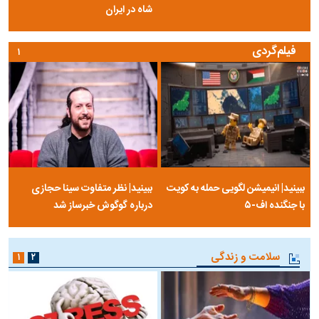
شاه در ایران
فیلم‌گردی
۱
ببینید| انیمیشن لگویی حمله به کویت
ببینید| نظر متفاوت سینا حجازی
با جنگنده اف-۵
درباره گوگوش خبرساز شد
سلامت و زندگی
۱
۲