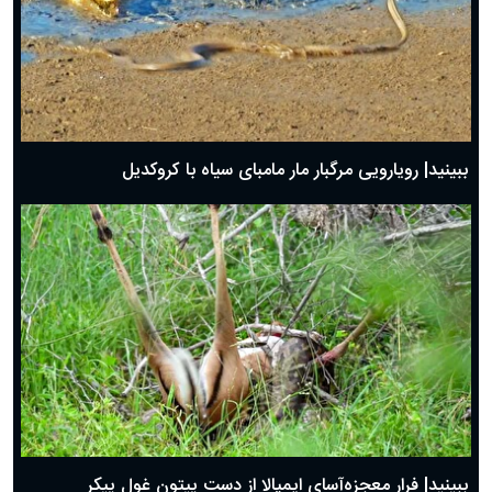
ببینید| رویارویی مرگبار مار مامبای سیاه با کروکدیل
ببینید| فرار معجزه‌آسای ایمپالا از دست پیتون غول پیکر