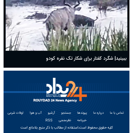
ببینید| شگرد کفتار برای شکار تک نفره کودو
تماس با ما
درباره ما
پیوندها
جستجو
آرشیو
آب و هوا
اوقات شرعی
خبرنامه
نظرسنجی
RSS
کلیه حقوق محفوظ است،استفاده از مطالب با ذکر منبع بلامانع است