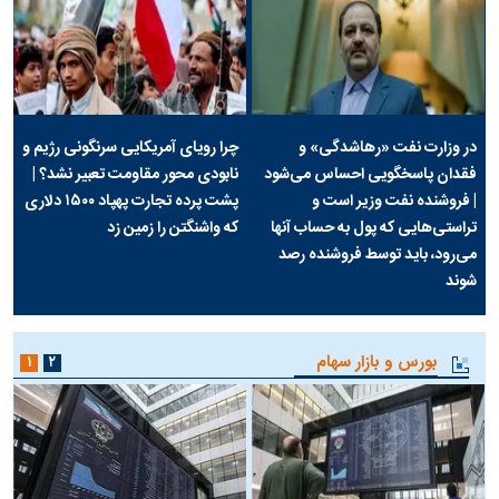
در وزارت نفت «رهاشدگی» و
چرا رویای آمریکایی سرنگونی رژیم و
فقدان پاسخگویی احساس می‌شود
نابودی محور مقاومت تعبیر نشد؟ |
| فروشنده نفت وزیر است و
پشت پرده تجارت پهپاد‌ ۱۵۰۰ دلاری
تراستی‌هایی که پول به حساب آنها
که واشنگتن را زمین زد
می‌رود، باید توسط فروشنده رصد
شوند
بورس و بازار سهام
۱
۲