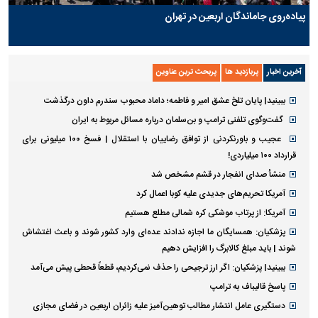
پیاده‌روی جاماندگان اربعین در تهران
آخرین اخبار
پربازدید ها
پربحث ترین عناوین
ببینید| پایان تلخ عشق امیر و فاطمه؛ داماد محبوب سندرم داون درگذشت
گفت‌وگوی تلفنی ترامپ و بن‌سلمان درباره مسائل مربوط به ایران
عجیب و باورنکردنی از توافق رضاییان با استقلال | فسخ ۱۰۰ میلیونی برای
قرارداد ۱۰۰ میلیاردی!
منشأ صدای انفجار در قشم مشخص شد
آمریکا تحریم‌های جدیدی علیه کوبا اعمال کرد
آمریکا: از پرتاب موشکی کره شمالی مطلع هستیم
پزشکیان: همسایگان ما اجازه ندادند عده‌ای وارد کشور شوند و باعث اغتشاش
شوند | باید مبلغ کالابرگ را افزایش دهیم
ببینید| پزشکیان: اگر ارز ترجیحی را حذف نمی‌کردیم، قطعاً قحطی پیش می‌آمد
پاسخ قالیباف به ترامپ
دستگیری عامل انتشار مطالب توهین‌آمیز علیه زائران اربعین در فضای مجازی