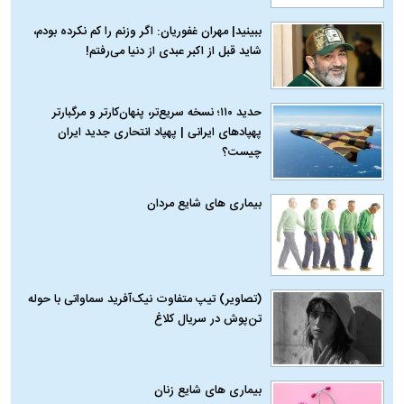
ببینید| مهران غفوریان: اگر وزنم را کم نکرده بودم،
شاید قبل از اکبر عبدی از دنیا می‌رفتم!
حدید ۱۱۰؛ نسخه سریع‌تر، پنهان‌کارتر و مرگبارتر
پهپادهای ایرانی | پهپاد انتحاری جدید ایران
چیست؟
بیماری‌ های شایع مردان
(تصاویر) تیپ متفاوت نیک‌آفرید سماواتی با حوله
تن‌پوش در سریال کلاغ
بیماری‌ های شایع زنان