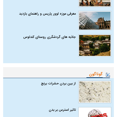
معرفی موزه لوور پاریس و راهنمای بازدید
جاذبه های گردشگری روستای کندلوس
گوناگون
از بین بردن حشرات برنج
تاثیر استرس بر بدن