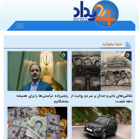
باز
و
بسته
حتما بخوانید
کردن
منو
نقاشی‌های بادپر و جدال بر سر دو روایت از
رنجبرزاده: تراستی‌ها را برای همیشه
دهه شصت
بخشکانیم