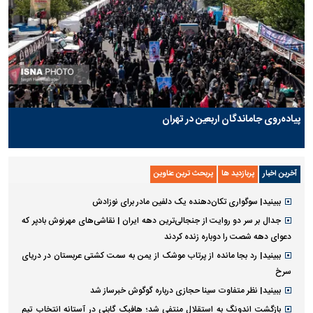
پیاده‌روی جاماندگان اربعین در تهران
آخرین اخبار
پربازدید ها
پربحث ترین عناوین
ببینید| سوگواری تکان‌دهنده یک دلفین مادر برای نوزادش
جدال بر سر دو روایت از جنجالی‌ترین دهه ایران | نقاشی‌های مهرنوش بادپر که
دعوای دهه شصت را دوباره زنده کردند
ببینید| رد بجا مانده از پرتاب موشک از یمن به سمت کشتی عربستان در دریای
سرخ
ببینید| نظر متفاوت سینا حجازی درباره گوگوش خبرساز شد
بازگشت اندونگ به استقلال منتفی شد؛ هافبک گابنی در آستانه انتخاب تیم