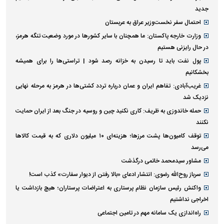
جدید
احتمال سفر نخست‌وزیر عراق به عربستان
وزارت خارجه پاکستان: ما همچنان با سایر کشور‌ها در مورد وضعیت تنگه هرمز،
در حال رایزنی هستیم
پول نفت باید تا رسیدن به خزانه رصد شود | تراستی‌ها را برای همیشه
بخشکانیم
غریب‌آبادی: تفاهم ایران و عمان درباره تردد کشتی‌ها در هرمز به مرحله نهایی
نزدیک شد
حمله خاندوزی به ظریف: کاری نکنید چین و روسیه در جنگ بعد از ایران حمایت
نکنند
توقف کامیون‌ها پشت مرزها؛ هزینه‌ای ۱۰ میلیون دلاری که به قیمت کالاها
می‌رسد
مشاور سیدمحمد خاتمی درگذشت
سرباز روح‌الله رضوی: انتشار ادعای «بالا رفتن از دیوار سفارت» کذب است!
واکنش رئیس سازمان نظام پرستاری به اعتراضات پرستاران؛ هیچ بازداشت یا
اخراجی نداشتیم
راه‌اندازی یک سامانه مهم در تامین اجتماعی