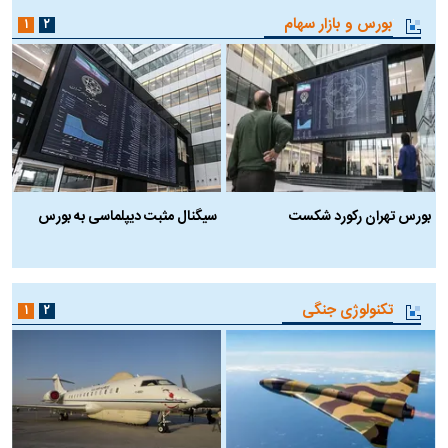
بورس و بازار سهام
۱
۲
بورس تهران رکورد شکست
سیگنال مثبت دیپلماسی به بورس
ب
تکنولوژی جنگی
۱
۲