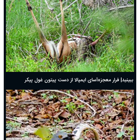
ببینید| فرار معجزه‌آسای ایمپالا از دست پیتون غول پیکر