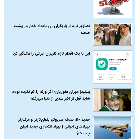
تصاویر تازه از بازیگران زن بامداد خمار در پشت
صحنه
اپل با یک اقدام تازه کاربران ایرانی را غافلگیر کرد
ببینید| مهران غفوریان: اگر وزنم را کم نکرده بودم،
شاید قبل از اکبر عبدی از دنیا می‌رفتم!
حدید ۱۱۰؛ نسخه سریع‌تر، پنهان‌کارتر و مرگبارتر
پهپادهای ایرانی | پهپاد انتحاری جدید ایران
چیست؟