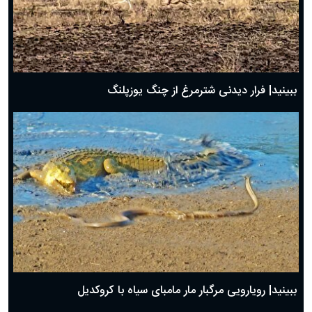
ببینید| فرار دیدنی شترمرغ از چنگ یوزپلنگ
ببینید| رویارویی مرگبار مار مامبای سیاه با کروکدیل