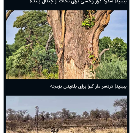
ببینید| شگرد گراز وحشی برای نجات از چنگال پلنگ!
ببینید| دردسر مار کبرا برای بلعیدن بزمجه