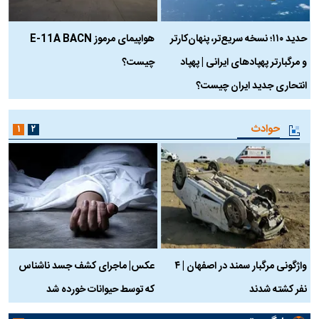
حدید ۱۱۰؛ نسخه سریع‌تر، پنهان‌کارتر
هواپیمای مرموز E-11A BACN
ف
و مرگبارتر پهپادهای ایرانی | پهپاد
چیست؟
م
انتحاری جدید ایران چیست؟
حوادث
۱
۲
واژگونی مرگبار سمند در اصفهان | ۴
عکس| ماجرای کشف جسد ناشناس
نفر کشته شدند
که توسط حیوانات خورده شد
گ