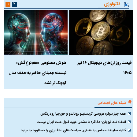
تکنولوژی
۱
۲
قیمت روز ارز‌های دیجیتال ۱۶ تیر
هوش مصنوعی «هم‌نوع‌کُش»
چ
۱۴۰۵
نیست؛ جمینای حاضر به حذف مدل
ک
کوچک‌تر نشد
#
شبکه های اجتماعی
همه چیز درباره عروسی کریستینو رونالدو و جورجیا رودریگس
انتقاد تند نبویان: مذاکره با دشمن مورد قبول ملت ایران نیست
کنایه نماینده مجلس به همتی: سیاست‌های غلط ارزی را دستاورد جا نزنید