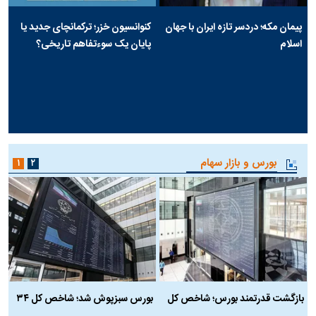
پیمان مکه؛ دردسر تازه ایران با جهان
کنوانسیون خزر؛ ترکمانچای جدید یا
اسلام
پایان یک سوءتفاهم تاریخی؟
بورس و بازار سهام
۱
۲
بازگشت قدرتمند بورس؛ شاخص کل
بورس سبزپوش شد؛ شاخص کل ۳۴
ر