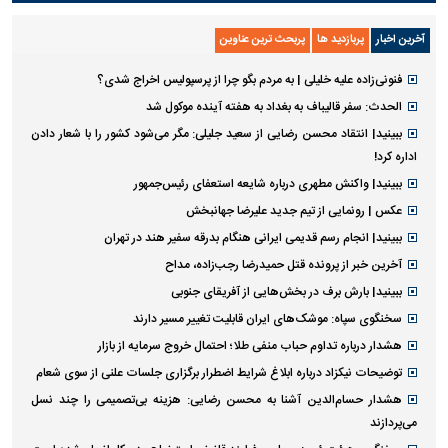
آخرین اخبار
پربازدید ها
پربحث ترین عناوین
فنونی‌زاده علیه خلیلی | به مردم بگو چرا از پرسپولیس اخراج شدی؟
الحدث: سفر قالیباف به بغداد به هفته آینده موکول شد
ببینید| انتقاد محسن رضایی از سعید جلیلی: مگر می‌شود کشور را با شعار دادن
اداره کرد!
ببینید| واکنش مطهری درباره شایعه استعفای رئیس‌جمهور
عکس | رونمایی از تیم جدید علیرضا جهانبخش
ببینید| انجام رسم قدیمی ایرانی هنگام بدرقه سفیر هند در تهران
آخرین خبر از پرونده قتل حمیدرضا رجب‌زاده، مداح
ببینید| بارش برف در بخش‌هایی از آفریقای جنوبی
سخنگوی سپاه: موشک‌های ایران قابلیت تغییر مسیر دارند
هشدار درباره تداوم حباب منفی طلا؛ احتمال خروج سرمایه از بازار
توضیحات نیکزاد درباره ابلاغ شرایط اضطرار برگزاری جلسات علنی از سوی شعام
هشدار حسام‌الدین آشنا به محسن رضایی: هزینه بی‌تصمیمی را چند نسل
می‌پردازند