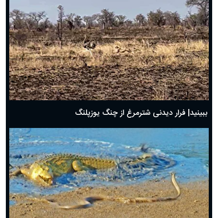
ببینید| فرار دیدنی شترمرغ از چنگ یوزپلنگ