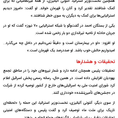
همچنین نخست‌وزیر استرالیا، آنتونی آلبانیزی، از همه غیرنظامیانی که برای
کمک شتافتند تقدیر کرد و آنان را قهرمان خواند. او گفت: «امروز دیدیم
استرالیایی‌ها برای کمک به دیگران به سوی خطر شتافتند.»
یکی از بستگان احمد در گفت‌و‌گو با شبکه استرالیایی «۷ نیوز» گفت که او در
جریان حادثه از ناحیه تیراندازی دو بار زخمی شده است.
او افزود: «او در بیمارستان است و دقیقاً نمی‌دانیم در داخل چه می‌گذرد…
امیدواریم حالش خوب باشد. او صددرصد یک قهرمان است.»
تحقیقات و هشدار‌ها
تحقیقات پلیس همچنان ادامه دارد و شمار نیرو‌های خود را در مناطق تجمع
یهودیان افزایش داده است. در همین حال، رسانه رسمی پخش اسرائیل اعلام
کرد شورای امنیت ملی به اسرائیلی‌های خارج از کشور توصیه کرده از شرکت
در «جشن‌های تأمین‌نشده» خودداری کنند.
از سوی دیگر، آنتونی آلبانیزی، نخست‌وزیر استرالیا، این حمله را «لحظه‌ای
تاریک برای ملت ما» توصیف کرد و گفت پلیس و دستگاه‌های امنیتی
تحقیقات دقیقی برای شناسایی انگیزه‌های حمله انجام می‌دهند.