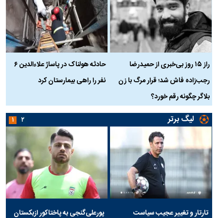
راز ۱۵ روز بی‌خبری از حمیدرضا
حادثه هولناک در پاساژ علاءالدین ۶
ر
رجب‌زاده فاش شد؛ قرار مرگ با زن
نفر را راهی بیمارستان کرد
م
بلاگر چگونه رقم خورد؟
لیگ برتر
۱
۲
تارتار و تغییر عجیب سیاست
پورعلی‌گنجی به پاختاکور ازبکستان