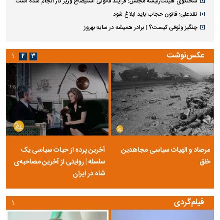
سخنگوی هیئت‌رئیسه مجلس: فرایند قانونی استیضاح وزیر کار انجام شده است
نقدعلی: قانون حجاب باید ابلاغ شود
چنگیز وثوقی کیست؟ | برادر همیشه در سایه بهروز
عکس‌نوشت
۱
۲
۳
مرصاد و الهیات سیاسی مجاهدین
آخرین پرده از حیات سیاسی یک
خلق
سلسله | روایتی از آخرین مصاحبه‌ی
شاه در ایران
فیلم‌گردی
۱