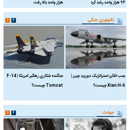
۹۴ هزار واحد رشد کرد
هزار واحد بالا رفت
م
تکنولوژی جنگی
۱
۲
بمب افکن استراتژیک دوربرد چین |
جنگنده شکاری رهگیر آمریکا | F-14
Xian H-6 چیست؟
Tomcat چیست؟
و
ا
حوادث
۱
۲