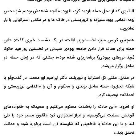
آلبانیزی که از محل حمله بازدید کرد، افزود: «آنچه شاهدش بودیم شرّ محض
بود؛ اقدامی یهودستیزانه و تروریستی در خاک ما و در مکانی استرالیایی با بار
نمادین.»
همچنین کریس مینز، نخست‌وزیر ایالت، در یک نشست خبری گفت: «این
حمله برای هدف قرار دادن جامعه یهودی سیدنی در نخستین روز عید حانوکا
(عید نور‌های یهودی) برنامه‌ریزی شده بود»؛ جشنی که در زمان حمله در
ساحل برگزار می‌شد.
در مقابل، مفتی کل استرالیا و نیوزیلند، دکتر ابراهیم ابو محمد، در گفت‌و‌گو با
شبکه الجزیره، حمله ساحل بوندی را محکوم و آن را «اقدامی تروریستی و
احمقانه» توصیف کرد.
او افزود: «این حادثه را به‌شدت محکوم می‌کنیم و صمیمانه به خانواده‌های
قربانیان تسلیت می‌گوییم»، و ابراز امیدواری کرد «قانون مسیر خود را طی
کند و با این حادثه با قاطعیتی که شایسته آن است برخورد شود و عدالت
تحقق یابد.»