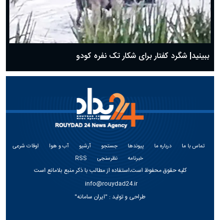
ببینید| شگرد کفتار برای شکار تک نفره کودو
تماس با ما
درباره ما
پیوندها
جستجو
آرشیو
آب و هوا
اوقات شرعی
خبرنامه
نظرسنجی
RSS
کلیه حقوق محفوظ است،استفاده از مطالب با ذکر منبع بلامانع است
info@rouydad24.ir
طراحی و تولید :
"ایران سامانه"