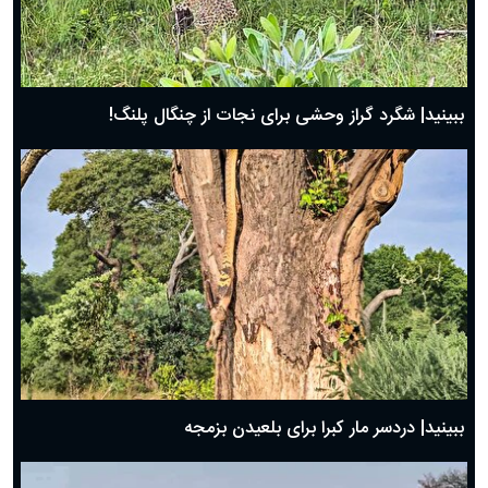
ببینید| شگرد گراز وحشی برای نجات از چنگال پلنگ!
ببینید| دردسر مار کبرا برای بلعیدن بزمجه