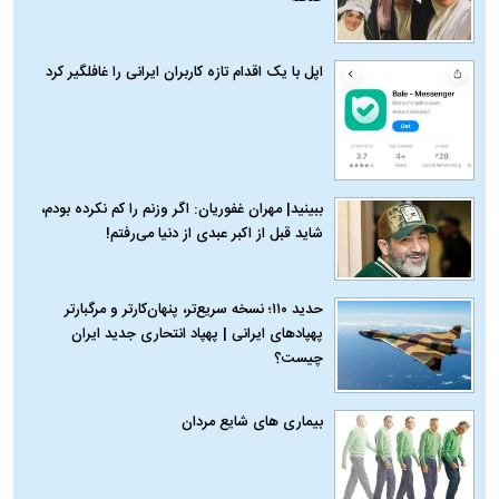
اپل با یک اقدام تازه کاربران ایرانی را غافلگیر کرد
ببینید| مهران غفوریان: اگر وزنم را کم نکرده بودم،
شاید قبل از اکبر عبدی از دنیا می‌رفتم!
حدید ۱۱۰؛ نسخه سریع‌تر، پنهان‌کارتر و مرگبارتر
پهپادهای ایرانی | پهپاد انتحاری جدید ایران
چیست؟
بیماری‌ های شایع مردان