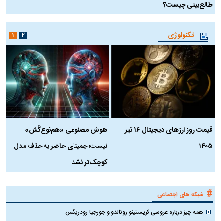
طالع‌بینی چیست؟
آ
تکنولوژی
۱
۲
قیمت روز ارز‌های دیجیتال ۱۶ تیر
هوش مصنوعی «هم‌نوع‌کُش»
چ
۱۴۰۵
نیست؛ جمینای حاضر به حذف مدل
ک
کوچک‌تر نشد
#
شبکه های اجتماعی
همه چیز درباره عروسی کریستینو رونالدو و جورجیا رودریگس