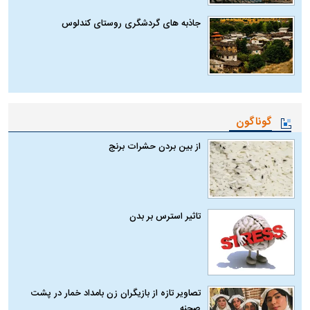
جاذبه های گردشگری روستای کندلوس
گوناگون
از بین بردن حشرات برنج
تاثیر استرس بر بدن
تصاویر تازه از بازیگران زن بامداد خمار در پشت
صحنه