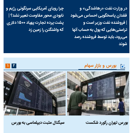
در وزارت نفت «رهاشدگی» و
چرا رویای آمریکایی سرنگونی رژیم و
فقدان پاسخگویی احساس می‌شود
نابودی محور مقاومت تعبیر نشد؟ |
| فروشنده نفت وزیر است و
پشت پرده تجارت پهپاد‌ ۱۵۰۰ دلاری
تراستی‌هایی که پول به حساب آنها
که واشنگتن را زمین زد
می‌رود، باید توسط فروشنده رصد
شوند
بورس و بازار سهام
۱
۲
بورس تهران رکورد شکست
سیگنال مثبت دیپلماسی به بورس
ب