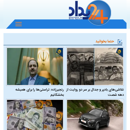
باز
و
بسته
حتما بخوانید
کردن
منو
نقاشی‌های بادپر و جدال بر سر دو روایت از
رنجبرزاده: تراستی‌ها را برای همیشه
دهه شصت
بخشکانیم