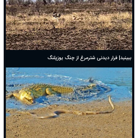
ببینید| فرار دیدنی شترمرغ از چنگ یوزپلنگ