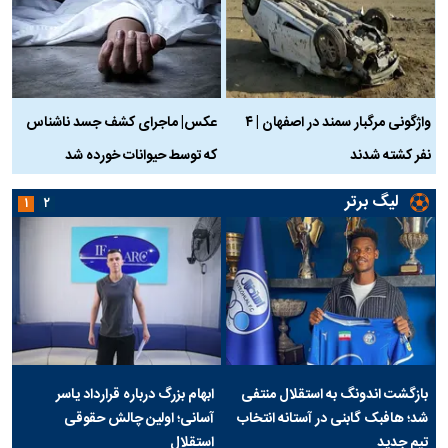
واژگونی مرگبار سمند در اصفهان | ۴
عکس| ماجرای کشف جسد ناشناس
نفر کشته شدند
که توسط حیوانات خورده شد
گ
لیگ برتر
۱
۲
بازگشت اندونگ به استقلال منتفی
ابهام بزرگ درباره قرارداد یاسر
شد؛ هافبک گابنی در آستانه انتخاب
آسانی؛ اولین چالش حقوقی
تیم جدید
استقلال