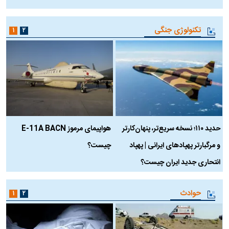
تکنولوژی جنگی
۱
۲
حدید ۱۱۰؛ نسخه سریع‌تر، پنهان‌کارتر
هواپیمای مرموز E-11A BACN
ف
و مرگبارتر پهپادهای ایرانی | پهپاد
چیست؟
م
انتحاری جدید ایران چیست؟
حوادث
۱
۲