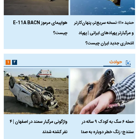
حدید ۱۱۰؛ نسخه سریع‌تر، پنهان‌کارتر
هواپیمای مرموز E-11A BACN
ف
و مرگبارتر پهپادهای ایرانی | پهپاد
چیست؟
م
انتحاری جدید ایران چیست؟
حوادث
۱
۲
حمله ۶ سگ به کودک ۹ ساله در
واژگونی مرگبار سمند در اصفهان | ۴
ع
سنندج؛ زنگ خطر دوباره به صدا
نفر کشته شدند
ک