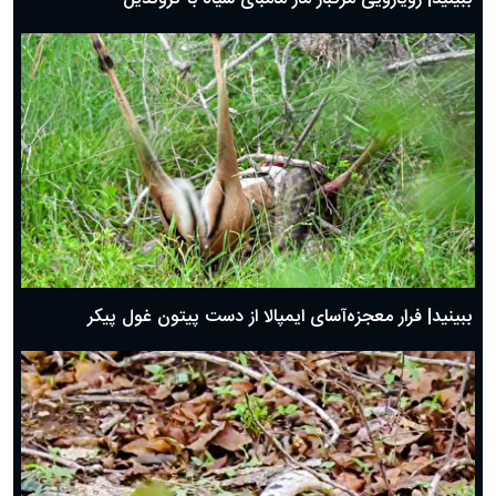
ببینید| فرار معجزه‌آسای ایمپالا از دست پیتون غول پیکر