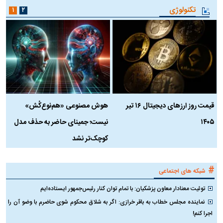
تکنولوژی
۱
۲
قیمت روز ارز‌های دیجیتال ۱۶ تیر
هوش مصنوعی «هم‌نوع‌کُش»
چ
۱۴۰۵
نیست؛ جمینای حاضر به حذف مدل
ک
کوچک‌تر نشد
#
شبکه های اجتماعی
توئیت معنادار معاون پزشکیان: با تمام توان کنار رئیس‌جمهور ایستاده‌ایم
نماینده مجلس خطاب به باقر خرازی: اگر به شلاق محکوم شوی حاضرم با وضو آن را
اجرا کنم!