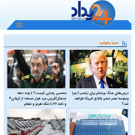
باز
و
بسته
حتما بخوانید
کردن
منو
درس‌های جنگ ویتنام برای ترامپ | چرا
محسن رضایی کیست؟ | چند دهه
وسوسه عصر حجر، باتلاق امریکا خواهد
جنجال‌آفرینی مرد هزار نسخه؛ از کربلای۴
شد؟
و نامه ۶۷ تا تنگه هرمز و شعام