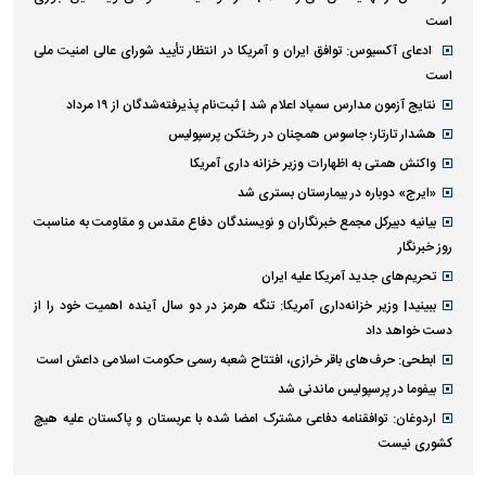
است
ادعای آکسیوس: توافق ایران و آمریکا در انتظار تأیید شورای عالی امنیت ملی
است
نتایج آزمون مدارس سمپاد اعلام شد | ثبت‌نام پذیرفته‌شدگان از ۱۹ مرداد
هشدار تارتار؛ جاسوس همچنان در رختکن پرسپولیس
واکنش همتی به اظهارات وزیر خزانه داری آمریکا
«ایرج» دوباره در بیمارستان بستری شد
بیانیه دبیرکل مجمع خبرنگاران و نویسندگان دفاع مقدس و مقاومت به مناسبت
روز خبرنگار
تحریم‌های جدید آمریکا علیه ایران
ببینید| وزیر خزانه‌داری آمریکا: تنگه هرمز در دو سال آینده اهمیت خود را از
دست خواهد داد
ابطحی: حرف‌های باقر خرازی، افتتاح شعبه رسمی حکومت اسلامی داعش است
بیفوما در پرسپولیس ماندنی شد
اردوغان: توافقنامه دفاعی مشترک امضا شده با عربستان و پاکستان علیه هیچ
کشوری نیست