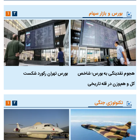
بورس و بازار سهام
۱
۲
هجوم نقدینگی به بورس؛ شاخص
بورس تهران رکورد شکست
س
کل و هم‌وزن در قله تاریخی
تکنولوژی جنگی
۱
۲