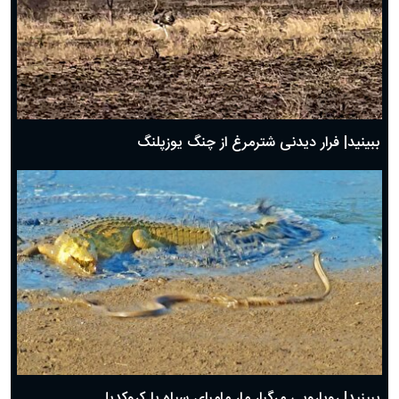
ببینید| فرار دیدنی شترمرغ از چنگ یوزپلنگ
ببینید| رویارویی مرگبار مار مامبای سیاه با کروکدیل