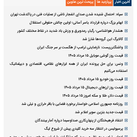
آخرین اخبار
پربازدید ها
پربحث ترین عناوین
سپاه: احتمال شنیده شدن صدای انفجار ناشی از عملیات فنی در پاکدشت تهران
ابهام بزرگ درباره قرارداد یاسر آسانی؛ اولین چالش حقوقی استقلال
هشدار هواشناسی؛ رگبار، رعدوبرق و وزش باد شدید در نقاط مختلف کشور
کالابرگ این گروه‌ها شارژ شد
واشنگتن‌پست: نارضایتی ترامپ از هگست بر سر جنگ ایران
قیمت روز گوشی موبایل ۱۵ مرداد ۱۴۰۵
ونس: برای حل پرونده ایران از همه ابزارهای نظامی، اقتصادی و دیپلماتیک
استفاده می‌کنیم
قیمت روز خودرو ۱۵ مرداد ۱۴۰۵
قیمت روز ارز‌های دیجیتال ۱۵ مرداد ۱۴۰۵
قیمت دلار، طلا و سکه امروز ۱۵ مرداد ۱۴۰۵
روزنامه جمهوری اسلامی خواستار برخورد قضایی با باقر خرازی و نیلی شد
قیمت جدید بنزین سوپر اعلام شد
انتقاد فرهیختگان از پنهان‌کاری صداوسیما درباره آمار بینندگان
پرسپولیس در انتظار سه خرید کلیدی پیش از شروع لیگ