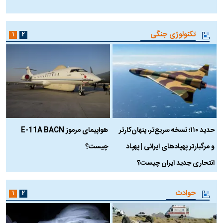
ب
تکنولوژی جنگی
۱
۲
حدید ۱۱۰؛ نسخه سریع‌تر، پنهان‌کارتر
هواپیمای مرموز E-11A BACN
ف
و مرگبارتر پهپادهای ایرانی | پهپاد
چیست؟
م
انتحاری جدید ایران چیست؟
حوادث
۱
۲