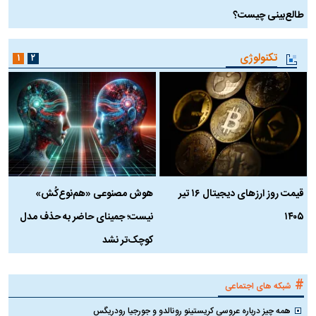
طالع‌بینی چیست؟
آ
تکنولوژی
۱
۲
قیمت روز ارز‌های دیجیتال ۱۶ تیر
هوش مصنوعی «هم‌نوع‌کُش»
چ
۱۴۰۵
نیست؛ جمینای حاضر به حذف مدل
ک
کوچک‌تر نشد
#
شبکه های اجتماعی
همه چیز درباره عروسی کریستینو رونالدو و جورجیا رودریگس