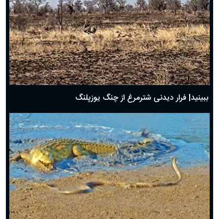
ببینید| فرار دیدنی شترمرغ از چنگ یوزپلنگ