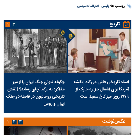
برچسب ها:
پلیس
،
اعتراضات مردمی
تاریخ
۱
۲
اسناد تاریخی فاش می‌کند | نقشه
چگونه فتوای جنگ ایران را از میز
آمریکا برای اشغال جزیره خارک از
مذاکره به ترکمانچای رساند؟ | نقش
۱۹۷۹ روی میز کاخ سفید است
تاریخی روحانیون در فاصله دو جنگ
ایران و روس
عکس‌نوشت
۱
۲
۳