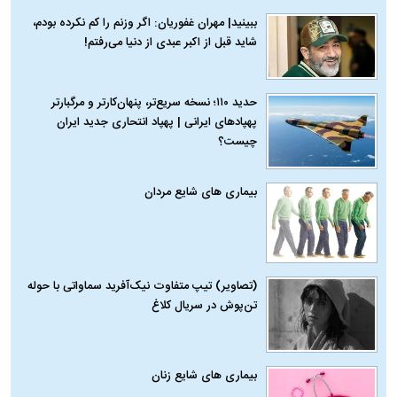
ببینید| مهران غفوریان: اگر وزنم را کم نکرده بودم،
شاید قبل از اکبر عبدی از دنیا می‌رفتم!
حدید ۱۱۰؛ نسخه سریع‌تر، پنهان‌کارتر و مرگبارتر
پهپادهای ایرانی | پهپاد انتحاری جدید ایران
چیست؟
بیماری‌ های شایع مردان
(تصاویر) تیپ متفاوت نیک‌آفرید سماواتی با حوله
تن‌پوش در سریال کلاغ
بیماری‌ های شایع زنان