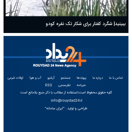
ببینید| شگرد کفتار برای شکار تک نفره کودو
تماس با ما
درباره ما
پیوندها
جستجو
آرشیو
آب و هوا
اوقات شرعی
خبرنامه
نظرسنجی
RSS
کلیه حقوق محفوظ است،استفاده از مطالب با ذکر منبع بلامانع است
info@rouydad24.ir
طراحی و تولید :
"ایران سامانه"