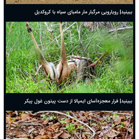
ببینید| رویارویی مرگبار مار مامبای سیاه با کروکدیل
ببینید| فرار معجزه‌آسای ایمپالا از دست پیتون غول پیکر