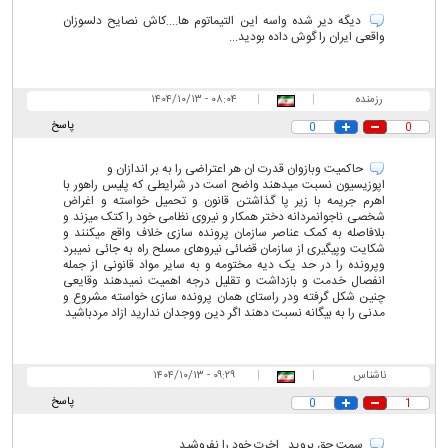
دیگه دیر شده واسه این التیماتوم ها....کاش نصایح دلسوزان
واقعی ایران را گوش داده بودید...
رزمنده
|
|
۰۸:۰۴ - ۱۴۰۴/۱۰/۱۳
پاسخ
0
0
حاکمیت وبازوان قدرت ان هر اعتراضی را به بر اندازان و
اپوزیسیون نسبت میدهند واضح است در شرایطی که پلیس راهور با
اهرم جریمه با زیر پا گذاشتن قانون و تحمیل خواسته و اغراض
شخصی ناجوانمردانه دختر همکار و نیروی نظامی خود را کتک میزند و
بلافاصله به کمک عناصر سازمان پرونده سازی خلاف واقع میکنند و
شکایت وپیگیری از سازمان قضائی نیروهای مسلح راه به جائی نمیبرد
وپرونده را در حد یک دیه مختومه و به سایر مواد قانونی از جمله
انفصال خدمت و بازداشت و تقلیل درجه اهمیت نمیدهند وقایعی
چنین شکل گرفته ودر راستای همان پرونده سازی خواسته مشروع و
مدنی را به بیگانه نسبت دهند اگر دین ووجدان ندارید ازاد مردباشید
ناشناس
|
|
۰۹:۲۹ - ۱۴۰۴/۱۰/۱۳
پاسخ
0
1
سمت حق بروید . اخرت خود را نفروشید