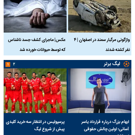
واژگونی مرگبار سمند در اصفهان | ۴
عکس| ماجرای کشف جسد ناشناس
نفر کشته شدند
که توسط حیوانات خورده شد
گ
لیگ برتر
۱
۲
ابهام بزرگ درباره قرارداد یاسر
پرسپولیس در انتظار سه خرید کلیدی
آسانی؛ اولین چالش حقوقی
پیش از شروع لیگ