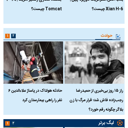
Xian H-6 چیست؟
Tomcat چیست؟
و
ا
حوادث
۱
۲
راز ۱۵ روز بی‌خبری از حمیدرضا
حادثه هولناک در پاساژ علاءالدین ۶
ر
رجب‌زاده فاش شد؛ قرار مرگ با زن
نفر را راهی بیمارستان کرد
م
بلاگر چگونه رقم خورد؟
لیگ برتر
۱
۲