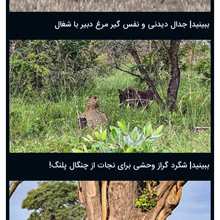
بهترین پیامک تبریک روز پدر ۱۴۰۴؛ جملات زیبا و صمیمانه
روز پدر ۱۴۰۴ چه روزی است؟
ببینید| جدال دیدنی و نفس گیر مرغ دبیر با شغال
ببینید| شگرد گراز وحشی برای نجات از چنگال پلنگ!