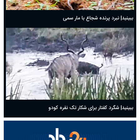
ببینید| نبرد پرنده شجاع با مار سمی
ببینید| شگرد کفتار برای شکار تک نفره کودو