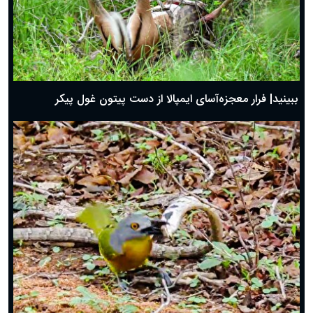
ببینید| فرار معجزه‌آسای ایمپالا از دست پیتون غول پیکر