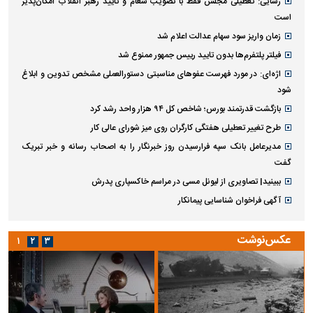
رسایی: تعطیلی مجلس فقط با تصویب شعام و تأیید رهبر انقلاب امکان‌پذیر
است
زمان واریز سود سهام عدالت اعلام شد
فیلتر پلتفرم‌ها بدون تایید رییس جمهور ممنوع شد
اژه‌ای: در مورد فهرست عفو‌های مناسبتی دستورالعملی مشخص تدوین و ابلاغ
شود
بازگشت قدرتمند بورس؛ شاخص کل ۹۴ هزار واحد رشد کرد
طرح تغییر تعطیلی هفتگی کارگران روی میز شورای عالی کار
مدیرعامل بانک سپه فرارسیدن روز خبرنگار را به اصحاب رسانه و خبر تبریک
گفت
ببینید| تصاویری از لیونل مسی در مراسم خاکسپاری پدرش
آگهی فراخوان شناسایی پیمانکار
عکس‌نوشت
۱
۲
۳