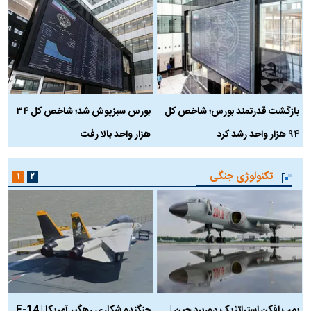
بازگشت قدرتمند بورس؛ شاخص کل
بورس سبزپوش شد؛ شاخص کل ۳۴
ر
۹۴ هزار واحد رشد کرد
هزار واحد بالا رفت
م
تکنولوژی جنگی
۱
۲
بمب افکن استراتژیک دوربرد چین |
جنگنده شکاری رهگیر آمریکا | F-14