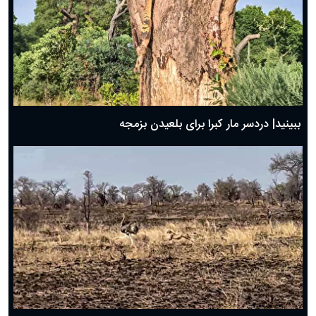
ببینید| دردسر مار کبرا برای بلعیدن بزمجه