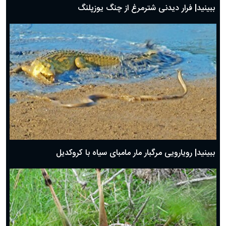
ببینید| فرار دیدنی شترمرغ از چنگ یوزپلنگ
ببینید| رویارویی مرگبار مار مامبای سیاه با کروکدیل