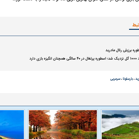
تبط
ره برزیلی رئال مادرید
زی دارد
ید
،
بارسلونا
،
سرمربی