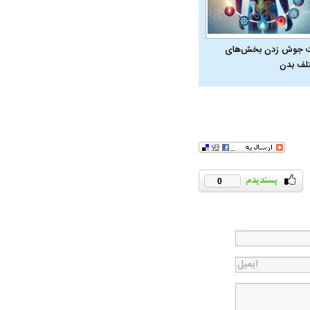
 جوش زدن بخش‌های
لف بدن
ت سینا حجازی درباره
د
0
راد به فال و طالع‌بینی
تاثیر استرس بر بدن