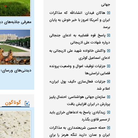
جهانی
هاکان فیدان: انشاءالله که مذاکرات
ایران و آمریکا امروز با خبر خوش به پایان
معرفی جاذبه‌های دی
برسد
پاسخ قوه قضاییه به ادعای جنجالی
درباره شهادت علی لاریجانی
واکنش خانواده شهید علی لاریجانی به
ادعای اسماعیل کوثری
جزئیات توقیف اموال و وضعیت پرونده
دیدنی‌های ورسای؛ 
قضایی تراستی‌ها
جزئیات فعال‌سازی «کیف پول ایران»
اعلام شد
سازمان جهانی هواشناسی: احتمال پاییز
گوناگون
پربارش در ایران افزایش یافت
زیدآبادی: پاسخ به ادعا‌های خرازی باید
از مسیر قانون بگذرد
حمله حسین شریعتمداری به مذاکرات
ایران و عمان: دارید تنگه هرمز را برای