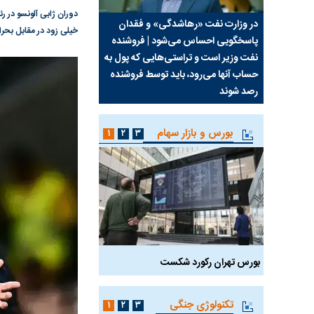
دوران ژابی آلونسو در رئ
سیما علیه
در وزارت نفت «رهاشدگی» و فقدان
چرا رویای آمریکایی سرن
خیلی زود در مقابل بحرا
پاسخگویی احساس می‌شود | فروشنده
نابودی محور مقاومت تع
نفت وزیر است و تراستی‌هایی که پول به
پرد
حساب آنها می‌رود، باید توسط فروشنده
واشنگتن را زمین زد
رصد شوند
بورس و بازار سهام
۱
۲
۳
بورس تهران رکورد شکست
سیگنال مثبت دیپلماسی 
تکنولوژی جنگی
۱
۲
۳