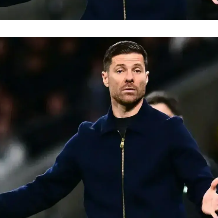
فضاپیمای «استارشیپ» ایلان ماسک
حدید ۱۱۰؛ نسخ
چیست؟
مرگبارتر پهپادهای ا
جدید ایران چیست