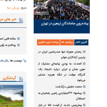
منبع:
ورزش سه
خبر های مر
پیاده‌روی جاماندگان اربعین در تهران
سکته قلبی اسطو
آخرین اخبار
پربازدید ها
پربحث ترین عناوین
رونالدو به رکورد ۱۰۰۰ گل نزدیک شد؛ اسطوره پرتغال در ۴۰ سالگی همچنان انگیزه با
رحمان عموزاد تنها صدرنشین ایران در
برترین آزادکاران جهان
برچسب ها:
رئال مادر
الحدث: به زودی بیانیه‌ای مشترک از
سوی عمان و ایران درباره «ایجاد یک
گذرگاه موقت در تنگه هرمز» منتشر
گردشگری
می‌شود
محمد حقیقی درگذشت
پیشنهاد ۱۳۲میلیاردی رامین رضاییان به
استقلال
پیش‌بینی جدید از قیمت طلا در بازار