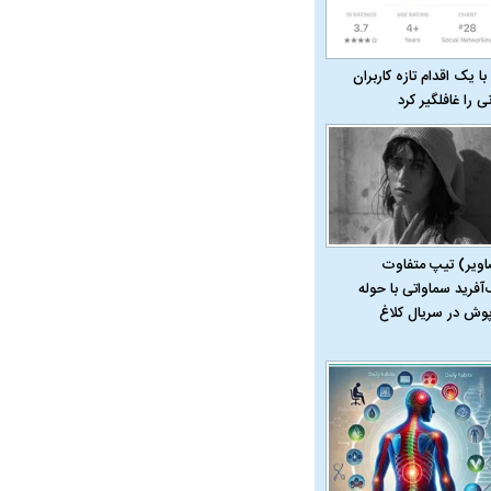
با یک اقدام تازه کاربران
نی را غافلگیر کرد
اویر) تیپ متفاوت
‌آفرید سماواتی با حوله
پوش در سریال کلاغ
در دوران قاجار چگونه
مردی که سر خم نکرد؟ | غلامرضا تختی و
مرصاد و ال
حکومت پهلوی