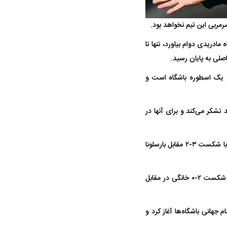
واژگونی مرگبار سمند در اصفهان | ۴ نفر
عکس| ماجرای کشف جسد ناشناس که
سرمربی این تیم نخواهد بود.
توسط حیوانات خورده شد
مادریدی دوام بیاورد، تنها تا
صلی به پایان رسید.
او یک اسطوره باشگاه است و
د تشکر می‌کند و برای آنها در
ار سه خرید کلیدی
این تصمیم پس از عملکرد ضعیف رئال مادرید در بازی‌های اخیر و به‌خصوص سوپرجام اسپانیا است که با شکست ۳-۲ مقابل بارسلونا
پیشنهاد ۱۳۲میلیاردی رامین رضاییان به
بازگشت اندو
استقلال
هافبک گابنی
منابع ای‌اس‌پی‌ان گزارش داده‌اند که مدیران رئال مادرید اولین جلسه درباره سرنوشت ژابی را پس از شکست ۲-۰ خانگی در مقابل
شد. او کارش را در جام جهانی باشگاه‌ها آغاز کرد و