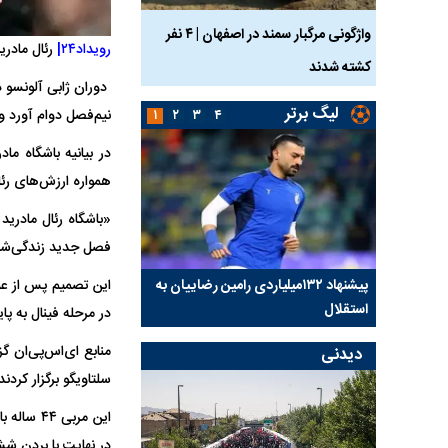
ساله بر اثر برق
واژگونی مرگبار سمند در اصفهان | ۴ نفر
عکس| ماجرای کشف جسد
رویداد۲۴|
رئال مادری
کشته شدند
توسط حیوانات خورده شد
دوران ژابی آلونسو در
لیگ برتر
نیم‌فصل دوام آورد و
۱
۲
۳
۴
در بیانیه باشگاه م
همواره ارزش‌های رئا
«باشگاه رئال مادرید 
فصل جدید زندگی‌شا
کلیدی
پیشنهاد ۱۳۲میلیاردی رامین رضاییان به
بازگشت اندونگ به استق
استقلال
هافبک گابنی در آستانه 
در مرحله فینال به پا
دیدنی
سلتاویگو برگزار کردند
در نهایت با بردن شش