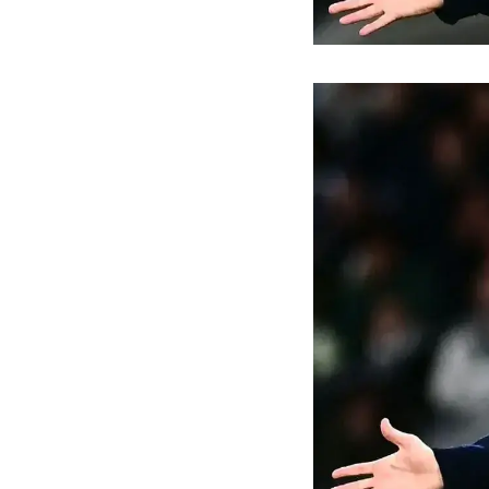
ه سریع‌تر، پنهان‌کارتر و
هواپیمای مرموز E-11A BACN چیست؟
یرانی | پهپاد انتحاری
؟