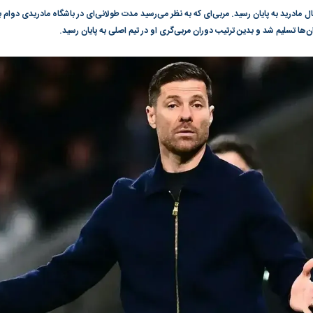
ال مادرید به پایان رسید. مربی‌ای که به نظر می‌رسید مدت طولانی‌ای در باشگاه مادریدی دوام بیا
گونی رژیم و
مطالعه رفتار هیستریک صدا و سیما علیه
در وزارت نفت «ر
ن‌ها تسلیم شد و بدین ترتیب دوران مربی‌گری او در تیم اصلی به پایان رسید.
بیر نشد؟ | پشت
کمپین نه به اعدام
پاسخگویی احساس 
ه تجارت پهپاد‌ ۱۵۰۰ دلاری که
نفت وزیر است و ت
حساب آنها می‌رود
رصد شوند
به بورس
پرواز ۱۰۰ هزار واحدی شاخص کل بورس
بورس تهران رکور