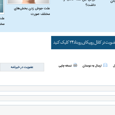
نان
داشت؟
علت جوش زدن بخش‌های
مختلف صورت
علت
مخت
 حجازی درباره
ببینید| انیمیشن لگویی حمله به کویت با
ببینید| نظر متفاو
جنگنده اف-۵
گوگوش خبرساز ش
ل
ارسال به دوستان
نسخه چاپی
عضویت در خبرنامه
علت تنگی نفس و راه های درمان آن
دلیل علاقه برخی اف
چیست؟