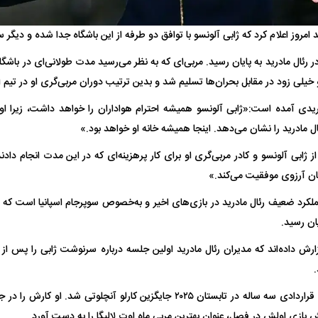
 ناشناس که
مرگ دلخراش دختر ۱۸ ساله بر اثر برق
د امروز اعلام کرد که ژابی آلونسو با توافق دو طرفه از این باشگاه جدا شده و دیگر 
گرفتگی
کشته شدند
 رئال مادرید به پایان رسید. مربی‌ای که به نظر می‌رسید مدت طولانی‌ای در باشگاه 
 خیلی زود در مقابل بحران‌ها تسلیم شد و بدین ترتیب دوران مربی‌گری او در تیم ا
ادریدی آمده است:«ژابی آلونسو همیشه احترام هواداران را خواهد داشت، زیرا 
ل مادرید را نشان می‌دهد. اینجا همیشه خانه او خواهد بود.»
از ژابی آلونسو و کادر مربی‌گری او برای کار پرهزینه‌ای که در این مدت انجام دادن
ن آرزوی موفقیت می‌کند.»
لال منتفی شد؛
ابهام بزرگ درباره قرارداد یاسر آسانی؛
پرسپولیس در انتظ
انتخاب تیم جدید
اولین چالش حقوقی استقلال
پیش از شروع لیگ
یان رسید.
.
این مربی ۴۴ ساله با قراردادی سه ساله در تابستان ۲۰۲۵ جایگزین کارلو آنچلوتی 
 بازی اولش در فصل، عنوان بهترین مربی ماه اوت لالیگا را به دست آورد.