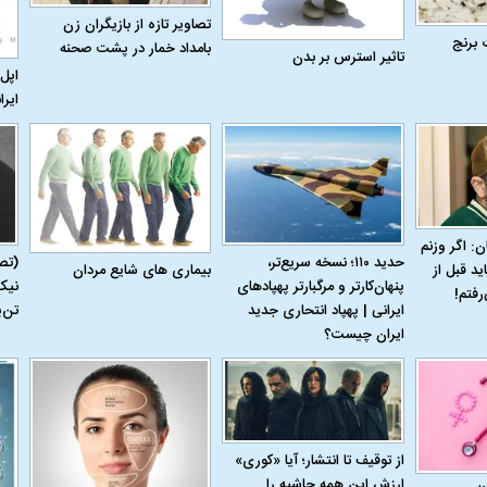
تصاویر تازه از بازیگران زن
 برنج
بامداد خمار در پشت صحنه
تاثیر استرس بر بدن
اپل 
ایرا
ن: اگر وزنم
حدید ۱۱۰؛ نسخه سریع‌تر،
(تص
بیماری‌ های شایع مردان
ید قبل از
پنهان‌کارتر و مرگبارتر پهپادهای
نیک
رفتم!
ایرانی | پهپاد انتحاری جدید
تن‌
ایران چیست؟
اسی یک سلسله |
ریشه‌های عزاداری ماه محرم در فرهنگ
عزاداری ماه محرم 
ی شاه در ایران
و تاریخ ایران
انجام می‌شد؟
از توقیف تا انتشار؛ آیا «کوری»
ارزش این همه حاشیه را