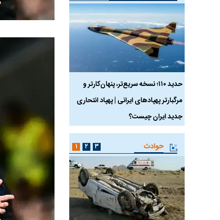
 ماسک
حدید ۱۱۰؛ نسخه سریع‌تر، پنهان‌کارتر و
هواپیمای مرموز E-11A BACN چیست؟
مرگبارتر پهپادهای ایرانی | پهپاد انتحاری
جدید ایران چیست؟
حوادث
۱
۲
۳