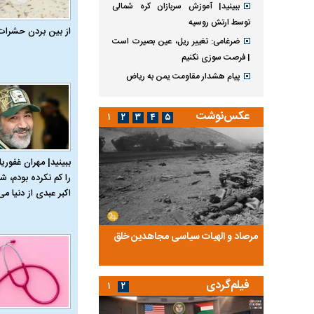
ببینید| آموزش سربازان کره شمالی
توسط ارتش روسیه
از بین بردن حشرات
ضرغامی: تغییر ریل، عین بصیرت است
| فرصت سوزی نکنیم
پیام هشدار مقاومت یمن به ریاض
عکس‌نوشت
۱
۲
۳
۴
۵
ببینید| مهران غفوریا
را کم نکرده بودم، شا
اکبر عبدی از دنیا می‌
ضا تختی و
مرصاد و الهیات سیاسی مجاهدین خلق
آخرین پرده از حیات سی
روایتی از آخرین مصاحبه‌
فیلم‌گردی
۱
۲