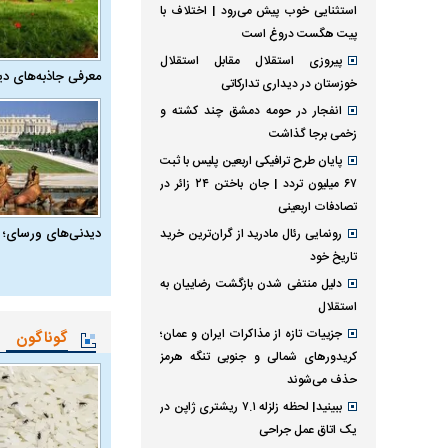
استثنایی خوب پیش می‌رود | اختلاف با
پیت هگست دروغ است
پیروزی استقلال مقابل استقلال
معرفی جاذبه‌های دی
خوزستان در دیداری تدارکاتی
انفجار در حومه دمشق چند کشته و
زخمی برجا گذاشت
پایان طرح ترافیکی اربعین پلیس با ثبت
۶۷ میلیون تردد | جان باختن ۲۴ زائر در
تصادفات اربعینی
دیدنی‌های ورسای؛ 
رونمایی رئال مادرید از گران‌ترین خرید
تاریخ خود
دلیل منتفی شدن بازگشت رضاییان به
استقلال
جزییات تازه از مذاکرات ایران و عمان؛
گوناگون
کریدورهای شمالی و جنوبی تنگه هرمز
حذف می‌شوند
ببینید| لحظه زلزله ۷.۱ ریشتری ژاپن در
یک اتاق عمل جراحی