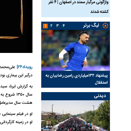
ساله بر اثر برق
واژگونی مرگبار سمند در اصفهان | ۴ نفر
عکس| ماجرای کشف جسد
کشته شدند
توسط حیوانات خورده شد
لیگ برتر
۱
۲
۳
۴
رویداد۲۴|
درگیر این بیماری بود
کلیدی
پیشنهاد ۱۳۲میلیاردی رامین رضاییان به
بازگشت اندونگ به استق
استقلال
هافبک گابنی در آستانه 
دیدنی
هشت سال مدیرعامل 
او در فیلم سینمایی 
او در زمینه کارگردا