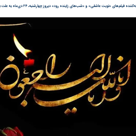
گونی رژیم و
مطالعه رفتار هیستریک صدا و سیما علیه
در وزارت نفت «ر
‌های «نوبت عاشقی» و «شب‌های زاینده رود» دیروز چهارشنبه، ۲۴ دی‌ماه به علت بیماری نارسایی کلیه درگذشت.
بیر نشد؟ | پشت
کمپین نه به اعدام
پاسخگویی احساس 
ه تجارت پهپاد‌ ۱۵۰۰ دلاری که
نفت وزیر است و ت
حساب آنها می‌رود
رصد شوند
به بورس
پرواز ۱۰۰ هزار واحدی شاخص کل بورس
بورس تهران رکور