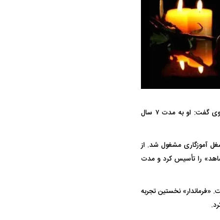
واژگونی مرگبار سمند در اصفهان | ۴ نفر
عکس| ماجرای کشف جسد ناشناس که
توسط حیوانات خورده شد
علی‌محمد قاسمی، فیلمبردار و از دوستان سیدمرتضی مسائلی ضمن تایید خبر درگذشت وی گفت: او به مدت ۷ سال
ار سه خرید کلیدی
پیشنهاد ۱۳۲میلیاردی رامین رضاییان به
بازگشت اندو
استقلال
هافبک گابنی
مام تحصیلات به شغل آموزگاری مشغول شد. از
لمنامه کرد. در سال ۱۳۶۱ سازمان سینمایی «شاهد» را تأسیس کرد و مدت
ت. «فرماندار» نخستین تجربه
رد.