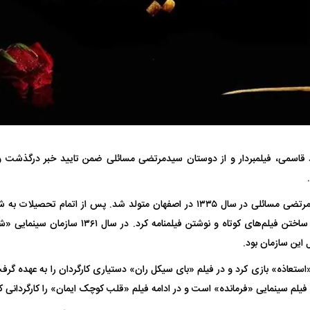
 ناشناس که
مرگ دلخراش دختر ۱۸ ساله بر اثر برق
گرفتگی
کشته شدند
.
لال منتفی شد؛
ابهام بزرگ درباره قرارداد یاسر آسانی؛
پرسپولیس در انتظ
انتخاب تیم جدید
اولین چالش حقوقی استقلال
پیش از شروع لیگ
به گزارش ایرنا، سیدمرتضی مسائلی در سال ۱۳۳۵ در اصفهان متولد شد. پس از ات
سال ۱۳۵۰ شروع به ساختن فیلم‌های کوتاه و نوشتن فی
این سازمان بود.
«استعاذه» بازی کرد و در فیلم «بای سیکل ران» دستیاری کارگردان را به عهده گرف
نی فیلم سینمایی «فرمانده» است و در ادامه فیلم «قلب کوچک ایمان» را کارگردانی ک