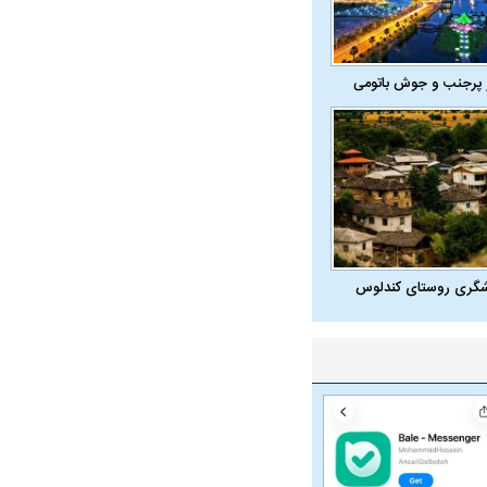
 پرجنب و جوش باتومی
شگری روستای کندلوس