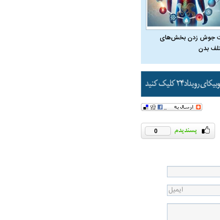
 جوش زدن بخش‌های
لف بدن
ت سینا حجازی درباره
د
0
راد به فال و طالع‌بینی
تاثیر استرس بر بدن