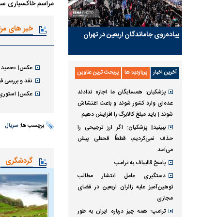
مراسم خاکسپاری سیدمرتضی مسائلی فردا
خبر های مر
پیاده‌روی جاماندگان اربعین در تهران
عکس| «حمید ص
آخرین اخبار
پربازدید ها
پربحث ترین عناوین
نقد و بررسی فی
پزشکیان: همسایگان ما اجازه ندادند
عکس| استوری خ
عده‌ای وارد کشور شوند و باعث اغتشاش
شوند | باید مبلغ کالابرگ را افزایش دهیم
برچسب ها:
سریال
ببینید| پزشکیان: اگر ارز ترجیحی را
حذف نمی‌کردیم، قطعاً قحطی پیش
می‌آمد
گردشگری
پاسخ قالیباف به ترامپ
دستگیری عامل انتشار مطالب
توهین‌آمیز علیه زائران اربعین در فضای
مجازی
ترامپ: همه چیز درباره ایران به طور