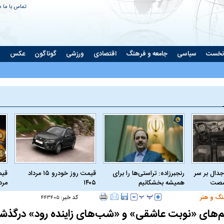
تماس با ما
د
نخست
سیاسی
جامعه و فرهنگ
اقتصادی
ورزشی
گوناگون
عکس
ت
جدال بر سر
رنجبرزاده: تراستی‌ها را برای
قیمت روز خودرو ۱۵ مرداد
 شصت
همیشه بخشکانیم
۱۴۰۵
مرداد
نگ و هنر
کد خبر:
۴۴۳۴۰۵
یلم‌های «نوبت عاشقی» و «شب‌های زاینده رود» درگذ