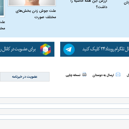
ارزش این همه حاشیه را
نان
داشت؟
علت جوش زدن بخش‌های
مختلف صورت
علت
مخت
 حجازی درباره
ببینید| انیمیشن لگویی حمله به کویت با
ببینید| نظر متفاو
جنگنده اف-۵
گوگوش خبرساز ش
ل
ارسال به دوستان
نسخه چاپی
عضویت در خبرنامه
علت تنگی نفس و راه های درمان آن
دلیل علاقه برخی اف
چیست؟