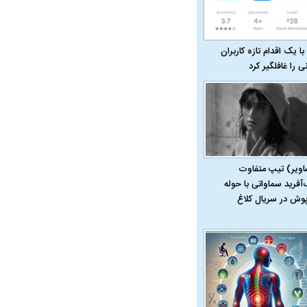
با یک اقدام تازه کاربران
نی را غافلگیر کرد
اویر) تیپ متفاوت
‌آفرید سماواتی با حوله
پوش در سریال کلاغ
در دوران قاجار چگونه
مردی که سر خم نکرد؟ | غلامرضا تختی و
مرصاد و ال
حکومت پهلوی