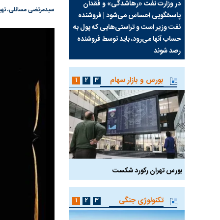
سیما علیه
در وزارت نفت «رهاشدگی» و فقدان
چرا رویای آمریکایی سرن
سیدمرتضی مسائلی، تهیه‌کننده فیلم
پاسخگویی احساس می‌شود | فروشنده
نابودی محور مقاومت تع
نفت وزیر است و تراستی‌هایی که پول به
پرد
حساب آنها می‌رود، باید توسط فروشنده
واشنگتن را زمین زد
رصد شوند
بورس و بازار سهام
۱
۲
۳
بورس تهران رکورد شکست
سیگنال مثبت دیپلماسی 
تکنولوژی جنگی
۱
۲
۳