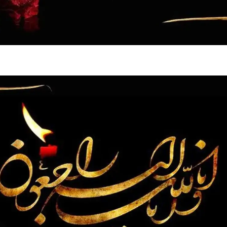
فضاپیمای «استارشیپ» ایلان ماسک
حدید ۱۱۰؛ نسخ
چیست؟
مرگبارتر پهپادهای ا
جدید ایران چیست