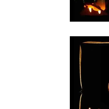
ه سریع‌تر، پنهان‌کارتر و
هواپیمای مرموز E-11A BACN چیست؟
یرانی | پهپاد انتحاری
؟