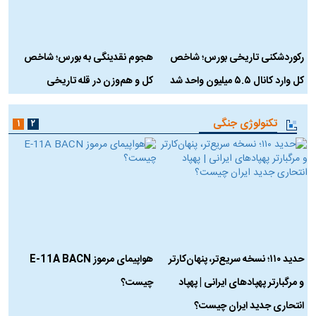
رکوردشکنی تاریخی بورس؛ شاخص
هجوم نقدینگی به بورس؛ شاخص
ب
کل وارد کانال ۵.۵ میلیون واحد شد
کل و هم‌وزن در قله تاریخی
تکنولوژی جنگی
۱
۲
حدید ۱۱۰؛ نسخه سریع‌تر، پنهان‌کارتر
هواپیمای مرموز E-11A BACN
ف
و مرگبارتر پهپادهای ایرانی | پهپاد
چیست؟
م
انتحاری جدید ایران چیست؟