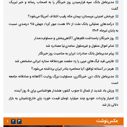
مدیرعامل بانک سپه فرارسیدن روز خبرنگار را به اصحاب رسانه و خبر تبریک
گفت
چرخش امنیتی عربستان؛ پیمان مکه رقیب ائتلاف آمریکا می‌شود؟
درآمد‌های عملیاتی بانک ملت از ۱۶۰ همت عبور کرد/ جهش ۹۵ درصدی نسبت
به پایان تیرماه ۱۴۰۴
روز خبرنگار؛ پاسداشت قلم‌های آگاهی‌بخش و مسئولیت‌مدار
تمام اموال منقول و غیرمنقول ساعدی‌نیا مصادره شد
پیام مدیرعامل بانک صادرات ایران به مناسبت روز خبرنگار
طارمی قید لیگ‌های عربی را زد؛ مقصد موردعلاقه ستاره ایرانی مشخص شد
هرمز در آستانه توافق؛ آیا محاصره بنادر ایران برداشته می‌شود؟
مدیرعامل بانک دی: خبرنگاری، مسئولیت بزرگ روایت آگاهانه و صادقانه جامعه
است
وزش باد شدید از شمال تا جنوب کشور؛ هشدار هواشناسی برای ۵ روز آینده
امتیاز واردات خودرو چند میلیارد تومان قیمت خورد؛ پای خارج‌نشینان به بازار
دلالی باز شد
عکس‌نوشت
۱
۲
۳