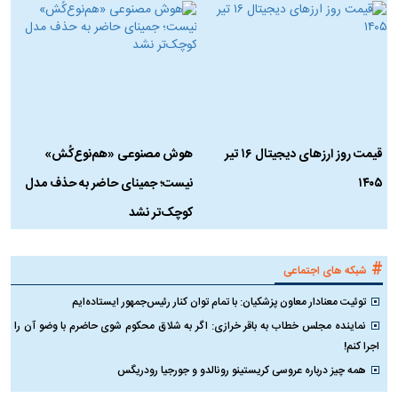
قیمت روز ارز‌های دیجیتال ۱۶ تیر
هوش مصنوعی «هم‌نوع‌کُش»
چ
۱۴۰۵
نیست؛ جمینای حاضر به حذف مدل
ک
کوچک‌تر نشد
#
شبکه های اجتماعی
توئیت معنادار معاون پزشکیان: با تمام توان کنار رئیس‌جمهور ایستاده‌ایم
نماینده مجلس خطاب به باقر خرازی: اگر به شلاق محکوم شوی حاضرم با وضو آن را
اجرا کنم!
همه چیز درباره عروسی کریستینو رونالدو و جورجیا رودریگس