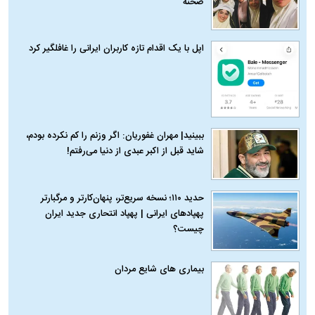
صحنه
اپل با یک اقدام تازه کاربران ایرانی را غافلگیر کرد
ببینید| مهران غفوریان: اگر وزنم را کم نکرده بودم،
شاید قبل از اکبر عبدی از دنیا می‌رفتم!
حدید ۱۱۰؛ نسخه سریع‌تر، پنهان‌کارتر و مرگبارتر
پهپادهای ایرانی | پهپاد انتحاری جدید ایران
چیست؟
بیماری‌ های شایع مردان