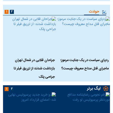
حوادث
۱
۲
ردپای سیاست در یک جنایت مرموز؛
جراحان قلابی در شمال تهران
ماجرای قتل مداح معروف چیست؟
بازداشت شدند؛ از تزریق فیلر تا
س
جراحی پلک
د
لیگ برتر
۱
۲