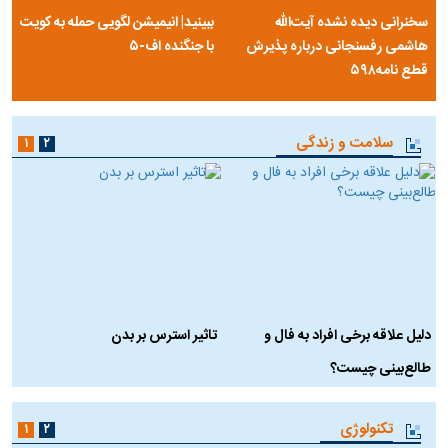
سخنرانی دیده نشده آیت‌الله
ببینید| انیمیشن لگویی حمله به کویت
هاشمی رفسنجانی درباره پذیرش
با جنگنده اف-۵
قطع نامه۵۹۸
سلامت و زندگی
۱
۲
دلیل علاقه برخی افراد به فال و
تاثیر استرس بر بدن
ع
طالع‌بینی چیست؟
آ
تکنولوژی
۱
۲