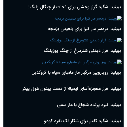
دعای روز سوم ماه مبارک رمضان؛ ۱۴ اسفند ۱۴۰۴
ببینید| شگرد گراز وحشی برای نجات از چنگال پلنگ!
دعای روز دوم ماه مبارک رمضان ۱ اسفند ماه ۱۴۰۴
دعای روز اول ماه مبارک رمضان، ۳۰ بهمن ۱۴۰۴
حضرت زینب(س) چگونه از دنیا رفت؟
ببینید| دردسر مار کبرا برای بلعیدن بزمجه
بهترین پیامک تبریک روز پدر ۱۴۰۴؛ جملات زیبا و صمیمانه
روز پدر ۱۴۰۴ چه روزی است؟
ببینید| فرار دیدنی شترمرغ از چنگ یوزپلنگ
ببینید| رویارویی مرگبار مار مامبای سیاه با کروکدیل
ببینید| فرار معجزه‌آسای ایمپالا از دست پیتون غول پیکر
ببینید| نبرد پرنده شجاع با مار سمی
ببینید| شگرد کفتار برای شکار تک نفره کودو