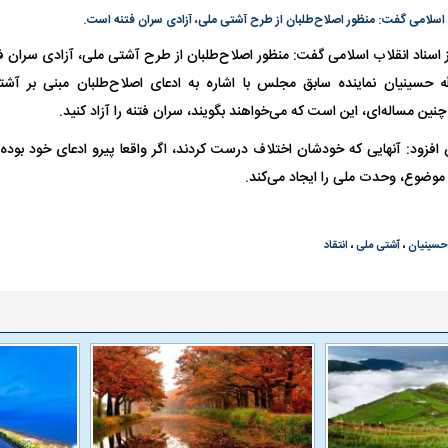
ب اسلامی گفت: منظور اصلاح‌طلبان از طرح آشتی ملی، آزادی سران فتنه است.
گونی رژیم و
مطالعه رفتار هیستریک صدا و سیما علیه
در وزارت نفت «ر
 اسناد انقلاب اسلامی گفت: منظور اصلاح‌طلبان از طرح آشتی ملی، آزادی سران ف
بیر نشد؟ | پشت
کمپین نه به اعدام
پاسخگویی احساس 
ه تجارت پهپاد‌ ۱۵۰۰ دلاری که
نفت وزیر است و ت
له حسینیان نماینده سابق مجلس با اشاره به ادعای اصلاح‌طلبان مبنی بر آش
حساب آنها می‌رود
نین مساله‌ای، این است که می‌خواهند بگویند، سران فتنه را آزاد کنید.
رصد شوند
فزود: آنهایی که خودشان اختلاف درست کردند، اگر واقعا پیرو ادعای خود بوده و
موضوع، وحدت ملی را ایجاد می‌کند.
 حسینیان
،
آشتی ملی
،
انتقاد
به بورس
پرواز ۱۰۰ هزار واحدی شاخص کل بورس
بورس تهران رکور