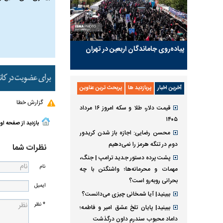
پیاده‌روی جاماندگان اربعین در تهران
آخرین اخبار
پربازدید ها
پربحث ترین عناوین
گزارش خطا
قیمت دلار، طلا و سکه امروز ۱۶ مرداد
۱۴۰۵
بازدید از صفحه او
محسن رضایی: اجازه باز شدن کریدور
دوم در تنگه هرمز را نمی‌دهیم
نظرات شما
پشت پرده دستور جدید ترامپ | جنگ،
نام
مهمات و محرمانه‌ها؛ واشنگتن با چه
بحرانی روبه‌رو است؟
ایمیل
ببینید| آیا شمخانی چیزی می‌دانست؟
* نظر
ببینید| پایان تلخ عشق امیر و فاطمه؛
داماد محبوب سندرم داون درگذشت