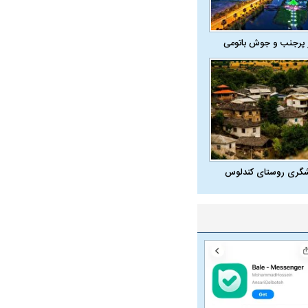
 پرجنب و جوش باتومی
ه سریع‌تر، پنهان‌کارتر و
هواپیمای مرموز E-11A BACN چیست؟
یرانی | پهپاد انتحاری
؟
شگری روستای کندلوس