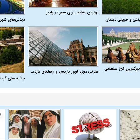
بهترین مقاصد برای سفر در پاییز
دنی و طبیعی دیلمان
دیدنی‌های شهر
فضاپیمای «استارشیپ» ایلان ماسک
حدید ۱۱۰؛ نسخ
چیست؟
مرگبارتر پهپادهای ا
بزرگترین کاخ سلطنتی
معرفی موزه لوور پاریس و راهنمای بازدید
جدید ایران چیست
جاذبه های گرد