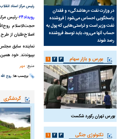
رئیس مرکز اسناد انقلا
سیما علیه
در وزارت نفت «رهاشدگی» و فقدان
چرا رویای آمریکایی سرن
رویداد۲۴
رئیس مرکز
-
پاسخگویی احساس می‌شود | فروشنده
نابودی محور مقاومت تع
نفت وزیر است و تراستی‌هایی که پول به
پرد
حجت‌الاسلام روح‌ال
حساب آنها می‌رود، باید توسط فروشنده
واشنگتن را زمین زد
اصلاح‌طلبان از طرح چ
رصد شوند
نماینده سابق مجلس ا
بپیوندند. خود همین 
بورس و بازار سهام
۱
۲
۳
منبع:
مهر
برچسب ها:
روح الله
گردشگری
بورس تهران رکورد شکست
سیگنال مثبت دیپلماسی 
تکنولوژی جنگی
۱
۲
۳