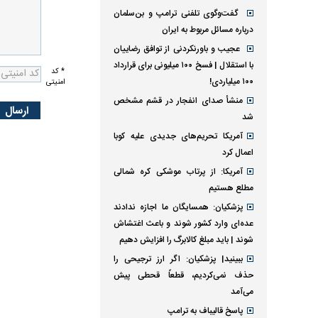
گفت‌وگوی تلفنی ترامپ و بن‌سلمان
درباره مسائل مربوط به ایران
عجیب و باورنکردنی از توافق رضاییان
با استقلال | فسخ ۱۰۰ میلیونی برای قرارداد
* کد
۱۰۰ میلیاردی!
امنیتی
منشأ صدای انفجار در قشم مشخص
شد
آمریکا تحریم‌های جدیدی علیه کوبا
اعمال کرد
آمریکا: از پرتاب موشکی کره شمالی
مطلع هستیم
پزشکیان: همسایگان ما اجازه ندادند
عده‌ای وارد کشور شوند و باعث اغتشاش
شوند | باید مبلغ کالابرگ را افزایش دهیم
ببینید| پزشکیان: اگر ارز ترجیحی را
حذف نمی‌کردیم، قطعاً قحطی پیش
می‌آمد
پاسخ قالیباف به ترامپ