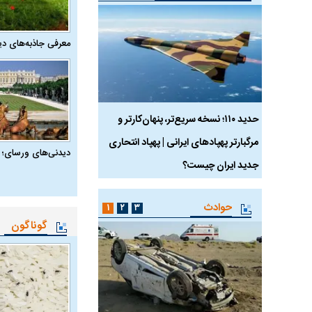
معرفی جاذبه‌های دی
 ماسک
حدید ۱۱۰؛ نسخه سریع‌تر، پنهان‌کارتر و
هواپیمای مرموز E-11A BACN چیست؟
مرگبارتر پهپادهای ایرانی | پهپاد انتحاری
دیدنی‌های ورسای؛ 
جدید ایران چیست؟
حوادث
۱
۲
۳
گوناگون