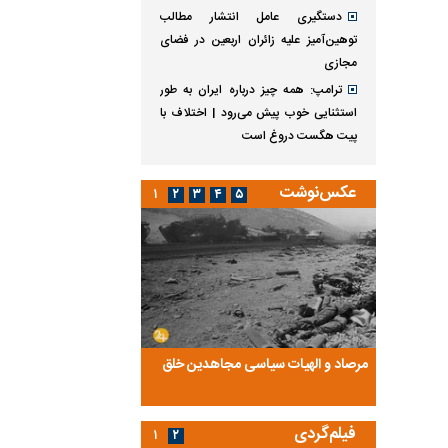
دستگیری عامل انتشار مطالب
توهین‌آمیز علیه زائران اربعین در فضای
مجازی
ترامپ: همه چیز درباره ایران به طور
استثنایی خوب پیش می‌رود | اختلاف با
پیت هگست دروغ است
عکس‌نوشت
۱
۲
۳
۴
۵
ضا تختی و
مرصاد و الهیات سیاسی مجاهدین خلق
آخرین پرده از حیات سی
روایتی از آخرین مصاحبه‌
فیلم‌گردی
۱
۲